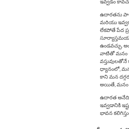
ఇవ్వడం కావచ్
ఉదారతను పాట
మరియు ఇవ్వడాన
లేకపోతే పేద 
సూర్యాస్తమయం
ఉండవచ్చు. అ
వాటితో మనం అ
వస్తువులతోన
ధ్యానంలో, మన
కాని మన దగ్గ
అయితే, మనం ద
ఉదారత అనేది ప
ఇవ్వడానికి ఇ
భావన కలిగిస్తుం