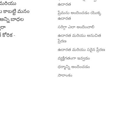
ు మరియు
ఉదారత
ి కాబట్టి మనం
ప్రేమను అందించడం యొక్క
ఉదారత
 అన్ని బాధల
ారా
సరిగ్గా ఎలా అందించాలి
 కోరిక -
ఉదారత మరియు అనుచిత
ప్రేరణ
ఉదారత మరియు సరైన ప్రేరణ
వ్యక్తిగతంగా ఇవ్వడం
ధర్మాన్ని అందించడం
సారాంశం