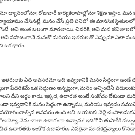
ూ ధ్యానంలోనూ, రోజువారీ కార్యకలాపాల్లోనూ శిక్షణ ఇస్తాం. మ
ి వ్యాయామం చేసినట్లే, మనం చేసే ప్రతి పనిలో ఈ మానసిక స్థితుల
్గొంటే, అవి అంత బలంగా మారతాయి. చివరికి, అవి మన జీవితాలల
, అవి సహజంగానే మనతో మరియు ఇతరులతో ఎప్పుడూ ఎలా సంబ
ి ఒక భాగం.
ఇతరులకు ఏది అవసరమో అది ఇవ్వడానికి మనం సిద్ధంగా ఉండే దృక్
్లుగా పేదరికమే ఒక సద్గుణం అన్నట్లుగా, మనం అన్నింటినీ వదులుకు
లని దీని అర్థం కాదు. ఇక్కడ, ఉదారత అంటే సంకోచం లేకుండా మ
కుండా ఇవ్వడానికి మనం సిద్ధంగా ఉన్నాము, మరియు ఇవ్వడం సము
 ఉపయోగించాల్సిన అవసరం ఉంది అని. బయటకు వెళ్లి చంపాలనుకు
 "అయ్యో, నేను చాలా ఉదారంగా ఉన్నాను! ఇదిగో నీ తుపాకీకి డబ్బు
చిత ఉదారతకు ఇంకొక ఉదాహరణ ఎవరైనా మాదకద్రవ్యాలు కొనడాని