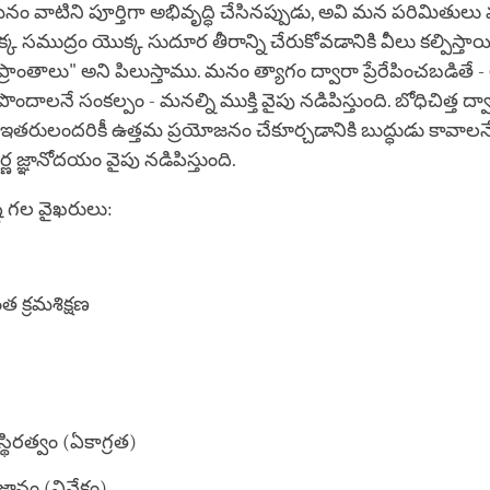
నం వాటిని పూర్తిగా అభివృద్ధి చేసినప్పుడు, అవి మన పరిమితుల
సముద్రం యొక్క సుదూర తీరాన్ని చేరుకోవడానికి వీలు కల్పిస్తాయ
్రాంతాలు" అని పిలుస్తాము. మనం త్యాగం ద్వారా ప్రేరేపించబడితే -
 పొందాలనే సంకల్పం - మనల్ని ముక్తి వైపు నడిపిస్తుంది. బోధిచిత్త ద్వ
 - ఇతరులందరికీ ఉత్తమ ప్రయోజనం చేకూర్చడానికి బుద్ధుడు కావాలనే
ణ జ్ఞానోదయం వైపు నడిపిస్తుంది.
ి గల వైఖరులు:
త క్రమశిక్షణ
్థిరత్వం (ఏకాగ్రత)
జ్ఞానం (వివేకం).