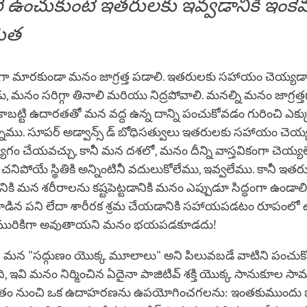
్గరే ఉంచుకుంటే ఇతరులకు ఇవ్వడానికి ఇంకే
మెత
ా మారకుండా మనం జాగ్రత్త పడాలి. ఇతరులకు సహాయం చెయ్యడాన
ు, మనం సరిగ్గా తినాలి మరియు నిద్రపోవాలి. మనల్ని మనం జాగ్రత్త
కాబట్టి ఉదారతతో మన వద్ద ఉన్న దాన్ని పంచుకోవడం గురించి ఎక్
నాము. సూపర్ అడ్వాన్స్ డ్ బోధిసత్వులు ఇతరులకు సహాయం చెయ
ాగం చేయవచ్చు, కానీ మన దశలో, మనం దీన్ని వాస్తవికంగా చెయ్యలే
నిపోయే స్థితికి అన్నింటినీ వదులుకోలేము, ఇవ్వలేము. కానీ ఇతర
 మన శరీరాలను కష్టపెట్టడానికి మనం ఎప్పుడూ సిద్ధంగా ఉండాలి,
కూడిన పని లేదా శారీరక శ్రమ చేయడానికి సహాయపడటం రూపంలో 
మురికిగా అవుతాయని మనం భయపడకూడదు!
 మన "సద్గుణం యొక్క మూలాలు" అని పిలువబడే వాటిని పంచుకో
 ఇవి మనం నిర్మించిన ఏదైనా పాజిటివ్ శక్తి యొక్క సానుకూల సామర్
ీవితం నుంచి ఒక ఉదాహరణను ఉపయోగించగలను: ఇంతకుముందు 