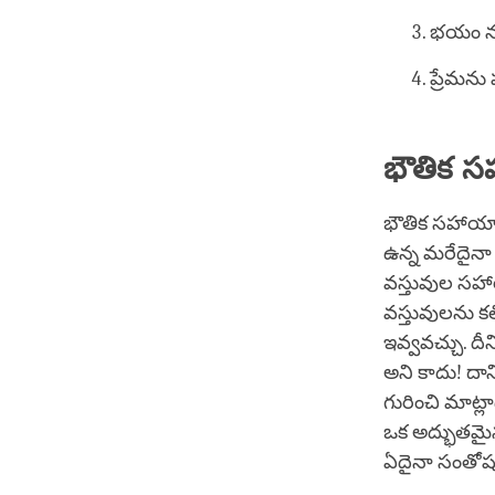
భయం నుం
ప్రేమన
భౌతిక స
భౌతిక సహాయాన
ఉన్న మరేదైనా
వస్తువుల సహా
వస్తువులను 
ఇవ్వవచ్చు. ద
అని కాదు! దా
గురించి మాట్
ఒక అద్భుతమై
ఏదైనా సంతోష