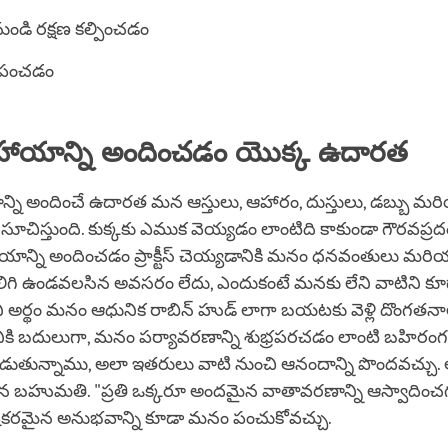
డి రక్షణ కల్పించడం
ు పంచడం
హాయాన్ని అందించడం యొక్క ఉదారత
్ని అందించే ఉదారత మన ఆస్తులు, ఆహారం, దుస్తులు, డబ్బు మర
 సూచిస్తుంది. కుక్కకు ఎముక వెయ్యడం లాంటిది కాకుండా గౌరవప్ర
యాన్ని అందించడం ప్రాక్టీస్ చెయ్యడానికి మనం ధనవంతులు మరి
కలిగి ఉండవలసిన అవసరం లేదు, ఎందుకంటే మనకు లేని వాటిని 
ీని అర్థం మనం ఆధునిక రాబిన్ హుడ్ లాగా బయటకు వెళ్లి దొంగత
నికి బదులుగా, మనం పర్యావరణాన్ని శుభ్రపరచడం లాంటి బహిర
లాడుతున్నాము, అలా ఇతరులు వాటి నుంచి ఆనందాన్ని పొందవచ్చు
న బహుమతి. "ప్రతి ఒక్కరూ అందమైన వాతావరణాన్ని ఆస్వాదించ
కరమైన అనుభవాన్ని కూడా మనం పంచుకోవచ్చు.