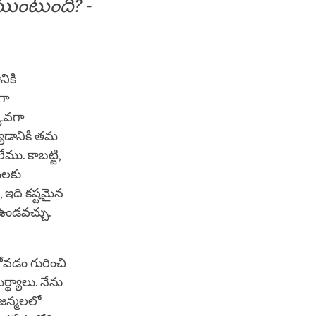
ముంటుంది? -
ికి
గా
కువగా
్యడానికి తమ
ము. కాబట్టి,
ులకు
 ఇది కష్టమైన
ఉండవచ్చు.
వడం గురించి
థ్యాలు. నేను
జన్మలలో