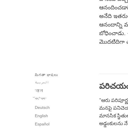
ఆనందించడా
అనేది ఇతరుల
ఆనందాన్ని మ
బోధించాడు.
మొదటిదిగా చ
మిగతా భాషలు
العربية
పరిచయ
বাংলা
བོད་ཡིག་
"ఆరు పరిపూర్
Deutsch
మనపై పనిచెయ
మానసిక స్థిత
English
అడ్డంకులను నే
Español