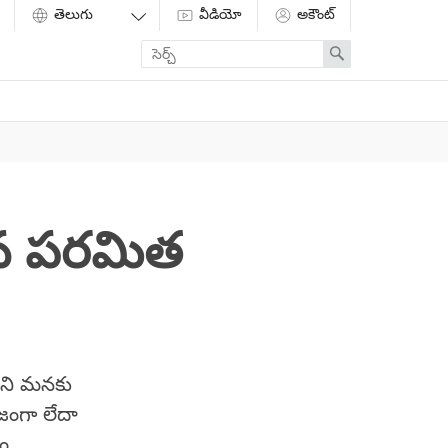
వీడియో
అకౌంట్
Enter
Search
search
term
ాన పరమిత
మని మనకు
జంగా లేదా
ం