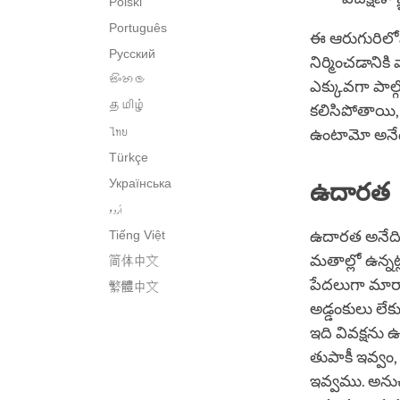
Polski
Português
ఈ ఆరుగురిలోన
Русский
నిర్మించడానిక
සිංහල
ఎక్కువగా పాల
தமிழ்
కలిసిపోతాయి
ไทย
ఉంటామో అనేద
Türkçe
Українська
ఉదారత
اُردو
Tiếng Việt
ఉదారత అనేది 
మతాల్లో ఉన్నట
简体中文
పేదలుగా మారా
繁體中文
అడ్డంకులు లే
ఇది వివక్షను
తుపాకీ ఇవ్వం,
ఇవ్వము. అను