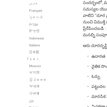
సందర్భంలో, మ
فارسی
సమస్యల యొక్క 
Français
వాటిని "దూర ప
ગુજરાતી
నుంచి విముక్తి
ప్రేరేపించబడి
हिन्दी
మనల్ని సంపూర్
Indonesia
Italiano
ఆరు దూరదృష్ట
日本語
ఉదారత
ខ្មែរ
Монгол
నైతిక సొం
मराठी
ఓర్పు
မြန်မာဘာသာ
పట్టుదల
नेपाली
ਪੰਜਾਬੀ
మానసిక స
پنجابی
విచక్షణా 