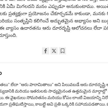
నికి ఏమీ మిగలదని మనం ఎప్పుడూ అనుకుంటాము. అయి
కు ప్రత్యక్షంగా ప్రయోజనం చేకూర్చడమే కాకుండా, మనకు గ
రియు సంతృప్తిని కలిగించే అద్భుతమైన అభ్యాసం అని బుద
 ఈ వ్యాసం ఉదారతను ఆరు దూరదృష్టి ఆలోచనలు లేదా పర
ూస్తుంది.
Share
Bookmark
on
facebook
ం
ణతలు" లేదా "ఆరు పారామితాలు" అని పిలువబడే ఆరు దూరదృష్ట
్యడానికి మరియు ఇతరులకు సాధ్యమైనంత ఉత్తమమైన మార్గాల్
ులు. ఈ వైఖరులు సోమరితనం మరియు కోపం లాంటి విజయాన్ని నిరోధ
రుగా ప్రతిఘటిస్తాయి, కాబట్టి అవి ప్రతి ఒక్కరికి సహాయపడతాయి.