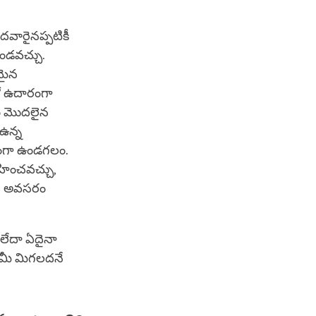
వారైనప్పటికీ
ఉండవచ్చు.
దమైన
లో ఉదారంగా
రం మొదలైన
ఉన్న
రంగా ఉండగలం.
హించవచ్చు,
ది అవసరం
 లేదా ఏదైనా
కేమీ మిగలదనే