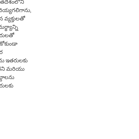
ారతదేశంలోని
ెయ్యగలిగాను,
వ్యక్తులతో
థ్యాన్ని
తరులతో
ుకోకుండా
తర
్లను ఇతరులకు
టిని మరియు
్దాలను
తరులకు