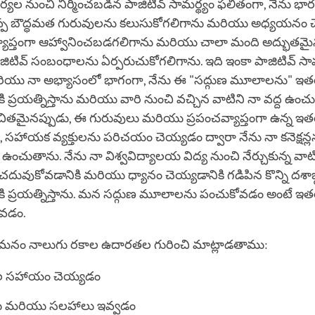
చర్యల నుంచి నిర్మించబడిన పాజిటివ్ సామర్థ్యం ఫలితంగా, నేను భ
ప్ప బౌద్ధమత గురువులను కలుసుకోగలిగాను మరియు అధ్యయనం చ
యాప్తంగా ఆహ్వానించబడగలిగాను మరియు చాలా మంది అద్భుతమైన 
ిటివ్ సంబంధాలను ఏర్పరుచుకోగలిగాను. ఇది ఇంకా పాజిటివ్ సామర్
 మరియు నా అభ్యాసంలో భాగంగా, నేను ఈ "సద్గుణ మూలాలను" ఇ
 ప్రయత్నిస్తాను మరియు వారి నుంచి వచ్చిన వాటిని నా వద్ద ఉంచ
ుచితమైనప్పుడు, ఈ గురువులు మరియు ప్రపంచవ్యాప్తంగా ఉన్న ఇ
, సహాయక వ్యక్తులను పరిచయం చెయ్యడం ద్వారా నేను నా కనెక్షన
ంచుతాను. నేను నా విశ్వవిద్యాలయ విద్య నుంచి నేర్చుకున్న వా
దువుకోవడానికి మరియు ధ్యానం చెయ్యడానికి గడిపిన కొన్ని దశాబ
కి ప్రయత్నిస్తాను. మన సద్గుణ మూలాలను పంచుకోవడం అంటే ఇ
రవడం.
మనం నాలుగు రకాల ఉదారతల గురించి మాట్లాడతాము:
ుల సహాయం చెయ్యడం
 మరియు సలహాలు ఇవ్వడం