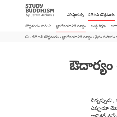
Close
Study
Buddhism
ఎసెన్షియల్స్
టిబెటన్ బౌద్ధమతం
Home
బౌద్ధమతం గురించి
జ్ఞానోదయానికి మార్గం
బుద్ధి శిక్షణ
ఆధ్య
›
టిబెటన్ బౌద్ధమతం
›
జ్ఞానోదయానికి మార్గం
›
ప్రేమ మరియు
ఔదార్యం
చిన్నప్పుడ
ఎప్పుడూ చె
దానికదే వచ్