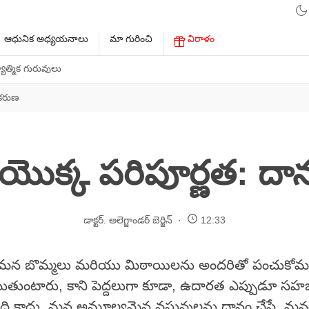
ఆధునిక అధ్యయనాలు
మా గురించి
విరాళం
ాత్మిక గురువులు
 కరుణ
 యొక్క పరిపూర్ణత: ద
డాక్టర్. అలెగ్జాండర్ బెర్జిన్
12:33
ు, మన బొమ్మలు మరియు మిఠాయిలను అందరితో పంచుకో
బుతుంటారు, కాని పెద్దలుగా కూడా, ఉదారత ఎప్పుడూ సహ
చేది కాదు. మన అమూల్యమైన వస్తువులను దానం చేస్తే, మన