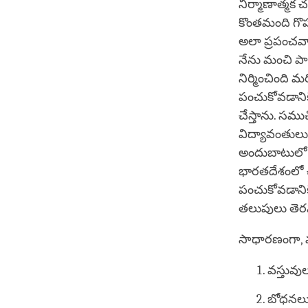
నిర్మాణాత్మక 
కొంతమంది గొ
అలా ప్రపంచవ్
నేను మంచి పాజ
నిర్మించింది
పంచుకోవడానికి
చేస్తాను. సమ
విద్యావంతులు
అందుబాటులో ఉ
భారతదేశంలో చ
పంచుకోవడాని
తలుపులు తె
సాధారణంగా, 
వస్తువ
బోధనలు