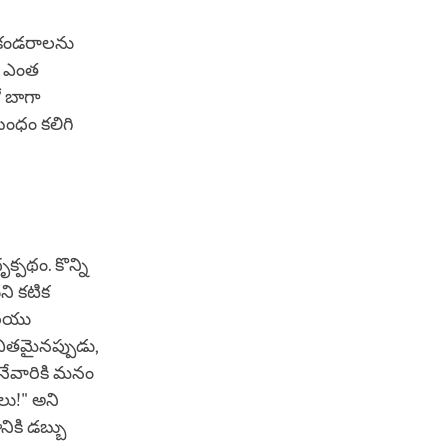
న కండరాలను
లో ఎంత
ో బాగా
ంధం కలిగి
పథం. కొన్ని
ని కటిక
రియు
చితమైనప్పుడు,
నేవారికి మనం
లు!" అని
కి డబ్బు