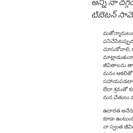
అన్నీ నా దగ
టిబెటన్ సా
మతోన్మాదులుగ
పనిచేసేటప్పుడ
చూసుకోవాలి, 
మాట్లాడుతున్
జీవితాలను త్య
మనం ఆకలితో చ
సహాయపడటానికి
లేదా శ్రమతో 
మన చేతులు 
ఉదారత అనేది
కూడా ఉంటుంది,
నా స్వంత జ