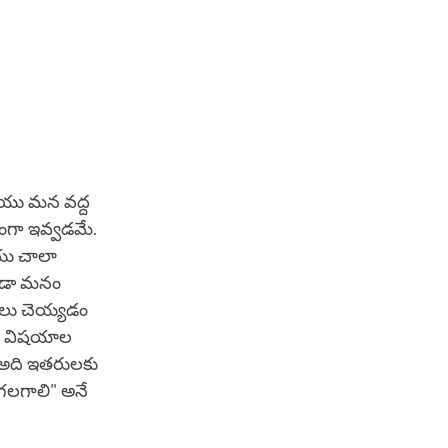
ియు మన వద్ద
దంగా ఇవ్వడమే.
యు చాలా
కూడా మనం
నాలు చెయ్యడం
ంగ విషయాల
. అది ఇతరులకు
గలగాలి" అనే