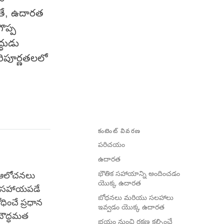
తే, ఉదారత
ొప్ప
్ధుడు
ిపూర్ణతలలో
కంటెంట్ వివరణ
పరిచయం
ఉదారత
భౌతిక సహాయాన్ని అందించడం
ి ఆలోచనలు
యొక్క ఉదారత
లో సహాయపడే
బోధనలు మరియు సలహాలు
ించే ప్రధాన
ఇవ్వడం యొక్క ఉదారత
 బౌద్ధమత
భయం నుంచి రక్షణ కల్పించే