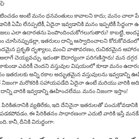
చు.
ించడం అంటే మనం ధనవంతులు కావాలని కాదు; మనం చాలా పేద
ికి ఏమీ లేనప్పటికీ, ఏదైనా ఇవ్వడానికి మనం ఇప్పటికీ సిద్ధంగా 
ప్రజలు ఎలా ఉదారతను పెంపొందించుకోగలుగుతారు? కాబట్టి, అం
 చూసినప్పుడల్లా, ఇతరులు దాన్ని ఆస్వాదించాలని కోరుకోవడం
ందమైన ప్రకృతి దృశ్యాలు, మంచి వాతావరణం, రుచికరమైన ఆహా
లాగే చెయ్యవచ్చు. ఇదంతా ఔదార్యంగా పరిగణిస్తారు! మన దగ్గర 
ే కాకుండా ఎవరికీ చెందని వస్తువుల విషయంలో కూడా మనం ఉదా
ం ఇతరులకు అన్ని రకాల అద్భుతమైన వస్తువులను ఇవ్వడాన్ని ఊ
ర నిజంగా మరొకరికి సహాయపడేది ఏదైనా ఉంటే మరియు వారికి అ
ాన్ని వారికి ఇవ్వడాన్ని ఊహించలేము. మనం నిజంగా ఇస్తాం!
ిరికితనానికి వ్యతిరేకం, ఇది దేనినైనా ఇతరులతో పంచుకోవడానికి
ష్టపడకపోవడం. ఈ పిరికితనం సాధారణంగా ఎదుటి వారికి ఇస్తే మన
ది. కానీ, దీనికి విరుద్ధంగా: