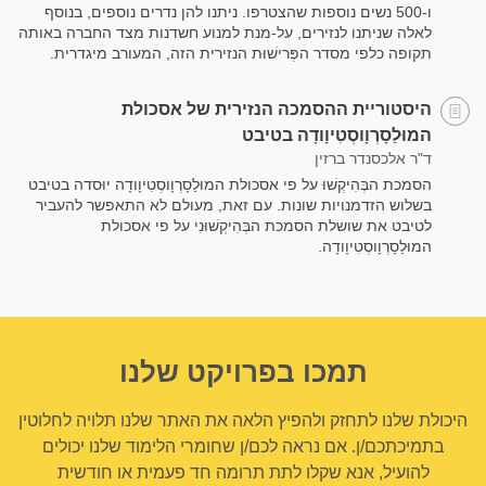
ו-500 נשים נוספות שהצטרפו. ניתנו להן נדרים נוספים, בנוסף
לאלה שניתנו לנזירים, על-מנת למנוע חשדנות מצד החברה באותה
תקופה כלפי מסדר הפְּרישׁוּת הנזירית הזה, המעורב מיגדרית.
היסטוריית ההסמכה הנזירית של אסכולת
המוּלַסָרְוָוסְטִיוָודָה בטיבט
ד"ר אלכסנדר ברזין
הסמכת הבְּהִיקְשׁוּ על פי אסכולת המוּלַסָרְוָוסְטִיוָודָה יוּסדה בטיבט
בשלוש הזדמנויות שונות. עם זאת, מעולם לא התאפשר להעביר
לטיבט את שושלת הסמכת הבְּהִיקְשׁוּנִי על פי אסכולת
המוּלַסָרְוָוסְטִיוָודָה.
תמכו בפרויקט שלנו
היכולת שלנו לתחזק ולהפיץ הלאה את האתר שלנו תלויה לחלוטין
בתמיכתכם/ן. אם נראה לכם/ן שחומרי הלימוד שלנו יכולים
להועיל, אנא שקלו לתת תרומה חד פעמית או חודשית