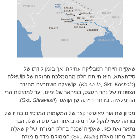
שַׁאקְיָיה הייתה רפובליקה עתיקה, אך בזמן לידתו של
סִידְהַּאְתָּא, היא הייתה חלק מהממלכה החזקה של קוֹשַׁאלָה
(
Koshala
, Skt.
Ko-sa-la
). קוֹשַׁאלָה השתרעה מהגדה
הצפונית של נהר הגנגס, בביהאר של ימינו, ועד למרגלות הרי
ההימלאיה. בירתה הייתה שְׁרַאוָואטי (Skt.
Shravasti
).
מכיוון שתיאור גיאוגרפי קצר של המקומות המרכזיים בחייו של
בודהה עשוי להקל על המעקב אחר הביוגרפיה שלו, הבה
נתאר זאת כאן. שַׁאקְיָיה שַׁכְנה בחלק המזרחי של קוֹשַׁאלָה,
לצד מחוז מַאלָה (Skt.
Malla
) הממוקם מדרום מזרח