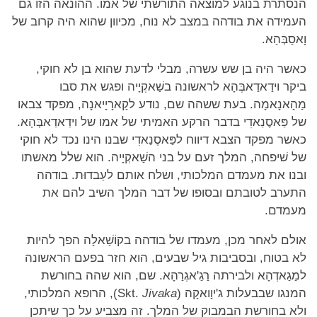
הנסתרת בנוגע למוצאה התורשתי של אמו. ההונאה הזו גם
העמידה את בודהה במצב לא נוח, מכיוון שהוא היה קרוב של
וָאסַבְּהַא.
כאשר היה בן שש עשרה, מבלי לדעת שהוא בן לא חוקי,
ביקר וידַאדַאבְּהָא לראשונה בשַׁאקְיָיה ופגש את סבו
מַהָאנָאמָה. בעת ששהה שם, נודע לקַארָיָיאנָה, מפקד צבאו
של פַּאסֶנַאדִי בדבר הרקע האמיתי של אמו של וידַאדַאבְּהָא.
כאשר מפקד הצבא דיווח לפַּאסֶנַאדִי שבנו הינו נכד לא חוקי
של שׁיפחה, המלך זעם על בני השַׁאקְיָיה. הוא שלל מאשתו
ובנו את מעמדם המלכותי, ושלח אותם לעַבדוּת. בודהה
התערב לטובתם ובסופו של דבר המלך השיב להם את
מעמדם.
אולם לאחר מכן, מעמדו של בודהה בקוֹשַׁאלָה הפך להיות
לא בטוח, ובסביבות גיל שבעים, הוא חזר בפעם הראשונה
למַגַאדְהָא ולבירתה רַגַ'אגְרַהָא. שם, הוא שהה בחורשת
המנגו שבבעלות ג'יוָואקָה (Skt.
Jivaka
), הרופא המלכותי,
ולא בחורשת הבמבוק של המלך. זה מצביע על כך שיתכן