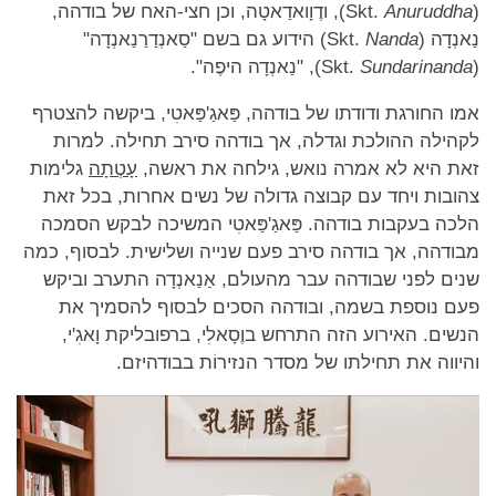
(Skt.
Anuruddha
), ודֶוָואדַאטָה, וכן חצי-האח של בודהה,
נַאנְדָה (Skt.
Nanda
) הידוע גם בשם "סַאנְדַרַנַאנְדָה"
(Skt.
Sundarinanda
), "נַאנְדָה היפֶה".
אמו החורגת ודודתו של בודהה, פַּאגַ'פַּאטִי, ביקשה להצטרף
לקהילה ההולכת וגדלה, אך בודהה סירב תחילה. למרות
זאת היא לא אמרה נואש, גילחה את ראשה,
עָטְתָה
גלימות
צהובות ויחד עם קבוצה גדולה של נשים אחרות, בכל זאת
הלכה בעקבות בודהה. פַּאגַ'פַּאטִי המשיכה לבקש הסמכה
מבודהה, אך בודהה סירב פעם שנייה ושלישית. לבסוף, כמה
שנים לפני שבודהה עבר מהעולם, אַנַאנְדָה התערב וביקש
פעם נוספת בשמה, ובודהה הסכים לבסוף להסמיך את
הנשים. האירוע הזה התרחש בוֶסָאלִי, ברפובליקת וָאגִ'י,
והיווה את תחילתו של מסדר הנזירוֹת בבודהיזם.