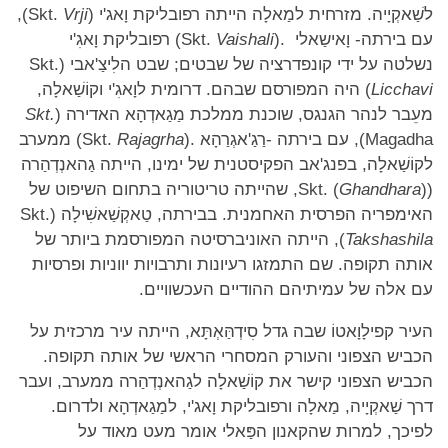
לשַׁאקְיָיה. מזרחית למַאלָה הייתה רפובליקת וָאג'י (Skt.
Vrji
),
עם בירתה- וָאישַאלי .(Skt.
Vaishali
) רפובליקת וָאגִ'י
נשלטה על ידי קונפדרציה של שבטים; שבט הלִיצַ'אבי (Skt.
Licchavi
) היה המפורסם שבהם. דרומית לוָאגִ'י וקוֹשַׁאלָה,
מעֵבר לנהר הגנגס, שוכנת ממלכת מַגַאדְהָא האדירה (
Skt.
Magadha), עם בירתה -רַגַ'אגְרַהָא .(Skt.
Rajagrha
) ממערב
לקוֹשַׁאלָה, בפנג'אב הפקיסטנית של ימינו, הייתה גַהאנְדְהַרה
(Skt. (
Ghandhara
), שהייתה טריטוריה בתחום השיפוט של
האימפריה הפרסית האחמנית. בבירתה, טַאקְשַׁאשִׁילָה (Skt.
Takshashila
), הייתה האוניברסיטה המפורסמת ביותר של
אותה תקופה. שם התמזגו רעיונות ותרבויות יווניות ופרסיות
עם אלה של עמיתיהם ההודיים העכשוויים.
העיר קפילָוָאטוֹ שבה גדל סִידְהַּאְתָּא, הייתה עיר מרכזית על
הכביש הצפוני והעורק המסחרי הראשי של אותה תקופה.
הכביש הצפוני קישר את קוֹשַׁאלָה לגַהאנְדְהַרה ממערב, ועבר
דרך שַׁאקְיָיה, מַאלָה ורפובליקת וָאג'י, למַגַאדְהָא ולדרום.
לפיכך, למרות שהקאנון הפַּאלי אומר מעט מאוד על