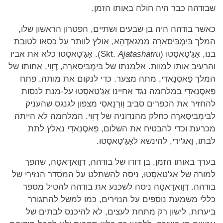
שבודהה כבר היה חולה באותו הזמן.
כאשר בודהה היה בן שבעים ושתיים, הפטרון הראשון שלו,
המלך בּימְבּיסַארָה ממַגַאדְהָא, אולץ לוותר על כסאו לטובת
בנו, אַגַ'טַאסָטוּ (Skt.
Ajatashatru
). אַגַ'טַאסָטוּ כלא את אביו
והרעיב אותו למוות. אלמנתו של בּימְבּיסַארָה, דֶוִוי, אחותו של
המלך פַּאסֶנַאדִי, מתה מצער. כדי לנקום את מותה, פתח
פַּאסֶנַאדִי במלחמה נגד אחיינו אַגַ'טַאסָטוּ על-מנת לנסות
להחזיר את הכפרים סביב וַורַנָאסִי מצפון לגנגס שהעניק
לבּימְבּיסַארָה כחלק מהנדוניה של דֶוִוי. המלחמה לא הייתה
מכרעת וכדי להבטיח את השלום, פַּאסֶנַאדִי נאלץ לתת
לבתו, וָאג'ירי, להינשא לאַגַ'טַאסָטוּ.
בערך באותו הזמן, בן דודו של בודהה, דֶוָואדַאטָה, שהפך
למורה של אַגַ'טַאסָטוּ, ניסה להשתלט על המסדר הנזירי של
בודהה. דֶוָואדַאטָה ניסה לשכנע את בודהה להטיל מספר
כללי משמעת נוספים על הנזירים, כמו למשל להתגורר
ביערות, לישון רק מתחת לעצים, לא להיכנס לבתים של