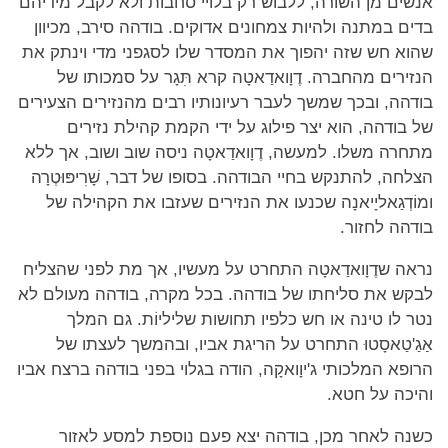
אנשים מן השורה, ללבוש רק בלויי סחבות ולא לקבל מידיהם
בדים במתנה ולהיות צמחונים אדוקים. בודהה סירב, מכיוון
שהוא חש שזה יהפוך את המסדר שלו לסגפני מדי וינתק את
הנזירים מהחברה. דֶוָואדַאטָה קרא תִּגָר על סמכותו של
בודהה, ובכך שמשך לעבר רעיונותיו רבים מהנזירים הצעירים
של בודהה, הוא יצר פילוג על ידי הקמת קהילת נזירים
מתחרה משלו. למעשה, דֶוָואדַאטָה ניסה שוב ושוב, אך ללא
הצלחה, להתנקש בחיי הבודהה. בסופו של דבר, שָׁרִיפּוּטְרָה
ומוֹדְגַאליָיאנָה שכנעו את הנזירים שעזבו את הקהילה של
בודהה לחזור.
נראה שדֶוָואדַאטָה התחרט על מעשיו, אך מת לפני שהצליח
לבקש את סליחתו של בודהה. בכל מקרה, בודהה מעולם לא
נטר לו טינה או חש כלפיו תחושות שליליוֹת. גם המלך
אַגַ'טַאסָטוּ התחרט על הריגת אביו, ובהמשך לעצתו של
הרופא המלכותי ג'יוָואקָה, הודה בגלוי בפני בודהה ברצח אביו
והיכה על חטא.
כשנה לאחר מכן, בודהה יצא פעם נוספת למסע לאזור