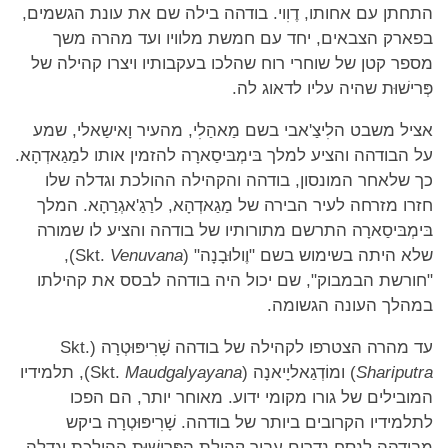
התחתן עם אחותו, דֶוִוי. בודהה בילה שם את עונת הגשמים,
בפארק הצבאים, יחד עם חמשת מלוויו ועד מהרה משך
מספר קטן של שוחרי רוח שהלכו בעקבותיו ויצרו קהילה של
פְּרישׁוּת שהיה עליו לדאוג לה.
אציל משבט הלִיצַ'אבי בשם מַאהַלִי, מהעיר וָאישַאלי, שמע
על הבודהה והציע למלך בּימְבּיסַארָה להזמין אותו למַגַאדְהָא.
כך שלאחר המונסון, בודהה והקהילה ההולכת וגדלה שלו
חזרו מזרחה לעיר הבירה של מַגַאדְהָא, לרַגַ'אגְרַהָא. המלך
בּימְבּיסַארָה התרשם מתורותיו של בודהה והציע לו שמורה
שלא היתה בשימוש בשם "וֶולוּבָנָה" (Skt.
Venuvana
),
"חורשת הבמבוק", שם יכול היה בודהה לבסס את קהילתו
במהלך העונה הגשומה.
עד מהרה הצטרפו לקהילה של בודהה שָׁרִיפּוּטְרָה (Skt.
Shariputra
) ומוֹדְגַאליָיאנָה (Skt.
Maudgalyayana
), תלמידיו
המובילים של גורו מקומי ידוע. מאוחר יותר, הם הפכו
לתלמידיו הקרובים ביותר של בודהה. שָׁרִיפּוּטְרָה ביקש
מבודהה לנסח נדרים עבור קהילת הפְּרִישׁוּת ההולכת וגדלה