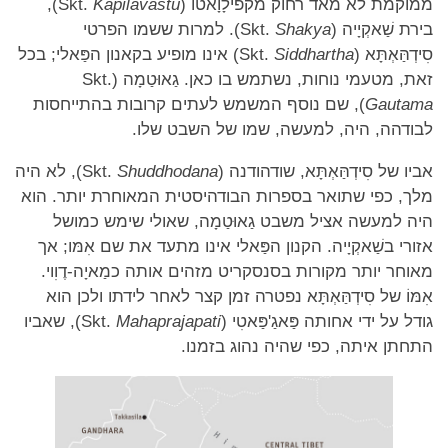
ממוקמת לא מאד רחוק מקפילָוָאטוֹ (Skt.
Kapilavastu
),
בירת שַׁאקְיָיה (Skt.
Shakya
). למרות ששמו הפרטי
סִידְהַּאְתָּא (Skt.
Siddhartha
) אינו מופיע בקאנון הפַּאלי; בכל
זאת, מטעמי נוחות, נשתמש בו כאן. גַאוּטַמָה (Skt.
Gautama
), שם נוסף המשמש לעתים קרובות בהתייחסות
לבודהה, היה, למעשה, שמו של השבט שלו.
אביו של סִידְהַּאְתָּא, שודהודנה (Skt.
Shuddhodana
), לא היה
מלך, כפי שתואר בספרות הבודהיסטית המאוחרת יותר. הוא
היה למעשה אציל משבט גַאוּטַמָה, שאולי שימש כמושל
אזורי בשַׁאקְיָיה. הקנון הפַּאלי אינו מתעד את שם אִמּו; אך
מאוחר יותר מקורות בסנסקריט מזהים אותה כמַאיָה-דֶוִוי.
אִמּוֹ של סִידְהַּאְתָּא נפטרה זמן קצר לאחר לידתו ולכן הוא
גודל על ידי אחותה פַּאגַ'פַּאטִי (Skt.
Mahaprajapati
), שאביו
התחתן איתה, כפי שהיה נהוג בזמנו.