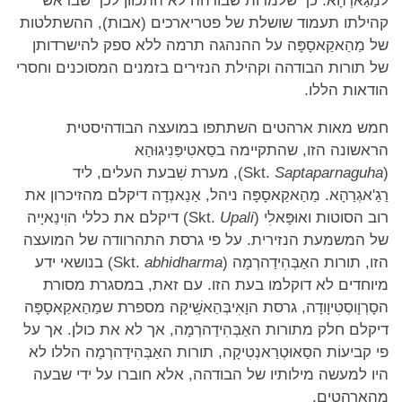
למַגַאדְהָא. כך שלמרות שבודהה לא התכוון לכך שבראש
קהילתו תעמוד שושלת של פטריארכים (אבות), ההשתלטות
של מַהַאקַאסָפָּה על ההנהגה תרמה ללא ספק להישרדותן
של תורות הבודהה וקהילת הנזירים בזמנים המסוכנים וחסרי
הודאות הללו.
חמש מאות ארהטים השתתפו במועצה הבודהיסטית
הראשונה הזו, שהתקיימה בסַאטִיפַּנִיגוּהַא
(Skt.
Saptaparnaguha
), מערת שִׁבעת העלים, ליד
רַגַ'אגְרַהָא. מַהַאקַאסָפָּה ניהל, אַנַאנְדָה דיקלם מהזיכרון את
רוב הסוטות ואוּפָּאלִי (Skt.
Upali
) דיקלם את כללי הוִינַאיָיה
של המשמעת הנזירית. על פי גרסת התהרוודה של המועצה
הזו, תורות האַבְּהִידַהרְמָה (Skt.
abhidharma
) בנושאי ידע
מיוחדים לא דוקלמו בעת הזו. עם זאת, במסגרת מסורת
הסָרְוָוסְטִיוָודָה, גרסת הוָאִיבְּהַאשִָׁיקָה מספרת שמַהַאקַאסָפָּה
דיקלם חלק מתורות האַבְּהִידַהרְמָה, אך לא את כולן. אך על
פי קביעוֹת הסַאוּטְרַאנְטִיקָה, תורות האַבְּהִידַהרְמָה הללו לא
היו למעשה מילותיו של הבודהה, אלא חוברו על ידי שבעה
מהארהטים.