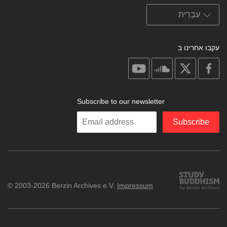
עקבו אחרינו ב
on
on
on
on
youtube
soundcloud
facebook
X
Subscribe to our newsletter
Enter
Subscribe
your
email
Study
© 2003-2026 Berzin Archives e.V.
Impressum
Buddhism
Home