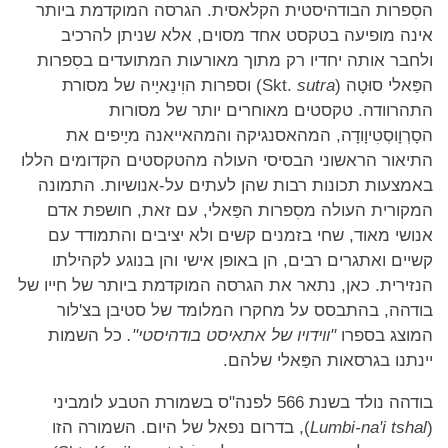
הסִפרות הבודהיסטית הקלאסית. הגרסה המוקדמת ביותר
אינה מופיעה בטקסט אחד מסוים, אלא שניתן להרכיב
ולחבר אותה יחדיו רק מתוך מאורעות המתועדים בסִפרות
הפַּאלי סוּטָה (Skt.
sutra
) וספרות הוִינַאיָיה של מסורת
התהרוודה. טקסטים מאוחרים יותר של מסורות
הסָרְוָוסְטִיוָודָה, המהאסנגיקה והמהאייאנה מיָיפים את
התיאור הראשוני הבסיסי העולה מהטקסטים הקדומים הללו
באמצעות תכונות רבות שהן לעתים על-אנושיות. התמונה
המקורית העולה מסִפרות הפַּאלי, עם זאת, חושפת אדם
אנושי מאוד, שחי בזמנים קשים ולא יציבים והתמודד עם
קשיים ואתגרים רבים, הן באופן אישי והן בנוגע לקהילתו
הנזירית. כאן, נתאר את הגרסה המוקדמת ביותר של חייו של
בודהה, בהתבסס על מחקרו המלומד של סטיבן בצ'לור
המוצג בספרו
"ווידויו של אתאיסט בודהיסטי".
כל השמות
יינתנו בגרסאות הפַּאלי שלהם.
בודהה נולד בשנת 566 לפנה"ס בשמורת הטבע לומביני
(
Lumbi-na'i tshal
), בדרום נפאל של היום. השמורה הזו