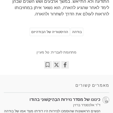
התודעה ולא התייאש. במשך ארבעים ושש השנים שבהן
לימד לאחר שהגיע להארה, הוא נשאר איתן במחויבותו
להראות לעולם את הדרך לשחרור ולהארה.
בודהה
ההיסטוריה של הבודהיזם
מתרגמת לעברית: טל מעיין
Bookmark
Share
on
facebook
מאמרים קשורים
כינונו של מסדר נזירוּת הבְּהִיקְשׁוּנִי בהודו
ד"ר אלכסנדר ברזין
הנשים הראשונות שהוסמכו לנזירוּת היו דודתו מצד אמו של בודהה