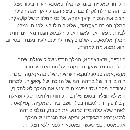
הולדתו, שַׁאקְיָיה. בזמן שהמלך פַּאסֶנַאדִי ערך ביקור אצל
בודהה כדי לחלוק לו כבוד, ביצע הגנרל קַארָיָיאנָה הפיכה
והציב את הנסיך וידַאדַאבְּהָא על כס המלכות של קוֹשַׁאלָה.
המלך המודח פַּאסֶנַאדִי, שלא היה לו לאן לפנות, נמלט
לבירת מַגַאדְהָא, רַגַ'אגְרַהָא, כדי לבקש הגנה מאחיינו וחתנו
המלך אַגַ'טַאסָטוּ, אולם בקשתו להיכנס לעיר נענתה בסירוב
והוא נמצא מת למחרת.
בינתיים, וידַאדַאבְּהָא, המלך החדש של קוֹשַׁאלָה, פתח
במלחמה נגד שַׁאקְיָיה כנקמה על ההונאה של סבו
מַהָאנָאמָה בנוגע למוצָא השושלת שלו. מַהָאנָאמָה, כזכור,
היה בן דודו של בודהה והמושל הנוכחי של שַׁאקְיָיה. למרות
שבודהה ניסה שלוש פעמים לשכנע את המלך לא לתקוף,
הוא לא הצליח בסופו של דבר. כוחות הלחימה של קוֹשַׁאלָה
קיבלו פקודות לטבוח בכל תושבי בירת שַׁאקְיָיה, קפילָוָאטוֹ.
לאחר שלא עלה בידו למנוע את הטבח, נמלט בודהה
לרַגַ'אגְרַהָא במַגַאדְהָא, וביקש את הגנתו של המלך
אַגַ'טַאסָטוּ, כפי שעשה פַּאסֶנַאדִי לפניו ללא הצלחה.