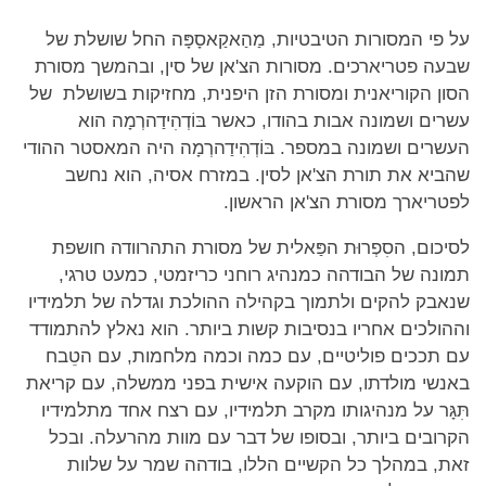
על פי המסורות הטיבטיות, מַהַאקַאסָפָּה החל שושלת של
שבעה פטריארכים. מסורות הצ'אן של סין, ובהמשך מסורת
הסון הקוריאנית ומסורת הזן היפנית, מחזיקות בשושלת של
עשרים ושמונה אבות בהודו, כאשר בּוֹדְהִידַהרְמָה הוא
העשרים ושמונה במספר. בּוֹדְהִידַהרְמָה היה המאסטר ההודי
שהביא את תורת הצ'אן לסין. במזרח אסיה, הוא נחשב
לפטריארך מסורת הצ'אן הראשון.
לסיכום, הסִפְרוּת הפַּאלית של מסורת התהרוודה חושפת
תמונה של הבודהה כמנהיג רוחני כריזמטי, כמעט טרגי,
שנאבק להקים ולתמוך בקהילה ההולכת וגדלה של תלמידיו
וההולכים אחריו בנסיבות קשות ביותר. הוא נאלץ להתמודד
עם תככים פוליטיים, עם כמה וכמה מלחמות, עם הטֵבח
באנשי מולדתו, עם הוקעה אישית בפני ממשלה, עם קריאת
תִּגָּר על מנהיגותו מקרב תלמידיו, עם רצח אחד מתלמידיו
הקרובים ביותר, ובסופו של דבר עם מוות מהרעלה. ובכל
זאת, במהלך כל הקשיים הללו, בודהה שמר על שלוות