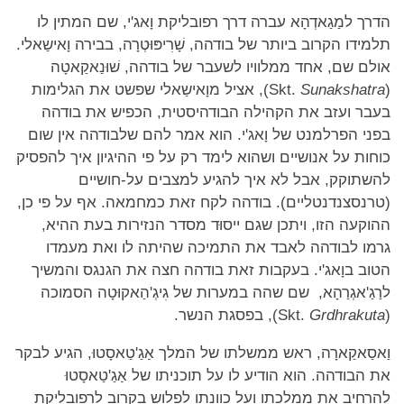
הדרך למַגַאדְהָא עברה דרך רפובליקת וָאג'י, שם המתין לו
תלמידו הקרוב ביותר של בודהה, שָׁרִיפּוּטְרָה, בבירה וָאישַאלי.
אולם שם, אחד ממלוויו לשעבר של בודהה, שׁוּנַאקַאטָה
(Skt.
Sunakshatra
), אציל מוָאישַאלי שפשט את הגלימות
בעבר ועזב את הקהילה הבודהיסטית, הכפיש את בודהה
בפני הפרלמנט של וָאג'י. הוא אמר להם שלבודהה אין שום
כוחות על אנושיים ושהוא לימד רק על פי ההיגיון איך להפסיק
להשתוקק, אבל לא איך להגיע למצבים על-חושיים
(טרנסצנדנטליים). בודהה לקח זאת כמחמאה. אף על פי כן,
ההוקעה הזו, ויתכן שגם ייסוּד מסדר הנזירות בעת ההיא,
גרמו לבודהה לאבד את התמיכה שהיתה לו ואת מעמדו
הטוב בוָאג'י. בעקבות זאת בודהה חצה את הגנגס והמשיך
לרַגַ'אגְרַהָא, שם שהה במערות של גִיגְ'הַאקוּטָה הסמוכה
(Skt.
Grdhrakuta
), בפסגת הנשר.
וַאסַאקַארָה, ראש ממשלתו של המלך אַגַ'טַאסָטוּ, הגיע לבקר
את הבודהה. הוא הודיע לו על תוכניתו של אַגַ'טַאסָטוּ
להרחיב את ממלכתו ועל כוונתו לפלוש בקרוב לרפובליקת