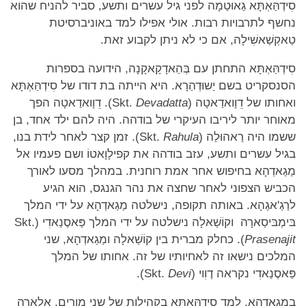
סִידְהַּאְתָּא גַאוּטַמָה לפני גיל עשרים ותשע, סביר להניח שהוא
נחשף לתרבויות רבות. אולי אפילו למד באוניברסיטת
טַאקְשַׁאשִׁילָה, אם כי לא ניתן לקבוע זאת.
סִידְהַּאְתָּא התחתן עם בְּהַאדָקָאקָנָה, הידועה בספרות
הסנסקריט בשם יַשוּדְהַרָא. היא הייתה בת דודו של סִידְהַּאְתָּא
ואחותו של דֵוָואדַאטָה (Skt.
Devadatta
). דֵוָואדַאטָה הפך
מאוחר יותר ליריבו העיקרי של בודהה. היה להם ילד אחד, בן
ששמו היה רַאהוּלַה (Skt.
Rahula
). זמן קצר לאחר לידת בנו,
בגיל עשרים ותשע, עזב בודהה את קפילָוָאטוֹ ושם פעמיו אל
מַגַאדְהָא בחיפוש אחר אמת רוחנית. במהלך מסעו לאורך
הכביש הצפוני לאחר שחצה את נהר הגנגס, הוא הגיע
לרַגַ'אגַהָא. באותה תקופה, נישלטה מַגַאדְהָא על ידי המלך
בּימְבּיסַארָה וקוֹשַׁאלָה נישלטה על ידי המלך פַּאסֶנַאדִי (Skt.
Prasenajit
). כחלק מברית בין קוֹשַׁאלָה ומַגַאדְהָא, שני
המלכים נישאו זה לאחיותיו של זה. אחותו של המלך
פַּאסֶנַאדִי נקראה דֶוִוי (Skt.
Devi
).
במַגַאדְהָא, למד סִידְהַּאְתָּא בקהילות של שני מורים, אַלַארָה