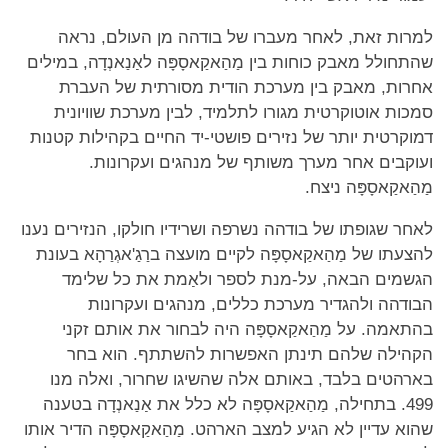
למרות זאת, לאחר מעברו של בודהה מן העולם, נראה
שהתחולל מאבק כוחות בין מַהַאקַאסָפָּה לאַנַאנְדָה, במילים
אחרות, מאבק בין מערכת הודית מסורתית של העברת
סמכות אוטוקרטית מגורו לתלמיד, לבין מערכת שוויונית
דמוקרטית יותר של נזירים פושטי-יד החיים בקהילות קטנות
ועוקבים אחר מערך משותף של מנהגים ועקרונות.
מַהַאקַאסָפָּה ניצח.
לאחר שגופתו של בודהה נשרפה ושרידיו חולקו, הנזירים נענו
להצעתו של מַהַאקַאסָפָּה לקיים מועצה ברַגַ'אגְרַהָא בעונת
הגשמים הבאה, על-מנת לספר ולאַמת את כל שלימד
הבודהה ולהגדיר מערכת כללים, מנהגים ועקרונות
בהתאמה. על מַהַאקַאסָפָּה היה לבחור את אותם זקני
הקהילה שלהם תינתן האפשרות להשתתף. הוא בחר
בארהטים בלבד, באותם אלה שהשיגו שחרור, ואלה מנו
499. בתחילה, מַהַאקַאסָפָּה לא כלל את אַנַאנְדָה בטענה
שהוא עדיין לא הגיע למצב הארהט. מַהַאקַאסָפָּה הדיר אותו