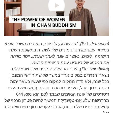
(
Jetavana
Skt.
), "חורשת ג'ֶטָא". שם, הוא בנה מִשכן יוקרתי
במיוחד עבור בודהה והנזירים שלו לשהייה בתקופת העונה
הגשומה. לימים, כעשרים שנה לאחר הארתו, ייסד בודהה
את המנהג של ריטריט עונת הגשמים הרשמי
(Skt.
varshaka
), עבור הקהילה הנזירית שלו, שבמהלכה
נשארו הנזירים במקום אחד במשך שלושת חודשי המונסון
בכל שנה, ולא נדדו ממקום למקום כפי שעשו בשאר ימות
השנה. בסך הכל, העביר בודהה בחורשת גֶ'טָא תשעה-עשר
ריטריטים של עונת הגשמים שבמהלכם הוא נשא 844
מהדרשות שלו. אַנַאטָפִּינְדִיקָה המשיך להיות פטרון מרכזי של
קהילת הנזירים של בודהה, אם כי לקראת סוף חייו הוא פשט