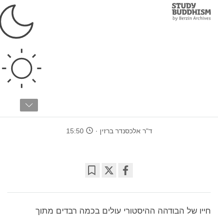
Study
Clos
Buddhism
Home
›
לימודים מתקדמים
›
היסטוריה ותרבות
›
בודהיזם בהודו
בודהה והמאורעות
הפוליטיים של תקופתו
ד"ר אלכסנדר ברזין
15:50
Bookmark
Share
on
facebook
חייו של הבודהה ההיסטורי עולים בכמה רבדים מתוך