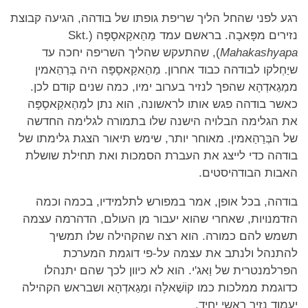
רגע לפני שהחל הליך שריפת גופתו של בודהה, הגיעה קבוצת
נזירים מפָּאבָה. בראשם עמד מַהַאקַאסָפָּה (Skt.
Mahakashyapa
), שהתעקש שהליך השריפה יחכה עד
שיַחְלקו לבודהה כבוד אחרון. מַהַאקַאסָפָּה היה בְּרַהַאמין
ממַגַאדְהָא שהפך לנזיר בערוב ימיו, כמה שנים קודם לכן.
כאשר בודהה פגש אותו לראשונה, הוא נתן למַהַאקַאסָפָּה
את הגלימה הבלויה הישנה שלו בתמורה לגלימה החדשה
של הבְּרַהַאמין. מאוחר יותר, שימש תיאור הצגת גלימתו של
בודהה כדי לייצג את העברת הסמכות ואת תחילת שושלת
האבות הבודהיסטים.
בודהה, בכל אופן, אמר במפורש לתלמידיו, בכמה וכמה
הזדמנויות, שאחרי שהוא יעבור מן העולם, הדהרמה עצמה
תשמש להם כמורה. הוא רצה שהקהילה שלו תמשיך
להתנהל ולנתב את עצמה על-פי דוגמת המערכת
הפרלמנטרית של וַאג'י. הוא לא כיוון לכך שהם יתנהלו
כדוגמת ממלכות כמו קוֹשַׁאלָה ומַגַאדְהָא ושבראש הקהילה
יעמוד נזיר ראשי יחיד.