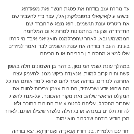
עד מהרה עזב בודהה את פסגת הנשר ואת מַגַאדְהָא,
וכשהגיע לוָאישַאלי ברפובליקת וָאג'י, עצר כדי להעביר שם
את ריטריט עונת הגשמים. הוא מצא שהחברה שם
התדרדרה ושקעה בהתנוונות למרות איום המלחמה
הממשמש ובא. לאחר שהפרלמנט הוָאגִ'יאני איבד מיוקרתו
בעיניו, העביר בודהה את עונת הגשמים לבדו ואמר לנזירים
שלו למצוא מחסה בין חבריהם או תומכיהם.
במהלך עונת גשמי המונסון, בודהה בן השמונים חלה באופן
קשה והיה קרוב למוות. אַנַאנְדָה ביקש ממנו להעניק עצה
אחרונה לנזירים. בודהה אמר להם שהוא לימד אותם את כל
מה שהוא יודע ושבעתיד, התורות עצמן צריכות להוות את
המקלט הראשי שלהם ואת מקור ההכוונה. על-מנת להשיג
שחרור מהסבל, עליהם להטמיע את התורות בתוכם ולא
להיות תלויים במנהיג או בקהילה כלשהי שיצילו אותם. לאחר
מכן הודיע בודהה שבקרוב הוא ימות.
יחד עם תלמידיו, בני דודיו אַנַאנְדָה ואַנוּרוּדַהָא, יצא בודהה