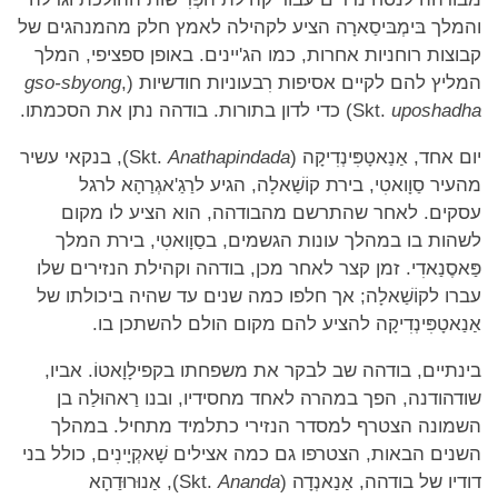
והמלך בּימְבּיסַארָה הציע לקהילה לאמץ חלק מהמנהגים של
קבוצות רוחניות אחרות, כמו הג'יינים. באופן ספציפי, המלך
המליץ להם לקיים אסיפות רִבעוניות חודשיות (
,
gso-sbyong
uposhadha
Skt.
) כדי לדון בתורות. בודהה נתן את הסכמתו.
יום אחד, אַנַאטָפִּינְדִיקָה (Skt.
Anathapindada
), בנקאי עשיר
מהעיר סַוָואטִי, בירת קוֹשַׁאלָה, הגיע לרַגַ'אגְרַהָא לרגל
עסקים. לאחר שהתרשם מהבודהה, הוא הציע לו מקום
לשהות בו במהלך עונות הגשמים, בסַוָואטִי, בירת המלך
פַּאסֶנַאדִי. זמן קצר לאחר מכן, בודהה וקהילת הנזירים שלו
עברו לקוֹשַׁאלָה; אך חלפו כמה שנים עד שהיה ביכולתו של
אַנַאטָפִּינְדִיקָה להציע להם מקום הולם להשתכן בו.
בינתיים, בודהה שב לבקר את משפחתו בקפילָוָאטוֹ. אביו,
שודהודנה, הפך במהרה לאחד מחסידיו, ובנו רַאהוּלַה בן
השמונה הצטרף למסדר הנזירי כתלמיד מתחיל. במהלך
השנים הבאות, הצטרפו גם כמה אצילים שָׁאקְיָינִים, כולל בני
דודיו של בודהה, אַנַאנְדָה (Skt.
Ananda
), אַנוּרוּדַהָא