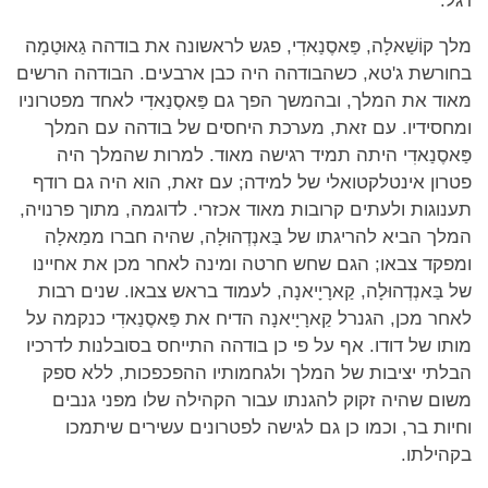
רגל.
מלך קוֹשַׁאלָה, פַּאסֶנַאדִי, פגש לראשונה את בודהה גַאוּטַמָה
בחורשת ג'טא, כשהבודהה היה כבן ארבעים. הבודהה הרשים
מאוד את המלך, ובהמשך הפך גם פַּאסֶנַאדִי לאחד מפטרוניו
ומחסידיו. עם זאת, מערכת היחסים של בודהה עם המלך
פַּאסֶנַאדִי היתה תמיד רגישה מאוד. למרות שהמלך היה
פטרון אינטלקטואלי של למידה; עם זאת, הוא היה גם רודף
תענוגות ולעתים קרובות מאוד אכזרי. לדוגמה, מתוך פרנויה,
המלך הביא להריגתו של בַּאנְדְהוּלָה, שהיה חברו ממַאלָה
ומפקד צבאו; הגם שחש חרטה ומינה לאחר מכן את אחיינו
של בַּאנְדְהוּלָה, קַארָיָיאנָה, לעמוד בראש צבאו. שנים רבות
לאחר מכן, הגנרל קַארָיָיאנָה הדיח את פַּאסֶנַאדִי כנקמה על
מותו של דודו. אף על פי כן בודהה התייחס בסובלנות לדרכיו
הבלתי יציבות של המלך ולגחמותיו ההפכפכות, ללא ספק
משום שהיה זקוק להגנתו עבור הקהילה שלו מפני גנבים
וחיות בר, וכמו כן גם לגישה לפטרונים עשירים שיתמכו
בקהילתו.