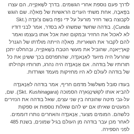
לדרך פעם נוספת אחרי הגשמים. בדרך לשַׁאקְיָיה, הם עצרו
בפָּאבָה, אחת משתי הערים הראשיות של מַאלָה. שם הוגש
לקבוצה בשר חזיר מורעל על ידי נפָּח בשם צ'וּנְדָה (Skt.
Cunda
). בודהה שחשד שמשהו לא בסדר, אמר לבני דודיו
לא לאכול את החזיר ובמקום זאת אכל אותו בעצמו ואמר
להם לקבור את השאריות. מַאלָה הייתה מולדתו של הגנרל
קַארָיָיאנָה, שהוביל את מעשי הטבח בשַׁאקְיָיה, ובהחלט יתכן
שהרעל היה מיועד לאַנַאנְדָה, שהתפרסם בכך ששינן את כל
תורותיו של בודהה. אם אַנַאנְדָה היה נהרג, תורותיו וקהילתו
של בודהה לעולם לא היו מחזיקות מעמד ושורדות.
בעודו סובל משלשול מדמם חריף, אמר בודהה לאַנַאנְדָה
להביא אותו לקוּשׁינְגַארָה הסמוכה (Skt.
Kushinagara
). שם,
על-גבי מיטה שהונחה בין שני עצים, שאל בודהה את הנזירים
המעטים שאיתו אם יש להם שאלות נוספות או ספקות
כלשהם. המומים מצער, אַנַאנְדָה והאחרים נותרו דוממים.
לאחר מכן עבר בודהה מן העולם בגיל שמונים, בשנת 485
לפני הספירה.