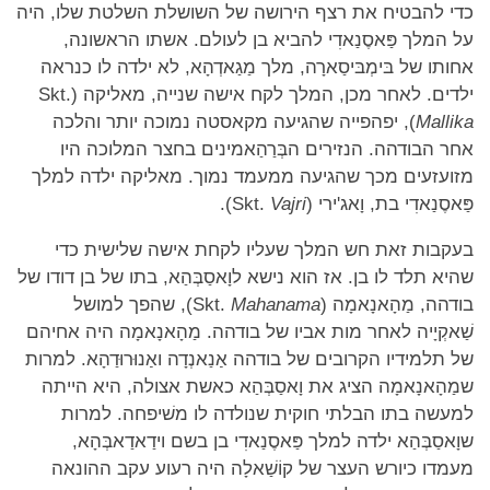
כדי להבטיח את רצף הירושה של השושלת השלטת שלו, היה
על המלך פַּאסֶנַאדִי להביא בן לעולם. אשתו הראשונה,
אחותו של בּימְבּיסַארָה, מלך מַגַאדְהָא, לא ילדה לו כנראה
ילדים. לאחר מכן, המלך לקח אישה שנייה, מאליקה (Skt.
Mallika
), יפהפייה שהגיעה מקאסטה נמוכה יותר והלכה
אחר הבודהה. הנזירים הבְּרַהַאמינים בחצר המלוכה היו
מזועזעים מכך שהגיעה ממעמד נמוך. מאליקה ילדה למלך
פַּאסֶנַאדִי בת, וָאג'ירי (Skt.
Vajri
).
בעקבות זאת חש המלך שעליו לקחת אישה שלישית כדי
שהיא תלד לו בן. אז הוא נישא לוָאסַבְּהַא, בתו של בן דודו של
בודהה, מַהָאנָאמָה (Skt.
Mahanama
), שהפך למושל
שַׁאקְיָיה לאחר מות אביו של בודהה. מַהָאנָאמָה היה אחיהם
של תלמידיו הקרובים של בודהה אַנַאנְדָה ואַנוּרוּדַהָא. למרות
שמַהָאנָאמָה הציג את וָאסַבְּהַא כאשת אצולה, היא הייתה
למעשה בתו הבלתי חוקית שנולדה לו משׁיפחה. למרות
שוָאסַבְּהַא ילדה למלך פַּאסֶנַאדִי בן בשם וידַאדַאבְּהָא,
מעמדו כיורש העצר של קוֹשַׁאלָה היה רעוע עקב ההונאה