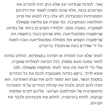
וָאג'י. למרות שבודהה יעץ שלא ניתן יהיה להכריע את
הוָג'יאנים בכוח, אלא שהם ימשיכו לשמֵר את דרכיהם
המסורתיות המכובדות, לא עלה בידו למנוע את פרוץ
המלחמה המתקרבת, כפי שקרה עם פלישת קוֹשַׁאלָה
לשַׁאקְיָיה. כאובדן נוסף, תלמידיו הקרובים ביותר של בודהה,
שָׁרִיפּוּטְרָה ומוֹדְגַאליָיאנָה, מתו שניהם בערך בתקופה הזו.
שָׁרִיפּוּטְרָה הקשיש מת ממחלה ומוֹדְגַאליָיאנָה הוכה למוות
על ידי שודדים בעת שהתבודד בריטריט.
לאחר שלא זכה לאהדה או תמיכה במַגַאדְהָא, החליט בודהה
לחזור צפונה פעם נוספת, ככל הנראה למולדתו שַׁאקְיָיה,
אולי כדי לראות מה נותר לאחר מתקפת קוֹשַׁאלָה. לפני
שיצא לדרך, ביקש בודהה מאַנַאנְדָה לכנס את כל הנזירים
בפסגת הנשר, שם הוא ימסור להם את עצתו האחרונה. הוא
הורה להם לנתב ולנהל את קהילת הנזירים על פי המערכת
הדמוקרטית של הפרלמנט הוָג'יאני. עליהם לקיים אסיפות
קבועות, לחיות בהרמוניה, לחלוק את נדבותיהם ולכבד את
זקניהם.