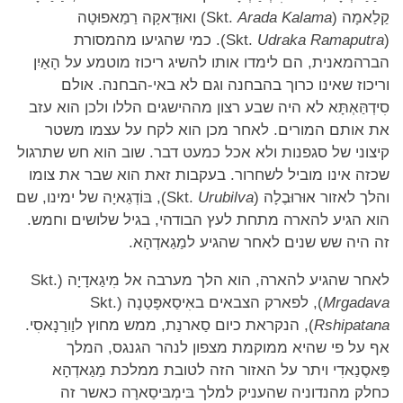
קַלַאמָה (Skt.
Arada Kalama
) ואוּדַאקָה רַמַאפוּטָה
(Skt.
Udraka Ramaputra
). כמי שהגיעו מהמסורת
הברהמאנית, הם לימדו אותו להשיג ריכוז מוטמע על הָאַיִן
וריכוז שאינו כרוך בהבחנה וגם לא באי-הבחנה. אולם
סִידְהַּאְתָּא לא היה שבע רצון מההישגים הללו ולכן הוא עזב
את אותם המורים. לאחר מכן הוא לקח על עצמו משטר
קיצוני של סגפנות ולא אכל כמעט דבר. שוב הוא חש שתרגול
שכזה אינו מוביל לשחרור. בעקבות זאת הוא שבר את צומו
והלך לאזור אוּרוּבֶלָה (Skt.
Urubilva
), בּוֹדְגַאיָה של ימינו, שם
הוא הגיע להארה מתחת לעץ הבודהי, בגיל שלושים וחמש.
זה היה שש שנים לאחר שהגיע למַגַאדְהָא.
לאחר שהגיע להארה, הוא הלך מערבה אל מִיגַאדָיָה (Skt.
Mrgadava
), לפארק הצבאים באִיסַאפָּטַנָה (Skt.
Rshipatana
), הנקראת כיום סַארנַת, ממש מחוץ לוַורַנָאסִי.
אף על פי שהיא ממוקמת מצפון לנהר הגנגס, המלך
פַּאסֶנַאדִי ויתר על האזור הזה לטובת ממלכת מַגַאדְהָא
כחלק מהנדוניה שהעניק למלך בּימְבּיסַארָה כאשר זה