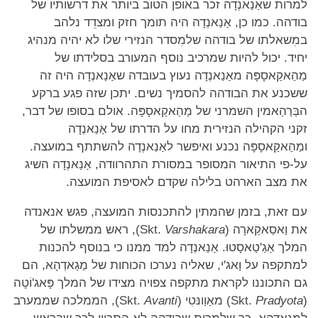
למרות שאַנַאנְדָה זכר באופן הטוב ביותר את דרשותיו של
בודהה. כמו כן, אַנַאנְדָה היה תומך חזק ומצדֵד נלהב
במִשאלתו של בודהה שלמִסדר הנזירי שלו לא יהיה מנהיג
יחיד. יכול להיות שמרכיב נוסף המעורב בסלידתו של
מַהַאקַאסָפָּה מאַנַאנְדָה נעוץ בעובדה שאַנַאנְדָה היה זה
ששכנע את הבודהה להסמיך נשים. יתכן שזה פגע ברקע
הבְּרַהַאמין השמרני של מַהַאקַאסָפָּה. אולם בסופו של דבר,
זקני הקהילה הנזירית מחו על הדרתו של אַנַאנְדָה
ומַהַאקַאסָפָּה נכנע ואיפשר לאַנַאנְדָה להשתתף במועצה.
על-פי התיאור המסופר במסורת התהרוודה, אַנַאנְדָה השיג
את מצב הארהט בלילה שקדם לאסיפת המועצה.
עם זאת, בזמן שהמתין להתכנסות המועצה, פגש אנאנדה
את וַאסַאקַארָה (Skt.
Varshakara
), ראש ממשלתו של
המלך אַגַ'טַאסָטוּ. אַנַאנְדָה למד ממנו כי בנוסף להכנות
למתקפה על וָאג'י, שאליה נערכו הכוחות של מַגַאדְהָא, הם
גם התכוננו לקראת מתקפה צפויה מצידו של המלך פָּאג'וֹטָה
(Skt.
Pradyota
) מאַוַונּטִי (Skt.
Avanti
), הממלכה שממערב