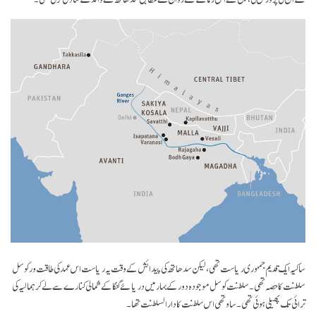
ساکیہ ایک قدیم جمہوری ریاست تھی، لیکن سدھاتھ کی پیدائش کے وقت یہ ریاست اس عہد کی طاقت ور کوسل
سلطنت کا حصہ تھی۔ سلطنت کوسل موجودہ دور کے بہار میں دریائے گنگا کے شمالی کنارے سے لے کر ہمالیہ کی
ترائی تک پھیلی ہوئی تھی۔ ساوتھی اس سلطنت کا دار السلطنت تھا۔