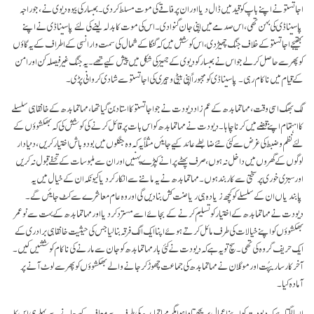
اجاتستو نے اپنے باپ کو قید میں ڈال دیا اور ان پر فاقے کی موت مسلط کر دی۔ بمبسار کی بیوہ دیوی نے، جو راجہ
پاسیناڈی کی بہن تھی، اس صدمے میں اپنی جان گنوا دی۔ اس کی موت کا بدلہ لینے کی لئے پاسیناڈی نے اپنے
بھتیجے اجاتستو کے خلاف جنگ چھیڑ دی، اس کوشش میں کہ گنگا کے شمال کی سمت وارانسی کے اطراف کے یہ گاؤں
کو پھر سے حاصل کرلے جو اس نے بمبسار کو دیوی کے جہیز کی شکل میں پیش کیے تھے۔ یہ جنگ غیر فیصلہ کن اور امن
کے قیام میں ناکام رہی۔ پاسیناڈی کو مجبوراً اپنی بیٹی وجیری کی اجاتستو سے شادی کروانی پڑی۔
لگ بھگ اسی وقت، مہاتما بدھ کےعم زاد دیودت نے جو اجاتستو کا استاد بن گیا تھا، مہاتما بدھ کے خانقاہی سلسلے
کا اہتمام اپنے قبضے میں کرنا چاہا۔ دیودت نے مہاتما بدھ کو اس بات پر قائل کرنے کی کوشش کی کہ بھکشوؤں کے
لئے نظم و ضبط کی غرض سے کئی نئے ضابطے عائد کیے جایئں مثلاً یہ کہ وہ جنگلوں میں بودوباش اختیار کریں، دنیا دار
لوگوں کے گھروں میں داخل نہ ہوں، صرف پھٹے پرانے کپڑے پہنیں اور ان سے ملبوسات کے تحفے قبول نہ کریں
اور سبزی خوری پر سختی سے کاربند ہوں۔ مہاتما بدھ نے یہ ماننے سے انکار کر دیا کیونکہ ان کے خیال میں یہ
پابندیاں ان کے سلسلے کو کچھ زیادہ ہی ریاضت کش بنا دیں گی اور وہ عام معاشرے سے کٹ جایئں گے۔
دیودت نے مہاتما بدھ کے اختیار کو تسلیم کرنے کے بجائے اسے مسترد کر دیا اور مہاتما بدھ کے بہت سے نو عمر
بھکشوؤں کو اپنے خیالات کی طرف مائل کرتے ہوئے اپنا ایک الگ فرقہ بنا لیا جس کی حیثیت خانقاہی برادری کے
ایک حریف گروہ کی تھی۔ سچ تو یہ ہے کہ دیودت نے کئی بار مہاتما بدھ کو جان سے مارنے کی ناکام کوششیں کیں۔
آخر کار ساریپُت اور موگلان نے مہاتما بدھ کی جماعت چھوڑ کر جانے والے بھکشوؤں کو پھر سے لوٹ آنے پر
آمادہ کیا۔
ایسا لگتا ہے کہ دیودت کو اپنے اعمال پر پچھتاوا ہوا مگر مہاتما بدھ کی طرف سے معاف کیے جانے سے پہلے ہی اس کا