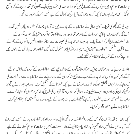
برسات کا موسم وہیں، ہرنوں کے کھلے باغ میں گزارا اور جلد ہی مقلدین کی ایک چھوٹی سی تعداد ان کے گرد جمع
ہوگئی۔ اس طرح زاہدوں کا ایک گروہ وجود میں آیا، دیکھ بھال کے لیے انہیں جس کی ضرورت تھی۔
ویسالی کے لچھوی شریف آدمی مہالی نے مہاتما بدھ کے بارے میں سنا تو راجہ بمبسار کو مشورہ دیا کہ انہیں مگدھ
آنے کی دعوت دیں، چنانچہ، برسات کے بعد مہاتما بدھ اور ان کا پھیلتا ہوا گروہ مشرق کی سمت مگدھ کے
دارالسلطنت راج گہہ کو لوٹ آیا۔ راجہ بمبسار مہاتما بدھ کی تعلیمات سے متاثر ہوا اور انہیں بانسوں کے چھوٹے
سے جنگل پر مشتمل، "ویلوون" نامی ایک سبزہ زار نذر کیا جو استعمال میں نہیں تھا اور جہاں بارش کے دنوں میں
وہ اپنے گروہ کے ٹھہرنے کا انتظام کر سکتے تھے۔
جلد ہی ساریپُت اور موگلان جو ایک ممتاز مقامی گورو کے خاص چیلے تھے، مہاتما بدھ کے گروہ میں شامل ہو گئے۔
آگے چل کر یہ دونوں مہاتما بدھ کے سب سے قریبی شاگرد بن گئے۔ ساریپُت نے مہاتما بدھ سے درخواست کی
کہ وہ اپنی روز افزوں پھیلتی ہوئی خانقاہی برادری کے لیے ایک عہد نامے کی تشکیل کریں اور راجہ بمبسار نے یہ تجویز
رکھی کہ ان کی برادری دوسرے فقیر پیشہ روحانی گروہوں مثلاً جینیوں کی طرح کچھ خاص رسموں کو اختیار کرے۔
راجہ نے خصوصی طور پر یہ مشورہ دیا کہ اپنی تعلیمات پر بات چیت کے لیے وہ سہ ماہی نشستوں کا اہتمام کیا کریں۔
مہاتما بدھ نے یہ مشورہ قبول کر لیا۔
ایک دن، اناتھ پنڈک جو کوسل کے دارالسلطنت ساوتھی کا ایک مالدار ساہوکار تھا، کاروبار کے سلسلے میں راج
گہہ آیا۔ اس نے انہیں ساوتتھی (بادشاہ پاسیناڈی کے دار السلطنت) میں برسات کا موسم گزارنے کے لیے
ایک جگہ کی پیش کش کی۔ اس کے کچھ ہی دنوں بعد مہاتما بدھ اور ان کے بھکشوؤں کا گروہ کوسل چلا گیا، مگر یہ واقعہ