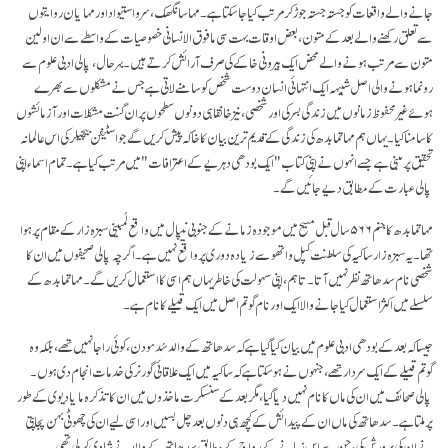
جانے والے واقعات کو جستہ جستہ جوڑ کر مرتب کیا جا سکتا ہے۔ مہاسانگھک، سرواستیواد اور مہایان روایتوں
سے تعلق رکھنے والے بعد کے متون، بعض اوقات بہت سی مافوق الانسانی خصوصیات کے واسطے سے ان اولین
متون سے مرتب ہونے والے محض ایک بیرونی خاکے کی صرف آرائش کرتے ہیں۔ بہر حال، پالی ادبی علوم سے
رونما ہونے والی اصل شبیہہ ایک انتہائی انسان دوست شخص کو سامنے لاتی ہے جس نے مشکلوں سے بھرے
ہوئے غیر محفوظ زمانوں میں زندگی بسر کی اور شخصی، نیز خانقاہی دونوں سطحوں پر ان گنت مشکلات اور آزمائشوں
کا سامنا کیا۔ یہاں ہم مہاتما بدھ کی زندگی کے قدیم ترین بیان کا خاکہ پیش کریں گے جواسٹیفن بیچیلر کی اس عالمانہ
تحقیق پر مبنی ہے جسے انہوں نے اپنی کتاب "ایک بودھی دہریے کے اعترافات" میں مرتب کیا ہے۔ تمام اسماء اپنی
پالی عبارت کے مطابق دیے جائیں گے۔
مہاتما بدھ کا جنم ۵۶۶ سال قبل مسیح میں موجودہ زمانے کے جنوبی نیپال میں واقع لُمبینی سبزہ زار کے مقام پر ہوا
تھا۔ یہ سبزہ زار ساکیہ کی سلطنت کپل واتھو سے زیادہ دوری پر واقع نہیں ہے۔ اگرچہ پالی صحیفوں میں ان کا
شخصی نام سدھاتھ نظر نہیں آتا۔ تاہم ، اپنی سہولت کی خاطر یہاں ہم اسی کا استعمال کریں گے۔ مہاتما بدھ کے
سلسلے میں اکثر استعمال کیا جانے والا ایک اور نام گوتم اصل میں ایک قبیلے کا نام ہے۔
جیسا کہ بعد کے بودھی ادبی علوم میں بیان کیا گیا ہے کہ سدھاتھ کے والد سُدهودن، کوئی راجا نہیں تھے، بلکہ وہ
گوتم قبیلے کے ایک سردار تھے، جنہوں نے ہوسکتا ہے کہ ساکیہ میں ایک علاقائی گورنر کی خدمات انجام دی ہوں۔
پالی صحائف میں ان کی ماں کا نام نہیں دیا گیا، مگر بعد کے سنسکرت ماخذوں میں ان کا تذکرہ مایا دیوی کے طور
پر ملتا ہے۔ سدھاتھ کی ماں ان کے پیدائش کے کچھ ہی دنوں بعد چل بسیں اور اسی لیے ان کی چھوٹی بہن پجاپتی
نے ان کی پرورش کی، جن سے اس زمانے کے رواج کے مطابق سدھاتھ کے والد نے شادی کرلی تھی۔