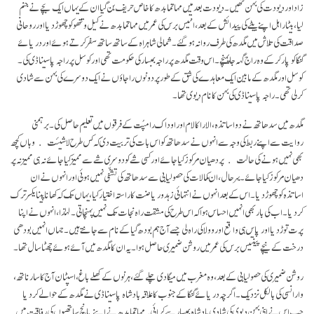
زاد اور دیودت کی بہن تھیں۔ دیودت بعد میں مہاتما بدھ کا خاص حریف بن گیا ان کے یہاں ایک بچے نے جنم
لیا، بیٹا راہل اپنے بیٹے کی پیدائش کے بعد، انتیس برس کی عمر میں مہاتما بدھ نے کیل وتتھو کو چھوڑ دیا اور روحانی
صداقت کی تلاش میں مگدھ کی طرف روانہ ہوگئے۔ شمالی شاہراہ کے ساتھ ساتھ سفر کرتے ہوئے اور دریائے
گنگا کو پار کرکے وہ راج گہہ جا پہنچے۔ اس وقت مگدھ پر راجہ بمبسار کی حکومت تھی اور کوسل پر راجہ پاسیناڈی کی۔
کوسل اور مگدھ کے مابین ایک معاہدے کی شق کے طور پر دونوں راجاؤں نے ایک دوسرے کی بہن سے شادی
کرلی تھی۔ راجہ پاسیناڈی کی بہن کا نام دیوی تھا۔
مگدھ میں سدھاتھ نے دو اساتذہ، الارا کالام اور اوداک رامپُت کے فرقوں میں تعلیم حاصل کی۔ برہمنی
روایت سے اپنے ربط کی وجہ سے انہوں نے سدھاتھ کو اس بات کی تربیت دی کہ کس طرح لاشیئت ﴿وہاں کچھ
بھی نہیں ہونے کی حالت﴾ پر دھیان مرکوز کیا جائے اور کسی شے کو دوسری شے سے ممیز کیا جائے نہ ہی ممیز نہ پر
دھیان مرکوز کیا جائے۔ بہر حال، ان کمالات کی حصولیابی سے سدھاتھ کی تشفّی نہیں ہوئی اور انہوں نے ان
اساتذہ کو چھوڑ دیا۔ اس کے بعد انہوں نے انتہائی زہد و ریاضت کا راستہ اختیار کیا، یہاں تک کہ کھانا پینا یکسر ترک
کر دیا۔ اب کی بار بھی انہیں احساس ہوا کہ اس طرح کی مشقت راہ نجات تک نہیں پہنچاتی۔ لہٰذا ، انہوں نے اپنا
پرت توڑ دیا اور پاس ہی واقع اوروولا کی راہ لی جسے آج ہم بودھ گیا کے نام سے جانتے ہیں۔ جہاں انہیں بودھی
درخت کے نیچے پینتیس برس کی عمرمیں روشن ضمیری حاصل ہوا۔ یہ ان کا مگدھ میں آئے ہوئے چھٹا سال تھا۔
روشن ضمیری کی حصولیابی کے بعد، وہ مغرب میں میگادی چلے گئے، ہرنوں کے کھلے باغ، اسپٹان آج کا سارناتھ،
وارانسی کی بالکل نزدیک۔ اگرچہ دریائے گنگا کے جنوب کا علاقہ بادشاہ پاسیناڈی نے مگدھ کے حوالے کردیا
جب اس نے اپنی بہن دیوی کی شادی بادشاہ بمبسار سے کرائی۔ مہاتما بدھ نے اپنے پانچ ساتھیوں کی رفاقت میں