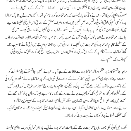
دارالسلطنت ویسالی میں ان کی راہ دیکھ رہے تھے۔ وہاں بہر حال مہاتما بدھ کا ایک سابق خدمت گار سوناکت جو
ویسالی کا ایک امیر تھا اور پہلے ہی اپنا بھکشوؤں والا رسمی لباس ﴿بھوشا﴾ ترک کرکے بودھی فرقے سے
علیحدگی اختیار کرچکا تھا، اس نے وجّی کی پارلیمنٹ میں مہاتما بدھ کو بدنام کیا تھا۔ انہیں اس نے یہ بتایا کہ مہاتما
بدھ کو کسی قسم کی فوق انسانی طاقتیں حاصل نہیں ہیں۔ اور وہ صرف منطق کے مطابق اس طرح کی تعلیمات دیتے
ہیں کہ خواہشات پر قابو کیونکر پایا جائے لیکن یہ نہیں سکھاتے کہ ماورائی کیفیتوں تک رسائی کیسے حاصل کی
جائے۔ مہاتما بدھ نے ان باتوں کو اپنی ستائش کے طور پر دیکھا۔ تاہم یہ الزام تراشی اور شاید اسی وقت راہباؤں
کے سلسلے کا قیام مہاتما بدھ کی حمایت میں تخفیف کا اور وجّی میں ان کا مقام و مرتبے میں فرق آنے کا سبب بنا۔
نتیجتاً مہاتما بدھ نے گنگا کو پار کر کے راج گہہ کی راہ پکڑی جہاں وہ قریب ہی واقع گجھا کوٹ یعنی گدھ کی چوٹی کی
گپھاؤں میں مقیم رہے۔
راجہ اجاتستو کا وزیراعظم وساکر مہاتما بدھ سے ملاقات کے لیے آیا۔ اس نے انہیں اجاتستو کے اپنی سلطنت کو
وسعت دینے اور جلد ہی جمہوریہٴ وجّی پر حملہ کرنے کے ارادے کی خبر دی۔ اگرچہ مہاتما بدھ نے مشورہ دیا کہ وجّی
کے باشندوں پر طاقت کے ذریعے فتح نہیں پائی جاسکے گی، تاہم وہ اپنے روایتی معزز طور طریقوں کو برقرار رکھیں
گے۔ لیکن پھر بھی وہ متوقع جنگ کو چھیڑے جانے سے روکنے میں ناکام رہے جیسا کہ ساکیہ پر کوسل حملے کے
سلسلے میں پہلے بھی واقع ہوچکا تھا۔ مزید نقصان یہ ہوا کہ تقریباً اسی وقت مہاتما بدھ کے عزیز ترین شاگرد
ساریپُت اور موگلان ، دونوں کا انتقال ہوگیا۔ سن رسیدہ ساریپُت تو بیماری کی بھینٹ چڑھے اور موگلان کو ایک
الگ تھلگ ٹھکانے پر ڈاکوؤں نے پیٹ پیٹ کر مار ڈالا۔
مگدھ میں کوئی بھی ہمدردی یا حمایت نہ ملنے کے باعث مہاتما بدھ نے ایک بار پھر شمال کی طرف واپسی کا فیصلہ