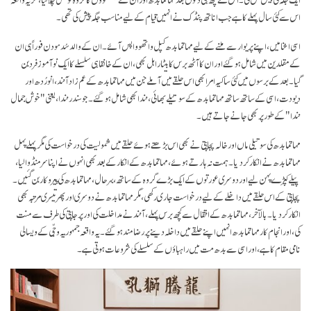
اس سے کئی سال پہلے کا ہے جب اناتھ پنڈک نے انہیں قیام کے لیے مناسب جگہ پیش کی تھی۔
اسی اثنا میں، اپنے پریوار سے ملنے کے لیے مہاتما بدھ کپل واتھو واپس آئے۔ ان کے والد سُدهودن فوراً ہی ان
کے مقلدین میں شامل ہو گئے اور ان کا آٹھ برس کا بیٹا راہل بھی، ان کے خانقاہی سلسلے کا ایک نو آموز فرد بن
گیا۔ بعد کے برسوں میں کئی ساکیہ امرا بھی اس حلقے میں آملے جن میں مہاتما بدھ کے عم زاد آنند ، انورُدھ اور
دیودت، اسی کے ساتھ ساتھ مہاتما بدھ کے سوتیلے بھائی، نندا بھی شامل ہوگئے۔ جو سندر نندا، یعنی "خوش جمال
نندا" کے طور پر بھی جانے جاتے ہیں۔
مہاتما بدھ کی سوتیلی ماں اور خالہ پجاپتی نے بھی اس بڑھتے ہوئے حلقے میں شمولیت کی درخواست کی مگر پہلے پہل
مہاتما بدھ نے انکار کر دیا۔ ہمت نہ ہارتے ہوئے، مہاتما بدھ کے انکار کے بعد بھی انہوں نے اپنا سرمنڈوا لیا،
پیلے کپڑے پہن لیے اور دوسری عورتوں کے ایک بڑے گروہ کے ساتھ، بہر حال، مہاتما بدھ کی پیروکار بن گئیں۔
پجاپتی کے اس حلقے میں داخلے کے لیے درخواست جاری رکھی، مگر مہاتما بدھ نے دوسری اور پھر تیسری مرتبہ بھی
انکار کر دیا۔ بالآخر، مہاتما بدھ کے انتقال سے کچھ برس پہلے، آنند نے مداخلت کی اور پرجاپتی کی طرف سے منت
کی، اور انجام کار مہاتما بدھ انہیں اپنے حلقے میں داخلہ دینے پر رضامند ہوگئے۔ یہ واقعہ جمہوریہٴ وجّی کے ویسالی
نامی مقام کا ہے، اور اسی سے بدھ مت میں راہباؤں کے سلسلے کی شروعات ہوتی ہے۔