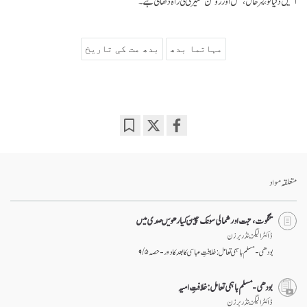
انہیں دنیا کو، بہرحال، مُکش اور روشن ضمیری کی راہ دکھانی ہے۔
مہاتما بدھ
بدھ مت کی تاریخ
Bookmark
Share
on
facebook
متعلقہ مواد
تنگوت، تبت اور شمالی سونگ چین گیارھویں صدی میں
ڈاکٹر الیگزینڈر برزن
بودھی-مسلم باہمی تعامل: خلافتِ عباسی کا بعد کا دور - حصہ ۵ / ۹
بودھی-مسلم باہمی تعامل: خلافتِ امیہ
ڈاکٹر الیگزینڈر برزن