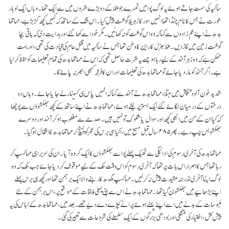
ساکیہ کی سمت جاتے ہوئے یہ لوگ پوا میں ٹھہرے جو مللا کے دو بڑے شہروں میں سے ایک تھا۔ وہاں ایک لوہار
عورت نے جس کا نام چنڈا تھا انہیں سور کا زہریلا گوشت پیش کیا۔ اس شک کے ساتھ کہ کہیں کچھ گڑبڑ ہے، مہاتما
بدھ نے اپنے عم زادوں سے کہا کہ وہ اس گوشت کو نہ کھائیں۔ مگر خود اسے کھا گئے اور ہدایت دی کہ باقی بچا
گوشت زمین میں گاڑ دیں۔ مللا جنرل کاراین کا وطن تھا جس نے ساکیہ میں قتل عام کی قیادت کی تھی، اوربہت
ممکن ہے کہ وہ زہر آنند کے لیے رہا ہو جسے یہ شہرت حاصل تھی کہ اس نے مہاتما بدھ کی تمام تعلیمات کو حفظ کرلیا
ہے۔ اگرآنند کو مار دیا جائے تو مہاتما بدھ کی تعلیمات اور ان کا فرقہ کبھی ابھر نہ پائے گا۔
شدید خون آلود پیچش میں مبتلا، مہاتما بدھ نے آنند سے کہا کہ انہیں پاس ہی کسینار لے جایا جائے۔ وہاں دو
درختوں کے درمیان لگائے گئے ایک بستر پر لیٹے ہوئے، مہاتما بدھ نے اپنے ساتھ کے کچھ بھکشوؤں سے پوچھا
کہ کیا ان کے من میں ابھی کچھ اور سوال یا شکوک تو نہیں ہیں۔ صدمے سے مغلوب ہوکر آنند اور دوسرے
بھکشو بس چپ رہے۔ پھر ۴۸۵ سال قبل مسیح میں، اکیاسی برس کی عمر کو پہنچ کر مہاتما بدھ کا انتقال ہوگیا۔
مہاتما بدھ کی آخری رسوم کی ادائیگی سے ٹھیک پہلے پوا سے بھکشوؤں کا ایک گروہ آیا۔ ان کی سر براہی مہاکسپ کر
رہا تھا جس کا اصرار اس بات پر تھا کہ آخری رسوم کو اس وقت تک کے لیے موقوف کر دیا جائے جب تک کہ وہ
لوگ اپنا آخری نذرانہٴ عقیدت پیش نہ کرلیں۔ مہاکسپ مگدھ کا رہنے والا ایک برہمن تھا اور کچھ ہی برس پہلے
اپنے بڑھاپے میں بھکشو بن گیا تھا۔ مہاتما بدھ نے اس سے اپنی پہلی ملاقات کے موقع پر، اس برہمن کے نئے
ملبوسات کے بدلے میں اسے اپنے پہنے ہوئے پرانے کپڑے دے دیے تھے۔ بعد میں، مہاتما بدھ کے لباس کی یہ
پیش کش، اختیار کی منتقلی اور بودھی بزرگوں کے ایک سلسلے کی شروعات سے تعبیر کی گئی۔