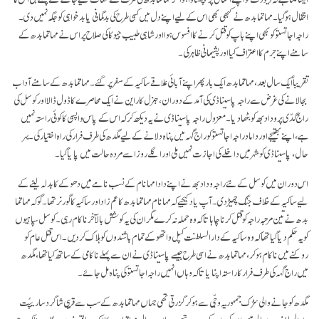
انتقال ہوگیا۔ مہاتما بدھ نے کبھی بھی اس کے لیے اپنے دل میں کسی طرح کی بدگمانی یا بدخواہی کو جگہ نہیں دی۔
راجہ اجاتستو کو بھی اپنے باپ کو قتل کرنے کا افسوس ہوا اور شاہی طبیب جیوکا کی صلاح پر اس نے مہاتما بدھ کے
سامنے اپنے جرم کا اعتراف کیا اور پشیمانی ظاہر کی۔
تقریباً ایک سال بعد، مہاتما بدھ ایک بار پھر اپنے آبائی علاقے ساکیہ کے سفر پر گئے۔ مہاتما بدھ کے سامنے آداب
بجا لانے کی غرض سے راجہ پاسیناڈی کی آمد کے دوران، جنرل کاراین نے ایک محاصرے کا ڈول ڈالا اور کوسل کی
راج گدّی پر ودادبھ کو بٹھا دیا۔ معزول راجہ پاسیناڈی نے یہ دیکھ کر کہ اس کے پاس واپسی کا کوئی راستہ نہیں
ہے، اپنے بھتیجے اور داماد راجہ اجاتستو کو راج گہہ میں پناہ دلانے کے لیے مگدھ کی طرف فرار کی راہ اختیار کی۔ بہر
حال، پاسیناڈی کو شہر میں داخلے کی اجازت نہیں ملی اور اگلے روز اسے مردہ حالت میں پایا گیا۔
اس دوران میں کوسل کے نئے راجہ ودادبھ نے اپنے دادا مہانام کے نسب نامے میں دھوکے کا بدلہ لینے کے
لیے ساکیہ کے خلاف جنگ چھیڑ دی۔ آپ یاد کیجیے کہ مہانام مہاتما بدھ کا عم زاد اور ساکیہ کا گورنر تھا۔ گو کہ مہاتما
بدھ نے تین مرتبہ راجہ کو قتل کرنا چاہا تا کہ وہ حملہ نہ کرے مگر ان کی یہ کوشش بالآخر ناکام رہی۔ کوسل سپاہیوں
کو یہ حکم دیا گیا تھا کہ وہ ساکیہ کے دارالسلطنت کپل واتھوکے تمام باشندوں کو ہلاک کر دیں۔ اس قتل عام کو
روکنے میں ناکام ہو کر، مہاتما بدھ نے اسی طرح جیسے پاسیناڈی نے ان سے پہلے ناکامی کے ساتھ کیا تھا، مگدھ
میں راج گہہ کی طرف فرار کا راستہ اپنایا تا کہ وہاں انہیں راجہ اجاتستو کی پناہ مل جائے۔
مگدھ کو جانے والی سڑک جمہوریہٴ وجّی سے ہو کر گزرتی تھی جہاں مہاتما بدھ کے سب سے قریبی شاگرد ساریپُت