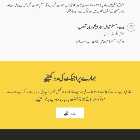
مشرق وسطیٰ میں بنو اُمیِہ (۶۶۱-۷۵۰ صدی عیسوی) پہلی عرب سلطنت تھی۔ یہ پہلی مسلم سلطنت تھی جس نے ایشیا وسط اور
ہند بر صغیر کے مغربی خطوں میں بدھ لوگوں سے رابطہ قائم کیا۔
بودھ -مسلم تعامل: تاریخ نویسانہ تعصب
ڈاکٹر الیگزینڈر برزن
بودھی-مسلم باہمی تعامل: خلافتِ امیہ - حصہ ۱ / ۷
ہمارے پراجیکٹ کی مدد کیجئیے
ہماری ویب سائٹ کو چلانے اور بڑھانے کی صلاحیت کا دارومدار مکمل طور پر آپ کی امداد پر ہے۔ اگر آپ ہمارے
مواد کو مفید پاتے ہیں تو یکمشت یا ماہانہ چندہ دینے پر غور کیجئیے۔
چندہ دیجئیے