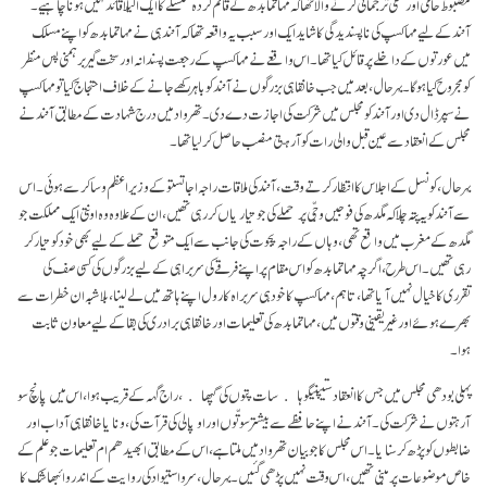
مضبوط حامی اور کھلی ترجمانی کرنے والا تھا کہ مہاتما بدھ کے قائم کردہ سلسلے کا ایک اکیلا قائد نہیں ہونا چاہیے۔
آنند کے لیے مہاکسپ کی ناپسندیدگی کا شاید ایک اور سبب یہ واقعہ تھا کہ آنند ہی نے مہاتما بدھ کو اپنے مسلک
میں عورتوں کے داخلے پر قائل کیا تھا۔ اس واقعے نے مہاکسپ کے رجعت پسندانہ اور سخت گیر برہمنی پس منظر
کو مجروح کیا ہوگا۔ بہر حال، بعد میں جب خانقاہی بزرگوں نے آنند کو باہر رکھے جانے کے خلاف احتجاج کیا تو مہاکسپ
نے سپر ڈال دی اور آنند کو مجلس میں شرکت کی اجازت دے دی۔ تھرواد میں درج شہادت کے مطابق آنند نے
مجلس کے انعقاد سے عین قبل والی رات کو آرہتی منصب حاصل کرلیا تھا۔
بہرحال، کونسل کے اجلاس کا انتظار کرتے وقت، آنند کی ملاقات راجہ اجاتستو کے وزیر اعظم وساکر سے ہوئی۔ اس
سے آنند کو یہ پتہ چلا کہ مگدھ کی فوجیں وجّی پر حملے کی جو تیاریاں کر رہی تھیں، ان کے علاوہ وہ اونتی ایک مملکت جو
مگدھ کے مغرب میں واقع تھی، وہاں کے راجہ پجوت کی جانب سے ایک متوقع حملے کے لیے بھی خود کو تیار کر
رہی تھیں۔ اس طرح، اگرچہ مہاتما بدھ کو اس مقام پر اپنے فرقے کی سربراہی کے لیے بزرگوں کی کسی صف کی
تقرری کا خیال نہیں آیا تھا، تاہم، مہاکسپ کا خود ہی سربراہ کا رول اپنے ہاتھ میں لے لینا، بلاشبہ ان خطرات سے
بھرے ہوئے اور غیر یقینی وقتوں میں، مہاتما بدھ کی تعلیمات اور خانقاہی برادری کی بقا کے لیے معاون ثابت
ہوا۔
پہلی بودھی مجلس میں جس کا انعقاد ستیپنیگوہا ﴿سات پتوں کی گپھا﴾، راج گہہ کے قریب ہوا، اس میں پانچ سو
آرہتوں نے شرکت کی۔ آنند نے اپنے حافظے سے بیشتر سوتّوں اور اوپالی کی قرآت کی، ونایا خانقاہی آداب اور
ضابطوں کو پڑھ کر سنایا۔ اس مجلس کا جو بیان تھرواد میں ملتا ہے، اس کےمطابق ابھیدھم ام تعلیمات جو علم کے
خاص موضوعات پر مبنی تھیں، اس وقت نہیں پڑھی گئیں۔ بہر حال، سرواستیواد کی روایت کے اندر وائبھاشک کا