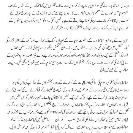
بہرحال، مہاتما بدھ نے کئی موقعوں پر، اپنے شاگردوں سے صاف لفظوں میں کہا تھا کہ ان کے انتقال کے بعد،
”دھرم” ہی خود ان کے معلم کا فریضہ انجام دے گا۔ وہ چاہتے تھے کہ ان کا فرقہ وجّی کے پارلیمانی طریق کے
نمونے پر اپنا کام کرتا رہے۔ ان کی منشا اپنے فرقے کے لیے یہ نہیں تھی کہ وہ کوسل اور مگدھ کی ریاستوں کے
نمونے پر اپنے آپ کو ڈھالے اور کسی ایک بھکشو کو اپنا سردار مقرر کرلے۔
اس سب کے باوجود، مہاتما بدھ کے رخصت ہوجانے کے بعد ایسا لگتا ہے کہ مہاکسپ اور آنند کے مابین اقتدار کی
ایک کشمکش شروع ہوگئی تھی، دوسرے لفظوں میں، ایک ایسی کشمکش جو گورو سے چیلے کی طرف مطلق العنان
اقتدار کی منتقلی کے ایک روایتی ہندوستانی نظام اور چھوٹی برادریوں کی طرح رہنے والے نیز معینہ رسوم و ضوابط کے
مطابق زندگی گزارنے والے دریوزہ گر بھکشوؤں کے مساوات پر مبنی نظام کے مابین شروع ہوگئی تھی۔ جیت
مہاکسپ کے حصے میں آئی۔
مہاتما بدھ کی آخری رسوم کی ادائیگی اور باقیات کے بٹوارے کے بعد، بھکشوؤں نے مہاکسپ کی اس تجویز پر
رضامندی ظاہر کی کہ اگلی برسات کے موسم میں مہاتما بدھ کی دی ہوئی تعلیمات کو یکجا کرنے، ان کی تصدیق کرنے
اور ان کی ضابطہ بندی کرنے کے لیے راج گہہ میں ایک مجلس کا انعقاد کیا جائے۔ جن بزرگوں کو اس مجلس میں
شریک ہونا تھا ان کا انتخاب مہاکسپ کو کرنا تھا، اس نے صرف آرہتی بھکشوؤں کا انتخاب کیا، یعنی کہ وہ لوگ جو
مُکش کے حصول کی منزل تک رسائی پا چکے تھے، اور ان کی کل تعداد ۴۹۹ تھی۔ پہلے پہل مہاکسپ نے آنند کو اس
بنیاد پر شامل نہیں کیا تھا کہ اس نے ابھی آرہتی منصب ﴿نروان﴾ حاصل نہیں کیا تھا۔ ہرچند کہ آنند کو
مہاتما بدھ کے مواعظ سب سے زیادہ حفظ تھے، اسے الگ کر دیا گیا تھا۔ آنند مہاتما بدھ کی اس خواہش کا ایک