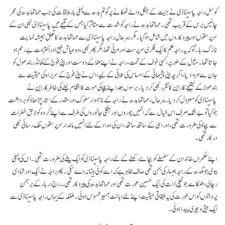
کوسل راجہ پاسیناڈی نے جیت کے جنگل والے ٹھکانے پر گوتم بدھ سے پہلی بار ملاقات کی جب مہاتما بدھ کی عمر
چالیس برس کے قریب تھی۔ مہاتما بدھ نے راجہ کو شدت سے متاثر کیا جس کے نتیجے میں پاسیناڈی بھی ان کے
سرپرستوں اور پیروکاروں میں شامل ہوگیا۔ مگر، بہر حال راجہ پاسیناڈی سے مہاتما بدھ کا تعلق ہمیشہ نہایت
نازک رہا۔ گو کہ یہ راجہ علم کا ایک فکری سرپرست اور مربّی تھا، مگر پھر بھی، وہ عیاش طبع اور اکثر بہت بے رحم ہو
جاتا تھا۔ مثال کے طور پر، کسی خوف کے تحت، راجہ نے اپنے مللا کے دوست اور اپنی فوج کے کمانڈر بندھول کو
جان سے مروادیا، اگرچہ اپنی پشیمانی کے احساس کی تلافی کے لیے، اس نے اپنی فوج کے سر براہ کی حیثیت سے
بندھولا کے بھتیجے کاراین کا تقرر بھی کر دیا۔ برسوں بعد اپنے چچا کی موت کا انتقام لینے کی خاطر کاراین نے
پاسیناڈی کو معزول کر دیا۔ بہر حال، مہاتما بدھ نے راجہ کے ناہموار سلوک اور مقدر کے اتار چڑھاؤ کو برداشت
جو کیا تو بے شک صرف اس خیال سے کہ انہیں چوروں اور جنگلی جانوروں کی طرف سے اپنے گروہ کو لا حق خطرات
سے بچاؤ کی ضرورت تھی، اور اسی کے ساتھ ساتھ، ان کی امداد کے لئے انہیں مالدار سرپرستوں تک رسائی بھی
درکار تھی۔
اپنے حکمراں خاندان کے سلسلے کو بچائے رکھنے کے لئے راجہ پاسیناڈی کو ایک بیٹے کی ضرورت تھی۔ اس کی پہلی
بیوی جو مگدھ کے راجہ بمبسار کی بہن تھی صاف ظاہر ہے کہ اسے کوئی بیٹا نہ دے سکی۔ پھر راجہ نے ایک اور شادی
رچا لی، مللکا سے جو نچلی ذات کی ایک حسین عورت تھی اور مہاتما بدھ کی پیروکار تھی۔ راج دربار کے برہمن
پروہتوں کو اس عورت کی یہ طبقاتی حیثیت اپنے لئے اہانت آمیز محسوس ہوئی۔ مللکہ کے یہاں راجہ پاسیناڈی سے
ایک بیٹی وجیری پیدا ہوئی۔