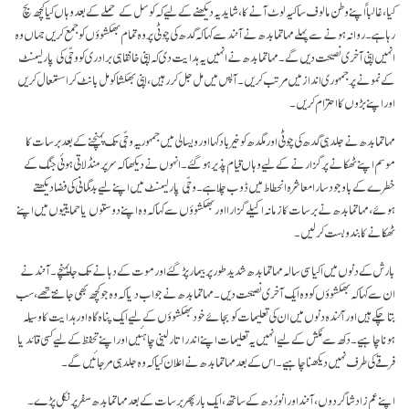
کیا، غالباً اپنے وطن مالوف ساکیہ لوٹ آنے کا ، شاید یہ دیکھنے کے لیے کہ کوسل کے حملے کے بعد وہاں کیا کچھ بچ
رہا ہے۔ روانہ ہونے سے پہلے مہاتما بدھ نے آنند سے کہا کہ گدھ کی چوٹی پر وہ تمام بھکشوؤں کو جمع کریں جہاں وہ
انہیں اپنی آخری نصیحت دیں گے۔ مہاتما بدھ نے انہیں یہ ہدایت دی کہ اپنی خانقاہی برادری کو وجّی کی پارلیمنٹ
کے نمونے پر جمہوری انداز میں مرتب کریں۔ آپس میں مل جل کر رہیں، اپنی بھکشا کو مل بانٹ کر استمعال کریں
اور اپنے بڑوں کا احترام کریں۔
مہاتما بدھ نے جلد ہی گدھ کی چوٹی اور مگدھ کو خیر باد کہا اور ویسالی میں جمہوریہٴ وجّی تک پہنچنے کے بعد برسات کا
موسم اپنے ٹھکانے پر گزارنے کے لیے وہاں قیام پذیر ہوگئے۔ انہوں نے دیکھا کہ سر پر منڈلاتی ہوئی جنگ کے
خطرے کے باوجود سارا معاشرہ انحطاط میں ڈوب چلا ہے۔ وجّی پارلیمنٹ میں اپنے لیے بدگمانی کی فضا دیکھتے
ہوئے، مہاتما بدھ نے برسات کا زمانہ اکیلے گزارا اور بھکشوؤں سے کہا کہ وہ اپنے دوستوں یا حمایتیوں میں اپنے
ٹھکانے کا بندوبست کرلیں۔
بارش کے دنوں میں اکیاسی سالہ مہاتما بدھ شدید طور پر بیمار پڑ گئے اور موت کے دہانے تک جا پہنچے۔ آنند نے
ان سے کہا کہ بھکشوؤں کو وہ ایک آخری نصیحت دیں۔ مہاتما بدھ نے جواب دیا کہ وہ جو کچھ بھی جانتے تھے، سب
بتا چکے ہیں اور آئندہ دنوں میں ان کی تعلیمات کو بجائے خود بھکشوؤں کے لیے ایک پناہ گاہ اور ہدایت کا وسیلہ
ہونا چا ہیے۔ دکھ سے مُکش کے لیے انہیں یہ تعلیمات اپنے اندر اتار لینی چاہئیں اور اپنے تحفظ کے لیے کسی قائد یا
فرقے کی طرف نہیں دیکھنا چاہیے۔ اس کے بعد مہاتما بدھ نے اعلان کیا کہ وہ جلد ہی مرجائیں گے۔
اپنے عم زاد شاگردوں، آنند اور انورُدھ کے ساتھ، ایک بار پھر برسات کے بعد مہاتما بدھ سفر پر نکل پڑے۔