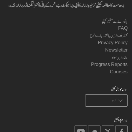
بدھ مت کا مطالعہ کیجئیے’ ذخیرہ برزن کا ایک پراجیکٹ ہے جس کے بانی ڈاکٹر الیگزینڈر برزن ہیں۔
اپنی راۓ سے مطلع کیجئیے
FAQ
نقشہ قطعۂ زمین یا نقشہ جاۓ وقوع
Privacy Policy
Newsletter
تازہ ترین مواد
Progress Reports
Courses
زبان تبدیل کیجئیے
ہمارا پیچھا کیجئیے
on
on
on
on