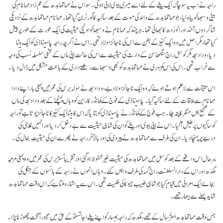
راجہ نے اب یہ سوچا کہ ایک بیٹے کے لئے اسے تیسری بیوی لانی ہوگی۔ سو اس نے مہاتما بدھ کے عم زاد مہانام کی
بیٹی وسبھا کو بیاہ لیا، جو مہاتما بدھ کے والد کی موت کے بعد ساکیہ کا گورنر بن گیا تھا۔ مہانام مہاتما بدھ کے نزدیکی
شاگردوں آنند اور انورُدھ کا بھائی تھا۔ ہر چند کہ مہانام نے وسبھا کو اونچی حیثیت کی ایک عورت کے طور پر پیش
کیا تھا، مگر اصل میں وہ ایک کنیز کے بطن سے اس کی ناجائز اولاد تھی۔ اس نے اگرچہ راجہ پاسیناڈی کو ایک بیٹا
دیا، ودادبھ مگر کوسل راج سنگھاسن کے وارث کی حیثیت سے اس کی حالت اپنی ماں کے مخفی سلسلہٴ نسب کی وجہ
سے خراب تھی۔ اس کی اس کمزوری نے مہاتما بدھ کو بھی وسبھا سے رشتے داری کے باعث مشکل میں ڈال دیا۔
اس حقیقت سے لاعلم ہوتے ہوئے کہ وہ ایک ناجائز اولاد ہے، ودادبھ نے سولہ برس کی عمر میں پہلی بار اپنے دادا
مہانام سے ملاقات کے لئے ساکیہ گیا۔ پاسیناڈی کے فوج کے کمانڈر کاراین کو وہاں پہنچنے کے بعد ودادبھ کی ماں
کے صحیح پس منظر کا پتہ چلا۔ جب فوج کے کمانڈر نے پاسیناڈی کو بتایا کہ اس کا بیٹا ایک کنیز کا ناجائز پوتا ہے تو راجہ
کو ساکیوں پر طیش آگیا۔ اس نے اپنی بیوی اور بیٹے کو ان کی شاہی حیثیت سے بے دخل کر دیا اور انہیں غلامی کی
درجے پر پہنچا دیا۔ ان کی طرف سے مہاتما بدھ نے پیروی کی اور بالآخر راجہ نے پھر سے ان کی حیثیت بحال کی۔
بہر حال اس واقعے کے بعد کوسل میں مہاتما بدھ کی حیثیت غیر محفوظ ہوگئی اور تقریباً ستر برس کی عمر میں وہ پہلی مرتبہ
مگدھ اور اس کے دارالسلطنت راج گہہ کی طرف واپس گئے۔ وہاں انہوں نے راجہ کے بانسوں کے جنگل کی
بجائے ایک امرائی میں قیام کیا جو شاہی طبیب جیوکا کی ملکیت تھی۔ اس سے یہ اشارہ ملتا ہے کہ اس وقت مہاتما بدھ
شاید پہلے سے بیمار تھے۔
جس وقت مہاتما بدھ بہتّر سال کے تھے، مگدھ کہ راجہ بمبسار کو اپنے بیٹے اجاتستو کے حق میں مجبوراً تخت چھوڑنا پڑا۔