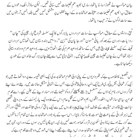
بیان مہاکسپ نے تھوڑا سا سنایا تھا، ساری ابھیدھم تعلیمات نہیں سنائی تھیں۔ لیکن ساؤتراتک دعووں کے
مطابق، یہ ابھیدھم تعلیمات درحقیقت مہاتما بدھ کے اپنے لفظوں پر مشتمل نہیں تھیں بلکہ انہیں آرہتوں میں
سے سات لوگوں نے ترتیب دیا تھا۔
تبتی روایتوں کے مطابق، مہاکسپ نے سات سرداروں یا بزرگوں کا ایک سلسلہ شروع کیا۔ چین کی "چان"
روایات، اور ان کے بعد کوریائی "سون" اور جاپان کی "زین" روایتیں ہندوستان میں اٹھائیس سرداران
قبیلہ کے ایک سلسلے کا پتہ دیتی ہیں جس کے ساتھ بودھیدھرم کی جگہ اٹھائیسویں ہے۔ بودھیدھرم وہ ہندوستانی
استاد تھا جس نے چان تعلیمات چین تک پہنچائیں۔ جنوبی ایشیا میں اسے پہلے چان بزرگ خاندان کے طور پر
دیکھا جاتا ہے۔
اس تفصیل کا خلاصہ یہ ہے کہ تھروادیوں کے پالی ادبی علوم مہاتما بدھ کی ایک ایسی شبیہہ سے پردہ اٹھاتے ہیں جو
ایک کرشمائی، تقریباً پوری طرح ایک المیہ روحانی پیشوا کی ہے، جس نے انتہائی مشکل حالات میں رہتے ہوئے اپنے
شاگردوں اور نام لیواؤں کے مسلسل بڑھتے پھیلتے گروہ کو سنبھالنے اور سہارا دینے کے جتن کیے۔ اسے قدم
قدم پر سیاسی سازشوں، متعدد جنگوں، ہم وطنوں کے قتل عام، اس کے علاوہ ایک پارلیمنٹ کے روبرو اپنی شخصی
اہانت، اپنی قائدانہ حیثیت کے خلاف خود اپنے ہی پیروکاروں میں سے ایک باغی گروہ کی مخالفت اور چیلنج، اور آخر
میں زہر خورانی کے باعث اپنی موت کا سامنا کرنا پڑا۔ اس سب کے باوجود، مہاتما بدھ نے ان تمام آزمائشوں
سے گزرتے ہوئے اپنا ذہنی سکون برقرار رکھا اور ہمت نہیں ہاری۔ ان چھیالیس برسوں کے دوران، جن میں
روشن ضمیری کی حصولیابی کے بعد، مہاتما بدھ درس دیتے رہے تھے، اپنے اس عہد میں وہ ثابت قدم رہے کہ