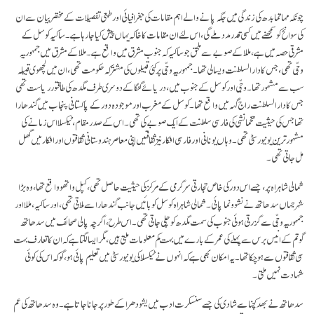
چونکہ مہاتما بدھ کی زندگی میں جگہ پانے والے اہم مقامات کی جغرافیائی اور طبعی تفصیلات کے مختصر بیان سے ان
کی سوانح کو سمجھنے میں کسی قدر مدد ملے گی، اس لئے ان مقامات کا خاکہ یہاں پیش کیا جا رہا ہے۔ ساکیہ کوسل کے
مشرقی حصہ میں ہے، مللا کے صوبے سے ملحق جو ساکیہ کہ جنوب مشرق میں واقع ہے۔ مللا کے مشرق میں جمہوریہٴ
وجّی تھی، جس کا دارالسلطنت ویسالی تھا۔ جمہوریہٴ وجّی پر کئی قبیلوں کی مشترکہ حکومت تھی، ان میں لچھوی قبیلہ
سب سے مشہور تھا۔ وجّی اور کوسل کے جنوب میں، دریائے گنگا کے دوسری طرف مگدھ کی طاقتور ریاست تھی
جس کا دارالسلطنت راج گہہ میں واقع تھا۔ کوسل کے مغرب اور موجودہ دور کے پاکستانی پنجاب میں گندھارا
تھا جس کی حیثیت ھخمانشی کی فارسی سلطنت کے ایک صوبے کی تھی۔ اس کے صدر مقام، ٹیکسلا اس زمانے کی
مشہور ترین یونیورسٹی تھی۔ وہاں یونانی اور فارسی افکار نیز ثقافتیں اپنی معاصر ہندوستانی ثقافتوں اور افکار میں گھل
مل جاتی تھی۔
شمالی شاہراہ پر، جسے اس دور کی خاص تجارتی سرگرمی کے مرکز کی حیثیت حاصل تھی، کپل واتھو واقع تھا، وہ بڑا
شہر جہاں سدھاتھ نے نشوونما پائی۔ شمالی شاہراہ کوسل کو بائیں جانب گندھارا سے ملاتی تھی، اور ساکیہ، مللا اور
جمہوریہٴ وجّی سے گزرتی ہوئی جنوب کی سمت مگدھ کو چلی جاتی تھی۔ اس طرح، اگرچہ پالی صحائف میں سدھاتھ
گوتم کے انیس برس سے پہلے کی عمر کے بارے میں بہت کم معلومات ملتی ہیں، مگر ایسا لگتا ہے کہ ان کا تعارف بہت
سی ثقافتوں سے ہوچکا تھا۔ یہ امکان بھی ہے کہ انہوں نے ٹیکسلا کی یونیورسٹی میں تعلیم پائی ہو، گو کہ اس کی کوئی
شہادت نہیں ملتی۔
سدھاتھ نے بھد کچنا سے شادی کی جسے سنسکرت ادب میں یشودھرا کے طور پر جانا جاتا ہے۔ وہ سدھاتھ کی عم