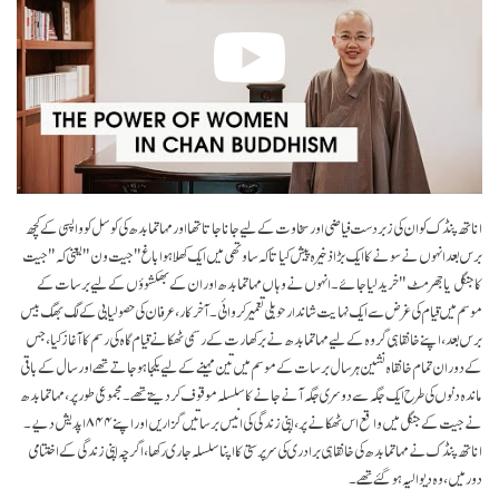
اناتھ پنڈک کو ان کی زبردست فیاضی اور سخاوت کے لیے جاناجاتا تھا اور مہاتما بدھ کی کوسل کو واپسی کے کچھ
برس بعد انہوں نے سونے کا ایک بڑا ذخیرہ پیش کیا تاکہ ساوتھی میں ایک کھلا ہوا باغ "جیت ون" یعنی کہ "جیت
کا جنگل یا جھرمٹ" خرید لیا جائے۔ انہوں نے وہاں مہاتما بدھ اور ان کے بھکشوؤں کے لیے برسات کے
موسم میں قیام کی غرض سے ایک نہایت شاندار حویلی تعمیر کروائی۔ آخر کار، عرفان کی حصولیابی کے لگ بھگ بیس
برس بعد، اپنے خانقاہی گروہ کے لیے مہاتما بدھ نے برکھا رت کے رسمی ٹھکانے قیام گاہ کی رسم کا آغاز کیا، جس
کے دوران تمام خانقاہ نشین ہرسال برسات کے موسم میں تین مہینے کے لیے یکجا ہو جاتے تھے اور سال کے باقی
ماندہ دنوں کی طرح ایک جگہ سے دوسری جگہ آنے جانے کا سلسلہ موقوف کر دیتے تھے۔ مجموعی طور پر، مہاتما بدھ
نے جیت کے جنگل میں واقع اس ٹھکانے پر، اپنی زندگی کی انیس برساتیں گزاریں اور اپنے ۸۴۴ اپدیش دیے۔
اناتھ پنڈک نے مہاتما بدھ کی خانقاہی برادری کی سرپرستی کا اپنا سلسلہ جاری رکھا، اگرچہ اپنی زندگی کے اختتامی
دور میں، وہ دیوالیہ ہو گئے تھے۔