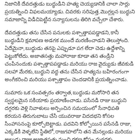
నిజానికి దేవదత్తుడు బుద్ధుడిని హత్య చెయ్యడానికి చాలా సార్లు
ప్రయత్నించి విఫలమయ్యాడు. చివరకు సరిపుత్త, మొగ్గల్లన బుద్ధుని
సమాజాన్ని విడిచిపెట్టిన సన్యాసులను తిరిగి వచ్చేలా చేశారు.
దేవదత్తుడు తను చేసిన పనులకు పశ్చాత్తాపపడ్డాడని, కానీ
బుద్ధుడిని క్షమాపణ అడగక ముందే మరణించాడని తెలుస్తోంది.
ఏదేమైనా, బుద్ధుడు తనపై ఎప్పుడూ పగ లేదా చెడు ఉద్దేశాన్ని
పెట్టుకోలేదు. అజాతసత్తు మహారాజు కూడా తన తండ్రిని
చంపినందుకు పశ్చాత్తాపపడ్డాడు మరియు రాజ వైద్యుడు జీవకుడి
సలహా మేరకు, బుద్ధుని వద్ద తను చేసిన హత్యను బహిరంగంగా
అంగీకరించి మరియు పశ్చాత్తాపం చెందడానికి ప్రయత్నించాడు.
సుమారు ఒక సంవత్సరం తర్వాత, బుద్ధుడు మరోసారి తన
స్వస్థలమైన సకియాకు ప్రయాణించాడు. పసేనడి రాజు బుద్ధుని
దగ్గరకు వెళ్లి నివాళులు అర్పించిన సమయంలో సేనాధిపతి
కరయన తిరుగుబాటు చేసి యువరాజు విదదభని కోసల
సింహాసనంపై కూర్చోబెట్టాడు. పదవిని కోల్పోయిన పసేనడి రాజు,
ఎక్కడికి వెళ్ళలేని స్థితిలో, రాజగహలోని తన మేనల్లుడు మరియు
అల్లుడు రాజు అజాతసత్తు నుంచి రక్షణ కోసం మగధకు