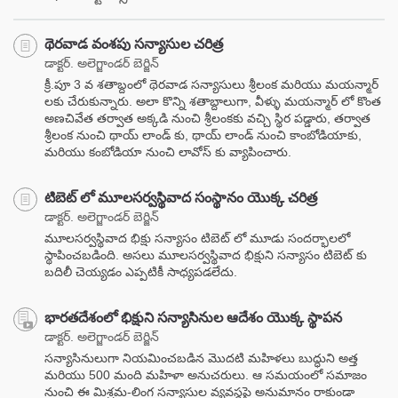
థెరవాడ వంశపు సన్యాసుల చరిత్ర
డాక్టర్. అలెగ్జాండర్ బెర్జిన్
క్రీ.పూ 3 వ శతాబ్దంలో థెరవాడ సన్యాసులు శ్రీలంక మరియు మయన్మార్
లకు చేరుకున్నారు. అలా కొన్ని శతాబ్దాలుగా, వీళ్ళు మయన్మార్ లో కొంత
అణచివేత తర్వాత అక్కడి నుంచి శ్రీలంకకు వచ్చి స్థిర పడ్డారు, తర్వాత
శ్రీలంక నుంచి థాయ్ లాండ్ కు, థాయ్ లాండ్ నుంచి కాంబోడియాకు,
మరియు కంబోడియా నుంచి లావోస్ కు వ్యాపించారు.
టిబెట్ లో మూలసర్వస్థివాద సంస్థానం యొక్క చరిత్ర
డాక్టర్. అలెగ్జాండర్ బెర్జిన్
మూలసర్వస్థివాద భిక్షు సన్యాసం టిబెట్ లో మూడు సందర్భాలలో
స్థాపించబడింది. అసలు మూలసర్వస్థివాద భిక్షుని సన్యాసం టిబెట్ కు
బదిలీ చెయ్యడం ఎప్పటికీ సాధ్యపడలేదు.
భారతదేశంలో భిక్షుని సన్యాసినుల ఆదేశం యొక్క స్థాపన
డాక్టర్. అలెగ్జాండర్ బెర్జిన్
సన్యాసినులుగా నియమించబడిన మొదటి మహిళలు బుద్ధుని అత్త
మరియు 500 మంది మహిళా అనుచరులు. ఆ సమయంలో సమాజం
నుంచి ఈ మిశ్రమ-లింగ సన్యాసుల వ్యవస్థపై అనుమానం రాకుండా