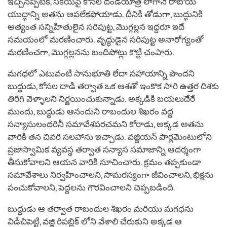
ఇచ్చినప్పటికీ, సకియపై కోసల దండయాత్ర లాగానే రాబోయే
యుద్ధాన్ని అతను ఆపలేకపోయాడు. దీనికి తోడుగా, బుద్ధునికి
అత్యంత సన్నిహితులైన సరిపుట్ట, మొగ్గల్లన ఇద్దరూ ఇదే
సమయంలో మరణించారు. వృద్ధుడైన సరిపుట్ట అనారోగ్యంతో
మరణించగా, మొగ్గల్లనను బందిపోట్లు కొట్టి చంపారు.
మగధలో ఎటువంటి సానుభూతి లేదా సహాయాన్ని పొందని
బుద్ధుడు, కోసల దాడి తర్వాత ఒక ఆశతో ఇంకొక సారి ఉత్తర దిశకు
తిరిగి వెళ్ళాలని నిర్ణయించుకున్నాడు. అక్కడికి బయలుదేరే
ముందు, బుద్ధుడు ఆనందుని రాబందుల శిఖరం వద్ద
సన్యాసులందరినీ సమావేశపరచమని కోరాడు, అక్కడ అతను
వారికి తన చివరి సలహాను ఇచ్చాడు. వజ్జియన్ పార్లమెంటులోని
ప్రజాస్వామిక వ్యవస్థ తర్వాత సన్యాస సమాజాన్ని ఆదర్శంగా
తీసుకోవాలని ఆయన వారికి సూచించారు. క్రమం తప్పకుండా
సమావేశాలు నిర్వహించాలని, సామరస్యంగా జీవించాలని, భిక్షను
పంచుకోవాలని, పెద్దలను గౌరవించాలని చెప్పబడింది.
బుద్ధుడు ఆ తర్వాత రాబందుల శిఖరం మరియు మగధను
విడిచిపెట్టి, వజ్జి రిపబ్లిక్ లోని వేశాలి చేరుకుని అక్కడ ఆ