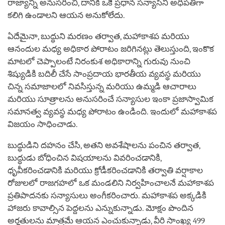
రాజ్యాన్ని అనుసరించి, దానికి ఒకే ప్రధాన సన్యాసిని అధిపతిగా
కలిగి ఉండాలని ఆయన అనుకోలేదు.
ఏదేమైనా, బుద్ధుని మరణం తర్వాత, మహాకాశప మరియు
ఆనందుల మధ్య అధికార పోరాటం జరిగినట్లు తెలుస్తుంది, ఇంకొక
మాటలో చెప్పాలంటే నిరంకుశ అధికారాన్ని గురువు నుంచి
శిష్యుడికి బదిలీ చేసే సాంప్రదాయ భారతీయ వ్యవస్థ మరియు
చిన్న సమాజాలలో నివసిస్తున్న మరియు ఉమ్మడి ఆచారాలు
మరియు సూత్రాలను అనుసరించే సన్యాసుల ఇంకా ప్రజాస్వామిక
సమానత్వ వ్యవస్థ మధ్య పోరాటం ఉండింది. ఇందులో మహాకాశప
విజయం సాధించాడు.
బుద్ధుడిని దహనం చేసి, అతని అవశేషాలను పంచిన తర్వాత,
బుద్ధుడు బోధించిన విషయాలను వివరించడానికి,
ధృవీకరించడానికి మరియు క్రోడీకరించడానికి తర్వాతి వర్షాకాల
రోజులలో రాజగహలో ఒక మండలిని నిర్వహించాలనే మహాకాశప
ప్రతిపాదనకు సన్యాసులు అంగీకరించారు. మహాకాశప అక్కడికి
హాజరు కావాల్సిన పెద్దలను ఎన్నుకున్నాడు. మోక్షం పొందిన
అర్హతులను మాత్రమే ఆయన ఎంచుకున్నాడు, వీరి సాంఖ్య 499