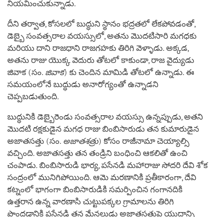
నియమించుకున్నాడు.
దీని తర్వాత, కోసలలో బుద్ధుని స్థానం భద్రతలో లేకపోవడంతో,
డెబ్బై సంవత్సరాల వయస్సులో, అతను మొదటిసారి మగధకు
మరియు దాని రాజధాని రాజగహకు తిరిగి వెళ్ళాడు. అక్కడ,
అతను రాజు యొక్క వెదురు తోటలో కాకుండా, రాజ వైద్యుడు
జివాక (సం.
జివాక
) కు చెందిన మామిడి తోటలో ఉన్నాడు. ఈ
సమయంలోనే బుద్ధుడు అనారోగ్యంతో ఉన్నాడని
చెప్పబడుతుంది.
బుద్ధునికి డెబ్బైరెండు సంవత్సరాల వయస్సు ఉన్నప్పుడు, అతని
మొదటి రక్షకుడైన మగధ రాజు బింబిసారుడు తన కుమారుడైన
అజాతసత్తు (సం.
అజాతశత్రు
) కోసం రాజీనామా చెయ్యాల్సి
వచ్చింది. అజాతసత్తు తన తండ్రిని బంధించి ఆకలితో ఉంచి
చంపాడు. బింబిసారుడి భార్య, పసేనడి మహారాజు సోదరి దేవి శోక
సంద్రంలో మునిగిపోయింది. ఆమె మరణానికి ప్రతీకారంగా, దేవి
కట్నంలో భాగంగా బింబిసారుడికి సమర్పించిన గంగానదికి
ఉత్తరాన ఉన్న వారణాసి చుట్టుపక్కల గ్రామాలను తిరిగి
పొందడానికి పసేనడి తన మేనల్లుడు అజాతసత్తుపై యుద్ధాన్ని