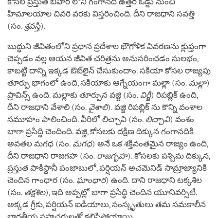
కోసల ప్రస్తుత బీహార్ లోని గంగానది ఉత్తర ఒడ్డు నుంచి
హిమాలయాల చివరి వరకు విస్తరించింది. దీని రాజధాని సవత్తి
(సం.
శ్రవస్తి
).
బుద్ధుని జీవితంలోని ప్రధాన ప్రదేశాల భౌగోళిక వివరణను క్లుప్తంగా
చెప్పడం వల్ల ఆయన జీవిత చరిత్రను అనుసరించడం సులభం,
కాబట్టి దాన్ని ఇక్కడ ఔట్‌లైన్ చేసుకుందాం. సకియా కోసల రాజ్యపు
తూర్పు భాగంలో ఉంది, సకియాకు ఆగ్నేయంగా మల్లా (సం.
మల్లా
)
ప్రావిన్స్ ఉంది. మల్లాకు తూర్పున వజ్జి (సం.
విర్జీ
) రిపబ్లిక్ ఉంది,
దీని రాజధాని వేశాలి (సం.
వైశాలి
). వజ్జి రిపబ్లిక్ ను కొన్ని వంశాల
సమూహం పాలించింది. వీరిలో లిచ్చావి (సం.
లిచ్చావి
) వంశం
బాగా ప్రసిద్ధి చెందింది. వజ్జి, కోసలకు దక్షిణ దిక్కున గంగానదికి
అవతల మగధ (సం.
మగధ
) అనే ఒక శక్తివంతమైన రాజ్యం ఉంది,
దీని రాజధాని రాజగహ (సం.
రాజగృహ
). కోసలకు పశ్చిమ దిక్కున,
ప్రస్తుత పాకిస్థానీ పంజాబులో, పర్షియన్ అచమెనిడ్ సామ్రాజ్యానికి
చెందిన గాంధార (సం.
ఘాంధార
) ఉంది. దాని రాజధాని టక్కశిల
(సం.
తక్షశిల
), ఇది అప్పట్లో బాగా ప్రసిద్ధి చెందిన యూనివర్సిటీ.
అక్కడ గ్రీకు, పర్షియన్ ఐడియాలు, సంస్కృతులు తమ సమకాలీన
భారతీయ సహచరులతో కలిసిపోయాయి.