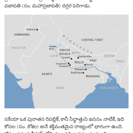
పజాపతి (సం. మహాప్రజాపతి) దగ్గర పెరిగాడు.
సకియా ఒక పురాతన రిపబ్లిక్, కానీ సిద్ధాత్తుని జననం నాటికి, ఇది
కోసల (సం.
కోశల
) అనే శక్తివంతమైన రాజ్యంలో భాగంగా ఉంది.