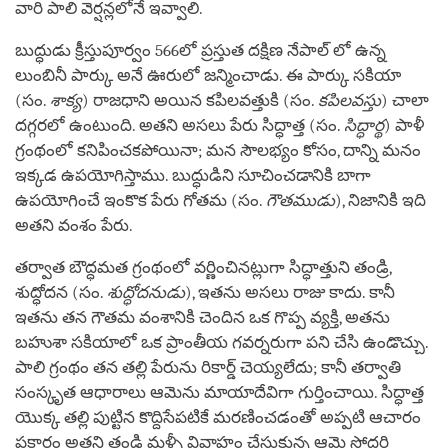
వారి పాలి వెర్షన్లలోనే ఇవ్వాలి.
బుద్ధుడు క్రీస్తుపూర్వం 566లో ప్రస్తుత దక్షిణ నేపాల్ లో ఉన్న
లుంబినీ పార్కు అనే ఊరులో జన్మించాడు. ఈ పార్కు సకియా
(సం.
శాక్య
) రాజధాని అయిన కపిలవత్తుకి (సం.
కపిలవస్తు
) చాలా
దగ్గరలో ఉంటుంది. అతని అసలు పేరు సిద్ధాత్త (సం.
సిద్ధార్థ
) పాళీ
గ్రంథంలో కనిపించకపోయినా; మన సౌలభ్యం కోసం, దాన్ని మనం
ఇక్కడ ఉపయోగిస్తాము. బుద్ధుడిని సూచించడానికి బాగా
ఉపయోగించే ఇంకొక పేరు గోతమ (సం.
గౌతముడు
), నిజానికి ఇది
అతని వంశం పేరు.
తర్వాత బౌద్ధమత గ్రంథంలో వర్ణించినట్లుగా సిద్ధాత్తుని తండ్రి,
శుద్ధోదన (సం.
శుద్ధోదనుడు
), ఇతను అసలు రాజు కాదు. కానీ
ఇతను తన గౌతమ వంశానికి చెందిన ఒక గొప్ప వ్యక్తి, అతను
బహుశా సకియాలో ఒక ప్రాంతీయ గవర్నరుగా పని చేసి ఉండొచ్చు.
పాలి గ్రంథం తన తల్లి పేరును రికార్డ్ చెయ్యలేదు; కానీ తర్వాతి
సంస్కృత ఆధారాలు ఆమెను మాయాదేవిగా గుర్తించాయి. సిద్ధాత్త
యొక్క తల్లి పుట్టిన కొద్దిసేపటికే మరణించడంతో అప్పటి ఆచారం
ప్రకారం అతని తండ్రి మళ్ళీ వివాహం చేసుకున్న ఆమె సోదరి