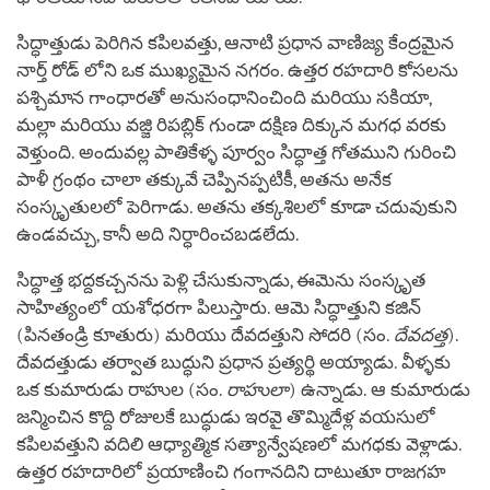
సిద్ధాత్తుడు పెరిగిన కపిలవత్తు, ఆనాటి ప్రధాన వాణిజ్య కేంద్రమైన
నార్త్ రోడ్ లోని ఒక ముఖ్యమైన నగరం. ఉత్తర రహదారి కోసలను
పశ్చిమాన గాంధారతో అనుసంధానించింది మరియు సకియా,
మల్లా మరియు వజ్జి రిపబ్లిక్ గుండా దక్షిణ దిక్కున మగధ వరకు
వెళ్తుంది. అందువల్ల పాతికేళ్ళ పూర్వం సిద్ధాత్త గోతముని గురించి
పాళీ గ్రంథం చాలా తక్కువే చెప్పినప్పటికీ, అతను అనేక
సంస్కృతులలో పెరిగాడు. అతను తక్కశిలలో కూడా చదువుకుని
ఉండవచ్చు, కానీ అది నిర్ధారించబడలేదు.
సిద్ధాత్త భద్దకచ్చనను పెళ్లి చేసుకున్నాడు, ఈమెను సంస్కృత
సాహిత్యంలో యశోధరగా పిలుస్తారు. ఆమె సిద్ధాత్తుని కజిన్
(పినతండ్రి కూతురు) మరియు దేవదత్తుని సోదరి (సం.
దేవదత్త
).
దేవదత్తుడు తర్వాత బుద్ధుని ప్రధాన ప్రత్యర్థి అయ్యాడు. వీళ్ళకు
ఒక కుమారుడు రాహుల (సం.
రాహులా
) ఉన్నాడు. ఆ కుమారుడు
జన్మించిన కొద్ది రోజులకే బుద్ధుడు ఇరవై తొమ్మిదేళ్ల వయసులో
కపిలవత్తుని వదిలి ఆధ్యాత్మిక సత్యాన్వేషణలో మగధకు వెళ్లాడు.
ఉత్తర రహదారిలో ప్రయాణించి గంగానదిని దాటుతూ రాజగహ