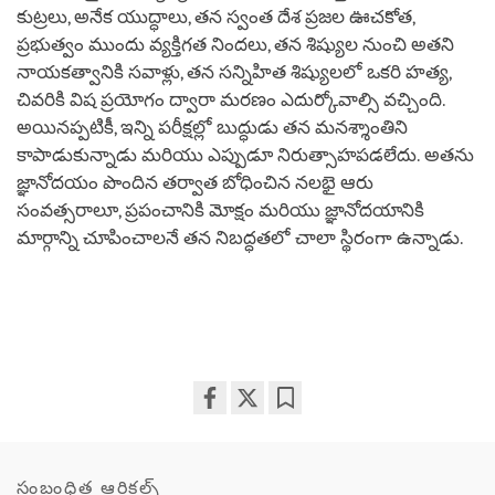
కుట్రలు, అనేక యుద్ధాలు, తన స్వంత దేశ ప్రజల ఊచకోత,
ప్రభుత్వం ముందు వ్యక్తిగత నిందలు, తన శిష్యుల నుంచి అతని
నాయకత్వానికి సవాళ్లు, తన సన్నిహిత శిష్యులలో ఒకరి హత్య,
చివరికి విష ప్రయోగం ద్వారా మరణం ఎదుర్కోవాల్సి వచ్చింది.
అయినప్పటికీ, ఇన్ని పరీక్షల్లో బుద్ధుడు తన మనశ్శాంతిని
కాపాడుకున్నాడు మరియు ఎప్పుడూ నిరుత్సాహపడలేదు. అతను
జ్ఞానోదయం పొందిన తర్వాత బోధించిన నలభై ఆరు
సంవత్సరాలూ, ప్రపంచానికి మోక్షం మరియు జ్ఞానోదయానికి
మార్గాన్ని చూపించాలనే తన నిబద్ధతలో చాలా స్థిరంగా ఉన్నాడు.
Share
Bookmark
on
facebook
సంబంధిత ఆర్టికల్స్