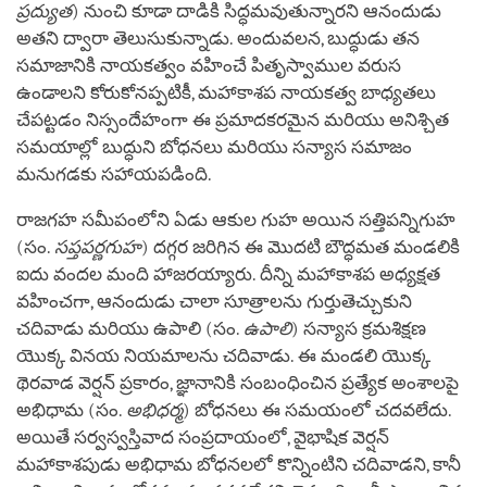
ప్రద్యుత
) నుంచి కూడా దాడికి సిద్ధమవుతున్నారని ఆనందుడు
అతని ద్వారా తెలుసుకున్నాడు. అందువలన, బుద్ధుడు తన
సమాజానికి నాయకత్వం వహించే పితృస్వాముల వరుస
ఉండాలని కోరుకోనప్పటికీ, మహాకాశప నాయకత్వ బాధ్యతలు
చేపట్టడం నిస్సందేహంగా ఈ ప్రమాదకరమైన మరియు అనిశ్చిత
సమయాల్లో బుద్ధుని బోధనలు మరియు సన్యాస సమాజం
మనుగడకు సహాయపడింది.
రాజగహ సమీపంలోని ఏడు ఆకుల గుహ అయిన సత్తిపన్నిగుహ
(సం.
సప్తపర్ణగుహ
) దగ్గర జరిగిన ఈ మొదటి బౌద్ధమత మండలికి
ఐదు వందల మంది హాజరయ్యారు. దీన్ని మహాకాశప అధ్యక్షత
వహించగా, ఆనందుడు చాలా సూత్రాలను గుర్తుతెచ్చుకుని
చదివాడు మరియు ఉపాలి (సం.
ఉపాలి
) సన్యాస క్రమశిక్షణ
యొక్క వినయ నియమాలను చదివాడు. ఈ మండలి యొక్క
థెరవాడ వెర్షన్ ప్రకారం, జ్ఞానానికి సంబంధించిన ప్రత్యేక అంశాలపై
అభిధామ (సం.
అభిధర్మ
) బోధనలు ఈ సమయంలో చదవలేదు.
అయితే సర్వస్వస్తివాద సంప్రదాయంలో, వైభాషిక వెర్షన్
మహాకాశపుడు అభిధామ బోధనలలో కొన్నింటిని చదివాడని, కానీ