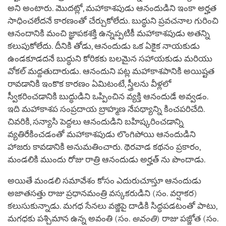
అని అంటారు. మొదట్లో, మహాకాశపుడు ఆనందుడిని ఇంకా అర్హత
సాధించలేదనే కారణంతో చేర్చుకోలేదు. బుద్ధుని ప్రవచనాల గురించి
ఆనందానికి మంచి జ్ఞాపకశక్తి ఉన్నప్పటికీ మహాకాశపుడు అతన్ని
కలుపుకోలేదు. దీనికి తోడు, ఆనందుడు ఒక ఏకైక నాయకుడు
ఉండకూడదనే బుద్ధుని కోరికకు బలమైన సహాయకుడు మరియు
వోకల్ మద్దతుదారుడు. ఆనందుని పట్ల మహాకాశపానికి అయిష్టత
రావడానికి ఇంకొక కారణం ఏమిటంటే, స్త్రీలను వీళ్లలో
స్వీకరించడానికి బుద్ధుడిని ఒప్పించిన వ్యక్తి ఆనందుడే అవ్వడం.
ఇది మహాకాశప సంప్రదాయ బ్రాహ్మణ నేపథ్యాన్ని కించపరిచేది.
చివరికి, సన్యాసి పెద్దలు ఆనందుడిని బహిష్కరించడాన్ని
వ్యతిరేకించడంతో మహాకాశపుడు లొంగిపోయి ఆనందుడిని
హాజరు కావడానికి అనుమతించారు. థెరవాడ కథనం ప్రకారం,
మండలికి ముందు రోజు రాత్రి ఆనందుడు అర్హత్ ను పొందాడు.
అయితే మండలి సమావేశం కోసం ఎదురుచూస్తూ ఆనందుడు
అజాతసత్తు రాజు ప్రధానమంత్రి వస్కకరుడిని (సం. వర్షాకర)
కలుసుకున్నాడు. మగధ సేనలు వజ్జిపై దాడికి సిద్ధపడటంతో పాటు,
మగధకు పశ్చిమాన ఉన్న అవంతి (సం.
అవంతి
) రాజు పజ్జోత (సం.