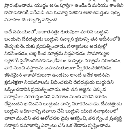
ప్రారంభించాడు. యుద్ధం అసంపూర్తిగా ఉండింది మరియు శాంతిని
కాపాడటానికి, పసేనడి తన కుమార్తె వజిరిని అజాతసత్తుకు ఇచ్చి
వివాహం చెయ్యాల్సి వచ్చింది.
అదే సమయంలో, అజాతసత్తు గురువుగా మారిన బుద్ధుని
బంధువు దేవదత్తుడు బుద్ధుని సన్యాస క్రమాన్ని తన ఆధీనంలోకి
తెచ్చుకునేందుకు ప్రయత్నించాడు. సన్యాసులు అడవుల్లో
నివసించడం, చెట్ల కింద మాత్రమే నిద్రపోవడం, సామాన్యుల
ఇళ్లలోకి ప్రవేశించకపోవడం, కేవలం దుప్పట్లు మాత్రమే ధరించడం,
వారి నుంచి వస్త్రాలను బహుమతులుగా స్వీకరించకపోవడం,
కఠినమైన శాకాహారులుగా ఉండటం లాంటి అనేక అదనపు
క్రమశిక్షణా నియమాలను విధించమని దేవదత్తుడు బుద్ధుడిని
ఒప్పించడానికి ప్రయత్నించాడు. అది తన ఆజ్ఞను ఎక్కువ
సన్యాసిగా మారుస్తుందని, సమాజం నుంచి వారిని దూరం
చేస్తుందని భావించిన బుద్ధుడు దాన్ని నిరాకరించాడు. దేవదత్తుడు
బుద్ధుని అధికారాన్ని సవాలు చేసి బుద్ధుని యువ సన్యాసులలో
చాలా మందిని తన ఆలోచనల వైపు ఆకర్షించి, తన స్వంత ప్రత్యర్థి
సన్యాస సమాజాన్ని ఏర్పాటు చేసి ఒక తేడాను సృష్టించాడు.