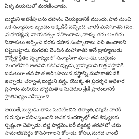
ఏళ్ళ వయసులో మరణించాడు.
బుద్ధుని అవశేషాలను దహనం చెయ్యడానికి ముందు, పావ నుంచి
ఒక సన్యాసుల బృందం అక్కడికి వచ్చింది. వారికి మహాకాశప (సం.
మహాకశ్యప
) నాయకత్వం వహించాడు, వాళ్ళు తమ అంతిమ
నివాళులు అర్పించే వరకు దహన సంస్కారాలు వేచి ఉంచాలని
పట్టుబట్టారు. మగధకు చెందిన మహాకాశప అనే బ్రాహ్మణుడు
కొన్నేళ్ల క్రితం వృద్ధాప్యంలో సన్యాసిగా మారాడు. బుద్ధుడు
మొదటిసారి అతనిని కలిసినప్పుడు, బ్రాహ్మణుని కొత్త వస్త్రానికి
బదులుగా తన పాత అరిగిపోయిన వస్త్రాన్ని మహాకాశకుడికి
ఇచ్చాడు. తర్వాత, బుద్ధుని వస్త్రం యొక్క ఈ ప్రదర్శన అధికార
ప్రసారం మరియు బౌద్ధమత అనుచరుల శ్రేణి ప్రారంభానికి
ప్రాతినిధ్యం వహిస్తుంది.
అయితే, బుద్ధుడు తాను మరణించిన తర్వాత, ధర్మమే వారికి
గురువుగా పనిచేస్తుందని అనేక సందర్భాల్లో తన శిష్యులకు
స్పష్టంగా చెప్పాడు. వజ్జి పార్లమెంటరీ వ్యవస్థ తరహాలో తమ
సామాజికవర్గం కొనసాగాలని కోరాడు. కోసల, మగధ లాంటి