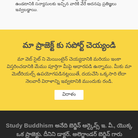
ఉండటానికి సన్యాసులకు ఇచ్చిన వారికి వేరే అదనపు ప్రతిజ్ఞలు
ఇవ్వబడ్డాయి.
మా ప్రాజెక్ట్ కు సపోర్ట్ చెయ్యండి
మా వెబ్ సైట్ ని మెయింటైన్ చెయ్యడానికి మరియు ఇంకా
విస్తరించడానికి మేము పూర్తిగా మీపై ఆధారపడి ఉన్నాము. మీకు మా
మెటీరియల్స్ ఉపయోగపడినట్లయితే, దయచేసి ఒక్కసారి లేదా
నెలవారీ విరాళాన్ని ఇవ్వటానికి ముందుకు రండి.
విరాళం
Study Buddhism అనేది బెర్జిన్ ఆర్కైవ్స్ ఇ. వీ., యొక్క
ఒక ప్రాజెక్టు. దీనిని డాక్టర్. అలెగ్జాండర్ బెర్జిన్ గారు