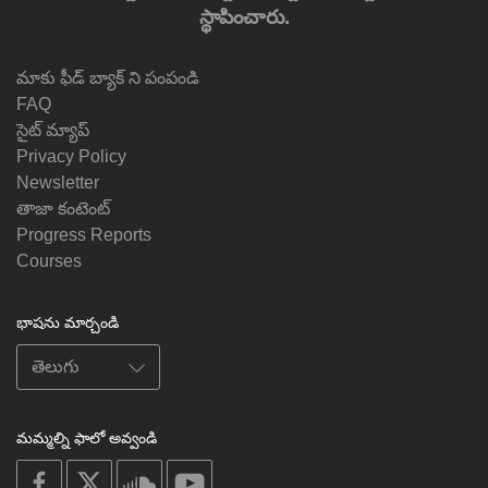
స్థాపించారు.
మాకు ఫీడ్ బ్యాక్ ని పంపండి
FAQ
సైట్ మ్యాప్
Privacy Policy
Newsletter
తాజా కంటెంట్
Progress Reports
Courses
భాషను మార్చండి
మమ్మల్ని ఫాలో అవ్వండి
on
on
on
on