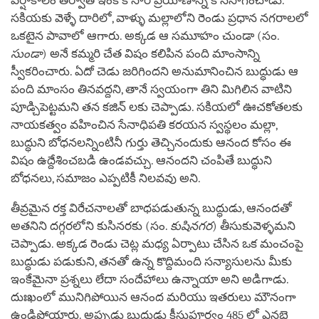
వర్షాకాలం తర్వాత ఇంకొక సారి ప్రయాణాన్ని కొనసాగించాడు.
సకియకు వెళ్ళే దారిలో, వాళ్ళు మల్లాలోని రెండు ప్రధాన నగరాలలో
ఒకటైన పావాలో ఆగారు. అక్కడ ఆ సమూహం చుండా (సం.
సుండా
) అనే కమ్మరి చేత విషం కలిపిన పంది మాంసాన్ని
స్వీకరించారు. ఏదో చెడు జరిగిందని అనుమానించిన బుద్ధుడు ఆ
పంది మాంసం తినవద్దని, తానే స్వయంగా తిని మిగిలిన వాటిని
పూడ్చిపెట్టమని తన కజిన్ లకు చెప్పాడు. సకియలో ఊచకోతలకు
నాయకత్వం వహించిన సేనాధిపతి కరయన స్వస్థలం మల్లా,
బుద్ధుని బోధనలన్నింటినీ గుర్తు తెచ్చినందుకు ఆనంద కోసం ఈ
విషం ఉద్దేశించబడి ఉండవచ్చు. ఆనందని చంపితే బుద్ధుని
బోధనలు, సమాజం ఎప్పటికీ నిలవవు అని.
తీవ్రమైన రక్త విరేచనాలతో బాధపడుతున్న బుద్ధుడు, ఆనందతో
అతనిని దగ్గరలోని కుసినరకు (సం.
కుషినగర
) తీసుకువెళ్ళమని
చెప్పాడు. అక్కడ రెండు చెట్ల మధ్య ఏర్పాటు చేసిన ఒక మంచంపై
బుద్ధుడు పడుకుని, తనతో ఉన్న కొద్దిమంది సన్యాసులను మీకు
ఇంకేమైనా ప్రశ్నలు లేదా సందేహాలు ఉన్నాయా అని అడిగాడు.
దుఃఖంలో మునిగిపోయిన ఆనంద మరియు ఇతరులు మౌనంగా
ఉండిపోయారు. అప్పుడు బుద్ధుడు క్రీస్తుపూర్వం 485 లో ఎనభై