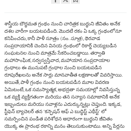
Share
Bookmark
on
facebook
శాస్త్రీయ బౌద్ధమత గ్రంథం నుంచి చారిత్రక బుద్ధుని జీవితం అనేక
దశల వారీగా బయటపడింది. మొదటి రకం ఏ ఒక్క గ్రంథంలోనూ
కనిపించదు, కానీ పాళీ సూత్రం (సం.
సూత్ర
), థెరవాడ
సంప్రదాయానికి చెందిన వినయ గ్రంథంలో రికార్డ్ చెయ్యబడిన
సంఘటనల నుంచి మాత్రమే సేకరించబడ్డాయి. తర్వాతి
మహాసాంఘిక, సర్వస్వస్తివాద, మహాయాన సంప్రదాయాల
గ్రంథాలు ఈ మునుపటి గ్రంథాల నుంచి బయటపడిన
రూపురేఖలను అనేక సార్లు మానవాతీత లక్షణాలతో వివరిస్తాయి.
అయితే, పాళీ గ్రంథం నుంచి బయటపడిన మూల వివరణ
ఏమిటంటే, ఒక సమస్యాత్మక, అభద్రతా సమయాల్లో నివసిస్తున్న
ఒక వ్యక్తి వ్యక్తిగతంగా మరియు తన సన్యాస సమాజానికి అనేక
ఇబ్బందులు మరియు సవాళ్లను ఎదుర్కున్నట్లు చెప్తుంది. ఇక్కడ,
స్టీఫెన్ బ్యాచెలర్ తన ‘కన్ఫెషన్ ఆఫ్ ఎ బుద్ధిస్ట్ ఎథీస్ట్’ లో
సమర్పించిన పండిత పరిశోధన ఆధారంగా బుద్ధుని జీవితం
యొక్క ఈ ప్రారంభ రకాన్ని మనం తెలుసుకుంటాము. అన్ని పేర్లను