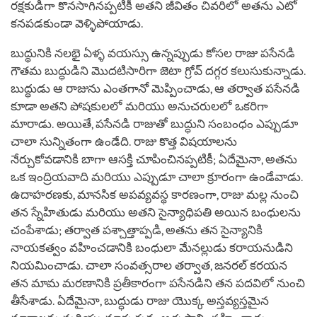
రక్షకుడిగా కొనసాగినప్పటికీ అతని జీవితం చివరిలో అతను ఎటో
కనపడకుండా వెళ్ళిపోయాడు.
బుద్ధునికి నలభై ఏళ్ళ వయస్సు ఉన్నప్పుడు కోసల రాజు పసేనడి
గౌతమ బుద్ధుడిని మొదటిసారిగా జెటా గ్రోవ్ దగ్గర కలుసుకున్నాడు.
బుద్ధుడు ఆ రాజును ఎంతగానో మెప్పించాడు, ఆ తర్వాత పసేనడి
కూడా అతని పోషకులలో మరియు అనుచరులలో ఒకరిగా
మారాడు. అయితే, పసేనడి రాజుతో బుద్ధుని సంబంధం ఎప్పుడూ
చాలా సున్నితంగా ఉండేది. రాజు కొత్త విషయాలను
నేర్చుకోవడానికి బాగా ఆసక్తి చూపించినప్పటికీ; ఏదేమైనా, అతను
ఒక ఇంద్రియవాది మరియు ఎప్పుడూ చాలా క్రూరంగా ఉండేవాడు.
ఉదాహరణకు, మానసిక అపవ్యవస్థ కారణంగా, రాజు మల్ల నుంచి
తన స్నేహితుడు మరియు అతని సైన్యాధిపతి అయిన బంధులను
చంపేశాడు; తర్వాత పశ్చాత్తాప్పడి, అతను తన సైన్యానికి
నాయకత్వం వహించడానికి బంధులా మేనల్లుడు కరాయనుడిని
నియమించాడు. చాలా సంవత్సరాల తర్వాత, జనరల్ కరయన
తన మామ మరణానికి ప్రతీకారంగా పసేనడిని తన పదవిలో నుంచి
తీసేశాడు. ఏదేమైనా, బుద్ధుడు రాజు యొక్క అస్తవ్యస్తమైన