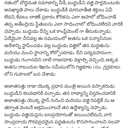
గతంలో బౌద్ధమత సమాజాన్ని వీడి, బుద్ధుడిని వజ్జి పార్లమెంటుకు
అపఖ్యాతి పాలు చేశాడు. బుద్ధుడికి మానవాతీత శక్తులు ఏవీ
లేవని, కేవలం లాజిక్ ప్రకారం కోరికను ఎలా ఆపాలో బోధించాడే
తప్ప అతీంద్రియ స్థితులను ఎలా సాధించాలో బోధించలేదని వారికి
చెప్పాడు. బుద్ధుడు దీన్ని ఒక కాంప్లిమెంట్‌ గా తీసుకున్నాడు.
ఏదేమైనా, దీనివల్ల ఈ సమయంలో అతను ఒక సన్యాసినుల
ఆదేశాన్ని స్థాపించడం వల్ల బుద్ధుడు వజ్జిలో తన మద్దతును
మరియు మంచి స్థానాన్ని కోల్పోయాడు. దీని పర్యవసానంగా,
బుద్ధుడు గంగానదిని దాటి రాజగహకు వెళ్లాల్సి వచ్చింది, అక్కడ
అతను రాబందుల శిఖరం సమీపంలోని గిజ్జకూట (సం.
గ్రద్రకూట
)
లోని గుహలలో బస చేశాడు.
అజాతసత్తు రాజు యొక్క ప్రధాన మంత్రి అయిన వస్సాకరుడు
బుద్ధుడిని కలవడానికి వచ్చాడు. తన రాజ్యాన్ని విస్తరించడానికి
అజాతసత్తు యొక్క ప్లాన్ గురించి మరియు వజ్జి రిపబ్లిక్ ను ఆ
తర్వాత వెంటనే ఆక్రమించాలనే తన ఉద్దేశ్యాన్ని చెప్పాడు.
బుద్ధుడు వజ్జియన్లను బలప్రయోగంతో జయించలేమని, వారి
సాంప్రదాయ గౌరవప్రదమైన పద్ధతులను కొనసాగించాలని సలహా