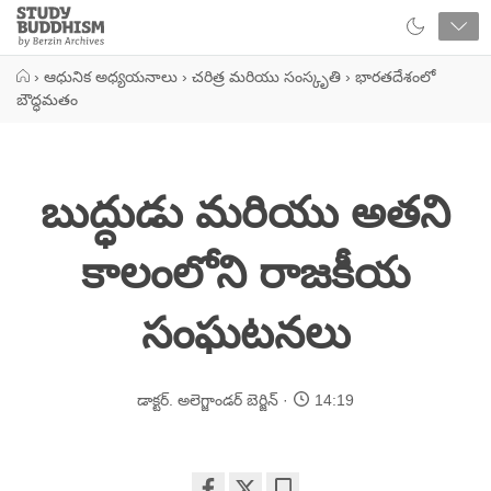
Close
Study
Buddhism
Home
›
ఆధునిక అధ్యయనాలు
›
చరిత్ర మరియు సంస్కృతి
›
భారతదేశంలో
బౌద్ధమతం
బుద్ధుడు మరియు అతని
కాలంలోని రాజకీయ
సంఘటనలు
డాక్టర్. అలెగ్జాండర్ బెర్జిన్
14:19