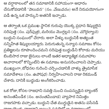
ఆ వర్షాకాలంలో తన సమాజానికి సహాయంగా ఆధారం
చేసుకోవడానికి "వెలువన" (సం.
వేణువనం
) అనే నిరుపయోగంగా
పడి ఉన్న ఒక పార్కుని అతనికి ఇచ్చాడు.
ఆ తర్వాత, ఒక ప్రముఖ స్థానిక గురువు యొక్క ప్రధాన శిష్యులైన
సరిపుత్త (సం.
షరీపుత్ర
), మరియు మొగ్గల్లన (సం.
మౌద్గల్యాన
)
బుద్ధుని సంఘంలో చేరారు. అలా వీళ్ళు బుద్ధునికి అత్యంత
సన్నిహిత శిష్యులయ్యారు. పెరుగుతున్న సన్యాస సమాజం కోసం
ప్రతిజ్ఞలను రూపొందించమని సరిపుత్త బుద్ధుడిని కోరాడు మరియు
బింబిసార రాజు జైనులు లాంటి ఇతర ఆధ్యాత్మిక సమూహాల
ఆచారాలలో కొన్నింటిని ఈ సమాజం అనుసరించాలని చెప్పాడు.
ముఖ్యంగా, బోధనల గురించి చర్చించడానికి వాళ్ళు త్రైమాసిక
సమావేశాలు (సం.
ఉపోషధ
) నిర్వహించాలని రాజు రికమండ్
చేశారు. దానికి బుద్ధుడు అంగీకరించాడు.
ఒక రోజు, కోసల రాజధాని సవత్తి నుంచి సంపన్నుడైన బ్యాంకర్
అనంతపిండిక (సం.
అనంతపిండాడ
) వ్యాపార నిమిత్తం
రాజగహకు వచ్చాడు. బుద్ధుని చేత ముగ్ధుడైన అతను పసేనడి
రాజు యొక్క రాజధాని అయిన సవత్తిలో ఆ వర్షాకాలంలో