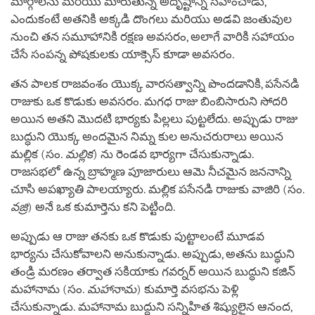
మార్గాలను మరియు మారుతున్న అదృష్టాన్ని సహించాడు,
ఎందుకంటే అతనికి అక్కడి దొంగలు మరియు అడవి జంతువుల
నుంచి తన సమూహానికి రక్షణ అవసరం, అలాగే వారికి సహాయం
చేసే సంపన్న పోషకులకు యాక్సెస్ కూడా అవసరం.
తన పాలక రాజవంశం యొక్క వారసత్వాన్ని పొందడానికి, పసేనడి
రాజుకు ఒక కొడుకు అవసరం. మగధ రాజు బింబిసారుని సోదరి
అయిన అతని మొదటి భార్యకు పిల్లలు పుట్టలేదు. అప్పుడు రాజు
బుద్ధుని యొక్క అందమైన నిమ్న కుల అనుచరురాలు అయిన
మల్లిక (సం.
మల్లిక
) ను రెండవ భార్యగా చేసుకున్నాడు.
రాజసభలో ఉన్న బ్రాహ్మణ పూజారులు ఆమె నీచమైన జననాన్ని
చూసి అపఖ్యాతి పాలయ్యారు. మల్లిక పసేనడి రాజుకు వాజిరి (సం.
వజ్రి
) అనే ఒక కుమార్తెను కని పెట్టింది.
అప్పుడు ఆ రాజు తనకు ఒక కొడుకు పుట్టాలంటే మూడవ
భార్యను చేసుకోవాలని అనుకున్నాడు. అప్పుడు, అతను బుద్ధుని
తండ్రి మరణం తర్వాత సకియాకు గవర్నర్ అయిన బుద్ధుని కజిన్
మహానామ (సం.
మహానామ
) కుమార్తె వసభను పెళ్లి
చేసుకున్నాడు. మహానామ బుద్ధుని సన్నిహిత శిష్యులైన ఆనంద,