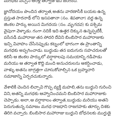
మగధకు వచ్చిన ఆరేళ్ల తర్వాత ఇది జరిగింది.
జ్ఞానోదయం పొందిన తర్వాత, అతను వారణాసికి బయట ఉన్న
ప్రస్తుత సారనాథ్ లోని ఇసపతానా (సం.
శిపతానా
) వద్ద ఉన్న
జింకల పార్కు అయిన మిగదయ (సం.
మృగదవ
) కు పశ్చిమ
వైపుగా వెళ్ళాడు. గంగా నదికి ఇది ఉత్తర దిక్కున ఉన్నప్పటికీ,
పసేనడి మహారాజు తన సోదరి దేవిని బింబిసార మహారాజుకు
ఇచ్చి వివాహం చేసినప్పుడు కట్నంలో భాగంగా ఈ ప్రాంతాన్ని
మగధకు అప్పగించాడు. బుద్ధుడు తన ఐదుగురు సహచరులతో
కలిసి ఆ జింకల పార్కులో వర్షాకాలపు సమయాన్ని గడిపాడు
మరియు ఆ తర్వాత కొద్ది మంది అనుచరులను ఆకర్షించాడు,
వాళ్ళు అతను జాగ్రత్తగా చూసుకోవాల్సిన ఒక బ్రహ్మచారి
సమాజాన్ని ఏర్పరచుకున్నారు.
వేశాలికి చెందిన లిచ్చావి గొప్ప వ్యక్తి మహలి, తను బుద్ధుని గురించి
విని, అతన్ని మగధకు ఆహ్వానించమని బింబిసార మహారాజుకు
చెప్పాడు. అలా, ఆ వర్షాకాలం తర్వాత, బుద్ధుడు మరియు అతని
పెరుగుతున్న సమాజం మగధ రాజధాని రాజగహకు తూర్పు దిశకు
తిరిగి వచ్చారు. బింబిసార మహారాజు బుద్ధుని బోధనలకు ముగ్ధుడై