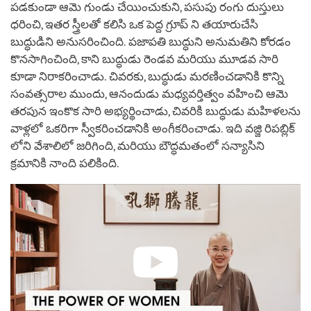
పడకుండా ఆమె గుండు చేయించుకుని, పసుపు రంగు దుస్తులు
ధరించి, ఇతర స్త్రీలతో కలిసి ఒక పెద్ద గ్రూప్ ని తయారుచేసి
బుద్ధుడిని అనుసరించింది. పజాపతి బుద్ధుని అనుమతిని కోరడం
కొనసాగించింది, కాని బుద్ధుడు రెండవ మరియు మూడవ సారి
కూడా నిరాకరించాడు. చివరకు, బుద్ధుడు మరణించడానికి కొన్ని
సంవత్సరాల ముందు, ఆనందుడు మధ్యవర్తిత్వం వహించి ఆమె
తరపున ఇంకొక సారి అభ్యర్థించాడు, చివరికి బుద్ధుడు మహిళలను
వాళ్లలో ఒకరిగా స్వీకరించడానికి అంగీకరించాడు. ఇది వజ్జి రిపబ్లిక్
లోని వేశాలిలో జరిగింది, మరియు బౌద్ధమతంలో సన్యాసిని
క్రమానికి నాంది పలికింది.