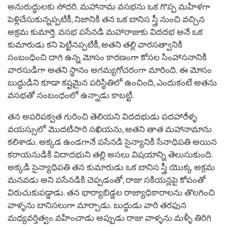
అనురుద్ధులకు సోదరి. మహానామ వసభను ఒక గొప్ప మహిళగా
పెళ్లిచేసుకున్నప్పటికీ, నిజానికి తన ఒక బానిస స్త్రీ నుంచి వచ్చిన
అక్రమ కుమార్తె. వసభ పసేనడి మహారాజుకు విదదభ అనే ఒక
కుమారుడు కని పెట్టినప్పటికీ, అతని తల్లి వారసత్వానికి
సంబంధించి దాగి ఉన్న మోసం కారణంగా కోసల సింహాసనానికి
వారసుడిగా అతని స్థానం అగమ్యగోచరంగా మారింది. ఈ మోసం
బుద్ధుడిని కూడా కష్టమైన పరిస్థితిలో ఉంచింది, ఎందుకంటే అతను
వసభతో సంబంధంలో ఉన్నాడు కాబట్టి.
తన అపరిపక్వత గురించి తెలియని విదదభుడు పదహారేళ్ళ
వయస్సులో మొదటిసారి సఖియను, అతని తాత మహానామాను
కలిశాడు. అక్కడ ఉండగానే పసేనడి సైన్యానికి సేనాధిపతి అయిన
కరాయనుడికి విదాదభుని తల్లి అసలు విషయాన్ని తెలుసుకుంది.
అక్కడి సైన్యాధిపతి తన కుమారుడు ఒక బానిస స్త్రీ యొక్క అక్రమ
మనవడు అని పసేనడికి చెప్పడంతో, రాజు సకియన్లపై కోపంతో
విరుచుకుపడ్డాడు. తన భార్యాబిడ్డల రాజ్యాధికారాలను తొలగించి
వాళ్ళను బానిసలుగా మార్చాడు. బుద్ధుడు వారి తరఫున
మధ్యవర్తిత్వం వహించాడు అప్పుడు రాజు వాళ్ళను మళ్ళీ తిరిగి