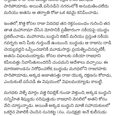
పారిపోయాడు. అయితే, పసేనడిని నగరంలోకి అనుమతించలేదు
మరియు అతను ఆ తర్వాతి రోజు ఒక శవమై కనిపించాడు.
ఇంతలో, కొత్త కోసల రాజు విదదభ తన రక్తసంబంధం గురించి తన
తాత మహానామా చేసిన మోసానికి ప్రతీకారంగా సకియపై యుద్ధం
ప్రకటించాడు. మహానామ, బుద్ధుని కజిన్ మరియు ప్రస్తుత సకియ
గవర్నరు అని మీకు గుర్తుండే ఉంటుంది. బుద్ధుడు ఆ రాజును దాడి
చెయ్యవద్దని ఒప్పించడానికి మూడుసార్లు ప్రయత్నించినప్పటికీ,
అతను విఫలమయ్యాడు. కోసల దళాలకు సకియా రాజధాని
కపిలవత్తు నివాసితులందరినీ చంపమని ఆదేశాలు వచ్చాయి. ఈ
మారణకాండను నిరోధించలేక, బుద్ధుడు మగధలోని రాజగహకు
పారిపోయాడు, అక్కడ అజాతసత్తు రాజు యొక్క రక్షణను కోరాడు,
ఎందుకంటే పసేనడి ఈ విషయంలో విఫలమయ్యాడు కాబట్టి.
మగధకు వెళ్ళే మార్గం వజ్జి రిపబ్లిక్ గుండా వెళ్తుంది, అక్కడ బుద్ధుని
సన్నిహిత శిష్యుడు సరిపుత్తుడు రాజధాని వెసలిలో అతని కోసం
వేచి చూస్తున్నాడు. అయితే అక్కడ బుద్ధుని మాజీ సహాయకులలో
ఒకరైన వెశాలికి చెందిన సునకట్ట (సం.
సునక్షత్ర
) అనే కులీనుడు