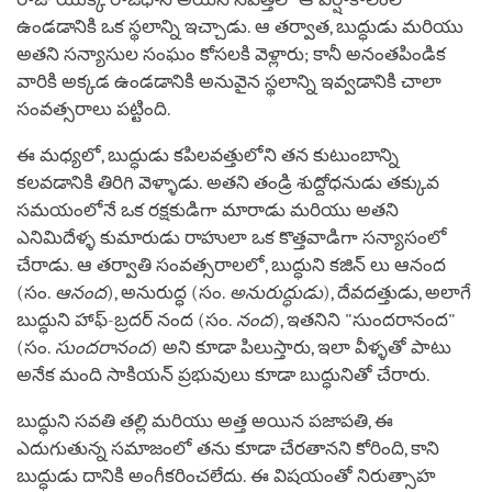
ఉండడానికి ఒక స్థలాన్ని ఇచ్చాడు. ఆ తర్వాత, బుద్ధుడు మరియు
అతని సన్యాసుల సంఘం కోసలకి వెళ్లారు; కానీ అనంతపిండిక
వారికి అక్కడ ఉండడానికి అనువైన స్థలాన్ని ఇవ్వడానికి చాలా
సంవత్సరాలు పట్టింది.
ఈ మధ్యలో, బుద్ధుడు కపిలవత్తులోని తన కుటుంబాన్ని
కలవడానికి తిరిగి వెళ్ళాడు. అతని తండ్రి శుద్దోధనుడు తక్కువ
సమయంలోనే ఒక రక్షకుడిగా మారాడు మరియు అతని
ఎనిమిదేళ్ళ కుమారుడు రాహులా ఒక కొత్తవాడిగా సన్యాసంలో
చేరాడు. ఆ తర్వాతి సంవత్సరాలలో, బుద్ధుని కజిన్ లు ఆనంద
(సం.
ఆనంద
), అనురుద్ధ (సం.
అనురుద్ధుడు
), దేవదత్తుడు, అలాగే
బుద్ధుని హాఫ్-బ్రదర్ నంద (సం.
నంద
), ఇతనిని "సుందరానంద"
(సం.
సుందరానంద
) అని కూడా పిలుస్తారు, ఇలా వీళ్ళతో పాటు
అనేక మంది సాకియన్ ప్రభువులు కూడా బుద్ధునితో చేరారు.
బుద్ధుని సవతి తల్లి మరియు అత్త అయిన పజాపతి, ఈ
ఎదుగుతున్న సమాజంలో తను కూడా చేరతానని కోరింది, కాని
బుద్ధుడు దానికి అంగీకరించలేదు. ఈ విషయంతో నిరుత్సాహ