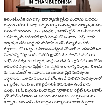
అనంతపిండిక తన గొప్ప ఔదార్యానికి ప్రసిద్ధి చెందాడు మరియు
బుద్ధుడు కోసలకి తిరిగి వచ్చిన కొన్ని సంవత్సరాల తర్వాత, అతను
సవతిలో "జెతవన" (సం.
జెతవన
), "జెటాస్ గ్రోవ్" అని పిలువబడే
ఒక పార్కును కొనడానికి భారీ మొత్తంలో బంగారం చెల్లించాడు.
అక్కడ, అతను బుద్ధుడు మరియు అతని సన్యాసుల కోసం
వర్షాకాలంలో అత్యంత విలాసవంతమైన చోటులో ఉండటానికి ఒక
నివాసాన్ని నిర్మించాడు. చివరికి, జ్ఞానోదయం పొందిన సుమారు
ఇరవై సంవత్సరాల తర్వాత, బుద్ధుడు తన సన్యాస సమాజం కోసం
అధికారిక వర్షాకాల రిట్రీట్ (సం.
వర్షక
) ఆచారాన్ని ఏర్పాటు చేశాడు,
ఈ సమయంలో ఆ సన్యాసులు అందరూ ప్రతి సంవత్సరం
వర్షాకాలపు మూడు నెలలు ఒకే చోట ఉండి మిగిలిన సంవత్సరంలో
ఒక ప్రదేశం నుంచి ఇంకొక ప్రదేశానికి తిరుగుతూ ఉండేవారు.
మొత్తం కలిపి, బుద్ధుడు పందొమ్మిది వర్షాకాలపు రిట్రీట్ లను జెటాస్
గ్రోవ్ లోనే గడిపాడు, ఆ సమయంలో అతను 844 ప్రసంగాలను
ఇచ్చాడు. అనంతపిండిక బుద్ధుని సన్యాస సమాజానికి ప్రధాన