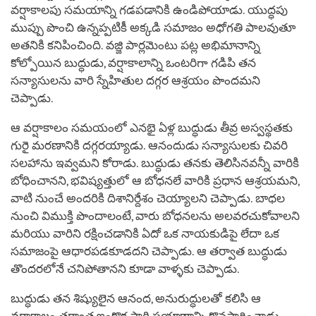
వర్షాకాలపు సమయాన్ని గడపడానికి ఉండిపోయాడు. యుద్ధపు
ముప్పు పొంచి ఉన్నప్పటికీ అక్కడి సమాజం అధోగతి పాలవుతూ
అతనికి కనిపించింది. వజ్జి పార్లమెంటు పట్ల అభిమానాన్ని
కోల్పోయిన బుద్ధుడు, వర్షాకాలాన్ని ఒంటరిగా గడిపి తన
సన్యాసులను వారి స్నేహితుల దగ్గర ఆశ్రయం పొందమని
చెప్పాడు.
ఆ వర్షాకాలం సమయంలో ఎనభై ఏళ్ల బుద్ధుడు తీవ్ర అస్వస్థతకు
గురై మరణానికి దగ్గరయ్యాడు. ఆనందుడు సన్యాసులకు చివరి
సలహాను ఇవ్వమని కోరాడు. బుద్ధుడు తనకు తెలిసినవన్నీ వారికి
బోధించానని, భవిష్యత్తులో ఆ బోధనలే వారికి ప్రధాన ఆశ్రయమని,
వాటి నుంచే అందరికి దిశానిర్దేశం చెయ్యాలని చెప్పాడు. బాధల
నుంచి విముక్తి పొందాలంటే, వారు బోధనలను అలవరచుకోవాలని
మరియు వారిని రక్షించడానికి ఏదో ఒక నాయకుడిపై లేదా ఒక
సమాజంపై ఆధారపడకూడదని చెప్పాడు. ఆ తర్వాత బుద్ధుడు
తొందరలోనే చనిపోతానని కూడా వాళ్ళకు చెప్పాడు.
బుద్ధుడు తన శిష్యులైన ఆనంద, అనురుద్ధులతో కలిసి ఆ