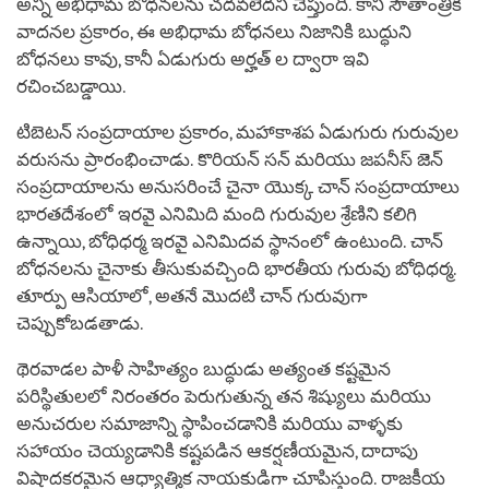
అన్ని అభిధామ బోధనలను చదవలేదని చెప్తుంది. కానీ సౌతాంత్రిక
వాదనల ప్రకారం, ఈ అభిధామ బోధనలు నిజానికి బుద్ధుని
బోధనలు కావు, కానీ ఏడుగురు అర్హత్ ల ద్వారా ఇవి
రచించబడ్డాయి.
టిబెటన్ సంప్రదాయాల ప్రకారం, మహాకాశప ఏడుగురు గురువుల
వరుసను ప్రారంభించాడు. కొరియన్ సన్ మరియు జపనీస్ జెన్
సంప్రదాయాలను అనుసరించే చైనా యొక్క చాన్ సంప్రదాయాలు
భారతదేశంలో ఇరవై ఎనిమిది మంది గురువుల శ్రేణిని కలిగి
ఉన్నాయి, బోధిధర్మ ఇరవై ఎనిమిదవ స్థానంలో ఉంటుంది. చాన్
బోధనలను చైనాకు తీసుకువచ్చింది భారతీయ గురువు బోధిధర్మ.
తూర్పు ఆసియాలో, అతనే మొదటి చాన్ గురువుగా
చెప్పుకోబడతాడు.
థెరవాడల పాళీ సాహిత్యం బుద్ధుడు అత్యంత కష్టమైన
పరిస్థితులలో నిరంతరం పెరుగుతున్న తన శిష్యులు మరియు
అనుచరుల సమాజాన్ని స్థాపించడానికి మరియు వాళ్ళకు
సహాయం చెయ్యడానికి కష్టపడిన ఆకర్షణీయమైన, దాదాపు
విషాదకరమైన ఆధ్యాత్మిక నాయకుడిగా చూపిస్తుంది. రాజకీయ