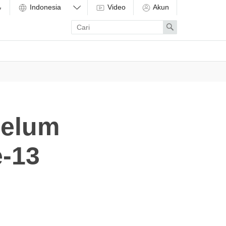
Video
Akun
Enter
Search
search
term
belum
-13