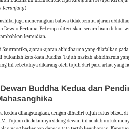
ajaran Buddha ini membentuk
Tiga Kumpulan Serupa Keranja
a Keranjang
).
hashika juga menerangkan bahwa tidak semua ajaran abhidh
da Dewan Pertama. Beberapa diteruskan secara lisan di luar
itambahkan kemudian.
 Sautrantika, ajaran-ajaran abhidharma yang dilafalkan pad
li bukanlah kata-kata Buddha. Tujuh naskah abhidharma yang
ng ini sebetulnya dikarang oleh tujuh dari para arhat yang ha
 Dewan Buddha Kedua dan Pendir
 Mahasanghika
Kedua dilangsungkan, dengan dihadiri tujuh ratus biksu, di 
S.M. Tujuan diadakannya sidang dewan ini adalah untuk men
oalan yang berkenaan dengan tata tertib kewiharaan. Keputu