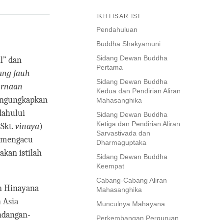
IKHTISAR ISI
Pendahuluan
Buddha Shakyamuni
Sidang Dewan Buddha
l” dan
Pertama
ang Jauh
Sidang Dewan Buddha
urnaan
Kedua dan Pendirian Aliran
mengungkapkan
Mahasanghika
dahului
Sidang Dewan Buddha
Ketiga dan Pendirian Aliran
(Skt.
vinaya
)
Sarvastivada dan
k mengacu
Dharmaguptaka
akan istilah
Sidang Dewan Buddha
Keempat
Cabang-Cabang Aliran
an Hinayana
Mahasanghika
 Asia
Munculnya Mahayana
ndangan-
Perkembangan Perguruan