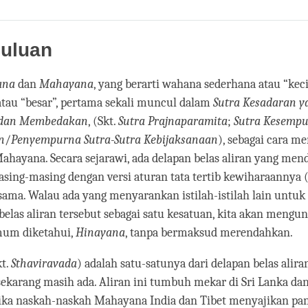
Share
Bookmark
on
facebook
uluan
ana
dan
Mahayana
, yang berarti wahana sederhana atau “keci
tau “besar”, pertama sekali muncul dalam
Sutra Kesadaran y
dan Membedakan
, (Skt.
Sutra Prajnaparamita
;
Sutra Kesemp
n
/
Penyempurna Sutra-Sutra Kebijaksanaan
), sebagai cara 
hayana. Secara sejarawi, ada delapan belas aliran yang men
ing-masing dengan versi aturan tata tertib kewiharaannya 
sama. Walau ada yang menyarankan istilah-istilah lain untu
belas aliran tersebut sebagai satu kesatuan, kita akan mengun
mum diketahui,
Hinayana
, tanpa bermaksud merendahkan.
kt.
Sthaviravada
) adalah satu-satunya dari delapan belas alir
ekarang masih ada. Aliran ini tumbuh mekar di Sri Lanka dan
tika naskah-naskah Mahayana India dan Tibet menyajikan pa