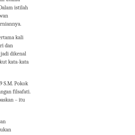
Dalam istilah
ewan
rniannya.
ertama kali
ri dan
jadi dikenal
kut kata-kata
49 S.M. Pokok
gan filsafati.
askan – itu
san
kukan