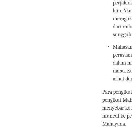
perjalan
lain. Ak
meraguka
dari rai
sungguh 
Mahasang
perasaan
dalam m
nafsu. K
arhat da
Para pengikut
pengikut Mah
menyebar ke A
muncul ke pe
Mahayana.