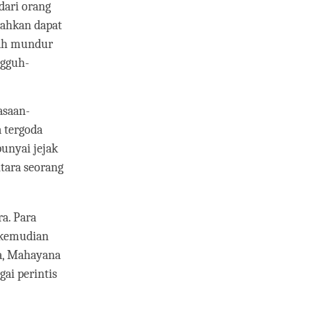
dari orang
bahkan dapat
kah mundur
ngguh-
asaan-
 tergoda
unyai jejak
tara seorang
a. Para
 kemudian
ra, Mahayana
ai perintis