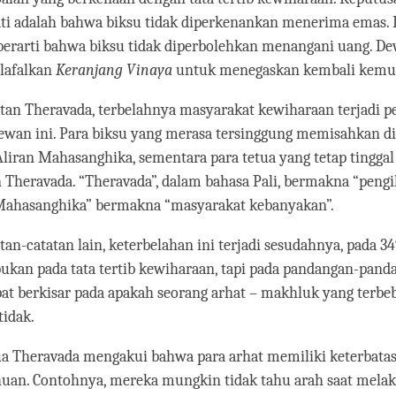
ti adalah bahwa biksu tidak diperkenankan menerima emas. 
 berarti bahwa biksu tidak diperbolehkan menangani uang. D
lafalkan
Keranjang Vinaya
untuk menegaskan kembali kemu
an Theravada, terbelahnya masyarakat kewiharaan terjadi p
ewan ini. Para biksu yang merasa tersinggung memisahkan di
ran Mahasanghika, sementara para tetua yang tetap tinggal 
n Theravada. “Theravada”, dalam bahasa Pali, bermakna “pengi
 “Mahasanghika” bermakna “masyarakat kebanyakan”.
an-catatan lain, keterbelahan ini terjadi sesudahnya, pada 3
bukan pada tata tertib kewiharaan, tapi pada pandangan-pandan
at berkisar pada apakah seorang arhat – makhluk yang terbeb
tidak.
ua Theravada mengakui bahwa para arhat memiliki keterbata
uan. Contohnya, mereka mungkin tidak tahu arah saat mela