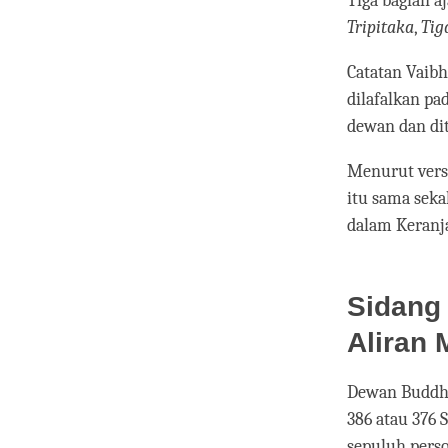
Tiga bagian 
Tripitaka
,
Tig
Catatan Vaib
dilafalkan pa
dewan dan d
Menurut versi
itu sama seka
dalam Keranja
Sidang
Aliran
Dewan Buddha 
386 atau 376 
sepuluh pers