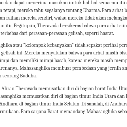
an dan dapat menerima masukan untuk hal-hal semacam itu 
an tetapi, mereka tahu segalanya tentang Dharma. Para arhat 
n raihan mereka sendiri, walau mereka tidak akan melang
han itu. Begitupun, Theravada bersikeras bahwa para arhat su
terbebas dari perasaan-perasaan gelisah, seperti hasrat.
hika atau “kelompok kebanyakan” tidak sepakat perihal per
 gelisah ini. Mereka menyatakan bahwa para arhat masih bisa
impi dan memiliki mimpi basah, karena mereka masih memp
arenanya, Mahasanghika membuat pembedaan yang jernih an
n seorang Buddha.
 Aliran Theravada memusatkan diri di bagian barat India Utar
asanghika memusatkan diri di bagian timur India Utara dan
ndhara, di bagian timur India Selatan. Di sanalah, di Andha
rmukaan. Para sarjana Barat memandang Mahasanghika sebag