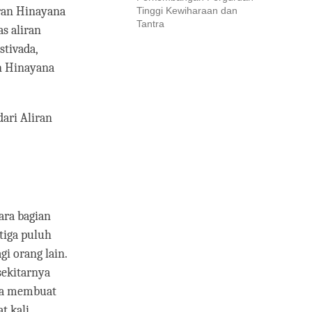
iran Hinayana
Tinggi Kewiharaan dan
Tantra
as aliran
stivada,
an Hinayana
ari Aliran
ara bagian
tiga puluh
i orang lain.
sekitarnya
dha membuat
t kali