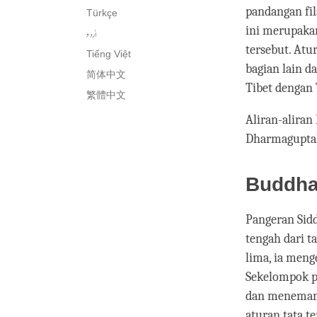
pandangan fil
Türkçe
ini merupakan
اُردو
tersebut. Atu
Tiếng Việt
bagian lain d
简体中文
Tibet dengan
繁體中文
Aliran-aliran
Dharmaguptaka
Buddha
Pangeran Sid
tengah dari t
lima, ia meng
Sekelompok p
dan menemani
aturan tata t