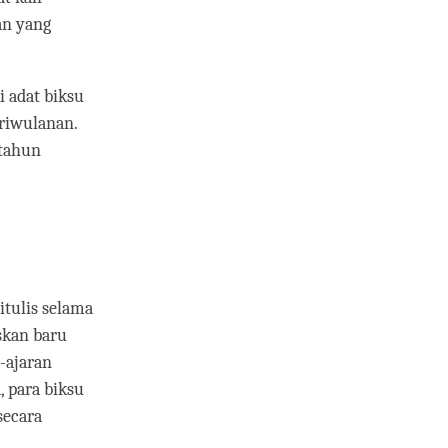
an yang
 adat biksu
triwulanan.
 tahun
itulis selama
skan baru
-ajaran
, para biksu
secara