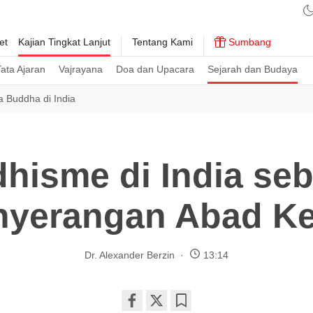
et
Kajian Tingkat Lanjut
Tentang Kami
Sumbang
ata Ajaran
Vajrayana
Doa dan Upacara
Sejarah dan Budaya
 Buddha di India
hisme di India se
nyerangan Abad Ke
Dr. Alexander Berzin
13:14