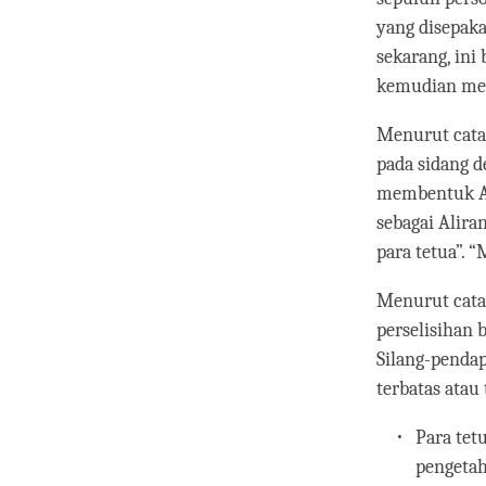
yang disepaka
sekarang, ini
kemudian me
Menurut catat
pada sidang d
membentuk Ali
sebagai Alira
para tetua”.
Menurut catat
perselisihan 
Silang-pendap
terbatas atau 
Para tet
pengetah