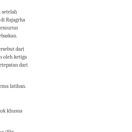
 setelah
di Rajagrha
-temurun
ebaskan.
ersebut dari
n oleh ketiga
etepatan dari
ema latihan.
kok khusus