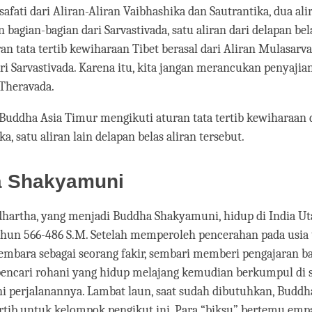
safati dari Aliran-Aliran Vaibhashika dan Sautrantika, dua al
 bagian-bagian dari Sarvastivada, satu aliran dari delapan bel
ran tata tertib kewiharaan Tibet berasal dari Aliran Mulasarva
ari Sarvastivada. Karena itu, kita jangan merancukan penyaji
 Theravada.
 Buddha Asia Timur mengikuti aturan tata tertib kewiharaan d
, satu aliran lain delapan belas aliran tersebut.
 Shakyamuni
dhartha, yang menjadi Buddha Shakyamuni, hidup di India Ut
ahun 566-486 S.M. Setelah memperoleh pencerahan pada usia 
embara sebagai seorang fakir, sembari memberi pengajaran bag
encari rohani yang hidup melajang kemudian berkumpul di 
 perjalanannya. Lambat laun, saat sudah dibutuhkan, Bud
ertib untuk kelompok pengikut ini. Para “biksu” bertemu empa