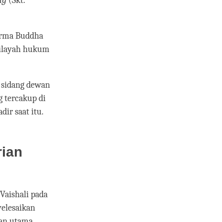
ng
(Skt.
arma Buddha
 wilayah hukum
a sidang dewan
 tercakup di
dir saat itu.
ian
Vaishali pada
yelesaikan
san utama