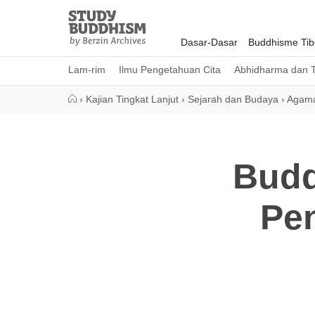
Close
Study
Buddhism
Dasar-Dasar
Buddhisme Tib
Home
Lam-rim
Ilmu Pengetahuan Cita
Abhidharma dan T
›
Kajian Tingkat Lanjut
›
Sejarah dan Budaya
›
Agama
Budd
Pe