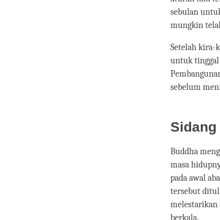
sebulan untu
mungkin telah
Setelah kira-
untuk tinggal
Pembangunan 
sebelum menin
Sidang
Buddha mengaj
masa hidupnya
pada awal aba
tersebut ditu
melestarikan
berkala.