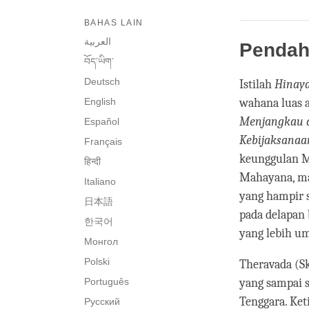
BAHAS LAIN
العربية
Pendah
བོད་ཡིག་
Deutsch
Istilah
Hinay
English
wahana luas a
Menjangkau 
Español
Kebijaksanaa
Français
keunggulan Ma
हिन्दी
Mahayana, mas
Italiano
yang hampir 
日本語
pada delapan 
한국어
yang lebih u
Монгол
Polski
Theravada (S
Português
yang sampai s
Tenggara. Ke
Русский