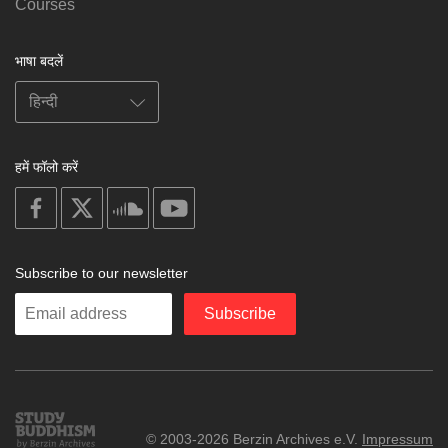
Courses
भाषा बदलें
हमें फॉलो करें
on
on
on
on
facebook
X
soundcloud
youtube
Subscribe to our newsletter
Enter
Subscribe
your
email
Study
© 2003-2026 Berzin Archives e.V.
Impressum
Buddhism