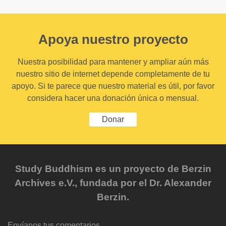
Apoya nuestro proyecto
Nuestra posibilidad para mantener y ampliar aún más
nuestro sitio de internet depende completamente de tu
apoyo. Si te parece que nuestro material es útil, por favor
considera hacer una donación única o mensual.
Donar
Study Buddhism es un proyecto de Berzin
Archives e.V., fundada por el Dr. Alexander
Berzin.
Envíanos tus comentarios