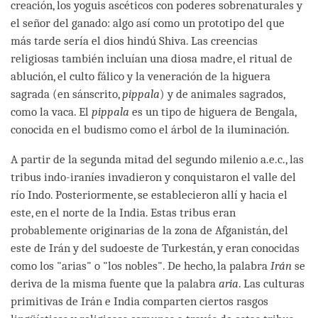
creación, los yoguis ascéticos con poderes sobrenaturales y
el señor del ganado: algo así como un prototipo del que
más tarde sería el dios hindú Shiva. Las creencias
religiosas también incluían una diosa madre, el ritual de
ablución, el culto fálico y la veneración de la higuera
sagrada (en sánscrito,
pippala
) y de animales sagrados,
como la vaca. El
pippala
es un tipo de higuera de Bengala,
conocida en el budismo como el árbol de la iluminación.
A partir de la segunda mitad del segundo milenio a.e.c., las
tribus indo-iraníes invadieron y conquistaron el valle del
río Indo. Posteriormente, se establecieron allí y hacia el
este, en el norte de la India. Estas tribus eran
probablemente originarias de la zona de Afganistán, del
este de Irán y del sudoeste de Turkestán, y eran conocidas
como los "arias" o "los nobles". De hecho, la palabra
Irán
se
deriva de la misma fuente que la palabra
aria
. Las culturas
primitivas de Irán e India comparten ciertos rasgos