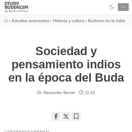
Close
Study
Buddhism
Home
›
Estudios avanzados
›
Historia y cultura
›
Budismo en la India
Sociedad y
pensamiento indios
en la época del Buda
Dr. Alexander Berzin
11:42
Share
Bookmark
on
CONTENIDO GENERAL