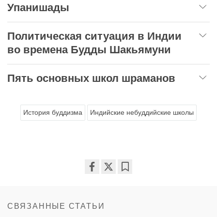
Упанишады
Политическая ситуация в Индии
во времена Будды Шакьямуни
Пять основных школ шраманов
История буддизма
Индийские небуддийские школы
Share
Bookmark
on
facebook
СВЯЗАННЫЕ СТАТЬИ