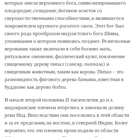
которых имела верховного бога, символизировавшего
плодородие, созидание, йогинов-аскетов со
сверхъестественными способностями, и являвшегося
покровителем крупного рогатого скота. Этот бог был
своего рода прообразом индуистского бога Шивы,
упоминания о котором появились позднее. Религиозные
верования также включали в себя богиню-мать,
ритуальное омовение, фаллический культ, поклонение
священному дереву пипал (санскр.
пиппала
) и
священным животным, таким как корова. Пипал – это
разновидность фигового дерева баньяна, известная в
буддизме как дерево
бодхи
.
В начале второй половины II тысячелетия до н.э.
индоиранские племена вторглись и завоевали долину
реки Инд. Впоследствии они поселились в этой области
и за ее пределами, на востоке, в северной Индии. Более
вероятно, что эти племена происходили из области