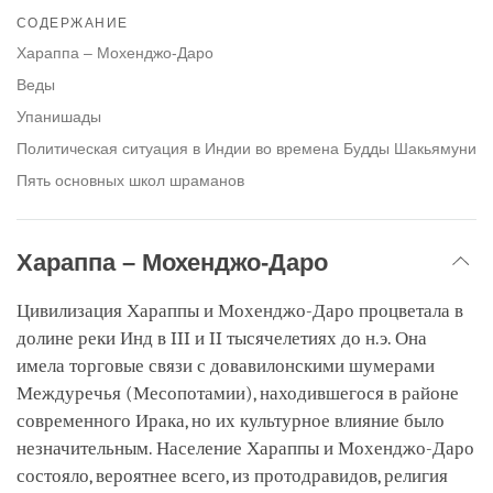
on
СОДЕРЖАНИЕ
facebook
Хараппа – Мохенджо-Даро
Веды
Упанишады
Политическая ситуация в Индии во времена Будды Шакьямуни
Пять основных школ шраманов
Хараппа – Мохенджо-Даро
Цивилизация Хараппы и Мохенджо-Даро процветала в
долине реки Инд в III и II тысячелетиях до н.э. Она
имела торговые связи с довавилонскими шумерами
Междуречья (Месопотамии), находившегося в районе
современного Ирака, но их культурное влияние было
незначительным. Население Хараппы и Мохенджо-Даро
состояло, вероятнее всего, из протодравидов, религия