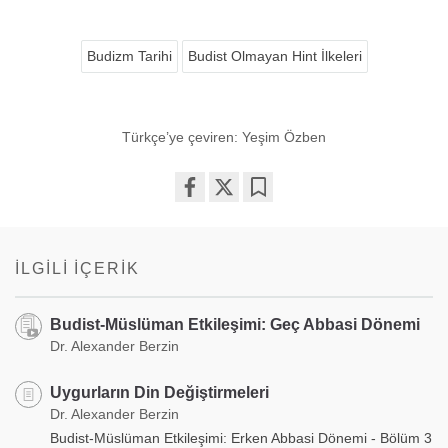
Budizm Tarihi
Budist Olmayan Hint İlkeleri
Türkçe’ye çeviren: Yeşim Özben
Share
Bookmark
on
facebook
İLGILI İÇERIK
Budist-Müslüman Etkileşimi: Geç Abbasi Dönemi
Dr. Alexander Berzin
Uygurların Din Değiştirmeleri
Dr. Alexander Berzin
Budist-Müslüman Etkileşimi: Erken Abbasi Dönemi - Bölüm 3