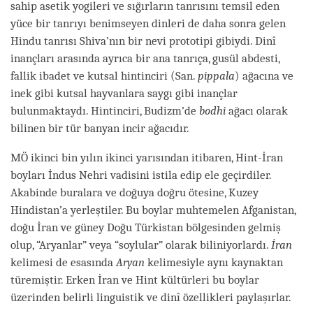
sahip asetik yogileri ve sığırların tanrısını temsil eden
yüce bir tanrıyı benimseyen dinleri de daha sonra gelen
Hindu tanrısı Shiva’nın bir nevi prototipi gibiydi. Dinî
inançları arasında ayrıca bir ana tanrıça, gusül abdesti,
fallik ibadet ve kutsal hintinciri (San.
pippala
) ağacına ve
inek gibi kutsal hayvanlara saygı gibi inançlar
bulunmaktaydı. Hintinciri, Budizm’de
bodhi
ağacı olarak
bilinen bir tür banyan incir ağacıdır.
MÖ ikinci bin yılın ikinci yarısından itibaren, Hint-İran
boyları İndus Nehri vadisini istila edip ele geçirdiler.
Akabinde buralara ve doğuya doğru ötesine, Kuzey
Hindistan’a yerleştiler. Bu boylar muhtemelen Afganistan,
doğu İran ve güney Doğu Türkistan bölgesinden gelmiş
olup, “Aryanlar” veya “soylular” olarak biliniyorlardı.
İran
kelimesi de esasında
Aryan
kelimesiyle aynı kaynaktan
türemiştir. Erken İran ve Hint kültürleri bu boylar
üzerinden belirli linguistik ve dinî özellikleri paylaşırlar.