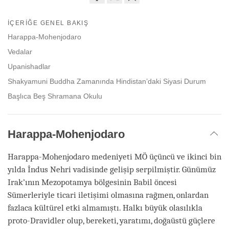
Share
Bookmark
on
İÇERIĞE GENEL BAKIŞ
facebook
Harappa-Mohenjodaro
Vedalar
Upanishadlar
Shakyamuni Buddha Zamanında Hindistan’daki Siyasi Durum
Başlıca Beş Shramana Okulu
Harappa-Mohenjodaro
Harappa-Mohenjodaro medeniyeti MÖ üçüncü ve ikinci bin
yılda İndus Nehri vadisinde gelişip serpilmiştir. Günümüz
Irak’ının Mezopotamya bölgesinin Babil öncesi
Sümerleriyle ticari iletişimi olmasına rağmen, onlardan
fazlaca kültürel etki almamıştı. Halkı büyük olasılıkla
proto-Dravidler olup, bereketi, yaratımı, doğaüstü güçlere