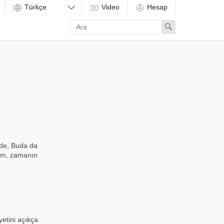
Video
Hesap
Enter
Search
search
term
emde, Buda da
izm, zamanın
yetini açıkça