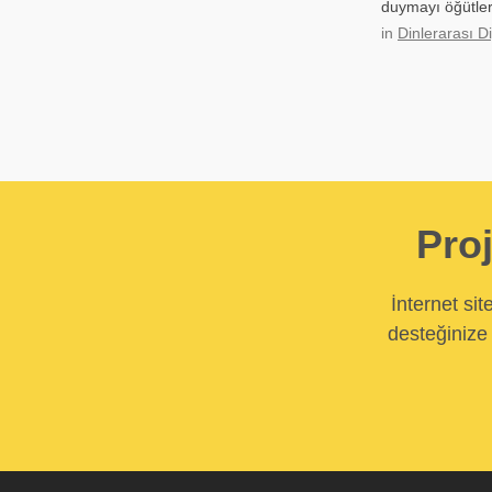
duymayı öğütler
in
Dinlerarası D
Proj
İnternet si
desteğinize 