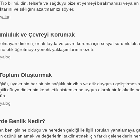
 Tıp bilimi, din, felsefe ve sağduyu bize et yemeyi bırakmamızı veya en
ktarını ve sıklığını azaltmamızı söyler.
iyalog
umluluk ve Çevreyi Korumak
ik olmayan dinlerin, ortak fayda ve çevre koruma için sosyal sorumluluk 
rine etik öğretmeye yönelik yaklaşımlarının özeti.
iyalog
r Toplum Oluşturmak
ığı, üyelerinin her birinin sağlıklı bir zihin ve etik duygusu geliştirmesi
şitli dünya dinlerinin kendi etik sistemlerine uygun olarak bir felaketle 
rün.
iyalog
erde Benlik Nedir?
, benliğin ne olduğu ve nereden geldiği ile ilgili soruları yanıtlamaya çal
n özünü anlamak ve değerlerini takdir etmek için farklı geleneklerin her