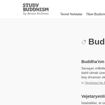
Close
Study
Buddhism
Temel Noktalar
Tibet Budizm
Home
Budi
Buddha'nın
Savaşan milletle
dahil olmak üze
beş shraman oku
in
Hindistan'da
Vejetaryenli
İstatistikler, e