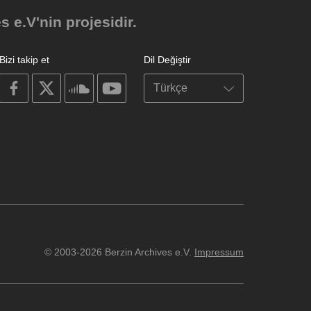
e.V'nin projesidir.
Bizi takip et
Dil Değiştir
on
on
on
on
facebook
X
soundcloud
youtube
© 2003-2026 Berzin Archives e.V.
Impressum