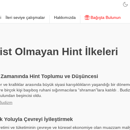
i
İleri seviye çalışmalar
Hakkımızda
Bağışta Bulunun
st Olmayan Hint İlkeleri
 Zamanında Hint Toplumu ve Düşüncesi
r ve krallıklar arasında büyük siyasi karışıklıkların yaşandığı bir dön
re birçok kişi başıboş ruhani sığınmacılara “shraman”lara katıldı . Bud
lundan beşincisi oldu.
 Budizm
k Yoluyla Çevreyi İyileştirmek
t üretimi ve tüketiminin çevreye ve küresel ekonomiye olan muazzam mali