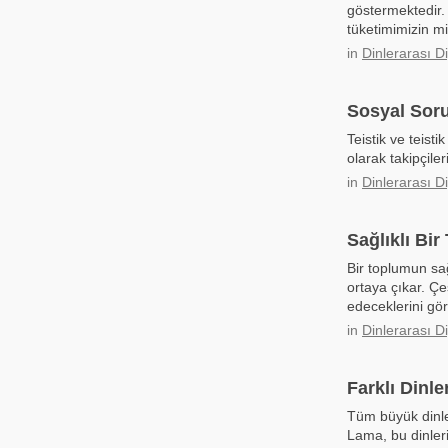
göstermektedir.
tüketimimizin mi
in
Dinlerarası D
Sosyal Sor
Teistik ve teist
olarak takipçile
in
Dinlerarası D
Sağlıklı Bi
Bir toplumun sağl
ortaya çıkar. Çe
edeceklerini gö
in
Dinlerarası D
Farklı Dinl
Tüm büyük dinler
Lama, bu dinleri