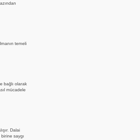
 azından
almanın temeli
ne bağlı olarak
nasıl mücadele
ışır. Dalai
 birine saygı