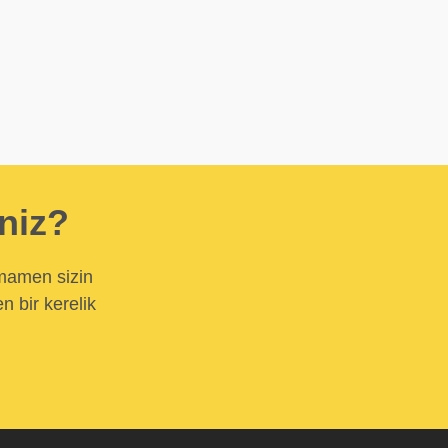
iniz?
amamen sizin
n bir kerelik