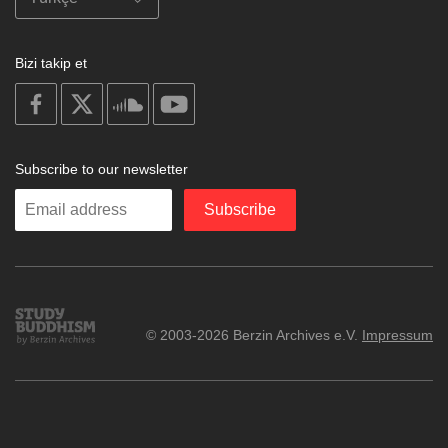
Bizi takip et
on
on
on
on
facebook
X
soundcloud
youtube
Subscribe to our newsletter
Enter
Subscribe
your
email
Study
© 2003-2026 Berzin Archives e.V.
Impressum
Buddhism
Home