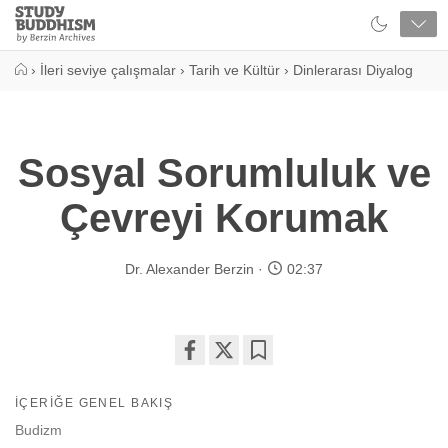
Close
Study
Buddhism
Home
›
İleri seviye çalışmalar
›
Tarih ve Kültür
›
Dinlerarası Diyalog
Sosyal Sorumluluk ve
Çevreyi Korumak
Dr. Alexander Berzin
02:37
Share
Bookmark
on
İÇERIĞE GENEL BAKIŞ
facebook
Budizm