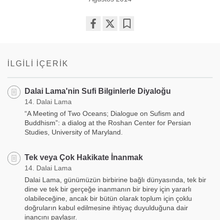
Share
Bookmark
on
facebook
İLGILI İÇERIK
Dalai Lama'nin Sufi Bilginlerle Diyaloğu
14. Dalai Lama
“A Meeting of Two Oceans; Dialogue on Sufism and
Buddhism”: a dialog at the Roshan Center for Persian
Studies, University of Maryland.
Tek veya Çok Hakikate İnanmak
14. Dalai Lama
Dalai Lama, günümüzün birbirine bağlı dünyasında, tek bir
dine ve tek bir gerçeğe inanmanın bir birey için yararlı
olabileceğine, ancak bir bütün olarak toplum için çoklu
doğruların kabul edilmesine ihtiyaç duyulduğuna dair
inancını paylaşır.