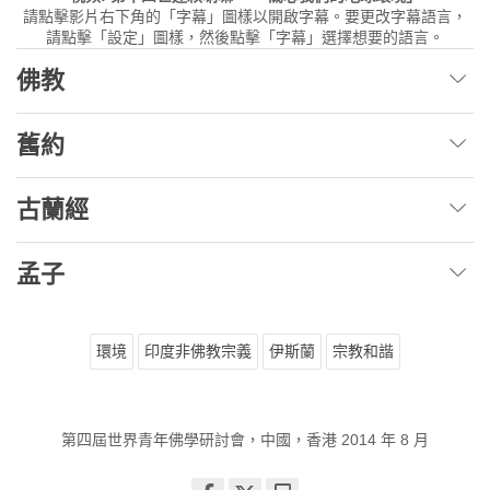
請點擊影片右下角的「字幕」圖樣以開啟字幕。要更改字幕語言，
請點擊「設定」圖樣，然後點擊「字幕」選擇想要的語言。
佛教
舊約
古蘭經
孟子
環境
印度非佛教宗義
伊斯蘭
宗教和諧
第四屆世界青年佛學研討會，中國，香港 2014 年 8 月