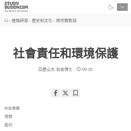
Close
Study
Buddhism
Home
›
進階研習
›
歷史和文化
›
跨宗教對話
社會責任和環境保護
亞歷山大·伯金博士
00:15
Share
Bookmark
on
內容概觀
facebook
佛教
舊約