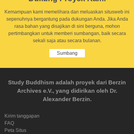
Kemampuan kami memelihara dan meluaskan situsweb ini
sepenuhnya bergantung pada dukungan Anda. Jika Anda
rasa bahan yang disajikan di sini berguna, mohon
pertimbangkan untuk memberi sumbangan, baik secara
sekali saja atau secara bulanan.
Sumbang
Study Buddhism adalah proyek dari Berzin
Archives e.V., yang didirikan oleh Dr.
Alexander Berzin.
Kirim tanggapan
FAQ
Peta Situs