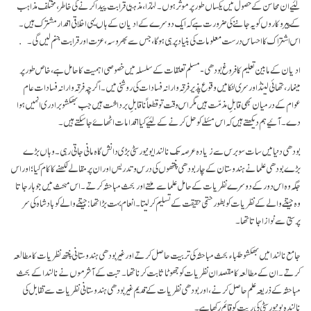
لئیے ان محاسن کے حصول میں یکساں طور پر موثر ہوں۔ لہٰذا، مذہبی قرابت پیدا کرنے کی خاطر، مختلف مذاہب
کے پیروکاروں کو یہ جاننے کی ضرورت ہے کہ ایک دوسرے کے ادیان کے ہاں یہی اخلاقی اقدار مشترک ہیں۔
اس اشتراک کا احساس درست معلومات کی بنیاد پر ہی ہو گا، جس سے بھروسہ، عزت اور قرابت جنم لیں گی۔
ادیان کے مابین تعلیم کا فروغ بودھی- مسلم تعلقات کے سلسلہ میں خصوصی اہمیت کا حامل ہے، خاص طور پر
مینمار، تھائی لینڈ اور سری لنکا میں وقوع پذیر فرقہ وارانہ فسادات کی روشنی میں۔ اگرچہ فرقہ وارانہ فسادات عام
عوام کے درمیان بھی قابلِ مذمّت ہیں مگر اس وقت تو قطعاً نا قابلِ برداشت ہیں جب بھکشو برادری انہیں ہوا
دے۔ آئیے ہم دیکھتے ہیں کہ اس مسٔلے کو حل کرنے کے لئیے کیا اقدامات اٹھاۓ جا سکتے ہیں۔
بودھی دنیا میں سات سو برس سے زیادہ عرصہ تک نالندا یونیورسٹی بڑی دانش گاہ مانی جاتی رہی۔ وہاں بڑے
بڑے بودھی علما نے ہندوستان کے چار بودھی پنتھوں کی درس و تدریس اور ان پر مقالے لکھنے کا کام کیا؛ اور اس
جگہ وہ اس دور کے دوسرے نظریات کے حامل علما سے ملتے اور بحث مباحثہ کرتے۔ اس مبحث میں جو ہار جاتا
وہ جیتنے والے کے نظریات کو بطور حتمی حقیقت کے تسلیم کر لیتا۔ انعام بہت بڑا تھا: جیتنے والے کو بادشاہ کی سر
پرستی سے نوازا جاتا تھا۔
جامع نالندا میں بھکشو طلباء بحث مباحثہ کی تربیت حاصل کرتے اور غیر بودھی ہندوستانی پنتھ نظریات کا مطالعہ
کرتے۔ ان کے مطالعہ کا مقصد ان نظریات کو جھوٹا ثابت کرنا تھا۔ تبت کے آشرموں نے نالندا کے بحث
مباحثہ کے ذریعہ علم حاصل کرنے، اور بودھی نظریات کے قدیم غیر بودھی ہندوستانی نظریات سے تقابل کی
نالندہ یونیورسٹی کی ریت کو قائم رکھا ہے۔