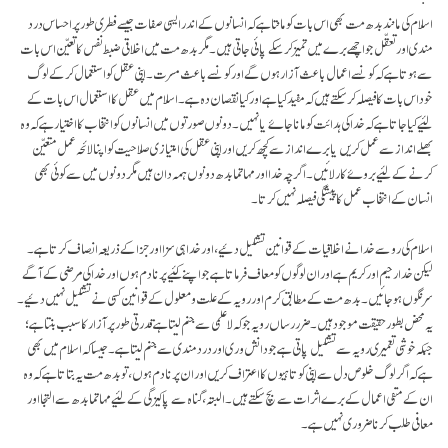
اسلام کی مانند بدھ مت بھی اس بات کو مانتا ہے کہ انسانوں کے اندر ایسی صفات جیسے فطری طور پر احساس درد
مندی اور تعقّل جو اچھے برے میں تمیز کر سکے پائی جاتی ہیں۔ مگر بدھ مت میں اخلاقی ضبط نفس کا تعیّن اس بات
سے ہوتا ہے کہ کونسے اعمال باعث آزار ہوں گے اور کونسے باعث مسرت۔ اپنی عقل کو استعمال کر کے لوگ
خود اس بات کا فیصلہ کر سکتے ہیں کہ مفید کیا ہے اور کیا نقصان دہ ہے۔ اسلام میں عقل کا استعمال اس بات کے
لئیے کیا جاتا ہے کہ خدا کی ہدائت کو مانا جاۓ یا نہیں۔ دونوں صورتوں میں انسانوں کو انتخاب کا اختیار ہے کہ وہ
بھلے انداز سے عمل کریں یا برے انداز سے کچھ کریں اور اپنی عقل کی امتیازی صلاحیت کو اپنا لائحہ عمل متعیّن
کرنے کے لئیے بروۓ کار لائیں۔ اگرچہ خدا اور مہاتما بدھ دونوں ہمہ دان ہیں مگر دونوں میں سے کوئی بھی
انسان کے انتخاب عمل کا پیشگی فیصلہ نہیں کرتا۔
اسلام کی رو سے خدا نے اخلاقیات کے قوانین تشکیل دئیے، اور خدا ہی سزا اور جزا کے ذریعہ انصاف کرتا ہے۔
لیکن خدا رحیم اور کریم ہے اور ان لوگوں کو معاف فرماتا ہے جو اپنے کئیے پر نادم ہوں اور خدا کی مرضی کے آگے
سر نگوں ہو جائیں۔ بدھ مت کے مطابق کرم اور رویہ کے علت و معلول کے قوانین کسی نے تشکیل نہیں دئیے۔
یہ محض بطور حقیقت موجود ہیں۔ ضرر رساں رویہ جو کہ لاعلمی سے جنم لیتا ہے قدرتی طور پر آزار کا سبب بنتا ہے؛
جبکہ خوشی تعمیری رویہ سے تشکیل پاتی ہے جو دانش وری اور درد مندی سے جنم لیتا ہے۔ جیسا کہ اسلام میں بھی
ہے کہ اگر لوگ خلوص دل سے اپنی کوتاہیوں کا اعتراف کریں اور ان پر نادم ہوں، تو بدھ مت یہ بتاتا ہے کہ وہ
ان کے منفی اعمال کے برے اثرات سے بچ سکتے ہیں۔ البتہ، گناہ سے پاکیزگی کے لئیے مہاتما بدھ سے التجا اور
معافی طلب کرنا ضروری نہیں ہے۔