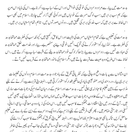
بدھ مت میں پیار سے مراد دوسروں کی خوشی کی خواہش اور اس کے اسباب پیدا کرنا ہے۔ اس کی بنیاد اس امر پر
ہے کہ ہم سب برابر ہیں: سب لوگ مسرت کے خواہاں ہیں اور کوئی بھی آزار نہیں چاہتا۔ اسلام میں بھی سب
اس لحاظ سے برابر ہیں کہ سب خدا کی برابر کی تخلیق ہیں۔ دونوں صورتوں میں، تاہم، تمام ہستیاں برابر ہیں۔
بدھ مت کی تعلیم یہ ہے کہ تمام ہستیاں مسرت کی اہلیت اور اس کا حق رکھتی ہیں، کیونکہ سب کی فطرت مہاتما بدھ
کی فطرت ہے۔ لہٰذا پیار کو استوار کرنے کی تحریک انہیں خوشی دینے پر منحصر ہے۔ پیار اور خدمت خلق مہاتما بدھ
کی عبادت نہیں ہے۔ دوسروں سے پیار بڑھا کر لوگ خود مہاتما بدھ بننے کے مثبت اسباب پیدا کرتے ہیں۔ اس
لحاظ سے، اس طرح وہ بدھیت سے قربت پاتے ہیں، مگر اسلام کی مانند، مہاتما بدھ کے قریب نہیں آتے۔
ان مثالوں سے یہ بات واضح ہو جاتی ہے کہ نظریاتی تفریق کے باوجود، بدھ مت اور اسلام دونوں کی تعلیمات
برابر ہی پیار، درد مندی اور عفو جیسی بنیادی عالمگیر اقدار کو استوار کرتی ہیں۔ البتہ دینی قرابت پیدا کرنے کے لئیے
مذاہب کے مابین تعلیم کا تبادلہ ہی کافی نہیں۔ بدھ مت اور اسلام کے درمیان تصادم کی وجوہات بہت ساری
ہیں اور پیچیدہ ہیں۔ اس کے علاوہ یہ وجوہات ان سب علاقوں میں جہاں جہاں تنازعہ اٹھا ہے ایک جیسی نہیں
ہیں۔ آج کے دور میں دینی اعتقادات جھگڑے کا سبب نہیں ہیں۔ اس عناد کی زیادہ وجہ معاشی، سیاسی، لسانی،
نسلی اور تاریخی عناصر ہیں۔ پھر بھی، فریقین کے لئیے لازم ہے کہ وہ ایک دوسرے کے دین کے بارے میں تعلیم
حاصل کریں تا کہ باہمی عزت و احترام کا ماحول پیدا ہو۔ البتہ محض دینی تفریق کو جھگڑے کا سبب گرداننے کی
بجاۓ اس تنازعہ کی اصل وجوہات جو کہ سماجی، تاریخی اور معاشی مسائل ہیں کی جانب توجہ پھیرنے کی خاطر