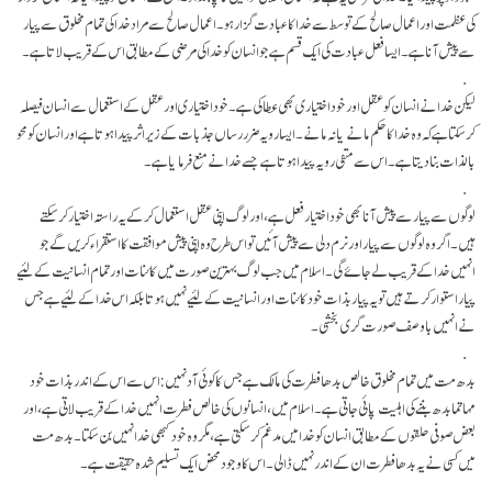
کی عظمت اور اعمال صالح کے توسط سے خدا کا عبادت گزار ہو۔ اعمال صالح سے مراد خدا کی تمام مخلوق سے پیار
سے پیش آنا ہے۔ ایسا فعل عبادت کی ایک قسم ہےجو انسان کو خدا کی مرضی کے مطابق اس کے قریب لاتا ہے۔
لیکن خدا نے انسان کو عقل اور خود اختیاری بھی عطا کی ہے۔ خود اختیاری اور عقل کے استعمال سے انسان فیصلہ
کر سکتا ہے کہ وہ خدا کا حکم مانے یا نہ مانے۔ ایسا رویہ ضرر رساں جذبات کے زیر اثر پیدا ہوتا ہے اور انسان کو محو
بالذات بنا دیتا ہے۔ اس سے منفی رویہ پیدا ہوتا ہے جسے خدا نے منع فرمایا ہے۔
لوگوں سے پیار سے پیش آنا بھی خود اختیار فعل ہے، اور لوگ اپنی عقل استعمال کر کے یہ راستہ اختیار کر سکتے
ہیں۔ اگر وہ لوگوں سے پیار اور نرم دلی سے پیش آئیں تو اس طرح وہ اپنی پیش موافقت کا استقراء کریں گے جو
انہیں خدا کے قریب لے جاۓ گی۔ اسلام میں جب لوگ بہترین صورت میں کائنات اور تمام انسانیت کے لئیے
پیار استوار کرتے ہیں تو یہ پیار بذات خود کائنات اور انسانیت کے لئیے نہیں ہوتا بلکہ اس خدا کے لئیے ہے جس
نے انہیں با وصف صورت گری بخشی۔
بدھ مت میں تمام مخلوق خالص بدھا فطرت کی مالک ہے جس کا کوئی آد نہیں: اس سے اس کے اندر بذات خود
مہاتما بدھ بننے کی اہلیت پائی جاتی ہے۔ اسلام میں، انسانوں کی خالص فطرت انہیں خدا کے قریب لاتی ہے، اور
بعض صوفی حلقوں کے مطابق انسان کو خدا میں مدغم کر سکتی ہے، مگر وہ خود کبھی خدا نہیں بن سکتا۔ بدھ مت
میں کسی نے یہ بدھا فطرت ان کے اندر نہیں ڈالی۔ اس کا وجود محض ایک تسلیم شدہ حقیقت ہے۔