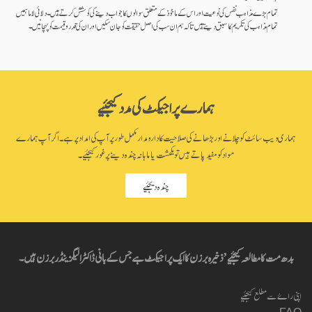
تمام بڑے مذاہب نفس کی نوعیت اور اس کے ماخوذ کے متعلق سوالوں کا جواب دینے کی کوشش کرتے ہیں۔ دلائی لاما ہمیں
تمام مذاہب کی تکریم کا سبق دیتے ہیں تا کہ ہم ان سب کی اصل حقیقت کو جان سکیں اور ان کی قدر و قیمت کو پہچانیں۔
ہمارے پراجیکٹ کی مدد کیجئیے
ہماری ویب سائٹ کو چلانے اور بڑھانے کی صلاحیت کا دارومدار مکمل طور پر آپ کی امداد پر ہے۔ اگر آپ ہمارے
مواد کو مفید پاتے ہیں تو یکمشت یا ماہانہ چندہ دینے پر غور کیجئیے۔
چندہ دیجئیے
بدھ مت کا مطالعہ کیجئیے’ ذخیرہ برزن کا ایک پراجیکٹ ہے جس کے بانی ڈاکٹر الیگزینڈر برزن ہیں۔
اپنی راۓ سے مطلع کیجئیے