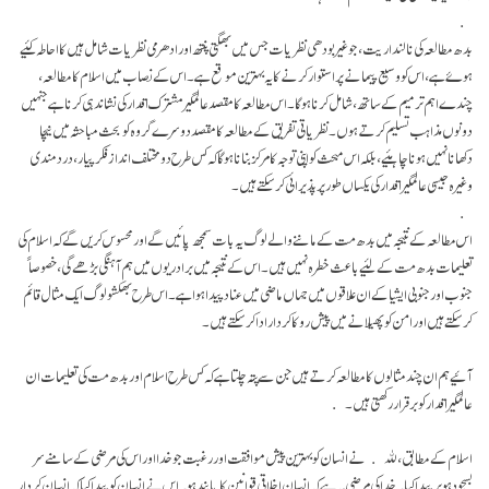
بدھ مطالعہ کی نالندا ریت، جو غیر بودھی نظریات جس میں بھگتی پنتھ اور ادھرمی نظریات شامل ہیں کا احاطہ کئیے
ہوۓ ہے، اس کو وسیع پیمانے پر استوار کرنے کا یہ بہترین موقع ہے۔ اس کے نصاب میں اسلام کا مطالعہ،
چندے اہم ترمیم کے ساتھ، شامل کرنا ہو گا۔ اس مطالعہ کا مقصد عالمگیر مشترک اقدار کی نشاندہی کرنا ہے جنہیں
دونوں مذاہب تسلیم کرتے ہوں۔ نظریاتی تفریق کے مطالعہ کا مقصد دوسرے گروہ کو بحث مباحثہ میں نیچا
دکھانا نہیں ہونا چاہئیے، بلکہ اس مبحث کو اپنی توجہ کا مرکز بنانا ہو گا کہ کس طرح دو مختلف انداز فکر پیار، درد مندی
وغیرہ جیسی عالمگیر اقدار کی یکساں طور پر پذیرائی کر سکتے ہیں۔
اس مطالعہ کے نتیجہ میں بدھ مت کے ماننے والے لوگ یہ بات سمجھ پائیں گے اور محسوس کریں گے کہ اسلام کی
تعلیمات بدھ مت کے لئیے باعث خطرہ نہیں ہیں۔ اس کے نتیجہ میں برادریوں میں ہم آہنگی بڑھے گی، خصوصاً
جنوب اور جنوبی ایشیا کے ان علاقوں میں جہاں ماضی میں عناد پیدا ہوا ہے۔ اس طرح بھکشو لوگ ایک مثال قائم
کر سکتے ہیں اور امن کو پھیلانے میں پیش رو کا کردار ادا کر سکتے ہیں۔
آئیے ہم ان چند مثالوں کا مطالعہ کرتے ہیں جن سے پتہ چلتا ہے کہ کس طرح اسلام اور بدھ مت کی تعلیمات ان
عالمگیر اقدار کو بر قرار رکھتی ہیں۔
اسلام کے مطابق، ﷲ ﷻ نے انسان کو بہترین پیش موافقت اور رغبت جو خدا اور اس کی مرضی کے سامنے سر
بسجود ہو پر پیدا کیا۔ خدا کی مرضی یہ ہے کہ انسان اخلاقی قوانین کا پابند ہو۔ اس نے انسان کو پیدا کیا کہ انسان کردار