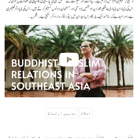
وسیع تر تعلیم کی افزائش لازم ہے۔ سیاست اور معیشت کے متعلق کسی نئی پالیسی کی کامیابی کی ضمانت یہ ہو گی کہ
اس کی بنیاد ان بنیادی عالمگیر اقدار پر ہو جنہیں بودھی اور مسلمان دونوں تسلیم کرتے ہیں۔ اس کی بنیاد تو تعلیم ہی
ہے، اور امید ہے کہ، نالندا ایک بار پھر اس میدان میں لیڈر کا کردار ادا کر سکتی ہے۔ شکریہ۔
اسلام
مذہبی ارتباط
"اکیسویں صدی میں بدھ مت" کانفرنس پر خطاب جو مارچ ۲۰۱۷ میں ناوا نالندا مہاوہار، بھارت میں منعقد ہوئی، ترجمہ: افضال محمود