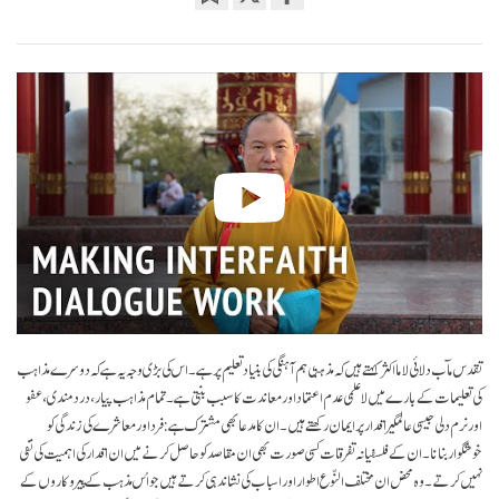
Bookmark
Share
on
facebook
تقدس مآب دلائی لاما اکثر کہتے ہیں کہ مذہبی ہم آہنگی کی بنیاد تعلیم پر ہے۔ اس کی بڑی وجہ یہ ہے کہ دوسرے مذاہب
کی تعلیمات کے بارے میں لا علمی عدم اعتماد اور معاندت کا سبب بنتی ہے۔ تمام مذاہب پیار، درد مندی، عفو
اور نرم دلی جیسی عالمگیر اقدار پر ایمان رکھتے ہیں۔ ان کا مدعا بھی مشترک ہے: فرد اور معاشرے کی زندگی کو
خوشگوار بنانا۔ ان کے فلسفیانہ تفرقات کسی صورت بھی ان مقاصد کو حاصل کرنے میں ان اقدار کی اہمیت کی نفی
نہیں کرتے۔ وہ محض ان مختلف النّوع اطوار اور اسباب کی نشاندہی کرتے ہیں جو اُس مذہب کے پیروکاروں کے