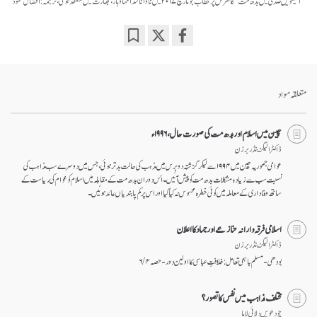
Bookmark
Share
on
facebook
متعلقہ مواد
چین میں اسلام اور بدھ مت کی صورت حال، ۱۹۹۶ء
ڈاکٹر الیگزینڈر برزن
عوامی جمہوریہ چین میں ۱۹۹۴ سے لیکر گزشتہ دو برس میں مذہب کی حالت بد تر ہوئی، جس میں دوسرے سب مذاہب کی
نسبت سب سے زیادہ مشکلات بدھ مت کو پیش آئیں۔ اُس دوران بدھ مت کے مقابلہ میں اسلام کو عوام کی ریاست کے
ساتھ وفاداری کے معاملہ میں کوئی خطرہ محسوس نہ کیا گیا اور اس پر کم پابندیاں عائد ہوئیں۔
اسلامی فرقہ وارانہ تنازعے اور جہاد کا اعلان
ڈاکٹر الیگزینڈر برزن
بودھی-مسلم باہمی تعامل: خلافتِ عباسی کا اولین دور - حصہ ۴ / ۶
مختلف مذاہب میں نفس کا تصور؟
چودھویں دلائی لاما