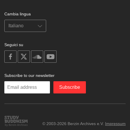
Cambia lingua
Seguici su
on
on
on
on
facebook
X
soundcloud
youtube
Subscribe to our newsletter
Enter
Subscribe
your
email
Study
© 2003-2026 Berzin Archives e.V.
Impressum
Buddhism