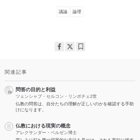
議論
論理
Share
Bookmark
on
facebook
関連記事
問答の目的と利益
ツェンシャブ・セルコン・リンポチェ2世
仏教の問答は、自分たちの理解が正しいのかを確認する手助
けになります。
仏教における現実の概念
アレクサンダー・ベルゼン博士
苦しみに打ち勝つ現実的な方法を見つけ、それを実行に移す