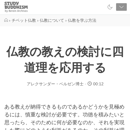
Close
Study
Buddhism
Home
›
チベット仏教
›
仏教について
›
仏教を学ぶ方法
仏教の教えの検討に四
道理を応用する
アレクサンダー・ベルゼン博士
00:12
ある教えが納得できるものであるかどうかを見極め
るには、慎重な検討が必要です。功徳を積みたいと
思ったら、そのために何が必要なのか、それを実現