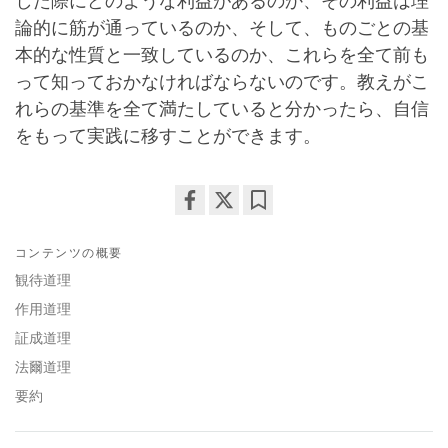
した際にどのような利益があるのか、その利益は理
論的に筋が通っているのか、そして、ものごとの基
本的な性質と一致しているのか、これらを全て前も
って知っておかなければならないのです。教えがこ
れらの基準を全て満たしていると分かったら、自信
をもって実践に移すことができます。
Share
Bookmark
on
コンテンツの概要
facebook
観待道理
作用道理
証成道理
法爾道理
要約