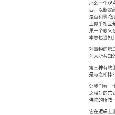
那么一个观
西，以断定
是否和佛陀
上似乎相互
果一个教义
本意也当如
对事物的第
为人所共知
第三种有效
是与之相悖
让我们看一
之相对的东
佛陀的所教
它在逻辑上