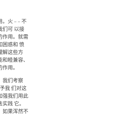
 – – 不
们可 以接
的作用。就需
困惑和 愤
理解这些方
能和睦兼容、
的作用。
。我们考察
予我 们对这
加强我们用此
实践 它。
。如果浑然不