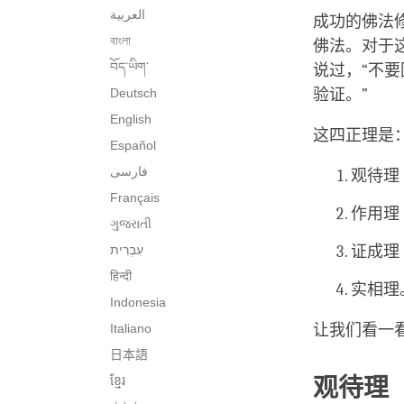
العربية
成功的佛法
বাংলা
佛法。对于
བོད་ཡིག་
说过，“不
Deutsch
验证。”
English
这四正理是
Español
فارسی
观待理
Français
作用理
ગુજરાતી
证成理
हिन्दी
实相理
Indonesia
Italiano
让我们看一
日本語
ខ្មែរ
观待理