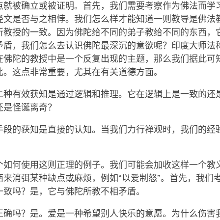
点就被确立或被证明。首先，我们需要考察作为佛法而学习
经文是否与之相悖。我们怎么样才能知道一则教导是佛法
所教授的一致。因为佛陀给不同的弟子教给不同的东西，它
矛盾，我们怎么去认识佛陀最深沉的意欲呢？印度大师法
在佛陀的教授中是一个反复出现的主题，那么我们据此可
此。这点非常重要，尤其在有关道德方面。
二种有效获知是通过逻辑和推理。它在逻辑上是一致的还
还是怪诞离奇？
手段的获知是直接的认知。当我们力行禅观时，我们的经
？
个如何使用这则正理的例子。我们可能会加收这样一个教
西来消弭某种缺点或麻烦，例如“以爱制怒”。首先，我们
一致吗？是，它与佛陀所教不相矛盾。
正确吗？是。爱是一种希望别人快乐的意愿。为什么伤害