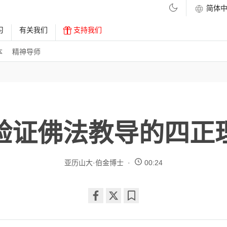
习
有关我们
支持我们
本
精神导师
验证佛法教导的四正
亚历山大·伯金博士
00:24
Share
Bookmark
on