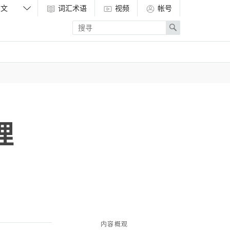
词汇术语
视频
帐号
Enter
Search
search
term
理
内容概观