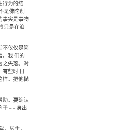
性行为的结
不是佛陀创
的事实是事物
将只是在浪
指不仅仅是简
。我 们的
为之失落。对
有些时 日
这样。把他抛
帮助。要确认
– – 身出
常，转生，