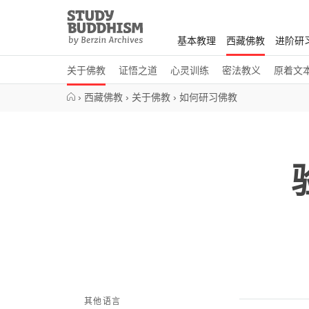
Close
Study
Buddhism
基本教理
西藏佛教
进阶研
Home
关于佛教
证悟之道
心灵训练
密法教义
原着文
›
西藏佛教
›
关于佛教
›
如何研习佛教
其他语言