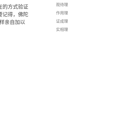
观待理
在的方式验证
作用理
要记得，佛陀
证成理
样亲自加以
实相理