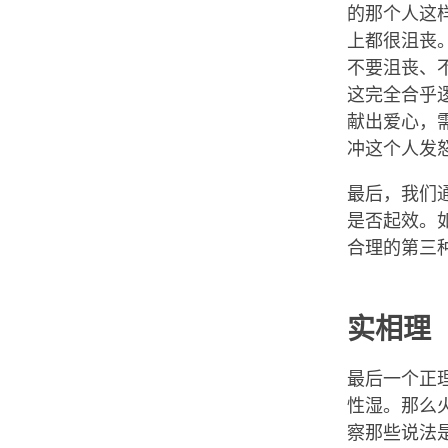
的那个人这
上都很沮丧
不要沮丧、
这完全合乎
献出爱心，
冲这个人发
最后，我们
是否起效。
合理的第三
实相理
最后一个正
性湿。那么
察那些说法