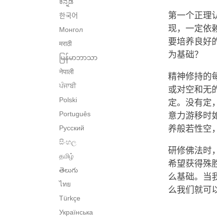
ಕನ್ನಡ
第一个正理
한국어
现，一定依
Монгол
要培养良好
मराठी
为基础？
မြန်မာဘာသာ
नेपाली
精神修持的
ਪੰਜਾਬੀ
或对空和无
Polski
定。没有定
Português
意力游移时
Русский
养般若性空
සිංහල
研修佛法时
தமிழ்
希望获得殊
తెలుగు
么基础。当
ไทย
么我们就可
Türkçe
Українська