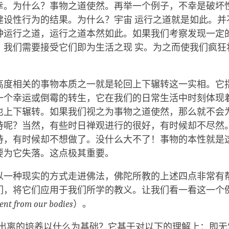
幸。为什么？事物之道使然。再举一个例子，不幸是破坏
建设性行为的结果。为什么？宇宙 运行之道就是如此。并
种运行之道，运行之道本然如此。如果我们考察发现一定
，我们需要接受它们即为生活之现 实。为之而使我们疯狂
高度相关的事物本质之一就是轮回上下辗转这一实相。它
一个幸运或倒霉的转生，它在我们的日常生活中时刻体现着
也上下辗转。如果我们视之为事物之道使然，那么就不会
待呢？当然，有些时日禅观进行的很好，有时候却不尽然。
持，有时候却不想做了。没什么大不了！事物的本性就是
要为它失落。这点极其重要。
以一种现实的方式走进佛法，佛陀所教的上述四点非常有
，将它们应用于我们所学的教义。让我们看一看这一个例子 
nt from our bodies
）。
出离的培养以什么为基础？它基于对以下的理解上：即无