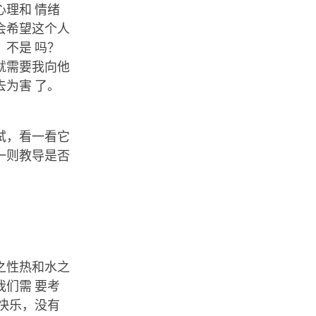
理和 情绪
会希望这个人
不是 吗？
就需要我向他
为害 了。
试，看一看它
一则教导是否
之性热和水之
们需 要考
快乐，没有