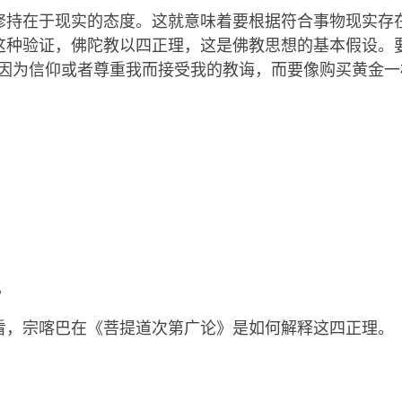
facebook
修持在于现实的态度。这就意味着要根据符合事物现实存
这种验证，佛陀教以四正理，这是佛教思想的基本假设。
要因为信仰或者尊重我而接受我的教诲，而要像购买黄金一
：
。
看，宗喀巴在《菩提道次第广论》是如何解释这四正理。