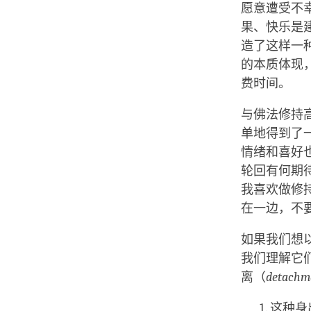
愿意遭受不
果、快乐是
造了这样一
的本质体现
费时间。
与佛法修持
单地得到了
情绪和喜好
轮回有何期
我喜欢做修
在一边，不
如果我们想
我们理解它们
离（
detachme
这种身