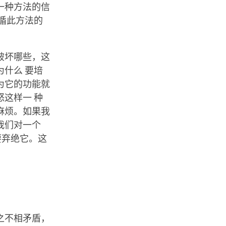
一种方法的信
循此方法的
破坏哪些，这
什么 要培
为它的功能就
这样一 种
麻烦。如果我
我们对一个
要弃绝它。这
之不相矛盾，