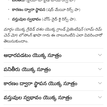
పనితీరు
(బైయా-బా బైడ్-పాయ్ రిగ్స్-పా)
కారణం ద్వారా స్థాపన
(షద్-మేయీ రిగ్స్-పా)
వస్తువుల స్వభావం
(చోస్-నైద్-కై రిగ్స్-పా).
మార్గం యొక్క గ్రేడెడ్ దశల యొక్క గ్రాండ్ ప్రెజెంటేషన్ (లామ్-రిమ్
చెన్-మో) లో
సోంగ్ ఖాపా గారు ఈ నాలుగింటిని ఎలా వివరించారో
తెలుసుకుందాం.
ఆధారపడటం యొక్క సూత్రం
పనితీరు యొక్క సూత్రం
కారణం ద్వారా స్థాపన యొక్క సూత్రం
వస్తువుల స్వభావం యొక్క సూత్రం