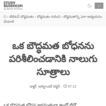
Close
Study
Buddhism
Home
›
టిబెటన్ బౌద్ధమతం
›
బౌద్ధమతం గురించి
›
బౌద్ధమతాన్ని ఎలా అధ్యయనం
చేయాలి
ఒక బౌద్ధమత బోధనను
పరిశీలించడానికి నాలుగు
సూత్రాలు
డాక్టర్. అలెగ్జాండర్ బెర్జిన్
07:12
ఒక బౌద్ధమత బోధన అర్థవంతంగా ఉందో లేదో