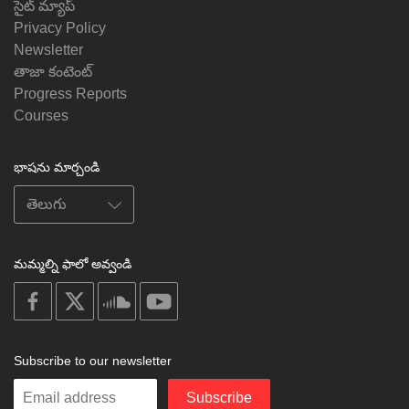
సైట్ మ్యాప్
Privacy Policy
Newsletter
తాజా కంటెంట్
Progress Reports
Courses
భాషను మార్చండి
మమ్మల్ని ఫాలో అవ్వండి
on
on
on
on
facebook
X
soundcloud
youtube
Subscribe to our newsletter
Enter
Subscribe