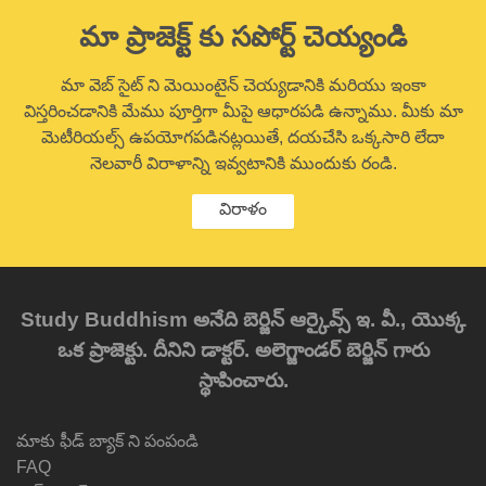
మా ప్రాజెక్ట్ కు సపోర్ట్ చెయ్యండి
మా వెబ్ సైట్ ని మెయింటైన్ చెయ్యడానికి మరియు ఇంకా
విస్తరించడానికి మేము పూర్తిగా మీపై ఆధారపడి ఉన్నాము. మీకు మా
మెటీరియల్స్ ఉపయోగపడినట్లయితే, దయచేసి ఒక్కసారి లేదా
నెలవారీ విరాళాన్ని ఇవ్వటానికి ముందుకు రండి.
విరాళం
Study Buddhism అనేది బెర్జిన్ ఆర్కైవ్స్ ఇ. వీ., యొక్క
ఒక ప్రాజెక్టు. దీనిని డాక్టర్. అలెగ్జాండర్ బెర్జిన్ గారు
స్థాపించారు.
మాకు ఫీడ్ బ్యాక్ ని పంపండి
FAQ