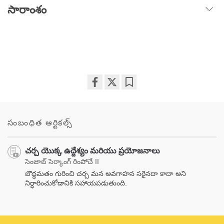
సారాంశం
Share
Bookmark
on
facebook
సంబంధిత ఆర్టికల్స్
చర్చ యొక్క ఉద్దేశ్యం మరియు ప్రయోజనాలు
సెంజాబ్ సెర్కాంగ్ రింపోచే II
బౌద్ధమతం గురించి చర్చ మన అవగాహన సరైనదా కాదా అని
నిర్ధారించుకోడానికి సహాయపడుతుంది.