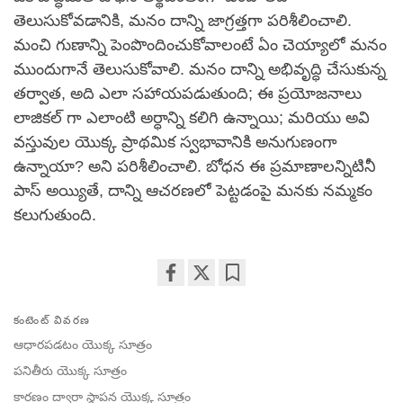
తెలుసుకోవడానికి, మనం దాన్ని జాగ్రత్తగా పరిశీలించాలి.
మంచి గుణాన్ని పెంపొందించుకోవాలంటే ఏం చెయ్యాలో మనం
ముందుగానే తెలుసుకోవాలి. మనం దాన్ని అభివృద్ధి చేసుకున్న
తర్వాత, అది ఎలా సహాయపడుతుంది; ఈ ప్రయోజనాలు
లాజికల్ గా ఎలాంటి అర్ధాన్ని కలిగి ఉన్నాయి; మరియు అవి
వస్తువుల యొక్క ప్రాథమిక స్వభావానికి అనుగుణంగా
ఉన్నాయా? అని పరిశీలించాలి. బోధన ఈ ప్రమాణాలన్నిటినీ
పాస్ అయ్యితే, దాన్ని ఆచరణలో పెట్టడంపై మనకు నమ్మకం
కలుగుతుంది.
Share
Bookmark
on
కంటెంట్ వివరణ
facebook
ఆధారపడటం యొక్క సూత్రం
పనితీరు యొక్క సూత్రం
కారణం ద్వారా స్థాపన యొక్క సూత్రం