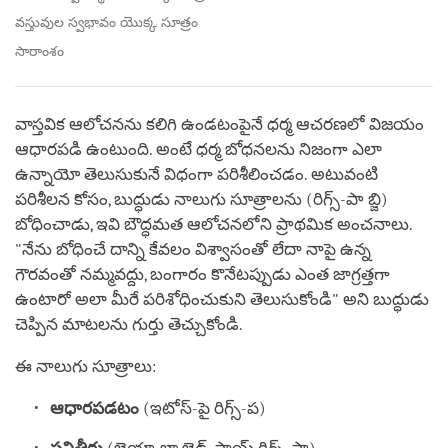
వస్తువుల స్వభావం యొక్క సూత్రం
సారాంశం
వాస్తవిక ఆలోచనను కలిగి ఉండటంపైనే ధర్మ ఆచరణలో విజయం
ఆధారపడి ఉంటుంది. అంటే ధర్మ బోధనలను నిజంగా ఎలా
ఉన్నాయో తెలుసుకునే విధంగా పరిశీలించడం. అటువంటి
పరిశీలన కోసం, బుద్ధుడు నాలుగు సూత్రాలను (రిగ్స్-పా బ్జి)
బోధించాడు, ఇవి బౌద్ధమత ఆలోచనలోని ప్రాథమిక అంచనాలు.
"నేను బోధించే దాన్ని కేవలం విశ్వాసంతో లేదా నాపై ఉన్న
గౌరవంతో నమ్మవద్దు, బంగారం కొనేటప్పుడు ఎంత జాగ్రత్తగా
ఉంటారో అలా మీరే పరిశోధించుకుని తెలుసుకోండి" అని బుద్ధుడు
చెప్పిన మాటలను గుర్తు తెచ్చుకోండి.
ఈ నాలుగు సూత్రాలు:
ఆధారపడటం
(ఇటోస్-పై రిగ్స్-ప)