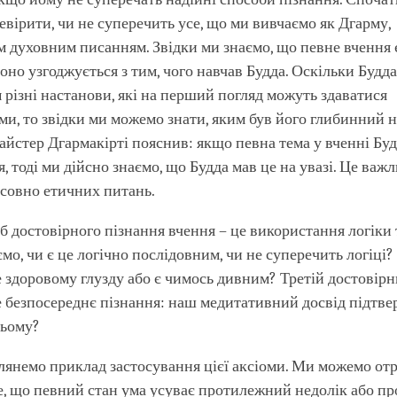
евірити, чи не суперечить усе, що ми вивчаємо як Дгарму,
 духовним писанням. Звідки ми знаємо, що певне вчення 
оно узгоджується з тим, чого навчав Будда. Оскільки Будда
 різні настанови, які на перший погляд можуть здаватися
и, то звідки ми можемо знати, яким був його глибинний 
айстер Дгармакірті пояснив: якщо певна тема у вченні Бу
, тоді ми дійсно знаємо, що Будда мав це на увазі. Це важл
совно етичних питань.
б достовірного пізнання вчення – це використання логіки 
мо, чи є це логічно послідовним, чи не суперечить логіці?
е здоровому глузду або є чимось дивним? Третій достовірн
е безпосереднє пізнання: наш медитативний досвід підтве
цьому?
лянемо приклад застосування цієї аксіоми. Ми можемо от
е, що певний стан ума усуває протилежний недолік або пр