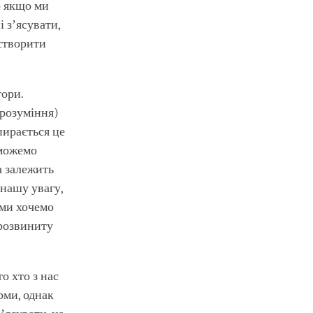
о якщо ми
 зʼясувати,
 створити
тори.
 розуміння)
пирається це
зможемо
а залежить
нашу увагу,
 ми хочемо
 розвиниту
о хто з нас
рми, однак