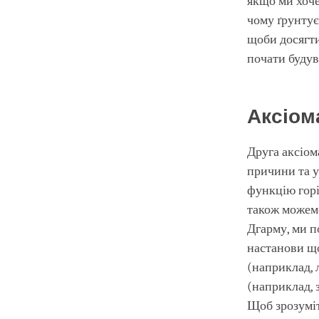
якщо ми хоче
чому ґрунтує
щоби досягти
почати будув
Аксіом
Друга аксіом
причини та у
функцію горі
також можемо
Дгарму, ми п
настанови що
(наприклад, 
(наприклад, 
Щоб зрозуміт