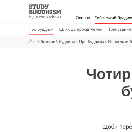
Close
Study
Buddhism
Основи
Тибетський буддиз
Home
Про буддизм
Шлях до просвітлення
Тренування
›
Тибетський буддизм
›
Про буддизм
›
Як вивчати 
Чотир
б
Щоби перев