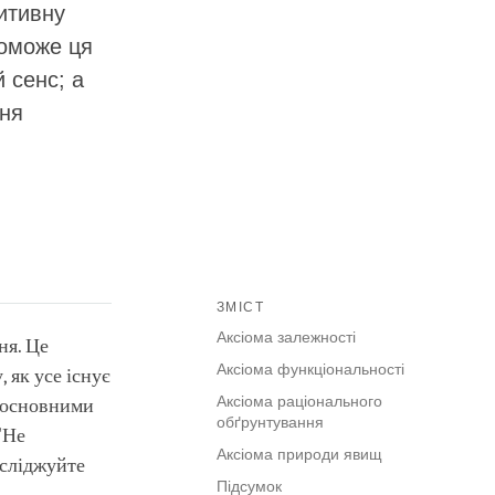
итивну
поможе ця
й сенс; а
ння
ЗМІСТ
Аксіома залежності
ня. Це
Аксіома функціональності
 як усе існує
Аксіома раціонального
 є основними
обґрунтування
"Не
Аксіома природи явищ
осліджуйте
Підсумок