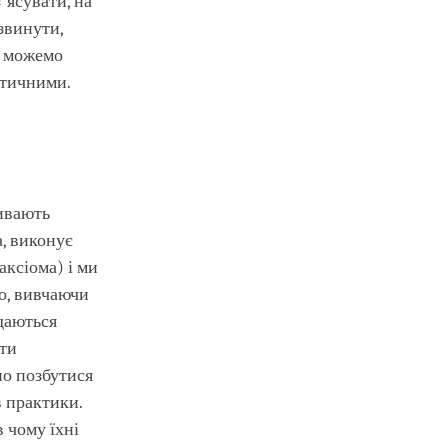
ʼясувати, на
звинути,
и можемо
стичними.
ливають
а, виконує
аксіома) і ми
що, вивчаючи
 даються
ати
но позбутися
в практики.
 чому їхні