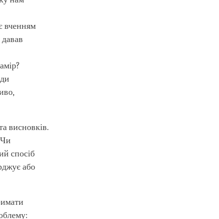
є вченням
 давав
намір?
дди
иво,
та висновків.
 Чи
ий спосіб
рджує або
римати
облему: