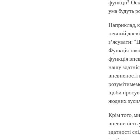
функції? Оскі
ума будуть р
Наприклад, к
певний досві
зʼясувати: "Ц
Функція тако
функція впев
нашу здатніс
впевненості 
розумітимемо
щоби просува
жодних зусил
Крім того, м
впевненість 
здатності сл