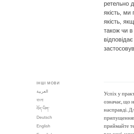
ретельно 
якість, ми
якість, як
також чи в
відповідає
застосовув
ІНШІ МОВИ
العربية
Успіх у прак
বাংলা
означає, що 
བོད་ཡིག་
насправді. Д
Deutsch
припущеннями
приймайте те
English