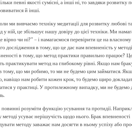
льки певні якості сумісні, а інші ні, то завдяки розвитку 
озвиватися й інші.
оли ми вивчаємо техніку медитації для розвитку любові т
д у ній, це збільшує нашу довіру до цієї техніки. Ми нама
е вірно чи ні?" – і намагаємося перевірити це на власному 
го дослідження в тому, що це дає нам впевненість у методі
неності в тому, що метод практики правильно працює? Ц
ть практикувати метод на глибокому рівні. Якщо нам брак
в тому, що ми робимо, то ми не будемо цим займатися. Як
, навіщо нам робити кожен крок, то будемо щиро докладат
тися у практиці. У протилежному випадку, ми не будемо
ь.
и повинні розуміти функцію усування та протидії. Наприкл
у методі усуває нерішучість щодо нього. Брак впевненості
ідувати методу заважає нам досягти в ньому успіху або пр