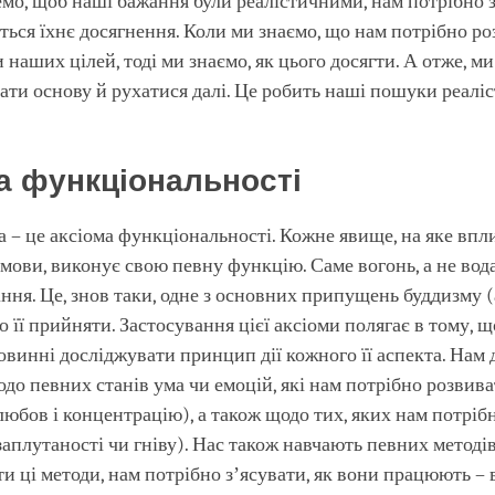
мо, щоб наші бажання були реалістичними, нам потрібно з
ться їхнє досягнення. Коли ми знаємо, що нам потрібно ро
 наших цілей, тоді ми знаємо, як цього досягти. А отже, м
ати основу й рухатися далі. Це робить наші пошуки реалі
а функціональності
а – це аксіома функціональності. Кожне явище, на яке вп
мови, виконує свою певну функцію. Саме вогонь, а не вод
ння. Це, знов таки, одне з основних припущень буддизму (
 її прийняти. Застосування цієї аксіоми полягає в тому, 
овинні досліджувати принцип дії кожного її аспекта. Нам
до певних станів ума чи емоцій, які нам потрібно розвив
любов і концентрацію), а також щодо тих, яких нам потріб
заплутаності чи гніву). Нас також навчають певних методі
и ці методи, нам потрібно зʼясувати, як вони працюють – в