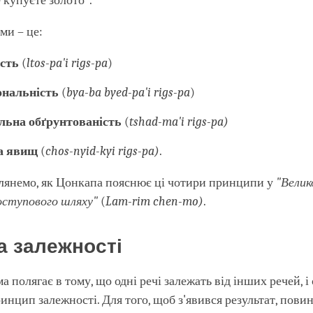
е купуєте золото".
ми – це:
ість
(
ltos-pa'i rigs-pa
)
ональність
(
bya-ba byed-pa'i rigs-pa
)
льна обґрунтованість
(
tshad-ma'i rigs-pa)
а явищ
(
chos-nyid-kyi rigs-pa)
.
лянемо, як Цонкапа пояснює ці чотири принципи у
"
Велик
оступового шляху
"
(
Lam-rim chen-mo)
.
а залежності
а полягає в тому, що одні речі залежать від інших речей, 
ринцип залежності. Для того, щоб з'явився результат, пови