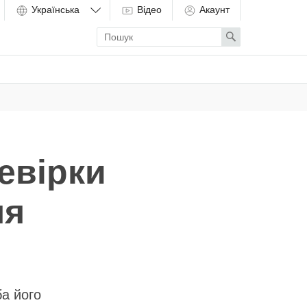
Відео
Акаунт
Enter
Search
search
term
евірки
ня
ба його