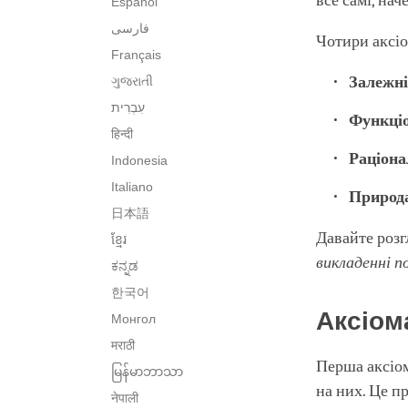
все самі, нач
Español
فارسی
Чотири аксіо
Français
Залежн
ગુજરાતી
Функці
हिन्दी
Раціона
Indonesia
Italiano
Природ
日本語
Давайте розг
ខ្មែរ
викладенні п
ಕನ್ನಡ
한국어
Аксіом
Монгол
मराठी
Перша аксіом
မြန်မာဘာသာ
на них. Це п
नेपाली