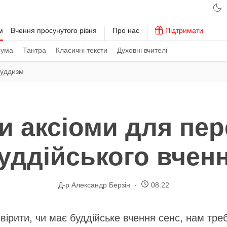
м
Вчення просунутого рівня
Про нас
Підтримати
 ума
Тантра
Класичні тексти
Духовні вчителі
буддизм
и аксіоми для пер
уддійського вчен
Д-р Александр Берзін
08:22
ірити, чи має буддійське вчення сенс, нам тре