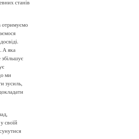
певних станів
а отримуємо
гаємося
досвіді.
. А яка
е збільшує
ує
що ми
и зусиль,
 докладати
ад,
 у своїй
осунутися