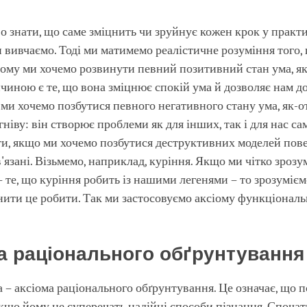
 знати, що саме зміцнить чи зруйнує кожен крок у практ
ми вивчаємо. Тоді ми матимемо реалістичне розуміння того,
ому ми хочемо розвинути певний позитивний стан ума, я
иною є те, що вона зміцнює спокій ума й дозволяє нам д
ми хочемо позбутися певного негативного стану ума, як-от
гніву: він створює проблеми як для інших, так і для нас са
и, якщо ми хочемо позбутися деструктивних моделей пове
'язані. Візьмемо, наприклад, куріння. Якщо ми чітко зрозу
– те, що куріння робить із нашими легенями – то зрозумієм
ити це робити. Так ми застосовуємо аксіому функціональ
а раціонального обґрунтування
а – аксіома раціонального обґрунтування. Це означає, що 
кщо йому не суперечать надійні способи пізнання. Спочат