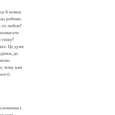
иці й кожна
 що робимо.
к-от любов?
опомагати
 гніву?
мих. Це дуже
дінки, до
міємо
о, чому нам
ності.
положення є
ку нам