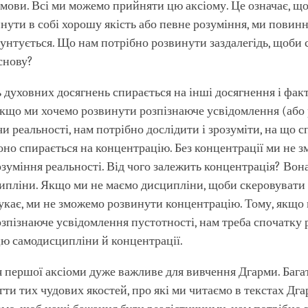
мови. Всі ми можемо прийняти цю аксіому. Це означає, щ
нути в собі хорошу якість або певне розуміння, ми повинні
рунтується. Що нам потрібно розвинути заздалегідь, щоби
снову?
 духовних досягнень спирається на інші досягнення і фак
кщо ми хочемо розвинути розпізнаюче усвідомлення (або
чи реальності, нам потрібно дослідити і зрозуміти, на що с
оно спирається на концентрацію. Без концентрації ми не 
зуміння реальності. Від чого залежить концентрація? Вон
ипліни. Якщо ми не маємо дисципліни, щоби скеровувати 
укає, ми не зможемо розвинути концентрацію. Тому, якщо
зпізнаюче усвідомлення пустотності, нам треба спочатку
ю самодисципліни й концентрації.
 першої аксіоми дуже важливе для вивчення Дгарми. Багат
ягти тих чудових якостей, про які ми читаємо в текстах Дга