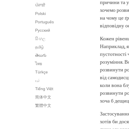
причини та у
ਪੰਜਾਬੀ
хочемо розви
Polski
на чому це ґ
Português
відповідну о
Русский
Кожен рівень
සිංහල
Наприклад, я
தமிழ்
пустотності 
తెలుగు
розуміння. В
ไทย
розвинути ро
Türkçe
від самодисц
اُردو
коли вона бл
Tiếng Việt
розвинути ро
简体中文
хоча б дещиц
繁體中文
Застосування
хотів би дос