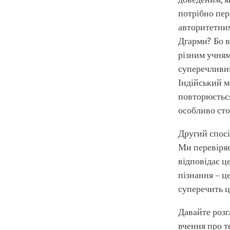
потрібно пер
авторитетним
Дгарми? Бо в
різним учням
суперечливим
Індійський м
повторюється
особливо сто
Другий спосі
Ми перевіряє
відповідає ц
пізнання – ц
суперечить 
Давайте розг
вчення про т