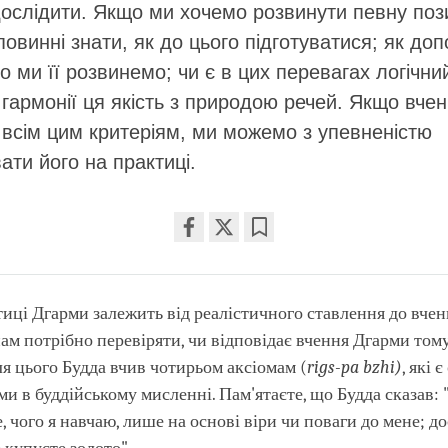
дослідити. Якщо ми хочемо розвинути певну поз
 повинні знати, як до цього підготуватися; як до
що ми її розвинемо; чи є в цих перевагах логічни
 гармонії ця якість з природою речей. Якщо вче
 всім цим критеріям, ми можемо з упевненістю
ати його на практиці.
Share
Bookmark
on
facebook
тиці Дгарми залежить від реалістичного ставлення до вчен
нам потрібно перевіряти, чи відповідає вчення Дгарми тому,
ля цього Будда вчив чотирьом аксіомам (
rigs-pa bzhi)
, які
 в буддійському мисленні. Пам'ятаєте, що Будда сказав: 
, чого я навчаю, лише на основі віри чи поваги до мене; д