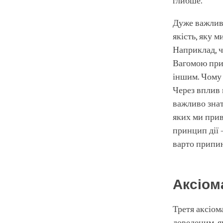
глибше.
Дуже важливо
якість, яку 
Наприклад, ч
Вагомою прич
іншим. Чому 
Через вплив 
важливо знат
яких ми прив
принцип дії 
варто припин
Аксіом
Третя аксіом
доведеним, я