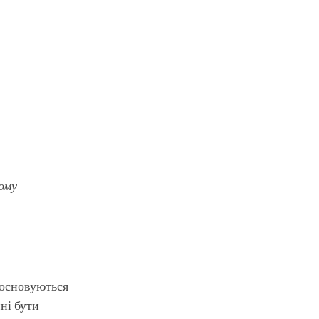
ому
і основуються
нні бути