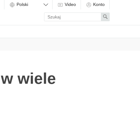
Video
Konto
Enter
Search
search
term
 w wiele