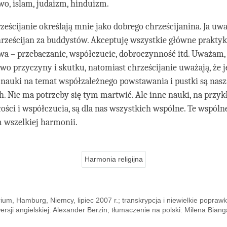
wo, islam, judaizm, hinduizm.
ześcijanie określają mnie jako dobrego chrześcijanina. Ja u
rześcijan za buddystów. Akceptuję wszystkie główne praktyk
wa – przebaczanie, współczucie, dobroczynność itd. Uważam,
rawo przyczyny i skutku, natomiast chrześcijanie uważają, że j
nauki na temat współzależnego powstawania i pustki są nas
ch. Nie ma potrzeby się tym martwić. Ale inne nauki, na przyk
ości i współczucia, są dla nas wszystkich wspólne. Te wspóln
wszelkiej harmonii.
Harmonia religijna
ium, Hamburg, Niemcy, lipiec 2007 r.; transkrypcja i niewielkie poprawk
ersji angielskiej: Alexander Berzin; tłumaczenie na polski: Milena Biang