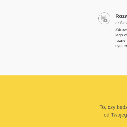
Rozw
dr Ale
Zdrowi
jego c
różne 
syste
To, czy będz
od Twojego