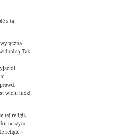
ić z tą
, wyłączną
ywidualną. Tak
w
yjaciół,
 im
 prawd.
t wielu ludzi
 tej religii.
ytku naszym
e religie –