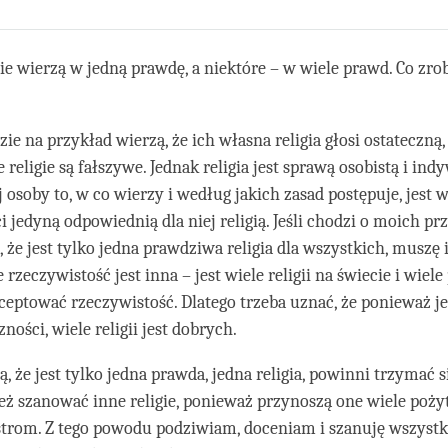
Share
Bookmark
on
facebook
gie wierzą w jedną prawdę, a niektóre – w wiele prawd. Co zrob
zie na przykład wierzą, że ich własna religia głosi ostateczną
 religie są fałszywe. Jednak religia jest sprawą osobistą i ind
j osoby to, w co wierzy i według jakich zasad postępuje, jest 
 jedyną odpowiednią dla niej religią. Jeśli chodzi o moich prz
, że jest tylko jedna prawdziwa religia dla wszystkich, muszę
 rzeczywistość jest inna – jest wiele religii na świecie i wiele
ptować rzeczywistość. Dlatego trzeba uznać, że ponieważ jes
zności, wiele religii jest dobrych.
ą, że jest tylko jedna prawda, jedna religia, powinni trzymać się
eż szanować inne religie, ponieważ przynoszą one wiele poż
strom. Z tego powodu podziwiam, doceniam i szanuję wszystki