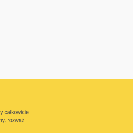
ży całkowicie
tny, rozważ