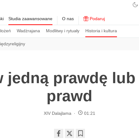
ki
Studia zaawansowane
O nas
Podaruj
ałożeń
Wadżrajana
Modlitwy i rytuały
Historia i kultura
iędzyreligijny
 jedną prawdę lub
prawd
XIV Dalajlama
01:21