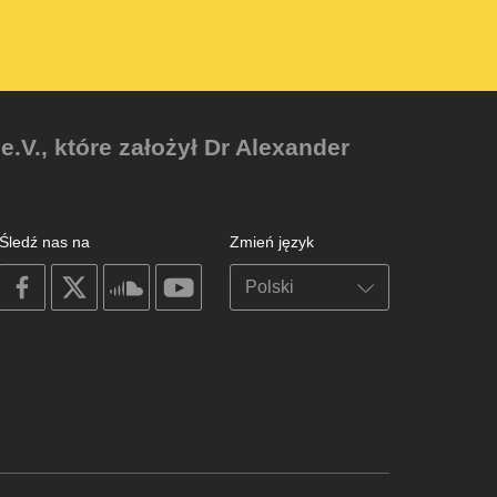
V., które założył Dr Alexander
Śledź nas na
Zmień język
on
on
on
on
facebook
X
soundcloud
youtube