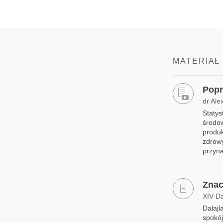
MATERIAŁ
Popr
dr Ale
Statys
środo
produk
zdrow
przyna
Znac
XIV D
Dalajl
spokój