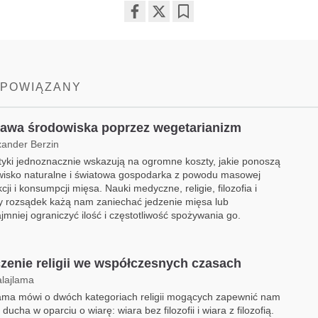
Share
Bookmark
on
facebook
 POWIĄZANY
awa środowiska poprzez wegetarianizm
xander Berzin
tyki jednoznacznie wskazują na ogromne koszty, jakie ponoszą
wisko naturalne i światowa gospodarka z powodu masowej
cji i konsumpcji mięsa. Nauki medyczne, religie, filozofia i
y rozsądek każą nam zaniechać jedzenie mięsa lub
jmniej ograniczyć ilość i częstotliwość spożywania go.
zenie religii we współczesnych czasach
alajlama
ama mówi o dwóch kategoriach religii mogących zapewnić nam
 ducha w oparciu o wiarę: wiara bez filozofii i wiara z filozofią.