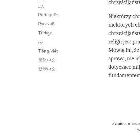
chrześcijańst
پنجابی
Português
Niektórzy chr
Русский
niektórych ch
chrześcijańst
Türkçe
اُردو
religii jest p
Mówię im, że 
Tiếng Việt
sprawą, nie i
简体中文
dotyczące mił
繁體中文
fundamentem 
Zapis seminar
w