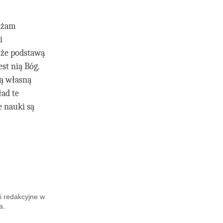
ważam
i
 że podstawą
est nią Bóg.
zą własną
ład te
e nauki są
i redakcyjne w
a.