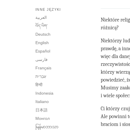
INNE JĘZYKI
العربية
Niektóre reli
བོད་ཡིག་
różnicą?
Deutsch
Niektórzy lud
English
prawdę, a inne
Español
więc dla dane
فارسی
rzeczywistości
Français
którzy wierzą
powiedzieć, że
हिन्दी
Musimy zaakce
Indonesia
i wiele społec
Italiano
Ci którzy czuj
日本語
Ale powinni t
Монгол
braciom i sio
မြန်မာဘာသာ