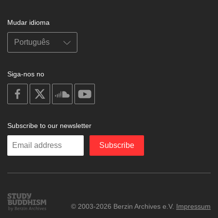
Mudar idioma
Siga-nos no
on
on
on
on
facebook
X
soundcloud
youtube
Subscribe to our newsletter
Enter
Subscribe
your
email
Study
© 2003-2026 Berzin Archives e.V.
Impressum
Buddhism