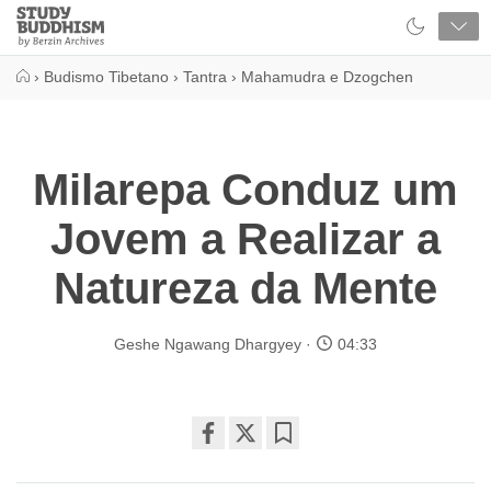
Close
Study
Buddhism
Home
›
Budismo Tibetano
›
Tantra
›
Mahamudra e Dzogchen
Milarepa Conduz um
Jovem a Realizar a
Natureza da Mente
Geshe Ngawang Dhargyey
04:33
Share
Bookmark
on