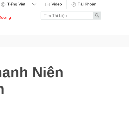
Video
Tài Khoản
Enter
Search
Dường
search
term
hanh Niên
m