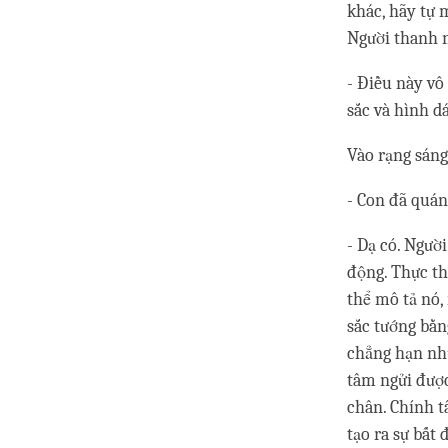
khác, hãy tự 
Người thanh n
- Điều này vô
sắc và hình d
Vào rạng sáng
- Con đã quán
- Dạ có. Ngườ
động. Thực th
thể mô tả nó,
sắc tướng bằn
chẳng hạn như
tâm ngửi được
chân. Chính t
tạo ra sự bất