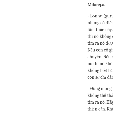
Milarepa.
- Bổn sư (guru
nhưng có điều 
tâm thức này.
thì nó không 
tìm ra nó đượ
Nếu con cố gi
chuyển. Nếu c
nó thì nó khôn
không biết bả
con sự chỉ dẫ
- Đừng mong t
không thể thấ
tìm ra nó. Hã
thiển cận. Kh