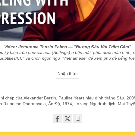
Video: Jetsunma Tenzin Palmo — “Đương Đầu Với Trầm Cảm”
o ký hiệu tròn như cái hoa (Settings) ở bên mặt, phía dưới màn hình, 
Subtitles/CC” và chọn ngôn ngữ "Vietnamese" để xem phụ đề tiếng Việ
Nhận thức
hi chép của Alexander Berzin, Pauline Yeats hiệu đính tháng Sáu, 2008
a Rinpoche Dharamsala, Ấn Độ, 1974, Lozang Ngodrub dịch, Mai Tuyế
Share
Bookmark
on