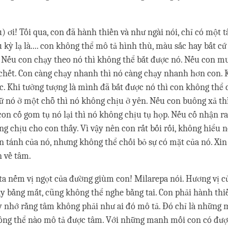
) ơi! Tối qua, con đã hành thiền và như ngài nói, chỉ có một t
kỳ lạ là.... con không thể mô tả hình thù, màu sắc hay bất cứ 
 Nếu con chạy theo nó thì không thể bắt được nó. Nếu con m
chết. Con càng chạy nhanh thì nó càng chạy nhanh hơn con. 
c. Khi tưởng tượng là mình đã bắt được nó thì con không thể 
ữ nó ở một chỗ thì nó không chịu ở yên. Nếu con buông xả th
on cố gom tụ nó lại thì nó không chịu tụ họp. Nếu cố nhận r
g chịu cho con thấy. Vì vậy nên con rất bối rối, không hiểu nó
n tánh của nó, nhưng không thể chối bỏ sự có mặt của nó. Xi
n về tâm.
a nếm vị ngọt của đường giùm con! Milarepa nói. Hương vị 
y bằng mắt, cũng không thể nghe bằng tai. Con phải hành thi
y nhớ rằng tâm không phải như ai đó mô tả. Đó chỉ là những
ông thể nào mô tả được tâm. Với những manh mối con có đượ