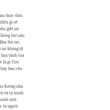
âm thức thôi,
điều gì về
uốn giết nó
Không thể nào
dẫm lên nó.
ì nó không di
a bản tánh của
 là gì. Con
n hãy ban cho
của đường nâu
ền và tự mình
 manh mối
c từ người