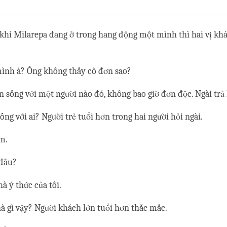
Share
Bookmark
on
facebook
khi Milarepa đang ở trong hang động một mình thì hai vị kh
mình à? Ông không thấy cô đơn sao?
ôn sống với một người nào đó, không bao giờ đơn độc. Ngài trả 
ống với ai? Người trẻ tuổi hơn trong hai người hỏi ngài.
âm.
 đâu?
à ý thức của tôi.
nhà gì vậy? Người khách lớn tuổi hơn thắc mắc.