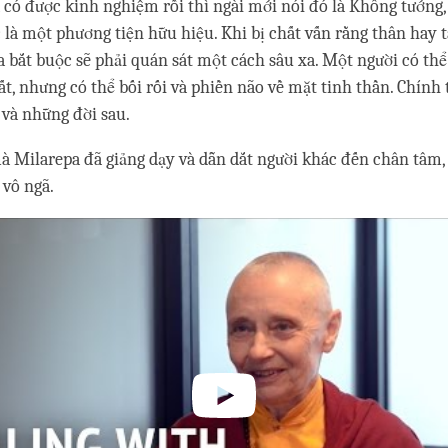
 có được kinh nghiệm rồi thì ngài mới nói đó là Không tướng,
c là một phương tiện hữu hiệu. Khi bị chất vấn rằng thân hay
a bắt buộc sẽ phải quán sát một cách sâu xa. Một người có t
ất, nhưng có thể bối rối và phiền não về mặt tinh thần. Chính
 và những đời sau.
à Milarepa đã giảng dạy và dẫn dắt người khác đến chân tâm,
 vô ngã.