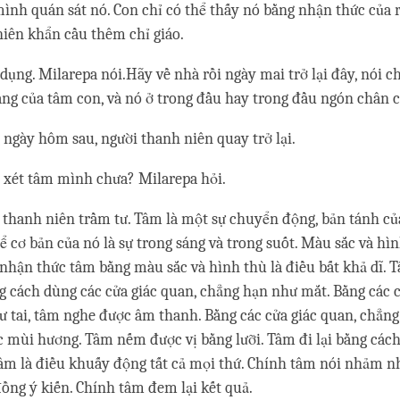
mình quán sát nó. Con chỉ có thể thấy nó bằng nhận thức của 
iên khẩn cầu thêm chỉ giáo.
 dụng. Milarepa nói.Hãy về nhà rồi ngày mai trở lại đây, nói c
áng của tâm con, và nó ở trong đầu hay trong đầu ngón chân c
 ngày hôm sau, người thanh niên quay trở lại.
 xét tâm mình chưa? Milarepa hỏi.
i thanh niên trầm tư. Tâm là một sự chuyển động, bản tánh của
ể cơ bản của nó là sự trong sáng và trong suốt. Màu sắc và hì
 nhận thức tâm bằng màu sắc và hình thù là điều bất khả dĩ. 
g cách dùng các cửa giác quan, chẳng hạn như mắt. Bằng các c
 tai, tâm nghe được âm thanh. Bằng các cửa giác quan, chẳn
 mùi hương. Tâm nếm được vị bằng lưỡi. Tâm đi lại bằng cách
âm là điều khuấy động tất cả mọi thứ. Chính tâm nói nhảm n
 đồng ý kiến. Chính tâm đem lại kết quả.