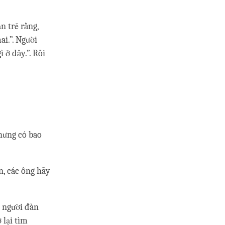
n trẻ rằng,
ai.”. Người
 ở đây.”. Rồi
nhưng có bao
n, các ông hãy
, người đàn
 lại tìm