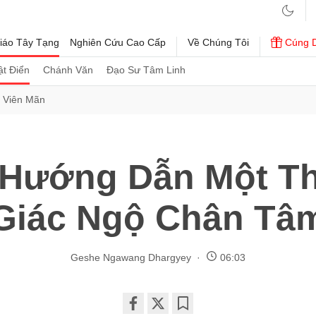
iáo Tây Tạng
Nghiên Cứu Cao Cấp
Về Chúng Tôi
Cúng 
t Điển
Chánh Văn
Đạo Sư Tâm Linh
i Viên Mãn
 Hướng Dẫn Một T
Giác Ngộ Chân Tâ
Geshe Ngawang Dhargyey
06:03