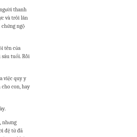
 người thanh
c và trôi lăn
i chứng ngộ
i tên của
sáu tuổi. Rồi
a việc quy y
h cho con, hay
ày.
ã, nhưng
i đệ tử đã