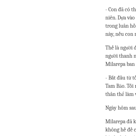
- Con đã có t
niên. Dựa vào
trong luân hồ
này, nếu con 
Thế là người 
người thanh n
Milarepa ban 
- Bắt đầu từ 
Tam Bảo. Tối 
thân thể làm 
Ngày hôm sau,
Milarepa đã k
không hề đề c