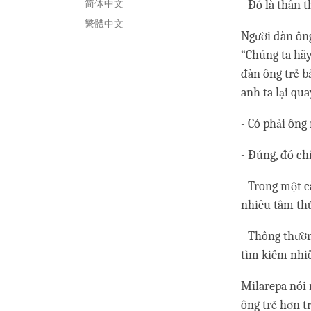
简体中文
- Đó là thân t
繁體中文
Người đàn ông
“Chúng ta hãy 
đàn ông trẻ bả
anh ta lại qua
- Có phải ông
- Đúng, đó ch
- Trong một c
nhiêu tâm thứ
- Thông thườn
tìm kiếm nhiề
Milarepa nói 
ông trẻ hơn t