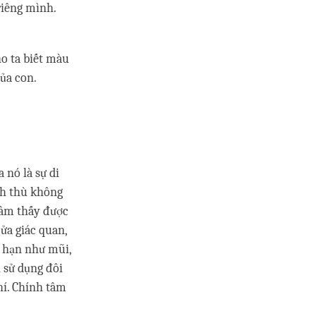
riêng mình.
ho ta biết màu
ủa con.
 nó là sự di
nh thù không
Tâm thấy được
ửa giác quan,
g hạn như mũi,
 sử dụng đôi
hí. Chính tâm