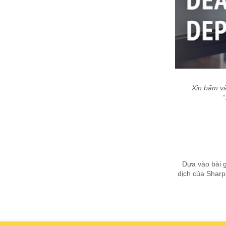
Xin bấm và
“
Dựa vào bài g
dịch của Sharp