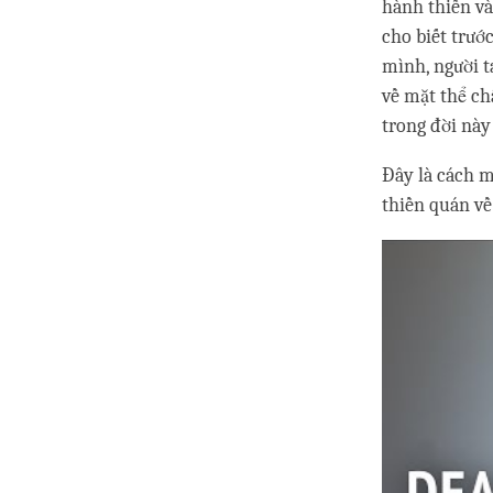
hành thiền và
cho biết trướ
mình, người t
về mặt thể ch
trong đời này
Đây là cách m
thiền quán về