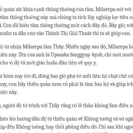
hể quán sát khía cạnh thông thường của tâm. Milarepa nói với
 tâm thông thường này mà chúng ta tích lũy nghiệp lực tiêu cự
i. Con đã hiểu tâm thông thường một cách đầy đủ. Bây giờ, vớ
muốn ta dẫn con vào Thành Thị Giải Thoát thì ta sẽ giúp con.
đệ tử nhận Milarepa làm Thầy. Nhiều ngày sau đó, Milarepa hỏ
iên này. Tên của anh là Upasaka Sanggyay-kyab, chỉ mới mười 
cho vị đệ tử mới giáo huấn đầu tiên về quy y.
tối hôm nay trở đi, đừng bao giờ phá vỡ mối liên hệ chặt chẽ củ
nay, con hãy thiền quán xem có phải là tâm bảo hộ và giúp íc
việc này.
 người đệ tử trình với Thầy rằng có lẽ thân không làm điều n
héo léo hướng dẫn đệ tử thiền quán về Không tướng và vô ng
ập đến Không tướng, hay thổi phồng điều đó. Chỉ sau khi ngườ