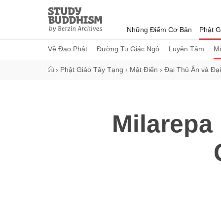
Close
Study
Buddhism
Những Điểm Cơ Bản
Phật G
Home
Về Đạo Phật
Đường Tu Giác Ngộ
Luyện Tâm
Mậ
›
Phật Giáo Tây Tạng
›
Mật Điển
›
Đại Thủ Ấn và Đạ
Milarepa