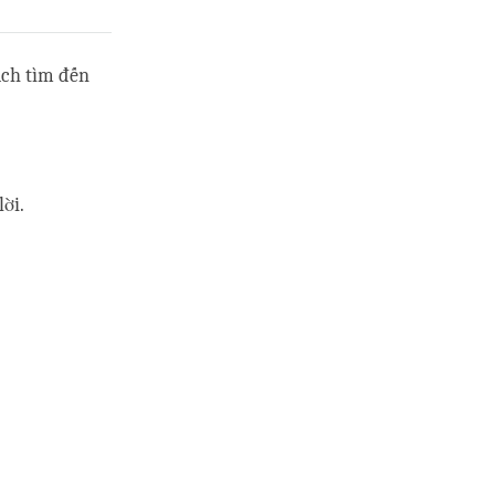
ách tìm đến
lời.