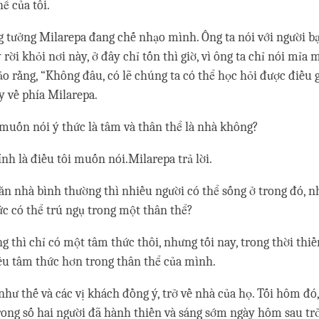
hể của tôi.
 tưởng Milarepa đang chế nhạo mình. Ông ta nói với người bạ
rời khỏi nơi này, ở đây chỉ tốn thì giờ, vì ông ta chỉ nói mỉa m
o rằng, “Không đâu, có lẽ chúng ta có thể học hỏi được điều gì
y về phía Milarepa.
 muốn nói ý thức là tâm và thân thể là nhà không?
ính là điều tôi muốn nói.Milarepa trả lời.
ăn nhà bình thường thì nhiều người có thể sống ở trong đó, 
c có thể trú ngụ trong một thân thể?
g thì chỉ có một tâm thức thôi, nhưng tối nay, trong thời thiề
u tâm thức hơn trong thân thể của mình.
như thế và các vị khách đồng ý, trở về nhà của họ. Tối hôm đó
rong số hai người đã hành thiền và sáng sớm ngày hôm sau trở