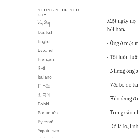
NHỮNG NGÔN NGỮ
KHÁC
Một ngày nọ, 
བོད་ཡིག་
hỏi han.
Deutsch
English
- Ông ở một 
Español
- Tôi luôn lu
Français
हिन्दी
- Nhưng ông s
Italiano
- Với bồ đề t
日本語
한국어
- Hắn đang ở
Polski
- Trong căn nh
Português
Русский
- Đó là loại 
Українська