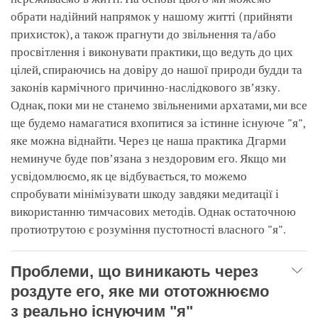
обрати надійний напрямок у нашому житті (прийняти
прихисток), а також прагнути до звільнення та/або
просвітлення і виконувати практики, що ведуть до цих
цілей, спираючись на довіру до нашої природи будди та
законів кармічного причинно-наслідкового звʼязку.
Однак, поки ми не станемо звільненими архатами, ми все
ще будемо намагатися вхопитися за істинне існуюче "я",
яке можна віднайти. Через це наша практика Дгарми
неминуче буде повʼязана з нездоровим его. Якщо ми
усвідомлюємо, як це відбувається, то можемо
спробувати мінімізувати шкоду завдяки медитації і
використанню тимчасових методів. Однак остаточною
протиотрутою є розуміння пустотності власного "я".
Проблеми, що виникають через
роздуте его, яке ми ототожнюємо
з реально існуючим "я"