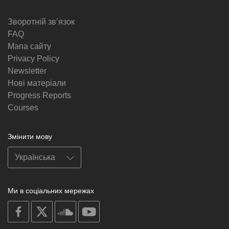
Зворотній звʼязок
FAQ
Мапа сайту
Privacy Policy
Newsletter
Нові матеріали
Progress Reports
Courses
Змінити мову
Ми в соціальних мережах
on
on
on
on
facebook
X
soundcloud
youtube