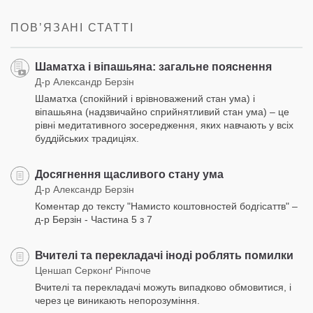
facebook
ПОВʼЯЗАНІ СТАТТІ
Шаматха і віпашьяна: загальне пояснення
Д-р Александр Берзін
Шаматха (спокійний і врівноважений стан ума) і
віпашьяна (надзвичайно сприйнятливий стан ума) – це
рівні медитативного зосередження, яких навчають у всіх
буддійських традиціях.
Досягнення щасливого стану ума
Д-р Александр Берзін
Коментар до тексту "Намисто коштовностей бодгісаттв" –
д-р Берзін - Частина 5 з 7
Вчителі та перекладачі іноді роблять помилки
Ценшап Серконґ Рінпоче
Вчителі та перекладачі можуть випадково обмовитися, і
через це виникають непорозуміння.