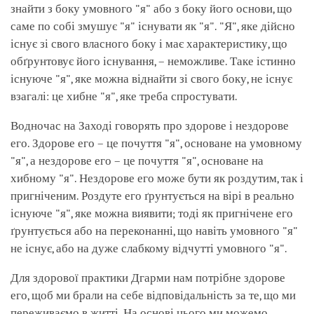
знайти з боку умовного "я" або з боку його основи, що
саме по собі змушує "я" існувати як "я". "Я", яке дійсно
існує зі свого власного боку і має характеристику, що
обґрунтовує його існування, – неможливе. Таке істинно
існуюче "я", яке можна віднайти зі свого боку, не існує
взагалі: це хибне "я", яке треба спростувати.
Водночас на Заході говорять про здорове і нездорове
его. Здорове его – це почуття "я", основане на умовному
"я", а нездорове его – це почуття "я", основане на
хибному "я". Нездорове его може бути як роздутим, так і
пригніченим. Роздуте его ґрунтується на вірі в реально
існуюче "я", яке можна виявити; тоді як пригнічене его
ґрунтується або на переконанні, що навіть умовного "я"
не існує, або на дуже слабкому відчутті умовного "я".
Для здорової практики Дгарми нам потрібне здорове
его, щоб ми брали на себе відповідальність за те, що ми
переживаємо в житті. На основі цього ми можемо