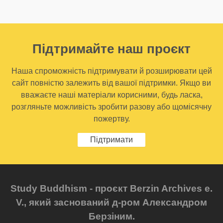
Підтримайте наш проєкт
Наша спроможність підтримувати й розширювати цей
сайт повністю залежить від вашої підтримки. Якщо ви
вважаєте наші матеріали корисними, будь ласка,
розгляньте можливість зробити разову або щомісячну
пожертву.
Підтримати
Study Buddhism - проєкт Berzin Archives e.
V., який заснований д-ром Александром
Берзіним.