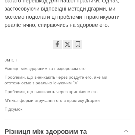
багато перешкод для нашої практики. Однак,
застосовуючи відповідні методи Дгарми, ми
можемо подолати ці проблеми і практикувати
реалістично, спираючись на здорове его.
Share
Bookmark
on
ЗМІСТ
facebook
Різниця між здоровим та нездоровим его
Проблеми, що виникають через роздуте его, яке ми
ототожнюємо з реально існуючим "я"
Проблеми, що виникають через пригнічене его
М'якіші форми втручання его в практику Дгарми
Підсумок
Різниця між здоровим та