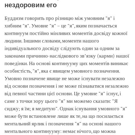
нездоровим его
Буддизм говорить про різницю між умовним "я" і
хибним "я". Умовне "я" – це "я", яким позначається
континуум постійно мінливих моментів досвіду кожної
людини. Іншими словами, моменти нашого
індивідуального досвіду слідують один за одним за
законами причинно-наслідкового звʼязку (карми) нашої
поведінки. На основі континууму цих моментів виникає
особистість, "я", яка є явищем умовного позначення.
Умовно позначене явище не може існувати незалежно
від основи позначення і не може пізнаватися незалежно
від певної частини цієї основи. Це умовне "я" існує, і
саме з точки зору цього "я" ми можемо сказати: "Я
сиджу; я їм; я медитую". Однак існування умовного "я"
може бути встановлене лише як те, на що посилається
ментальний ярлик і позначення "я" на основі нашого
ментального континууму: немає нічого, що можна