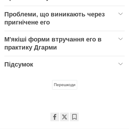
Проблеми, що виникають через
пригнічене его
М'якіші форми втручання его в
практику Дгарми
Підсумок
Перешкоди
Share
Bookmark
on