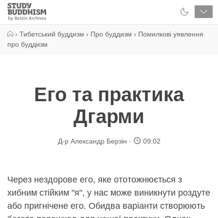
Close
Study
Buddhism
Home
›
Тибетський буддизм
›
Про буддизм
›
Помилкові уявлення
про буддизм
Его та практика
Дгарми
Д-р Александр Берзін
09:02
Через нездорове его, яке ототожнюється з
хибним стійким "я", у нас може виникнути роздуте
або пригнічене его. Обидва варіанти створюють