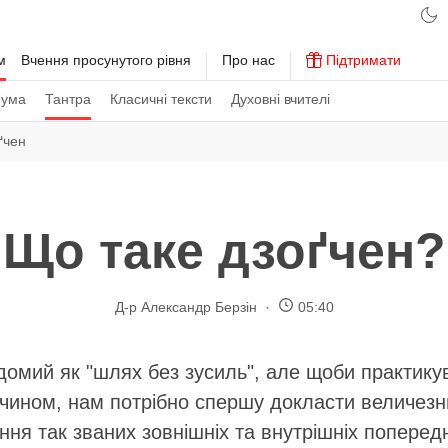
м
Вчення просунутого рівня
Про нас
Підтримати
 ума
Тантра
Класичні тексти
Духовні вчителі
ґчен
Що таке дзоґчен?
Д-р Александр Берзін
05:40
домий як "шлях без зусиль", але щоби практику
чином, нам потрібно спершу докласти величезн
ння так званих зовнішніх та внутрішніх попередн