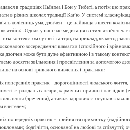
адався в традиціях Ньїнґма і Бон у Тибеті, а потім цю пра
ати в різних школах традиції Каґ'ю. У системі класифікаці
в'ять колісниць ума, дзоґчен – це найвища з шести колісни
як атійоґа. Однак у наш час медитація в стилі дзоґчен час
 поза контекстом сутри і тантри, наприклад, як метод засп
осконалого зосередження шаматхи (спокійного і врівнова
ка дзоґчен може бути дуже ефективною і в такому контекс
немо досягти звільнення і просвітлення за допомогою дзоґ
лише на основі тривалого вивчення і практики:
іх попередніх практик – дорогоцінності людського життя,
ності, страждань сансари, кармічних причин і наслідків (е
звільнення (зречення), а також здорових стосунків з квал
м вчителем;
ніх попередніх практик – прийняття прихистку (надійног
поклонами; бодгічітти, основаної на любові та співчутті; о