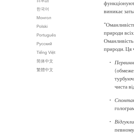
日本語
функціонуют
한국어
виникає зать
Монгол
"Оманливість
Polski
природи всіх
Português
Оманливість 
Русский
природи. Ця 
Tiếng Việt
简体中文
Первинн
繁體中文
(обмеже
турбуючі
чиста ві
Спонтан
гологра
Відгукл
певному 