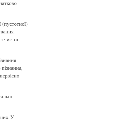
чатково
 (пустотної)
ування.
єї чистої
пізнання
 пізнання,
 первісно
тальні
нших. У