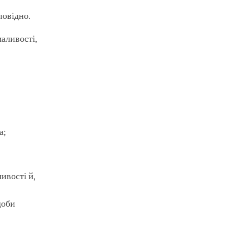
повідно.
аливості,
а;
ивості й,
щоби