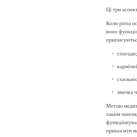
Ці три аспек
Коли ріґпа о
воно функці
приписуютьс
спогади
кармічні
схильніс
звичка 
Метою медита
таким чином,
функціонуван
приносити ма