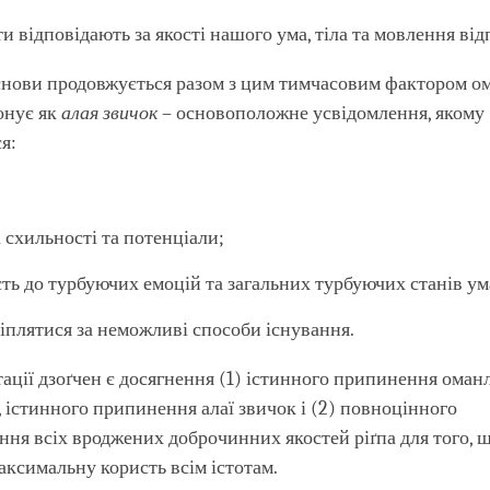
ти відповідають за якості нашого ума, тіла та мовлення від
снови продовжується разом з цим тимчасовим фактором ом
онує як
алая звичок
– основоположне усвідомлення, якому
я:
;
 схильності та потенціали;
ть до турбуючих емоцій та загальних турбуючих станів ум
чіплятися за неможливі способи існування.
ції дзоґчен є досягнення (1) істинного припинення оманл
 істинного припинення алаї звичок і (2) повноцінного
ня всіх вроджених доброчинних якостей ріґпа для того, 
ксимальну користь всім істотам.