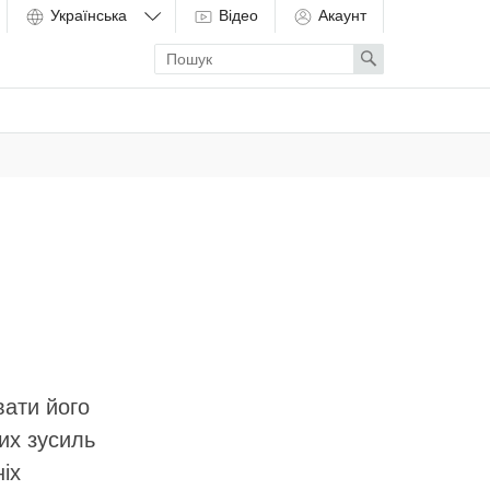
Відео
Акаунт
Enter
Search
search
term
вати його
их зусиль
іх