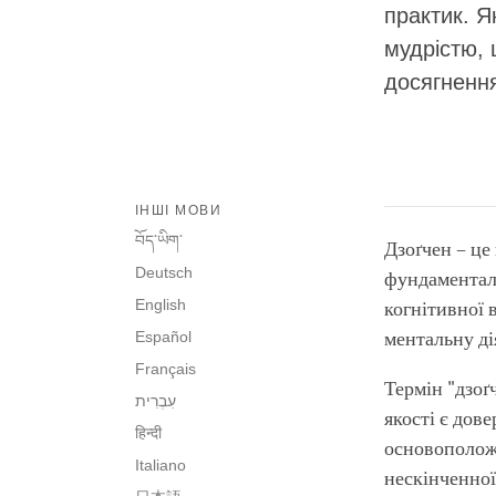
практик. Я
мудрістю, 
досягнення
ІНШІ МОВИ
བོད་ཡིག་
Дзоґчен – це
Deutsch
фундаменталь
English
когнітивної 
Español
ментальну ді
Français
Термін "дзоґч
якості є дов
हिन्दी
основоположн
Italiano
нескінченної