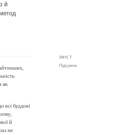
ю й
 метод
ЗМІСТ
Підсумок
найтонших,
ьність
и як
о всі буддові
шому,
ової й
раз не