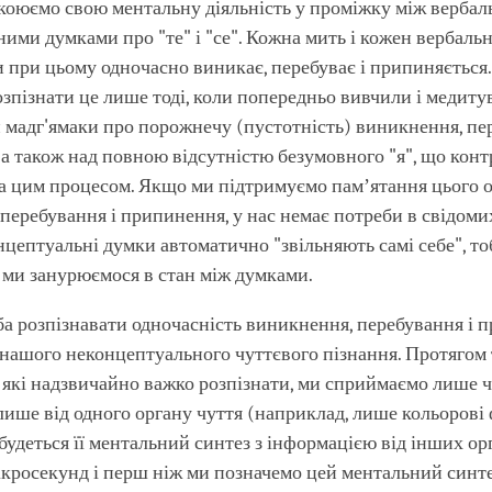
коюємо свою ментальну діяльність у проміжку між верба
ими думками про "те" і "се". Кожна мить і кожен вербаль
 при цьому одночасно виникає, перебуває і припиняєтьс
зпізнати це лише тоді, коли попередньо вивчили і медиту
мадг'ямаки про порожнечу (пустотність) виникнення, пер
а також над повною відсутністю безумовного "я", що кон
за цим процесом. Якщо ми підтримуємо памʼятання цього 
перебування і припинення, у нас немає потреби в свідоми
нцептуальні думки автоматично "звільняють самі себе", т
а ми занурюємося в стан між думками.
ба розпізнавати одночасність виникнення, перебування і
нашого неконцептуального чуттєвого пізнання. Протягом
 які надзвичайно важко розпізнати, ми сприймаємо лише 
ише від одного органу чуття (наприклад, лише кольорові
будеться її ментальний синтез з інформацією від інших орг
кросекунд і перш ніж ми позначемо цей ментальний синте