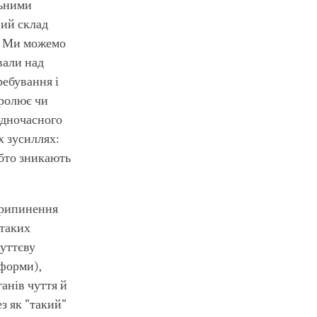
льними
ний склад
я. Ми можемо
вали над
ебування і
тролює чи
одночасного
х зусиллях:
обто зникають
 припинення
 таких
чуттєву
 форми),
анів чуття й
з як "такий"