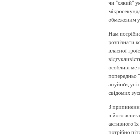
чи "сякий" у
мікросекунда
обмеженим ус
Нам потрібно
розпізнати к
власної трої
відгукливіст
особливі мет
попередньо 
ануйоґи, усі
свідомих зус
З припиненн
в його аспек
активного їх
потрібно пі