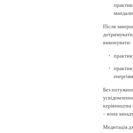
практик
мандали 
Після заверш
дотримуватис
виконувати:
практику
практик
енергія
Без потужног
усвідомлення
керівництва 
– вона занадт
Медитація дз