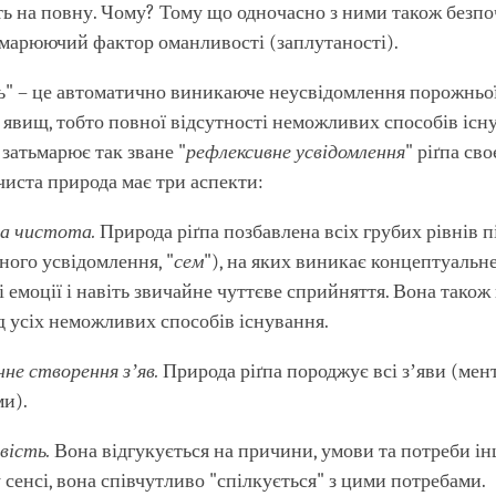
ь на повну. Чому? Тому що одночасно з ними також безпо
марюючий фактор оманливості (заплутаності).
" – це автоматично виникаюче неусвідомлення порожньої
 явищ, тобто повної відсутності неможливих способів існ
затьмарює так зване "
рефлексивне усвідомлення
" ріґпа сво
чиста природа має три аспекти:
а чистота.
Природа ріґпа позбавлена всіх грубих рівнів 
ного усвідомлення, "
сем
"), на яких виникає концептуальне
 емоції і навіть звичайне чуттєве сприйняття. Вона також
д усіх неможливих способів існування.
не створення зʼяв.
Природа ріґпа породжує всі зʼяви (мен
ми).
ивість.
Вона відгукується на причини, умови та потреби і
сенсі, вона співчутливо "спілкується" з цими потребами.