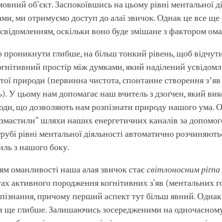
мовний об'єкт. Заспокоївшись на цьому рівні ментальної д
ми, ми отримуємо доступ до алаї звичок. Однак це все ще 
відомленням, оскільки воно буде змішане з фактором ома
 проникнути глибше, на більш тонкий рівень, щоб відчут
огнітивний простір між думками, який наділений усвідом
стої природи (первинна чистота, спонтанне створення зʼяв 
ь). У цьому нам допомагає наш вчитель з дзоґчен, який ви
оди, що дозволяють нам розпізнати природу нашого ума. 
"змастили" шляхи наших енергетичних каналів за допомо
 грубі рівні ментальної діяльності автоматично розчиняють
иль з нашого боку.
ям оманливості наша алая звичок стає
світлоносним ріґпа
тах активного породження когнітивних з’яв (ментальних г
 пізнання, причому перший аспект тут більш явний. Однак
ти ще глибше. Залишаючись зосередженими на одночасном