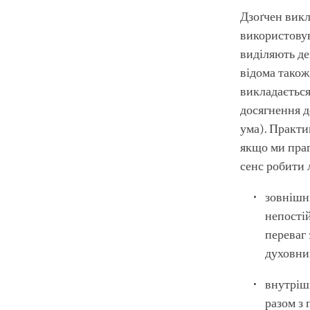
Дзоґчен викл
використовув
виділяють де
відома також 
викладається
досягнення д
ума). Практи
якщо ми праг
сенс робити 
зовнішн
непостій
переваг 
духовни
внутріш
разом з 