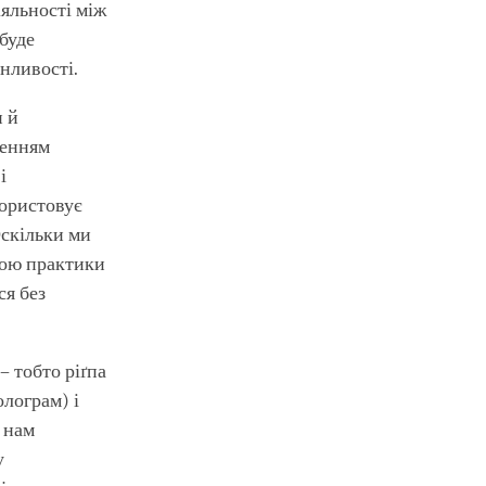
іяльності між
буде
нливості.
и й
ленням
і
користовує
Оскільки ми
гою практики
ся без
– тобто ріґпа
олограм) і
 нам
у