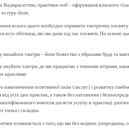
и Ваджрасаттви; практики
чод –
офірування власного тіла
та ґуру-йоґи.
ення всього цього необхідно отримати тантричну посвяту 
я всіх обітниць, які ми дали під час посвяти. На основі ць
 махайоґа-тантри – йоґи божества з образами будд та ман
у ануйоґа-тантри, де ми працюємо з тонкими вітрами, кан
ми-краплями.
о накопичення позитивної сили (заслуг) і розвитку глибо
 від усіх цих практик, а також без натхнення і безпосеред
кваліфікованого вчителя досягти успіху в практиці дзоґч
о тонка і складна.
оґчен починається з того, що ми без жодних упереджень, 