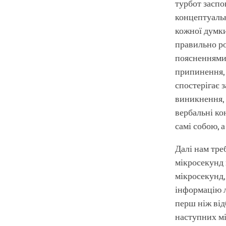
турбот заспо
концептуальн
кожної думки
правильно ро
поясненнями 
припинення, 
спостерігає 
виникнення, 
вербальні ко
самі собою, 
Далі нам тре
мікросекунд 
мікросекунд,
інформацію л
перш ніж від
наступних мі