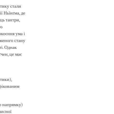
ктику стали
ї Ньїнґма, де
ць тантри,
то
окоєння ума і
женого стану
ті. Однак
чен, це має
тики),
іфікованим
о напрямку)
чисної