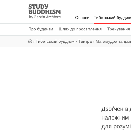
Close
Study
Buddhism
Основи
Тибетський буддиз
Home
Про буддизм
Шлях до просвітлення
Тренування
›
Тибетський буддизм
›
Тантра
›
Магамудра та дзо
Дзоґчен ві
належним 
для розумі