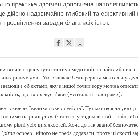
кщо практика дзоґчен доповнена наполегливіст
це дійсно надзвичайно глибокий та ефективний
 просвітлення заради блага всіх істот.
Share
Bookmark
on
facebook
 винятково просунута система медитації на найглибших, 
них рівнях ума. "Ум" означає безперервну ментальну діял
взаємодії з об'єктами, яку з іншої точки зору можна описат
яльність, що породжує зʼяви (ментальні голограми).
ен" означає "велика довершеність". Тут мається на увазі, щ
ершеними на рівні
ріґпа
(чистого усвідомлення) – найглиб
ому рівні усіх цих якостей. Хоча до так званої безпочатк
 "
ріґпа основи
" нічого не треба додавати, проте ці якості за