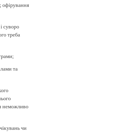
; офірування
і суворо
ого треба
трами;
алами та
кого
нього
ен неможливо
очікувань чи