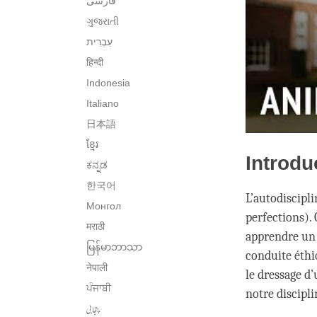
فارسی
ગુજરાતી
हिन्दी
Indonesia
Italiano
日本語
ខ្មែរ
Introdu
ಕನ್ನಡ
한국어
L’autodiscipli
Монгол
perfections). 
मराठी
apprendre un 
မြန်မာဘာသာ
conduite éthiq
नेपाली
le dressage d
ਪੰਜਾਬੀ
notre discipli
پنجابی