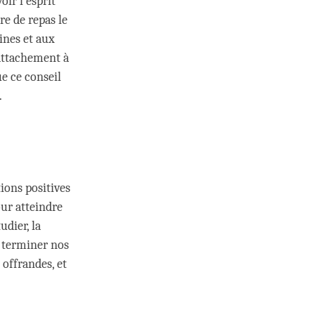
oir l’esprit
re de repas le
ines et aux
’attachement à
ue ce conseil
.
ions positives
our atteindre
udier, la
e terminer nos
 offrandes, et