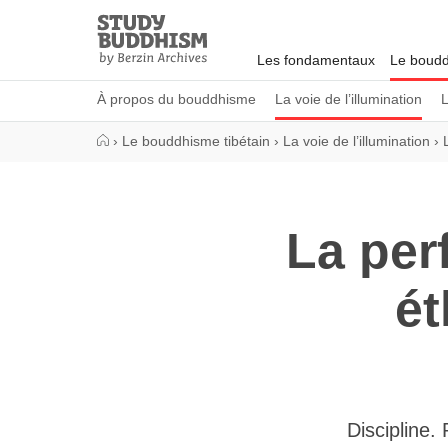
Close
Study
Buddhism
Les fondamentaux
Le boudd
Home
À propos du bouddhisme
La voie de l’illumination
L
›
Le bouddhisme tibétain
›
La voie de l’illumination
›
La per
ét
Discipline.