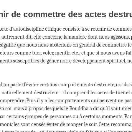
nir de commettre des actes destr
orte d’autodiscipline éthique consiste à se retenir de commett
; autrement dit, elle concerne la manière dont nous agissons, 
 signifie que nous nous abstenons en général de commettre les
cteurs comme tuer, voler, mentir, etc., et que si nous avons fa
ents susceptibles de gêner notre développement spirituel, n
d on parle d’éviter certains comportements destructeurs, ils 
t naturellement destructeur : il comprend les actes de tuer et d
à comprendre. Puis il y a les comportements qui peuvent ne pas
n soi, mais à propos desquels le Bouddha a dit qu’il vaut mieu
 par certains groupes de personnes ou à certains moments. Par
 moniales sont censés éviter de manger le soir. Cette recomm