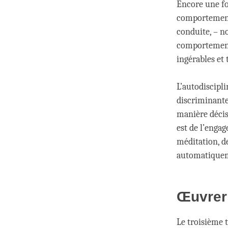
Encore une foi
comportement.
conduite, – n
comportements
ingérables et
L’autodiscipli
discriminante
manière décis
est de l’enga
méditation, d
automatiqueme
Œuvrer 
Le troisième 