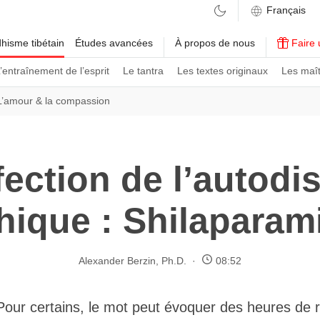
hisme tibétain
Études avancées
À propos de nous
Faire 
’entraînement de l’esprit
Le tantra
Les textes originaux
Les maît
L’amour & la compassion
fection de l’autodis
hique : Shilaparam
Alexander Berzin, Ph.D.
08:52
 Pour certains, le mot peut évoquer des heures de 