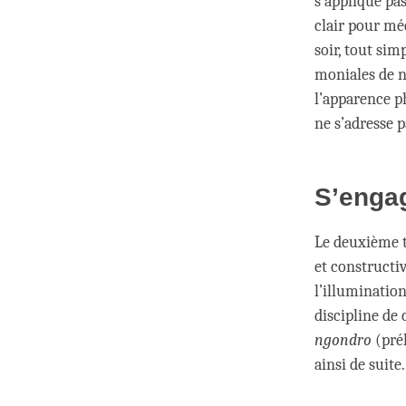
s’applique pas
clair pour méd
soir, tout si
moniales de n
l’apparence ph
ne s’adresse 
S’engag
Le deuxième t
et constructi
l’illumination
discipline de
ngondro
(prél
ainsi de suite.