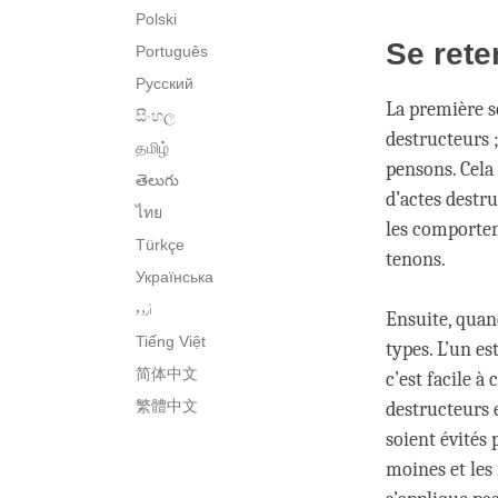
Polski
Se rete
Português
Русский
La première s
සිංහල
destructeurs 
தமிழ்
pensons. Cela
తెలుగు
d’actes destru
ไทย
les comportem
Türkçe
tenons.
Українська
اُردو
Ensuite, quan
Tiếng Việt
types. L’un es
简体中文
c’est facile 
繁體中文
destructeurs e
soient évités
moines et les