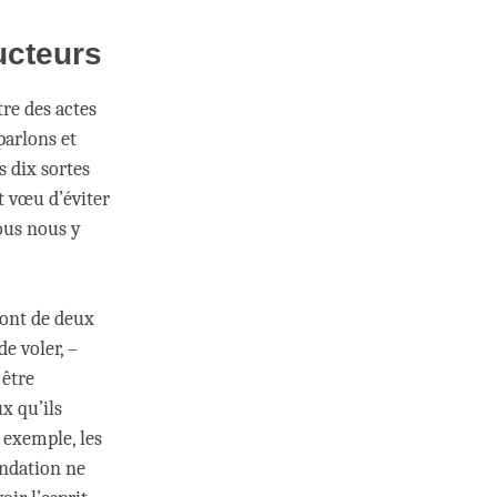
ucteurs
re des actes
parlons et
 dix sortes
it vœu d’éviter
ous nous y
sont de deux
e voler, –
 être
x qu’ils
 exemple, les
andation ne