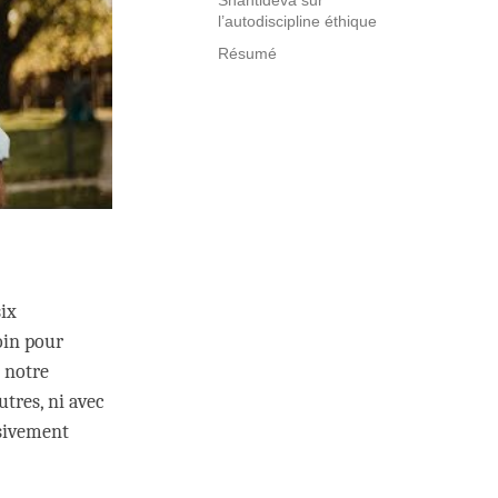
Shantidéva sur
l’autodiscipline éthique
Résumé
six
oin pour
 notre
utres, ni avec
usivement