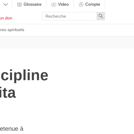
Glossaire
Video
Compte
Enter
Search
un don
search
term
res spirituels
cipline
ita
retenue à