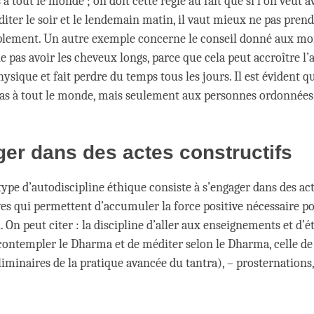
 à tout le monde ; on doit cette règle au fait que si l’on veut av
iter le soir et le lendemain matin, il vaut mieux ne pas prend
mplement. Un autre exemple concerne le conseil donné aux mo
e pas avoir les cheveux longs, parce que cela peut accroître l
ysique et fait perdre du temps tous les jours. Il est évident q
pas à tout le monde, mais seulement aux personnes ordonnées
er dans des actes constructifs
ype d’autodiscipline éthique consiste à s’engager dans des act
ves qui permettent d’accumuler la force positive nécessaire p
. On peut citer : la discipline d’aller aux enseignements et d’ét
 contempler le Dharma et de méditer selon le Dharma, celle d
iminaires de la pratique avancée du tantra), – prosternations,