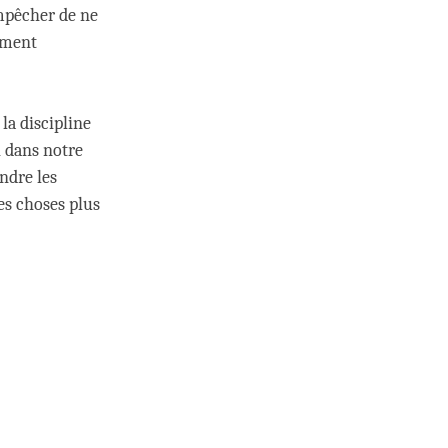
’empêcher de ne
ement
la discipline
i dans notre
ndre les
res choses plus