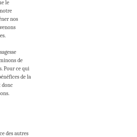
ue le
 notre
réner nos
evenons
es.
 sagesse
iminons de
. Pour ce qui
énéfices de la
t donc
sons.
ce des autres