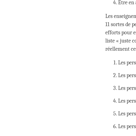
Être en 
Les enseignem
11 sortes de p
efforts pour e
liste « juste
réellement ce
Les per
Les pers
Les per
Les per
Les pers
Les pers