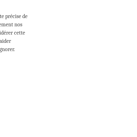
te précise de
èrement nos
idérer cette
aider
gnorer.