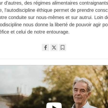
our d’autres, des régimes alimentaires contraignant
 l’autodiscipline éthique permet de prendre cons
otre conduite sur nous-mêmes et sur autrui. Loin 
utodiscipline nous donne la liberté de pouvoir agir p
fice et celui de notre entourage.
Share
Bookmark
on
facebook