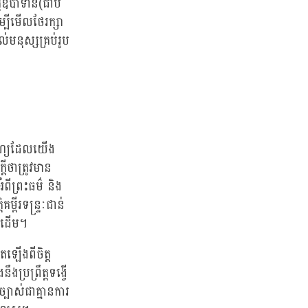
តីឧបាទាន(ជាប់
្បីមើលថែរក្សា
មនុស្សគ្រប់រូប
បុណ្យដែលយើង
ីថាត្រូវមាន
ំពីព្រះធម៌ និង
្ពីរទន្រ្ទៈជាន់
ៗជាដើម។
ឡើងពីចិត្ត
ប្រព្រឹត្តទង្វើ
បាស់ជាគ្មានការ