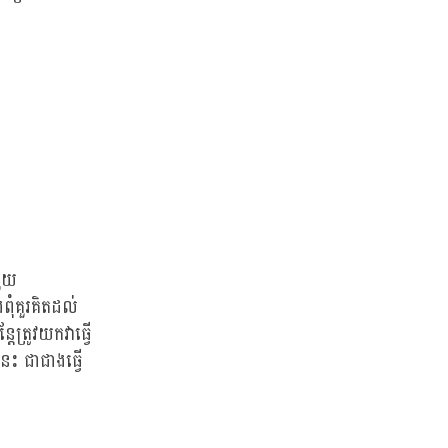
មួយ
ពុំគួរគិតដល់
ែត្រូវយកវាធ្វើ
ះ ជាជាងធ្វើ