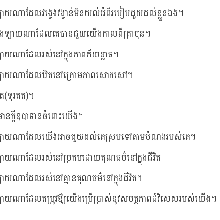
ងឡាយណាដែលវង្វេងវង្វាន់មិនយល់អំពីរបៀបជួយដល់ខ្លួនឯង។
កទាំងឡាយណាដែលគេបានជួយយើងកាលពីគ្រាមុន។
ងឡាយណាដែលរស់នៅក្នុងភាពភ័យខ្លាច។
ំងឡាយណាដែលឋិតនៅក្រោមភាពសោកសៅ។
គ៌ត(ទុរគត)។
មានក្តីឧបាទានចំពោះយើង។
ំងឡាយណាដែលយើងអាចជួយដល់គេស្របទៅតាមបំណងរបស់គេ។
ងឡាយណាដែលរស់នៅប្រកបដោយគុណធម៌នៅក្នុងជីវិត
ងឡាយណាដែលរស់នៅគ្មានគុណធម៌នៅក្នុងជីវិត។
ងឡាយណាដែលតម្រូវឳ្យយើងប្រើប្រាស់នូវសមត្ថភាពដ៍វិសេសរបស់យើង។