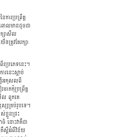
ារប្រព្រឹត្ត
ប់ ពោលមានដូចជា
រក្សាសីល
ើងត្រូវតែរក្សា
ីរប្រភេទនេះ។
ារនេះស្តាប់
វើអកុសលពី
ាកកុំប្រព្រឹត្ត
សីល ពួកគេ
ុស្សគ្រប់រូបទេ។
់ខ្លួនជ្រះ
ិ នោះវាគឺជា
តីអំពីវិន័យ