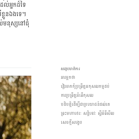
ល់អ្នកដ៍ទៃ
ខ្លួនឯងទេ។
ល់មនុស្សនៅជុំ
សង្ខេបមាតិការ
អារម្ភកថា
វៀរចាកកុំប្រព្រឹត្តអកុសលកម្មដប់
ការប្រព្រឹត្តអំពើកុសល
បដិបត្តិដើម្បីជាប្រយោជន៍ដល់គេ
ព្រះមហាថេរៈ សន្តិទេវៈ ស្តីអំពីសីល
សេចក្តីសង្ខេប