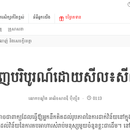
ការសិក្សាកំរិតខ្ពស់
អំពីពួកយើង
បរិច្ចាគទាន
្ត
គ្រូសាសនា
លាញ់ និងសេចក្តីមេត្តា
ញបរិបូរណ៍ដោយសីល៖សី
លោកបណ្ឌិត អាលិចសានឌឺ បុឺហ្សុីន
01:13
ចជាពាក្យដែលធ្វើឳ្យអ្នកនឹកគិតដល់រូបភាពនៃការដាក់វិន័យនៅក
ដល់វិន័យនៃការតបអាហារសំរាប់មនុស្សមួយចំនួនខ្លះជាដើម។ នៅក្នុ