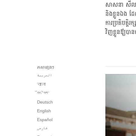
សាសនា សីលជា
និងខ្លួនឯង 
ការប្រតិបត្តិ
វិញខ្លួនឳ្យបា
ភាសាផ្សេងៗ
العربية
বাংলা
བོད་ཡིག་
Deutsch
English
Español
فارسی