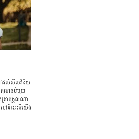
ដៅដល់សីលវិន័យ
តែជាគុណធម៌មួយ
ួតត្រាបុគ្គលណា
 នៅទីនេះគឺយើង