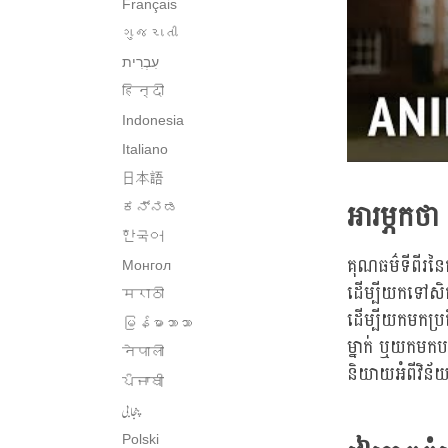
Français
ગુજરાતી
हिन्दी
Indonesia
Italiano
日本語
អារម្ភកថា
ಕನ್ನಡ
한국어
គុណធម៌ទីពីរនៃ
Монгол
ដើម្បីយកទៅសិក្ស
मराठी
ដើម្បីយកមកប្រត
မြန်မာဘာသာ
ម្នាក់ ឬយកមក
नेपाली
និយាយអំពីវិន
ਪੰਜਾਬੀ
پنجابی
Polski