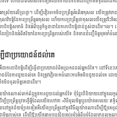
ខ្លួនឯងទេ ហើយជាពិសេសទៅទៀតយើងងាយនឹងឋិតនៅក្រោមឥទ្ធិពលនៃ
្រ័យលើប្រាជ្ញា។ ដើម្បីវៀរចាកមិនប្រព្រឹត្តអំពើអកុសល យើងត្រូវមានប្រ
ុណវិបត្តិនៃការប្រព្រឹត្តអកុសល ហើយការប្រព្រឹត្តជាកុសលយើងត្រូវរិះគិតអ
ដិបត្តិសមាធិ និងអំពីបុព្វកិច្ចនានានៃការបដិបត្តិជាន់ខ្ពស់ជាដើម។ល។ 
បៀបនិងអំពីឥរិយានៃការប្រព្រឹត្តរបស់យើង និងមានជំនឿចិត្តមុតមាំចំព
ើម្បីជាប្រយោជន៍ដល់គេ
ឺជាការបដិបត្តិដើម្បីធ្វើជាប្រយោជន៍ពិតប្រាកដដល់អ្នកដ៍ទៃ។ នៅទីនេះយើ
រយោជន៍នៃការជួយដល់គេ និងត្រូវវៀរចាកចំពោះការគិតមិនជួយដល់គេ 
យើងមិនចូលចិត្តគេជាដើម។
ើនយ៉ាងណាស់ពាក់ព័ន្ធក្នុងការជួយដល់អ្នកដ៍ទៃ ប៉ុន្តែបើនិយាយនៅក្នុងល
្បីប្រព្រឹត្តនូវទង្វើអ្វីដែលយើងហៅថា «វិធីមូលមិត្តបួនយ៉ាងតាមរយៈឥទ្ធ
ក្នុងន័យម៉្យាងទៀតគឺយើងប្រព្រឹត្តនៅក្នុងវិធីល្អយ៉ាងណាដើម្បីឳ្យគេចូល
ិត្តរបស់គេ ដើម្បីឳ្យយើងអាចបង្រៀនគេ(ធម៌)អំពីធម៌ដែលមានលក្ខណ