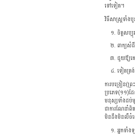
ទៅទៀត។
វិធីសាស្រ្តទាំងប
ចិត្តសប្បុ
ពាក្យសំដ
ជួយឳ្យគ
ទៀតត្រង
ការបង្រៀន(ព្រះ
ប្រភេទ(១១)ដែលយ
មនុស្សទាំងដប់ម
ជាការណែនាំពិ
មិនដឹងមិនលឺច
អ្នកទាំ