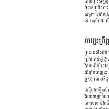
ដែលព្រះសង្ឃឬដូ
ជំពាក់ ឬមិនលះ
សម្អាត និងលែង
ទេ តែសំដៅដល់
ការប្រព្រឹ
ប្រភេទសីលវិន
ត្រូវការដើម្បី
វិន័យដើម្បីទៅស
ដើម្បីបំពេញនូវ ង
ខ្ពស់) ពោលគឺដ
ជាថ្មីម្តងទៀត
ដែលជាអ្នកកំណត់
ជាកុសល និងដើម