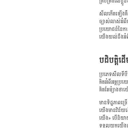
គ្រប់គ្រងលើ
សីលកើតឡើងគឺអាស
ច្បាស់លាស់អំពីគ
ប្រយោជន៍នៃការប
យើងយល់ដឹងអំពីរ
បដិបត្តិដ
ប្រភេទសីលទីបីគ
គិតអំពីអត្ថប្
គិតតែម៉្យាងថា
មានទិដ្ឋភាពច្រ
យើងមានវិន័យដើម
យើង» បើនិយាយនៅ
ទទួលយកយើងជាម