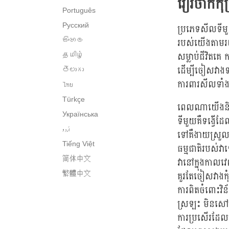
វៀរចាកកុំប
Português
Русский
ប្រភេទសីលទីមួយ
របស់យើងតាមរយៈ
සිංහල
សម្លាប់ជីវិតគ
தமிழ்
ដើម្បីចៀសវាងទង
తెలుగు
ការពារសីលទាំង
ไทย
Türkçe
ពេលណាយើងនិយា
Українська
ទីមួយគឺទង្វើដ
اُردو
ទៅគឺងាយស្រួល
Tiếng Việt
ធម្មជាតិរបស់វាទេ
简体中文
វានៅក្នុងកាលវ
គួរតែចៀសវាងកុំ
繁體中文
ការពិតចំពោះវិន
ស្រឡះ មិនសៅហ
ការប្រសើរដែល