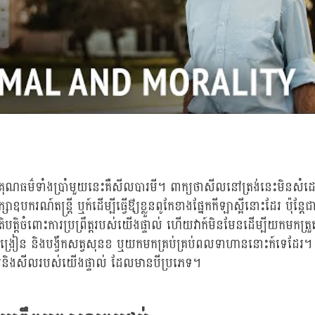
គុណធម៌ទាំងប្រាំមួយនេះគឺសីលបារមី។ ពាក្យថាសីលនៅត្រង់នេះមិនសំ
ាឧបករណ៍តន្រ្តី ឬក៍ដើម្បីធ្វើឳ្យខ្លួនពូកែខាងផ្នែកកីឡាស្អីនោះដែរ ប៉ុន្
ិបត្តិចំពោះការប្រព្រឹត្តរបស់យើងផ្ទាល់ ហើយវាក៍មិនមែនដើម្បីយកមកត្រ
បង្រៀន និងបង្វឹកសត្វសុនខ ឬយកមកគ្រប់គ្រប់ពលទាហាននោះក៍ទេដែរ។
័យនិងសីលរបស់យើងផ្ទាល់ ដែលមានបីប្រភេទ។