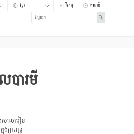
វីដេអូ
គណនី
Enter
Search
search
term
លបារមី
្នុងសាលារៀន
ងព្រះពុទ្ធ