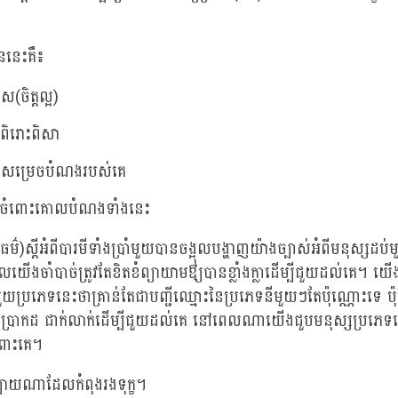
ួននេះគឺ៖
រស(ចិត្តល្អ)
ីពិរោះពិសា
េសម្រេចបំណងរបស់គេ
់ចំពោះគោលបំណងទាំងនេះ
ធម៌)ស្តីអំពីបារមីទាំងប្រាំមួយបានចង្អុលបង្ហាញយ៉ាងច្បាស់អំពីមនុស្សដប់
ើងចាំបាច់ត្រូវតែខិតខំព្យាយាមឳ្យបានខ្លាំងក្លាដើម្បីជួយដល់គេ។ យើង
ួយប្រភេទនេះថាគ្រាន់តែជាបញ្ជីឈ្មោះនៃប្រភេទនីមួយៗតែប៉ុណ្ណោះទេ ប៉ុន្ត
តប្រាកដ ជាក់លាក់ដើម្បីជួយដល់គេ នៅពេលណាយើងជួបមនុស្សប្រភេទនេ
ំពោះគេ។
ងឡាយណាដែលកំពុងរងទុក្ខ។