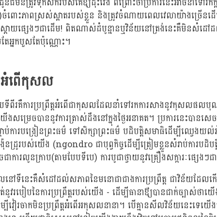
នជីមិនត្រូវទុកសក់របស់គេឳ្យដុះវែង ពីព្រោះថាប្រការនេះអាចនាំទៅរកក្
)ចំពោះភាពស្រស់ស្អាតរបស់ខ្លួន និងត្រូវចំណាយពេលវេលាយ៉ាងច្រើនដើម
ស្តាយផ្សេងៗជាដើម! ពិតណាស់ដំបូន្មានឬវិន័យនៅត្រង់នេះគឺមិនសំដៅដល់
តែអ្នកបួសតែប៉ុណ្ណោះ។
ត្តអំពើកុសល
័យទីពីរគឺការប្រព្រឹត្តអំពើជាកុសលដែលនាំទៅរកការសាងនូវកុសលផល
ឳ្យយើងសម្រេចបាននូវការត្រាស់ដឹងនៅក្នុងថ្ងៃអនាគត។ ប្រការនេះបានសេចក្ត
្តាប់ការបង្រៀនព្រះធម៌ ទៅសិក្សាព្រះធម៌ បដិបត្តិសមាធិដើម្បីឈ្វេងយល់អ
៉ុនដ្រូរបស់យើង (ngondro ជាបុព្វកិច្ចដើម្បីត្រៀមខ្លួនសំរាប់ការបដិបត្តិគម
ូចជាការលូនក្រាប(តាមបែបទីបេ) ការបូជាថ្វាយនូវគ្រឿងសក្ការៈផ្សេង
សីលនៅទីនេះគឺសំដៅដល់សភាពនៃមនោជាជាងការប្រព្រឹត្ត ជាវិន័យដែលកើត
នូវរបៀបនៃការប្រព្រឹត្តរបស់យើង - ដើម្បីធានាឳ្យបានជាក់ច្បាស់ថាយើងនឹង
្បីវៀរចាកមិនប្រព្រឹត្តអំពើអកុសលនានា។ បើគ្មានសីលវិន័យនេះទេយើងច្