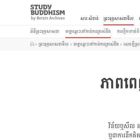
Close
Study
Buddhism
សារៈសំខាន់
ព្រះពុទ្ធសាសនាទីបេ
Home
អំពីព្រះពុទ្ធសាសនា
មាគ្គាឆ្ពោះទៅកាន់ការត្រាស់ដឹង
ការហ្វឹកហាត់ចិត
›
ព្រះពុទ្ធសាសនាទីបេ
›
មាគ្គាឆ្ពោះទៅកាន់ការត្រាស់ដឹង
›
សេចក្តីស្រ
ភាពពេ
វិន័យឬសីល អា
ឬជាការនឹកគិត