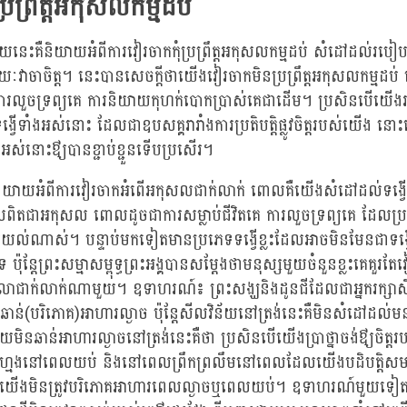
្រព្រឹត្តអកុសលកម្មដប់
នេះគឺនិយាយអំពីការវៀរចាកកុំប្រព្រឹត្តអកុសលកម្មដប់ សំដៅដល់របៀបនៃក
វាចាចិត្ត។ នេះបានសេចក្តីថាយើងវៀរចាកមិនប្រព្រឹត្តអកុសលកម្មដ
េ ការលួចទ្រព្យគេ ការនិយាយកុហក់បោកប្រាស់គេជាដើម។ ប្រសិនបើយើង
្វើទាំងអស់នោះ ដែលជាឧបសគ្គរារាំងការប្រតិបត្តិផ្លូវចិត្តរបស់យើង នោះយ
អស់នោះឳ្យបានខ្ជាប់ខ្ជួនទើបប្រសើរ។
យអំពីការវៀរចាកអំពើអកុសលជាក់លាក់ ពោលគឺយើងសំដៅដល់ទង្វើព
ែលពិតជាអកុសល ពោលដូចជាការសម្លាប់ជីវិតគេ ការលួចទ្រព្យគេ ដែលប្រក
យល់ណាស់។ បន្ទាប់មកទៀតមានប្រភេទទង្វើខ្លះដែលអាចមិនមែនជាទង្
 ប៉ុន្តែព្រះសម្មាសម្ពុទ្ធព្រះអង្គបានសម្តែងថាមនុស្សមួយចំនួនខ្លះគេគួរតែវៀរច
េលាជាក់លាក់ណាមួយ។ ឧទាហរណ៍៖ ព្រះសង្ឃនិងដូនជីដែលជាអ្នករក្សា
ឆាន់(បរិភោគ)អាហារល្ងាច ប៉ុន្តែសីលវិន័យនៅត្រង់នេះគឺមិនសំដៅដល់មន
័យមិនឆាន់អាហារល្ងាចនៅត្រង់នេះគឺថា ប្រសិនបើយើងប្រាថ្នាចង់ឳ្យចិត្តរបស
្មងនៅពេលយប់ និងនៅពេលព្រឹកព្រលឹមនៅពេលដែលយើងបដិបត្តិសមាធ
យើងមិនត្រូវបរិភោគអាហារពេលល្ងាចឬពេលយប់។ ឧទាហរណ៍មួយទៀតគឺស្