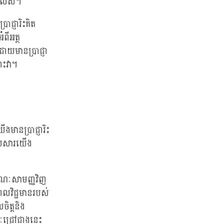
កិលេស។
ាជ្ញារិះគិត
ំពីអត្ថ
ដោយមានប្រាជ្ញា
ោះវា។
ងមានប្រាជ្ញារិះ
ដោយសារយើង
ក្ខណៈសាមញ្ញវិញ
ិពលវិជ្ជមានរបស់
ចិត្តនិង
ៈជ្រៅជាងនេះ