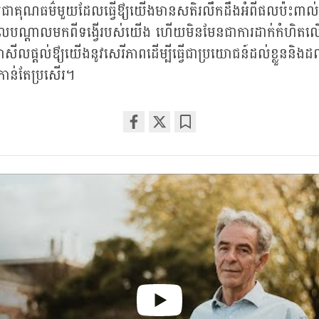
គុណធម៌មួយដែលធ្វើឳ្យយើងមានសតិរលឹកដឹងអំពីផលប៉ះពាល់ដ
ដែលបណ្តាលមកពីទង្វើរបស់យើង ហើយមិនមែនជាការដាក់កំហិតលើ
រក្សាសីលផ្តល់ឳ្យយើងនូវសេរីភាពដើម្បីធ្វើជាប្រយោជន៍ដល់ខ្លួននិងដ
នកាន់តែប្រសើរ។
Share
Bookmark
on
facebook