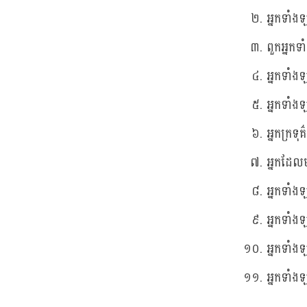
អ្នកទាំ
ពួកអ្ន
អ្នកទាំ
អ្នកទា
អ្នកក្រទុ
អ្នកដែល
អ្នកទា
អ្នកទាំ
អ្នកទាំ
អ្នកទាំ