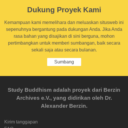
Dukung Proyek Kami
Kemampuan kami memelihara dan meluaskan situsweb ini
sepenuhnya bergantung pada dukungan Anda. Jika Anda
rasa bahan yang disajikan di sini berguna, mohon
pertimbangkan untuk memberi sumbangan, baik secara
sekali saja atau secara bulanan.
Sumbang
Study Buddhism adalah proyek dari Berzin
Archives e.V., yang didirikan oleh Dr.
Alexander Berzin.
Kirim tanggapan