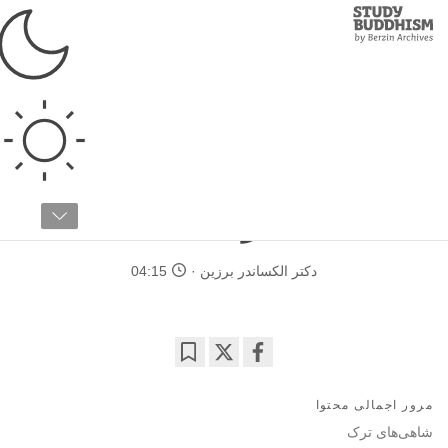
Study
Clos
Buddhism
Home
›
مطالعات پیشرفته
›
تاریخ و فرهنگ
›
بودیسم در آسیای مرکزی
تاریخ بودیسم در میان
ترک‌ها
دکتر الکساندر برزین
04:15
Bookmark
Share
on
مرور اجمالی محتوا
facebook
شاهی‌های ترک