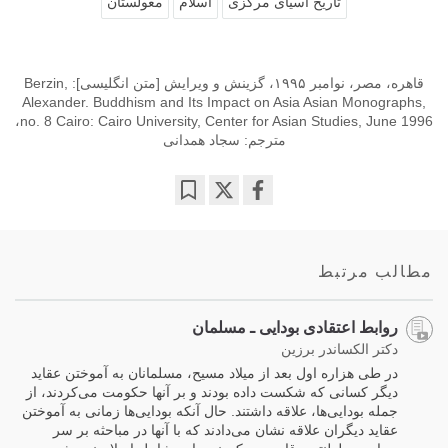
تاریخ آسیای مرکزی
اسلام
مغولستان
قاهره، مصر، نوامبر ۱۹۹۵، گزینش و ویرایش [متن انگلیسی]: Berzin,
Alexander. Buddhism and Its Impact on Asia Asian Monographs,
no. 8 Cairo: Cairo University, Center for Asian Studies, June 1996،
مترجم: سجاد همدانی
Bookmark
Share
on
facebook
مطالب مرتبط
روابط اعتقادی بودایی ـ مسلمان
دکتر الکساندر برزین
در طی هزاره اول بعد از میلاد مسیح، مسلمانان به آموختن عقاید
دیگر کسانی که شکست داده بودند و بر آنها حکومت می‌کردند، از
جمله بودایی‌ها، علاقه داشتند. حال آنکه بودایی‌ها زمانی به آموختن
عقاید دیگران علاقه نشان می‌دادند که با آنها در مباحثه بر سر