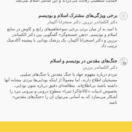
حمایت سلطنتی رقابت می‌کردند و این شامل اسلام نمی‌شد.
برخی ویژگی‌های مشترک اسلام و بودیسم
دکتر الکساندر برزین, دکتر سنجزانا آکپینار
با امید به از میان بردن برخی سوءتفاهم‌های رایج و کاوش در منابع
اسلام و بودیسم، «ذهن جستجوگر» گفتگویی بین دکتر الکساندر
برزین و دکتر اسنجزانا آکپینار، یک پزشک بودایی با پیشینه آکادمیک
ترتیب داد.
جنگ‌های مقدس در بودیسم و اسلام
دکتر الکساندر برزین
مردم درباره مفهوم جهاد یا جنگ مقدس یا جنگ‌های صلیبی
مسیحیان اطلاع دارند، اما معمولاً از اینکه بودایی‌ها نبردی مشابه آنها
داشته‌ باشند بی‌اطلاع‌اند. مطالعه‌ای دقیق درباره متون بودایی،
بخصوص ادبیات «کالاچاکرا تنترا» سطوح درونی و بیرونی نبرد را
آشکار می‌سازد که به آسانی می‌توان آن را «جنگ‌های مقدس»
نامید.