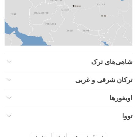
شاهی‌های ترک
ترکان شرقی و غربی
اویغورها
تووا