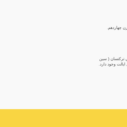
رن چهاردهم.
ابریشم در شرق ترکتسان ( سین
یالت وجود دارد.