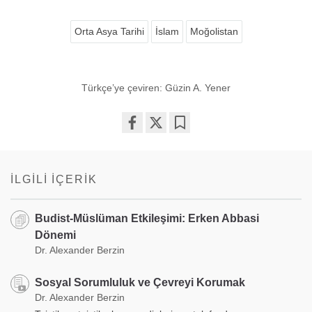
Orta Asya Tarihi
İslam
Moğolistan
Türkçe’ye çeviren: Güzin A. Yener
Share
Bookmark
on
facebook
İLGILI İÇERIK
Budist-Müslüman Etkileşimi: Erken Abbasi
Dönemi
Dr. Alexander Berzin
Sosyal Sorumluluk ve Çevreyi Korumak
Dr. Alexander Berzin