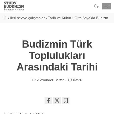
Close
Study
Buddhism
Home
›
İleri seviye çalışmalar
›
Tarih ve Kültür
›
Orta Asya'da Budizm
Budizmin Türk
Toplulukları
Arasındaki Tarihi
Dr. Alexander Berzin
03:20
Share
Bookmark
on
İÇERIĞE GENEL BAKIŞ