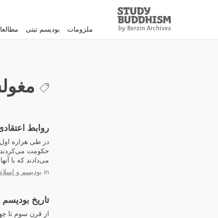
Study
Clos
Buddhism
ملزومات
بودیسم تبتی
مطالعا
Home
مغولس
روابط اعتقادی
در طی هزاره اول ب
حکومت می‌کردند، ا
می‌دادند که با آن
in
بودیسم و اسلام
تاریخ بودیسم د
از قرن سوم تا چها