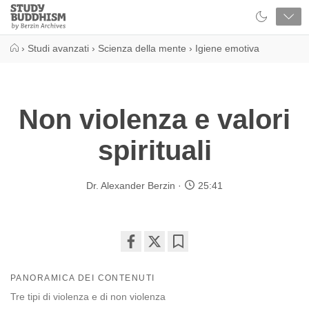
Close
Study
Buddhism
Home
›
Studi avanzati
›
Scienza della mente
›
Igiene emotiva
Non violenza e valori
spirituali
Dr. Alexander Berzin
25:41
Share
Bookmark
on
PANORAMICA DEI CONTENUTI
facebook
Tre tipi di violenza e di non violenza