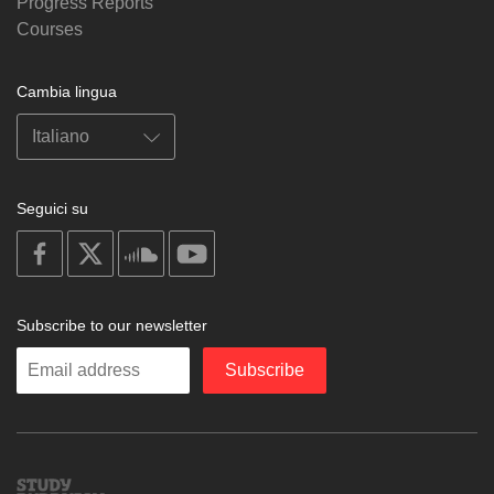
Progress Reports
Courses
Cambia lingua
Seguici su
on
on
on
on
facebook
X
soundcloud
youtube
Subscribe to our newsletter
Enter
Subscribe
your
email
Study