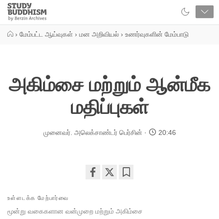
Close
Study
Buddhism
Home
›
மேம்பட்ட ஆய்வுகள்
›
மன அறிவியல்
›
உணர்வுகளின் மேம்பாடு
அகிம்சை மற்றும் ஆன்மீக
மதிப்புகள்
முனைவர். அலெக்சாண்டர் பெர்சின்
20:46
Share
Bookmark
on
உள்ளடக்க மேற்பார்வை
facebook
மூன்று வகைகளான வன்முறை மற்றும் அகிம்சை