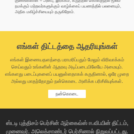
குணங்களான – அன்பு, இரக்கம், கருத்தில் கொள்ளுதல் மூலம்
நமக்கும் மற்றவர்களுக்கும் வாழ்க்கைப் பயணத்தில் பலனையும்,
அதிக மகிழ்ச்சியையும் தருகிறோம்.
எங்கள் திட்டத்தை ஆதரியுங்கள்
எங்கள் இணையதளத்தை பராமரிப்பதும் மேலும் விரிவாக்கம்
செய்வதும் உங்களின் ஆதரவு அடிப்படையிலேயே அமையும்.
எங்களது படைப்புகளைப் பயனுள்ளதாகக் கருதினால், ஒரே முறை
அல்லது மாதந்தோறும் நன்கொடை அளிக்க பரிசீலியுங்கள்.
நன்கொடை
ஸ்டடி புத்திசம் பெர்சின் ஆர்கைவ்ஸ் ஈ.வி.யின் திட்டம்,
முனைவர். அலெக்சாண்டர் பெர்சினால் நிறுவப்பட்டது.