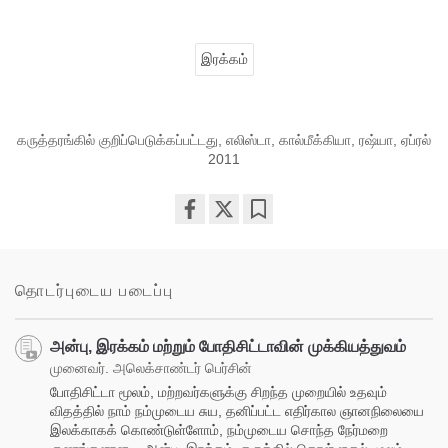
இரக்கம்
கருத்தரங்கில் குறிப்பெடுக்கப்பட்டது, எலிஸ்டா, கால்மீக்கியா, ரஷ்யா, ஏப்ரல்
2011
Share
Bookmark
on
facebook
தொடர்புடைய படைப்பு
அன்பு, இரக்கம் மற்றும் போதிசிட்டாவின் முக்கியத்துவம்
முனைவர். அலெக்சாண்டர் பெர்சின்
போதிசிட்டா மூலம், மற்றவர்களுக்கு சிறந்த முறையில் உதவும்
விதத்தில் நாம் நம்முடைய சுய, தனிப்பட்ட எதிர்கால ஞானநிலையை
இலக்காகக் கொண்டுள்ளோம், நம்முடைய சொந்த நேர்மறை