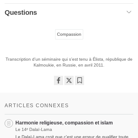
Questions
Compassion
Transcription d’un séminaire qui s’est tenu à Élista, république de
Kalmoukie, en Russie, en avril 2011.
Share
Bookmark
on
facebook
ARTICLES CONNEXES
Harmonie religieuse, compassion et islam
Le 14ᵉ Dalaï-Lama
Le Dalaï-Lama croit que c'est une erreur de qualifier toute