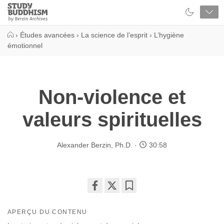
Close
Study
Buddhism
Home
›
Études avancées
›
La science de l’esprit
›
L’hygiène
émotionnel
Non-violence et
valeurs spirituelles
Alexander Berzin, Ph.D.
30:58
Share
Bookmark
on
APERÇU DU CONTENU
facebook