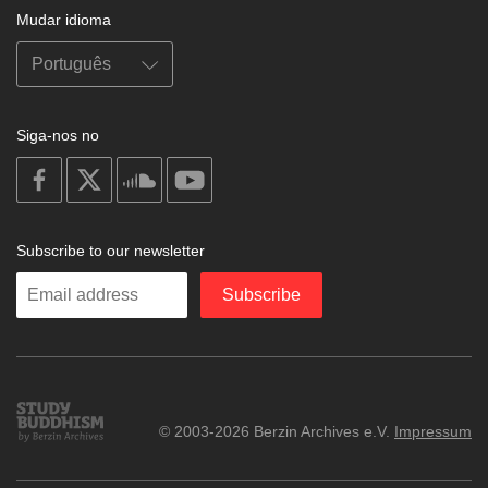
Mudar idioma
Siga-nos no
on
on
on
on
facebook
X
soundcloud
youtube
Subscribe to our newsletter
Enter
Subscribe
your
email
Study
© 2003-2026 Berzin Archives e.V.
Impressum
Buddhism
Home