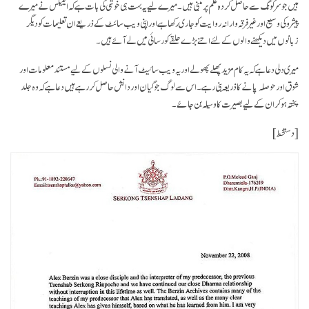
ہیں جو سرکونگ سے حاصل کردہ علم پر مبنی ہیں۔ میرے لیے یہ بہت ہی خوشی کی بات ہے کہ ایلیکس نے میرے
پیشرو کی وسیع اور غیر فرقہ وارانہ روایت کو جاری رکھا ہے اور اپنی ویب سائٹ کے ذریعے ان تعلیمات کو دیگر
زبانوں میں دیکھنے والوں کے لئے اتنے بڑے حلقے کو رسائی میں لے آئے ہیں۔
میری دلی دعا ہے کہ یہ کام مزید پھلے پھولے اور یہ ویب سائیٹ آنے والی نسلوں کے لیے مستند معلومات اور
شوق اور حوصلہ پانے کا ذریعہ بنی رہے۔ اس سے لوگ جو گیان اور دانش حاصل کر رہے ہیں دعا ہے کہ وہ جلد
پختہ ہو کر ان کے لیےبصیرت کا وسیلہ بن جائے۔
[دستخط]