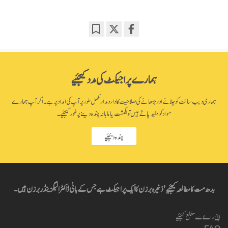
Bookmark
Share
on
facebook
ہمارے پراجیکٹ کی مدد کیجئیے
ہماری ویب سائٹ کو چلانے اور بڑھانے کی صلاحیت کا دارومدار مکمل طور پر آپ کی امداد پر ہے۔ اگر آپ ہمارے
مواد کو مفید پاتے ہیں تو یکمشت یا ماہانہ چندہ دینے پر غور کیجئیے۔
چندہ دیجئیے
بدھ مت کا مطالعہ کیجئیے’ ذخیرہ برزن کا ایک پراجیکٹ ہے جس کے بانی ڈاکٹر الیگزینڈر برزن ہیں۔
اپنی راۓ سے مطلع کیجئیے