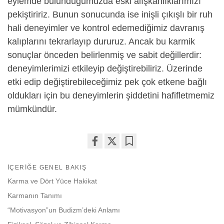
eylemde bulunduğumuzda eski alışkanlıklarımızı
pekiştiririz. Bunun sonucunda ise inişli çıkışlı bir ruh
hali deneyimler ve kontrol edemediğimiz davranış
kalıplarını tekrarlayıp dururuz. Ancak bu karmik
sonuçlar önceden belirlenmiş ve sabit değillerdir:
deneyimlerimizi etkileyip değiştirebiliriz. Üzerinde
etki edip değiştirebileceğimiz pek çok etkene bağlı
oldukları için bu deneyimlerin şiddetini hafifletmemiz
mümkündür.
Share
Bookmark
on
İÇERIĞE GENEL BAKIŞ
facebook
Karma ve Dört Yüce Hakikat
Karmanın Tanımı
“Motivasyon”un Budizm’deki Anlamı