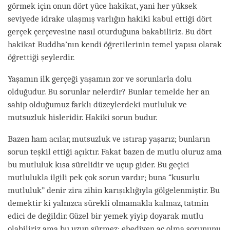
görmek için onun dört yüce hakikat, yani her yüksek
seviyede idrake ulaşmış varlığın hakiki kabul ettiği dört
gerçek çerçevesine nasıl oturduğuna bakabiliriz. Bu dört
hakikat Buddha’nın kendi öğretilerinin temel yapısı olarak
öğrettiği şeylerdir.
Yaşamın ilk gerçeği yaşamın zor ve sorunlarla dolu
olduğudur. Bu sorunlar nelerdir? Bunlar temelde her an
sahip olduğumuz farklı düzeylerdeki mutluluk ve
mutsuzluk hisleridir. Hakiki sorun budur.
Bazen ham acılar, mutsuzluk ve ıstırap yaşarız; bunların
sorun teşkil ettiği açıktır. Fakat bazen de mutlu oluruz ama
bu mutluluk kısa sürelidir ve uçup gider. Bu geçici
mutlulukla ilgili pek çok sorun vardır; buna “kusurlu
mutluluk” denir zira zihin karışıklığıyla gölgelenmiştir. Bu
demektir ki yalnızca sürekli olmamakla kalmaz, tatmin
edici de değildir. Güzel bir yemek yiyip doyarak mutlu
olabiliriz ama bu uzun sürmez; ebediyen aç olma sorununu