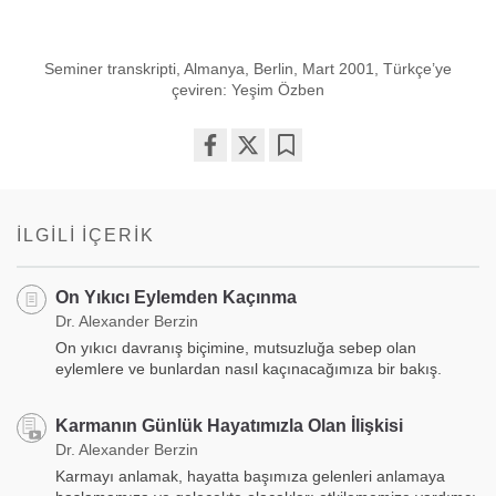
Seminer transkripti, Almanya, Berlin, Mart 2001, Türkçe’ye
çeviren: Yeşim Özben
Share
Bookmark
on
facebook
İLGILI İÇERIK
On Yıkıcı Eylemden Kaçınma
Dr. Alexander Berzin
On yıkıcı davranış biçimine, mutsuzluğa sebep olan
eylemlere ve bunlardan nasıl kaçınacağımıza bir bakış.
Karmanın Günlük Hayatımızla Olan İlişkisi
Dr. Alexander Berzin
Karmayı anlamak, hayatta başımıza gelenleri anlamaya