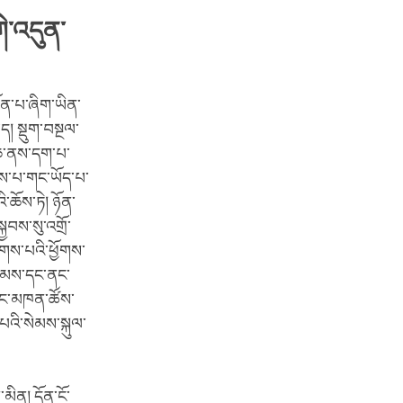
ེ་འདུན་
ྟོན་པ་ཞིག་ཡིན་
ད། སྡུག་བསྔལ་
་ཆ་ནས་དག་པ་
ངས་པ་གང་ཡོད་པ་
་ཆོས་ཏེ། ཉོན་
ྱབས་སུ་འགྲོ་
གས་པའི་ཕྱོགས་
་རྣམས་དང་ནང་
གནང་མཁན་ཚོས་
པའི་སེམས་སྐུལ་
མིན། དོན་ངོ་