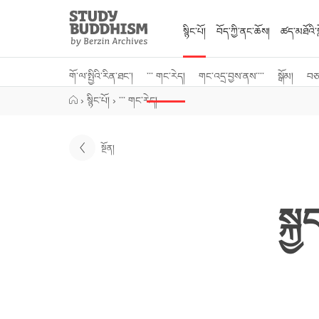
Close
Study
Buddhism
སྙིང་པོ།
བོད་ཀྱི་ནང་ཆོས།
ཚད་མཐོའི་སླ
Home
གོ་ལ་སྤྱིའི་རིན་ཐང་།
་་་ གང་རེད།
གང་འདྲ་བྱས་ནས་་་་
སྒོམ།
བཅར
›
སྙིང་པོ།
›
་་་ གང་རེད།
སྔོན།
སྐྱ