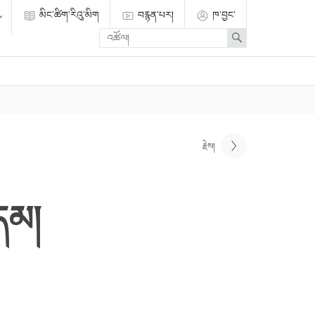
མིང་ཚིག་རིའུ་མིག
བརྙན་པར།
ཁ་བྱང་
Enter
Search
search
term
རྗེས།
་དམ།