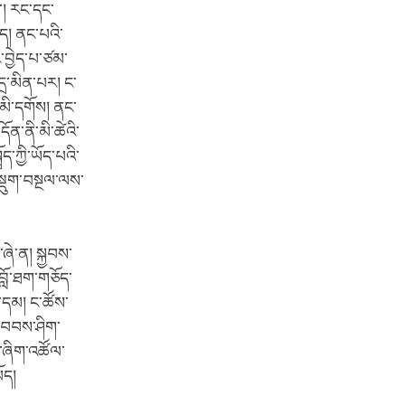
་། རང་དང་
ད། ནང་པའི་
་བྱེད་པ་ཙམ་
འདྲ་མིན་པར། ང་
་མི་དགོས། ནང་
ོན་ནི་མི་ཚེའི་
ད་ཀྱི་ཡོད་པའི་
ོ་སྡུག་བསྔལ་ལས་
་ཞེ་ན། སྐྱབས་
་བློ་ཐག་གཅོད་
ད་དམ། ང་ཚོས་
ས་བབས་ཤིག་
པ་ཞིག་འཚོལ་
ཡོད།