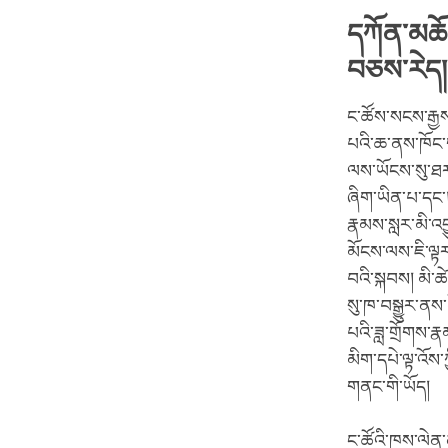
དཀོན་མཆོག
བཅས་རེད།
ང་ཚོས་སངས་རྒྱས་
པའི་ཆ་ནས་ཁོང་ག
ལས་ཡོངས་སུ་ཐར་
ཞིག་ཡིན་པ་དང་
རྣམས་སླར་མི་འབྱ
མོངས་ལས་ཇི་ལྟར
བའི་སྐབས། མི་
སུ་ཁ་བསྒྱུར་ནས
པའི་ཟླ་གྲོགས་
མིག་དཔེ་ལྟ་འོས
གནང་གི་ཡོད།
ང་ཚོའི་ཁས་ལེན་