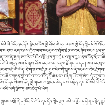
འི་མི་ཚེའི་ནང་དོན་སྙིང་འཚོལ་གྱི་ཡོད། མི་འགའ་ཤས་ཀྱི་དོན་སྙིང་དེ་སོ་སོའི་
ལ་བ་དང་། འགའ་ཤས་ཀྱིས་ལམ་དང་ལུགས་སྲོལ་ཐོན་གསར་ཤོས་དང་མཉམ་དུ་
་དག་ནི་རྒྱག་ཐག་རིང་པོའི་འགྲོ་ཡུལ་ཏུ་འགྲིམ་འགྲུལ་བྱས་ནས་དོན་སྙིང་འཚོ
་ཚེའི་མདུན་ལམ་དེ་རྒས་ཡོལ་དང་བཅས་མཇུག་རྫོགས་པ་དང་། ལམ་དང་ལུགས་ས
ར་བ་འགྲོ་གི་ཡོད། དེ་ག་ནང་བཞིན་གུང་སེང་གི་སྐབས་དེའང་ལམ་སེང་རྫོགས་འགྲ
ང་ཚོར་གཏན་གྱི་བདེ་བ་དང་འདོད་བློ་ཚིམས་པ་ཞིག་ཡོང་གི་མེད། དེང་དུས་
དངོས་པོ་དང་སེམས་དོན་གྱི་གདམ་ཀ་གྲངས་མེད་པ་ལ་བརྟེན་ནས་སོ་སོའི་མི་ཚེའི
ས་པའི་མགོ་རྙོག་ཧ་ཅང་ཆེན་པོ་ཡོད།
སྐྱབས་འགྲོ་ནི་ང་ཚོའི་མི་ཚེའི་ནང་དོན་སྙིང་ལྡན་པའི་ཁ་ཕྱོགས་ཤིག་བསྟེན་རྒྱུ་