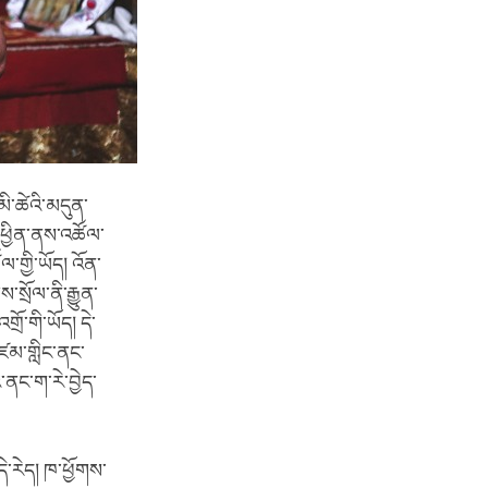
མི་ཚེའི་མདུན་
ཕྱིན་ནས་འཚོལ་
ལ་གྱི་ཡོད། འོན་
ྲོལ་ནི་རྒྱུན་
ོ་གི་ཡོད། དེ་
འཛམ་གླིང་ནང་
་ནང་ག་རེ་བྱེད་
དེ་རེད། ཁ་ཕྱོགས་