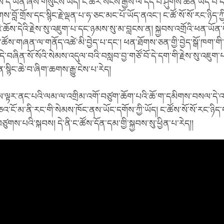
ོས་དེ་ཡིན་ཞེས་གསུངས་ཡོད། ང་ཚོར་སངས་རྒྱས་ལ་དད་པ་ཤུགས་ཆེན་ཡོད་པ་
ས་བློ་གྲོས་དང་སྙིང་རྗེ་ལྡན་པ་ཧ་ཅང་མང་པོ་ཡོད་ནའང་། ང་ཚོ་སོ་སོ་རང་ཉིད་
་ཆོས་དེའི་རྗེས་སུ་འཇུག་པ་དང་ཉམས་སུ་མ་བླངས་ན། སྐྱབས་འགྲོའི་ཕན་ཡོན་ད
་ཚོས་གཞན་ལ་གནོད་འཚེ་མི་བྱེད་པ་དང་། ཕན་ཐོགས་ཅན་གྱི་བྱེད་སྒོ་ཁག་
ེ་བཞིན་སོ་སོའི་སེམས་འདུལ་བའི་བསླབ་བྱ་གཙོ་བོ་དེ་དག་གི་རྗེས་སུ་འཇུག་
ོན་སྙིང་ཆེ་བ་ཞིག་ཆགས་རྒྱུ་ངེས་པ་རེད།
གས་ལྟར་ནང་པའི་ལམ་ལ་འགྲིམ་འགོ་བཙུག་ཆོག་པའི་ཆོ་ག་དམིགས་བསལ་དེ་འ
་ངོ་མ་ནི་རང་གི་སེམས་ཁོང་ནས་ཡོང་དགོས་ཀྱི་ཡོད། ང་ཚོས་སོ་སོ་རང་ཉི
ཙུགས་པའི་སྐབས། དེ་ནི་ང་ཚོས་དོན་དམ་གྱི་སྐྱབས་སུ་ཕྱིན་པ་རེད།།