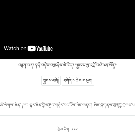
བརྙན་པར། དགེ་བཤེས་བཀྲ་ཤིས་ཚེ་རིང་། “སྐྱབས་སུ་འགྲོ་བའི་ཕན་ཡོན།”
སྐྱབས་འགྲོ།
དཀོན་མཆོག་གསུམ།
་ལེགས་ ཛེན་ ཌར་ བྷར་ཛིན་གྱིས་རྒྱབ་གཉེར་དང་ངོས་ལེན་གནང་། ཨིན་སྐད་ནས་ཨཱཙཱརྱ་གྲགས་པ་རྒ
རྩོམ་ཡིག ༥ / ༢༠