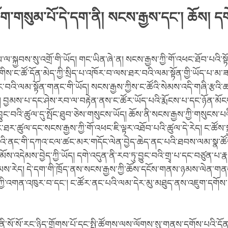
་གསུམ་པོ་དེ་དག་ནི། སངས་རྒྱས་དང་། ཆོས། དག
ལ་སྐྱབས་སུ་འགྲོ་གི་ཡོད། གང་ཡིན་ཞེ་ན། སངས་རྒྱས་ཀྱི་གོ་འཕང་ཐོབ་པའི་ས
ིས་ང་ཚོ་དོན་མེད་ཀྱི་སྲིད་པ་འཁོར་བ་ལས་ཐར་བའི་ལམ་སྟོན་གྱི་ཡོད་པ་མ་ཟ
བའི་ལམ་སྟོན་གནང་གི་ཡོད། སངས་རྒྱས་ཀྱིས་ང་ཚོའི་སེམས་འདི་གཞི་རྩའི
། བྱམས་པ་དང་ཤེས་རབ་ལ་བརྟེན་ནས་ང་ཚོར་ཡོད་པའི་རྨོངས་པ་དང་ཉོན་མོ
ུང་བའི་ཚུལ་དུ་སྤོང་ཐུབ་ཅེས་གསུངས་ཡོད། ཆོས་ནི་སངས་རྒྱས་ཀྱི་གསུངས་པའི
་ཐར་ཚུལ་དང་སངས་རྒྱས་ཀྱི་གོ་འཕང་ཇི་ལྟར་འཐོབ་པའི་ཚུལ་དེ་རེད། ང་ཚོས་སྐ
ཚེའི་ནང་གི་དཀའ་ངལ་ཚང་མར་གདོང་ལེན་བྱེད་ཆེད་ནང་པའི་ཐབས་ལམ་སྣ་ཚོ
་མོས་འདེམས་བྱེད་ཀྱི་ཡོད། དགེ་འདུན་ནི་རབ་ཏུ་བྱུང་བའི་གྲྭ་པ་དང་བཙུན་པ
རྣམས་རེད། དེ་དག་གི་ཁྲོད་ནས་སངས་རྒྱས་ཀྱི་ཆོས་དངོས་གནས་ཉམས་ལེན་
་ཀྱི་འགན་འཁུར་བ་དང་། ང་ཚོར་ནང་པའི་ལམ་དེར་མུ་མཐུད་ནས་འཇུག་དགོས་
ནི་སོ་སོ་རང་ཉིད་གྲོགས་པོ་དང་སྤྱི་ཚོགས་ལས་ལོགས་སུ་གནས་དགོས་པའི་དོན་