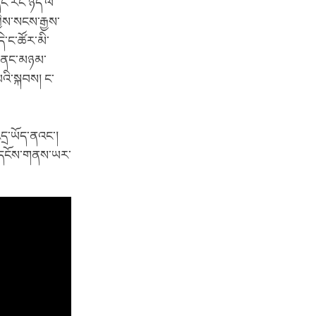
དང་རང་ཉིད་ལ་
ཀྱིས་སངས་རྒྱས་
ེ་ང་ཚོར་མི་
གི་ནང་མཉམ་
པའི་སྐབས། ང་
དྲ་ཡོད་ནའང་།
ད་དངོས་གནས་ཡར་