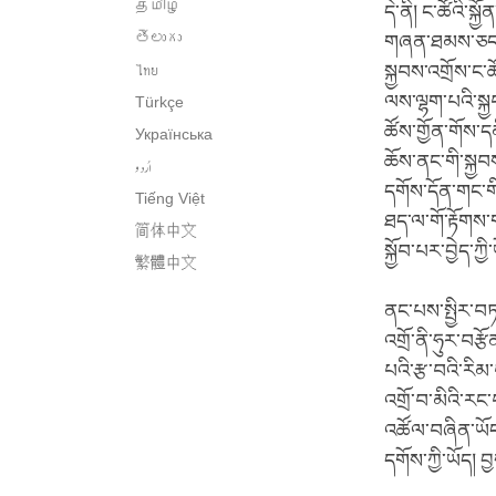
தமிழ்
དེ་ནི། ང་ཚོའི་
తెలుగు
གཞན་ཐམས་ཅད་ལ་
ไทย
སྐྱབས་འགྲོས་ང
ལས་ལྷག་པའི་སྐྱབ
Türkçe
ཚོས་གྱོན་གོས་ད
Українська
ཆོས་ནང་གི་སྐྱབས་
اُردو
དགོས་དོན་གང་གིས
Tiếng Việt
ཐད་ལ་གོ་རྟོགས་ག
简体中文
སྐྱོབ་པར་བྱེད་ཀྱི
繁體中文
ནང་པས་སྤྱིར་བཏང
འགྲོ་ནི་ཧུར་བརྩ
པའི་རྩ་བའི་རིམ་
འགྲོ་བ་མིའི་རང
འཚོལ་བཞིན་ཡོད་
དགོས་ཀྱི་ཡོད། 