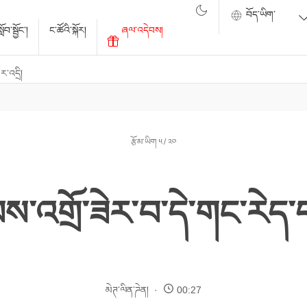
ོབ་སྦྱོང་།
ང་ཚོའི་སྐོར།
ཞལ་འདེབས།
་འདྲི།
རྩོམ་ཡིག ༥ / ༢༠
བས་འགྲོ་ཟེར་བ་དེ་གང་རེད
མེཊ་ལིན་ཌེན།
00:27