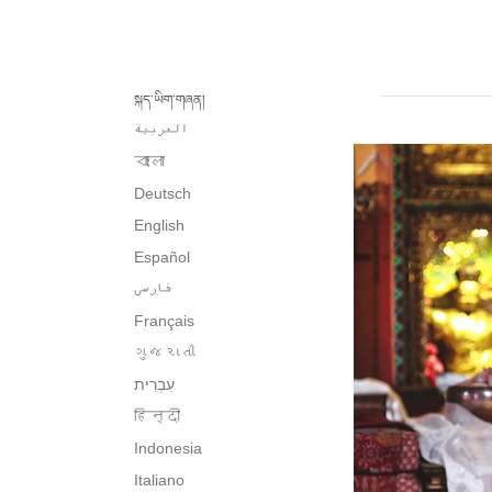
སྐད་ཡིག་གཞན།
العربية
বাংলা
Deutsch
English
Español
فارسی
Français
ગુજરાતી
हिन्दी
Indonesia
Italiano