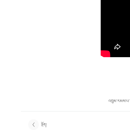
འབུམ་རམས་པ་ཨེ
སྔོན།