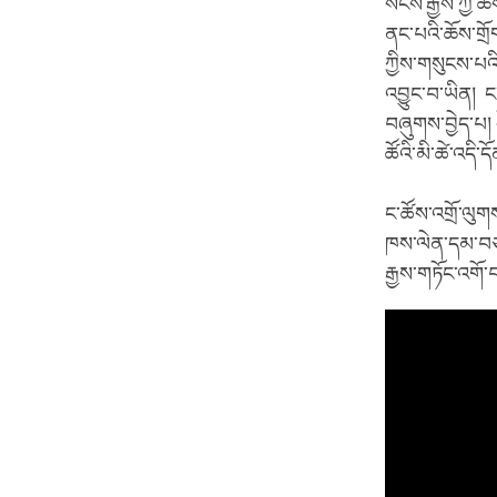
སངས་རྒྱས་ཀྱི་ཆ
ནང་པའི་ཆོས་གྲོག
ཀྱིས་གསུངས་པའི
འབྱུང་བ་ཡིན། ང
བཞུགས་བྱེད་པ། ད
ཚོའི་མི་ཚེ་འདི་ད
ང་ཚོས་འགྲོ་ལུ
ཁས་ལེན་དམ་བཅའ
རྒྱས་གཏོང་འགོ་བ