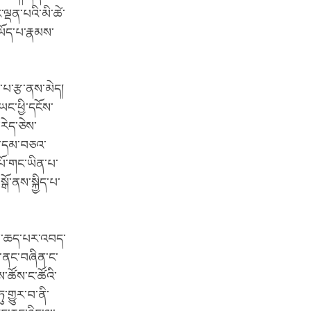
་ལྡན་པའི་མི་ཚེ་
་ཡོད་པ་རྣམས་
ས་པ་རྩ་ནས་མེད།
ཡང་ཕྱི་དངོས་
རེད་ཅེས་
ེན་དམ་བཅའ་
པོ་གང་ཡིན་པ་
ྒོ་ནས་སྐྱིད་པ་
ུན་མ་ཆད་པར་འབད་
་པ་ནང་བཞིན་ང་
་ཚོས་ང་ཚོའི་
་གྱུར་བ་ནི་