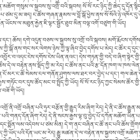
ཆོག་གསུམ་ལ་སྐྱབས་སུ་འགྲོ་བའི་སྐབས། སོ་སོ་རང་ཉིད་ཀྱི་ཆེད་དུ་དོན་སྙིང
ོད་པ་ཙམ་དུ་མ་ཟད། ང་ཚོས་གཞན་རྣམས་ལ་བློ་སྒོ་ཕྱེས་ནས་སོ་སོའི་ཉེ་འཁོར་དུ
ན་ཡོངས་ལ་མཐུན་རྐྱེན་ཇི་ལྟར་སྦྱོར་ཐུབ་མིན་བལྟ་འགོ་བཙུག་གི་ཡོད།
་དང་། ཆོས། དགེ་འདུན་བཅས་ལ་སྐྱབས་སུ་འགྲོ་བའི་སྐབས། མགོ་རྨོངས་དགོ
་ཀྱི་སྒོ་ནས་གང་སར་ལེགས་ཉེས་ཀྱི་ལྟ་ཞིབ་བྱེད་དགོས་པ་མེད། ང་ཚོར་ད་དུང་
་འབྱོར་བ་འདང་ངེས་དགོས་ངེས་ཡིན་ནའང་། དེས་གཏན་གྱི་བདེ་བ་ཞིག་སྟེར་གྱི་
་དེ་ལ་བརྟེན་ནས་སྡོད་ཀྱི་མ་རེད། ང་ཚོས་ནང་པའི་རྩ་དོན་ཁག་ལ་ཁས་ལ
་ངོ་མར་ང་ཚོ་སེམས་ངལ་གནོན་ཤུགས་ལས་ཐར་བར་བྱེད་པ་དང་། གལ་ཆེན་
ྒྱས་གཏོང་བར་དུས་ཚོད་མང་བ་སྤྲོད་ཀྱི་ཡོད། སོ་སོ་རང་ཉིད་ཀྱང་སེམས་ཚོར་གྱི་ས
་བཟོ་གི་ཡོད།
་འགྲོ་ནི་འགྲོ་བཞིན་པའི་ཧུར་བརྩོན་གྱི་རྒྱུད་རིམ་ཞིག་རེད། དེ་ནི་ང་ཚོས་རྒྱ
ས་པའི་གནད་དོན་ཞིག་རེད། དེ་ནི་སངས་རྒྱས་ལྟ་བུ་བྱེད་པོ་དཀོན་མཆོག་ཡིན
་དང་སྨོན་ལམ་འདེབས་པ་ཙམ་མིན། དེ་ག་ནང་བཞིན་ང་ཚོ་ནང་པའི་ཆོས་གྲོགས
ད་ཀྱི་ཡོད་པའི་དོན་ཡང་མ་རེད། རྒྱུ་མཚན་དེ་ལ་བརྟེན་ནས་སྐྱབས་འགྲོ་མཆོག་ཏུ