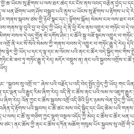
སྐྱོན་གྱི་ཆ་ཡོངས་སུ་རྫོགས་པ་ལས་ཐར་ཆེད་རང་ངོས་ནས་འབད་བརྩོན་བྱེད་པ་དང
ཕན་ཐོགས་ཡག་ཤོས་བསྒྲུབ་པའི་ནུས་པ་ཡོངས་སུ་རྫོགས་པ་རྟོགས་པ་དེ་རེ
་ཚོར་གནས་སྐབས་ཙམ་གྱི་ཉོབ་སྣང་དང་། ལྟོགས་སྐོམ། སེམས་ངལ་ལས་ཐར་བར
ས་གནས་ལྟ་བུའི་བྱ་བ་བྱེད་ཀྱི་ཡོད། དེ་ནི་ཕྱི་རོལ་ནས་འགྱུར་བ་གཏོང་བ་དེ་
མིགས་བསལ་དེ་འདྲ་གྱོན་མི་དགོས་ཤིང་། ང་ཚོའི་སྐྲ་བཟོ་སྟངས་འགྱུར་བ་གཏོང
འགྲོ་ནི་རང་སོ་སོའི་སེམས་ཀྱི་གནས་བབས་དེ་འགྱུར་བ་གཏོང་རྒྱུ་དེ་རེད། དེའི་ད
་སྟེར་གྱི་ཡོད་པ་དང་ད་ལྟ་དང་མ་འོངས་པའི་ནང་ང་ཚོར་བདེ་སྐྱིད་གང་གིས་སྤྲོ
ཏིང་ཇེ་ཟབ་ཏུ་གཏོང་རྒྱུ་དེ་རེད། མདོར་བསྡུས་ན། ནང་པའི་སྐྱབས་འགྲོས་ང་ཚ
་ཡོད།
་ “སྐྱབས་སུ་འགྲོ་བ་” ཞེས་པའི་བརྗོད་པ་འདི་བེད་སྤྱོད་བྱེད་ཀྱི་ཡོད། གང་ཡིན
ོན་དང་ལྡན་པའི་རྒྱུད་རིམ་ཞིག་རེད། འདི་ནི་ང་ཚོས་ནང་པའི་ལམ་ལ་འཇུག་རྒྱུར
པ་ཞིག་རེད། འོན་ཀྱང་ང་ཚོས་སྐྱབས་འགྲོ་འདི་ཅིའི་ཕྱིར་ཉམས་ལེན་བྱེད་ཀྱི་ཡོ
་བཞིན་དེ་རྟོགས་པའི་སྐབས། ང་ཚོ་ཚང་མས་བདེ་སྐྱིད་དང་ཡིད་ཚིམ་པའི་གན
པ་ལས། ང་ཚོ་སུ་གཅིག་ཀྱང་སྡུག་བསྔལ་འདོད་ཀྱི་མེད། ང་ཚོས་ང་ཚོར་ཕན་
བྱས་ཙང་། ནང་ཆོས་ཀྱི་ནང་ང་ཚོས་དཀོན་མཆོག་གསུམ་པོར་སྐྱབས་སུ་འགྲོ་གི་