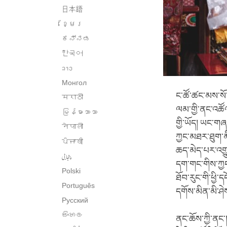
日本語
ខ្មែរ
ಕನ್ನಡ
한국어
ລາວ
Монгол
ང་ཚོ་ཚང་མས་སོ་སོ
मराठी
ལམ་གྱི་ནང་འཚོ
မြန်မာဘာသာ
གྱི་ཡོད། ཡང་གཞན
नेपाली
ཀྱང་མཐར་ཐུག་མི
ਪੰਜਾਬੀ
ཆད་མེད་པར་འགྱུ
پنجابی
དག་གང་གིས་ཀྱང་
Polski
ཐོབ་རུང་གི་ཕྱི་
Português
དགོས་མིན་མི་ཤེ
Русский
සිංහල
ནང་ཆོས་ཀྱི་ནང་། 