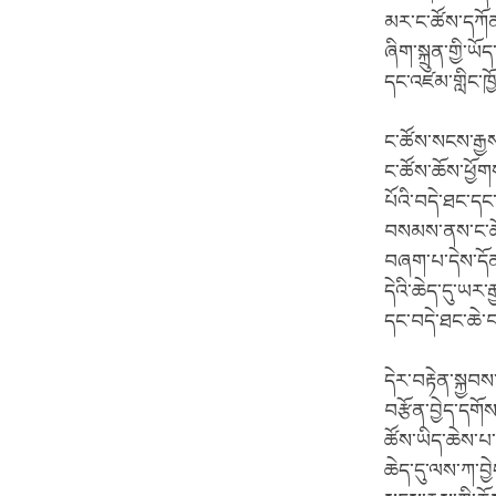
མར་ང་ཚོས་དཀོན་མ
ཞིག་སྐྲུན་གྱི་ཡ
དང་འཛམ་གླིང་ཁྱོ
ང་ཚོས་སངས་རྒྱས
ང་ཚོས་ཆོས་ཕྱོགས
པོའི་བདེ་ཐང་དང
བསམས་ནས་ང་ཚོས
བཞག་པ་དེས་དོན
དེའི་ཆེད་དུ་ཡར་ར
དང་བདེ་ཐང་ཆེ་བ
དེར་བརྟེན་སྐྱབས
བརྩོན་བྱེད་དགོ
ཚོས་ཡིད་ཆེས་པ
ཆེད་དུ་ལས་ཀ་བྱེ