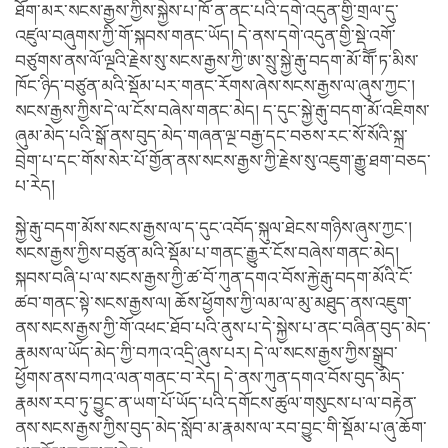
ཐོག་མར་སངས་རྒྱས་ཀྱིས་སྐྱེས་པ་ཁོ་ན་ནང་པའི་དགེ་འདུན་གྱི་གྲལ་དུ་
འཛུལ་བཞུགས་ཀྱི་གོ་སྐབས་གནང་ཡོད། དེ་ནས་དགེ་འདུན་གྱི་སྡེ་འགོ་
བཙུགས་ནས་ལོ་ལྔའི་རྗེས་སུ་སངས་རྒྱས་ཀྱི་ཨ་སྲུ་སྐྱེ་རྒུ་བདག་མོ་གཽ་ཏ་མིས་
ཁོང་ཉིད་བཙུན་མའི་སྡོམ་པར་གནང་རོགས་ཞེས་སངས་རྒྱས་ལ་ཞུས་ཀྱང་།
སངས་རྒྱས་ཀྱིས་དེ་ལ་ངོས་བཞེས་གནང་མེད། ད་དུང་སྐྱེ་རྒུ་བདག་མོ་འཇིགས་
ཞུམ་མེད་པའི་སྒོ་ནས་བུད་མེད་གཞན་ལྔ་བརྒྱ་དང་བཅས་རང་སོ་སོའི་སྐྲ་
བྲེག་པ་དང་གོས་སེར་པོ་གྱོན་ནས་སངས་རྒྱས་ཀྱི་རྗེས་སུ་འཇུག་རྒྱུ་ཐག་བཅད་
པ་རེད།
སྐྱེ་རྒུ་བདག་མོས་སངས་རྒྱས་ལ་ད་དུང་འབོད་སྐུལ་ཐེངས་གཉིས་ཞུས་ཀྱང་།
སངས་རྒྱས་ཀྱིས་བཙུན་མའི་སྡོམ་པ་གནང་རྒྱུར་ངོས་བཞེས་གནང་མེད།
སྐབས་བཞི་པ་ལ་སངས་རྒྱས་ཀྱི་ཚ་བོ་ཀུན་དགའ་བོས་རྐྱེ་རྒུ་བདག་མོའི་ངོ་
ཚབ་གནང་སྟེ་སངས་རྒྱས་ལ། ཆོས་ཕྱོགས་ཀྱི་ལམ་ལ་མུ་མཐུད་ནས་འཇུག་
ནས་སངས་རྒྱས་ཀྱི་གོ་འཕང་ཐོབ་པའི་ནུས་པ་དེ་སྐྱེས་པ་ནང་བཞིན་བུད་མེད་
རྣམས་ལ་ཡོད་མེད་ཀྱི་བཀའ་འདྲི་ཞུས་པར། དེ་ལ་སངས་རྒྱས་ཀྱིས་སྒྲུབ་
ཕྱོགས་ནས་བཀའ་ལན་གནང་བ་རེད། དེ་ནས་ཀུན་དགའ་བོས་བུད་མེད་
རྣམས་རབ་ཏུ་བྱུང་ན་ཡག་པོ་ཡོད་པའི་དགོངས་ཚུལ་གསུངས་པ་ལ་བརྟེན་
ནས་སངས་རྒྱས་ཀྱིས་བུད་མེད་སློབ་མ་རྣམས་ལ་རབ་བྱུང་གི་སྡོམ་པ་ཞུ་ཆོག་