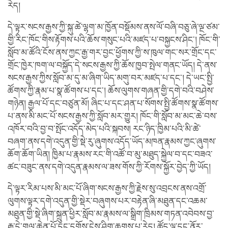
རེད།
དེ་ལྟར་སངས་རྒྱས་ཀྱི་སྐུ་ཚེ་ལྷག་མ་ཁྱོན་བསྡོམས་ནས་ལོ་བཞི་བཅུ་ཞེ་ལྔ་ཙམ་
གྱི་རིང་ཁོང་གིས་རྟོགས་པའི་ཆོས་གསུང་པའི་མཛད་པ་བསྐྱངས་ཤིང་། ཁོང་གི་
སློབ་མ་ཚོའི་ངོས་ནས་ཀྱང་རྒྱ་གར་བྱང་ཕྱོགས་ཀྱི་ས་ཁུལ་གང་སར་གྲོང་དང་
གྲོང་ཁྱེར་ཁག་ལ་བསྐྱོད་དེ་སངས་རྒྱས་ཀྱི་ཆོས་ཁྱབ་སྤེལ་གནང་ཡོད། དེ་ནས་
སངས་རྒྱས་ཀྱིས་སློབ་མ་དུ་མ་ཞིག་ཡིད་མགུ་བར་མཛད་པ་དང་། དེ་ཡང་སྤྱི་
ཚོགས་ཀྱི་རྣམ་པ་སྣ་ཚོགས་པ་དང་། ཆོས་ལུགས་གཞན་གྱི་དགེ་བའི་བཤེས་
གཉེན། རྒྱལ་པོ་དང་བཙུན་མོ། ཞིང་པ་དང་ཤན་པ་སོགས་སྤྱི་ཚོགས་སྣ་ཚོགས་
པ་ནས་མི་མང་པོ་སངས་རྒྱས་ཀྱི་སློབ་མར་གྱུར། ཁོང་གི་སློབ་མ་མང་ཆེ་བས་
འཁོར་བའི་བྱ་བ་སྤོང་འདོད་མེད་པའི་སྐབས། རང་ཉིད་ཁྱིམ་པའི་མི་ཚེ་
བཞག་ནས་དགེ་འདུན་གྱི་སྡེ་རུ་ཞུགས་འདོད་ཡོད་མཁན་རྣམས་ཀྱང་ཞུགས་
ཆོག་ཆོག་ཡིན། ཁྱིམ་པ་རྣམས་རང་གི་འཚོ་བ་མུ་མཐུད་སྐྱེལ་བ་དང་བཟའ་
ཚང་བཟུང་ནས་དགེ་འདུན་རྣམས་ལ་ཟས་གོས་ཀྱི་རོགས་སྐྱོར་བྱེད་ཀྱི་ཡོད།
དེ་ལྟར་རིམ་པས་མི་མང་པོ་ཞིག་སངས་རྒྱས་ཀྱི་རྗེས་སུ་འབྲངས་ནས་འགྲོ་
ལུགས་ལྟར་དགེ་འདུན་གྱི་སྡེར་བཞུགས་པར་བརྟེན་ཞི་མཐུན་དང་འཆམ་
མཐུན་གྱི་སྡེ་ཞིག་སྐྲུན་ཕྱིར་སློབ་མ་རྣམས་ལ་སྒྲིག་ཁྲིམས་གཏན་འབེབས་བྱ་
རྒྱུ་དེ་གལ་ཆེན་པོ་དང་དགོས་ངེས་ཤིག་ཆགས་པ་རེད། ཚོད་ལྟ་དང་ནོར་