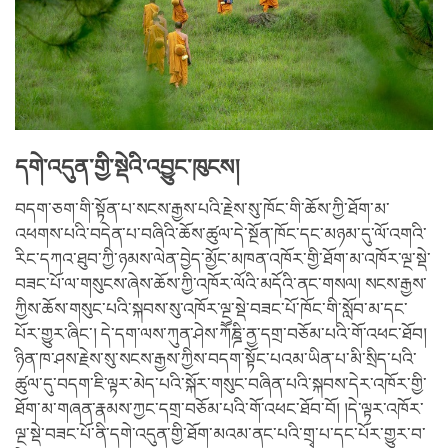
དགེ་འདུན་གྱི་སྡེའི་འབྱུང་ཁུངས།
བདག་ཅག་གི་སྟོན་པ་སངས་རྒྱས་པའི་རྗེས་སུ་ཁོང་གི་ཆོས་ཀྱི་ཐོག་མ་
འཕགས་པའི་བདེན་པ་བཞིའི་ཆོས་ཚུལ་དེ་སྔོན་ཁོང་དང་མཉམ་དུ་ལོ་འགའི་
རིང་དཀའ་ཐུབ་ཀྱི་ཉམས་ལེན་བྱེད་མྱོང་མཁན་འཁོར་གྱི་ཐོག་མ་འཁོར་ལྔ་སྡེ་
བཟང་པོ་ལ་གསུངས་ཞེས་ཆོས་ཀྱི་འཁོར་ལོའི་མདོའི་ནང་གསལ། སངས་རྒྱས་
ཀྱིས་ཆོས་གསུང་པའི་སྐབས་སུ་འཁོར་ལྔ་སྡེ་བཟང་པོ་ཁོང་གི་སློབ་མ་དང་
པོར་གྱུར་ཞིང་། དེ་དག་ལས་ཀུན་ཤེས་ཀཽཎྜི་ནྱ་དགྲ་བཅོམ་པའི་གོ་འཕང་ཐོབ།
ཉིན་ཁ་ཤས་རྗེས་སུ་སངས་རྒྱས་ཀྱིས་བདག་སྟོང་པའམ་ཡིན་པ་མི་སྲིད་པའི་
ཚུལ་དུ་བདག་ཇི་ལྟར་མེད་པའི་སྐོར་གསུང་བཞིན་པའི་སྐབས་དེར་འཁོར་གྱི་
ཐོག་མ་གཞན་རྣམས་ཀྱང་དགྲ་བཅོམ་པའི་གོ་འཕང་ཐོབ་བོ། །དེ་ལྟར་འཁོར་
ལྔ་སྡེ་བཟང་པོ་ནི་དགེ་འདུན་གྱི་ཐོག་མའམ་ནང་པའི་གྲྭ་པ་དང་པོར་གྱུར་བ་