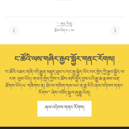
་་་ གང་རེད།
རྩོམ་ཡིག ༤ / ༢༠
ང་ཚོའི་ལས་གཞིར་རྒྱབ་སྐྱོར་གནང་རོགས།
“ང་ཚོའི་འཆར་གཞི་འདི་རྒྱུན་མཐུད་ཐུབ་པ་དང་རྒྱ་སྐྱེད་ཡོང་བར་ཁྱེད་ཀྱི་རྒྱབ་སྐྱོར་ལ་
རག་ ལུས་ཡོད། གལ་ཏེ་ཁྱེད་ཀྱིས་ང་ཚོས་མཁོ་སྤྲོད་བྱས་པའི་རྒྱུ་ཆ་རྣམས་ཕན་
ཐོགས་ཡོད་པ་ གཟིགས་ན། ཐེངས་གཅིག་གམ་ཡང་ན་ཟླ་རེའི་ཞལ་འདེབས་གནང་
རོགས་” ཞེས་འབོད་སྐུལ་ཞུ་རྒྱུ་ཡིན།
ཞལ་འདེབས་གནང་རོགས།