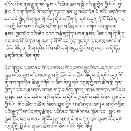
དངོས་པོ་ལ་ནམ་རྒྱུན་ལས་ལྷག་པའི་ཞེན་ཆགས་སྐྱེ་བའི་རྒྱུ་བྱེད་ཀྱི་ཡོད། བྱ་
རྩོལ་དེ་དག་གིས་སོ་སོ་རང་ཉིད་དང་གཞན་སུ་ལའང་དོན་ངོ་མའི་ཕན་ཐོགས་
དང་བདེ་སྐྱིད་ཞིག་སྐྲུན་གྱི་མེད། དེ་ལས་ལྡོག་སྟེ། དགེ་འདུན་ནི་སོ་སོའི་དཀའ་
ངལ་གྱི་རིགས་གང་འཚམས་ཤིག་སྤངས་ཟིན་པ་དང་དཀའ་ངལ་ལྷག་མ་
རྣམས་ཀྱང་སྤོང་བའི་ཆེད་འབད་བརྩོན་བྱེད་མཁན་རྣམས་ཡིན་པས། དེ་ནི་ཧ་
ཅང་ཡག་པོ་མིན་ནམ། གལ་ཏེ་སོ་སོ་རང་ཉིད་ཀྱང་དཀའ་ངལ་རྣམས་སེལ་
འདོད་ཡོད་ན། མིག་དཔེར་འོས་པའི་དགེ་འདུན་གྱི་རྗེས་སུ་འབྲང་བ་དེ་དོན་
ལྡན་ཞིག་མ་ཡིན་ནམ།
དེང་གི་དུས་རབས་ནང་མི་རབས་ནས་མི་རབས་བརྒྱུད་ཅིང་ཡང་དག་པར་
རྒྱུན་འཛིན་བྱས་པའི་སངས་རྒྱས་ཀྱི་ཆོས་དེ་ང་ཚོར་ཡོད་པ་ནི་དགེ་འདུན་ཁོ་
ན་ལ་བཀའ་དྲིན་ཆེ་ཞུ་དགོས་པ་ཞིག་རེད། དགེ་འདུན་གྱིས་ང་ཚོས་གློ་བུར་
གྱི་དཀའ་ངལ་རྣམས་ལས་བརྒལ་ཏེ་ང་ཚོ་སྡུག་བསྔལ་ཐམས་ཅད་ལས་ཡོངས་
སུ་བྲལ་བར་བྱེད་པའི་ལམ་ཞིག་ཡོད་པ་དེར་བལྟ་དགོས་པའི་སེམས་སྐུལ་བྱེད་
ཀྱི་ཡོད། ཁོང་ཚོས་ང་ཚོ་ལ་སེམས་སྐུལ་བྱེད་པ་ཙམ་དུ་མ་ཟད། ལམ་དུ་འགྲིམ་
པའི་རྒྱུད་རིམ་ཡོངས་སུ་རྫོགས་པའི་ནང་ཁོང་ཚོས་ལམ་སྟོན་དང་། སྐུལ་མ།
རྒྱབ་སྐྱོར་བཅས་གནང་གི་ཡོད། རྒྱུ་མཚན་དེ་ལ་བརྟེན་ནས་སྐབས་རེར་དགེ་
འདུན་གྱི་སྡེ་མེད་ན་ནང་ཆོས་མེད་ཅེས་བརྗོད་སྲོལ་ཡོད།