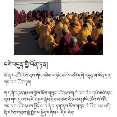
དགེ་འདུན་གྱི་ཡོན་ཏན།
འོ་ན་ང་ཚོའི་ངོས་ནས་གོང་འཕེལ་གཏོང་དགོས་པའི་དགེ་འདུན་ལ་ཡོན་ཏན་
གང་དག་ཡོད་དམ།
༡། དགེ་འདུན་རྣམས་ཀྱིས་ཆོས་གསུང་པའི་སྐབས། དེ་དག་གིས་དཔེ་ཆའི་ནང་
ནས་གང་སྦྱངས་པ་དེ་བསྐྱར་ཟློས་བྱེད་པ་ཙམ་མིན་པར། ཁོང་ཚོས་སོ་སོའི་
ཡང་དག་པའི་ཉམས་མྱོང་ལ་གཞི་བཞག་ནས་ཆོས་གསུང་གི་ཡོད་པས། འདི་
ནི་དངོས་གནས་བློ་སྤོབས་སྐྱེད་དགོས་པ་ཞིག་རེད།