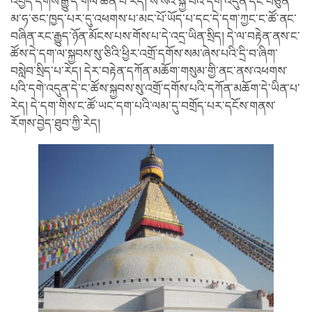
འབྱེད་དགོས་རྒྱུ་དེ་གལ་ཆེན་པོ་རེད། སོ་སོའི་སྐྱེ་བོའི་དགེ་འདུན་དང་བཙུན་
མ་ཧ་ཅང་ཁྱད་པར་དུ་འཕགས་པ་མང་པོ་ཡོད་པ་དང་དེ་དག་ཀྱང་ང་ཚོ་ནང་
བཞིན་རང་རྒྱུད་ཉོན་མོངས་པས་གོས་པ་དེ་འདྲ་ཡིན་སྲིད། དེ་ལ་བརྟེན་ནས་ང་
ཚོས་དེ་དག་ལ་སྐྱབས་སུ་ཅིའི་ཕྱིར་འགྲོ་དགོས་སམ་ཞེས་པའི་དྲི་བ་ཞིག་
བསླེབ་སྲིད་པ་རེད། དེར་བརྟེན་དཀོན་མཆོག་གསུམ་གྱི་ནང་ནས་འཕགས་
པའི་དགེ་འདུན་དེ་ང་ཚོས་སྐྱབས་སུ་འགྲོ་དགོས་པའི་དཀོན་མཆོག་དེ་ཡིན་པ་
རེད། དེ་དག་གིས་ང་ཚོ་ཡང་དག་པའི་ལམ་དུ་བགྲོད་པར་དངོས་གནས་
རོགས་བྱེད་ཐུབ་ཀྱི་རེད།