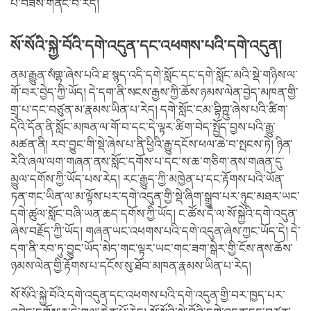
པ་བཟོས་གནང་བ་རེད།
སོ་སོའི་སྐྱེ་བོའི་དགེ་འདུན་དང་འཕགས་པའི་དགེ་འདུན།
ནམ་རྒྱུན་སཾགྷ་ཞེས་པའི་ཐ་སྙད་འདི་དགེ་སློང་དང་དགེ་སློང་མའི་སྡེ་གཉིས་ལ་
གོ་བར་བྱེད་ཀྱི་ཡོད། དེ་དག་ནི་སངས་རྒྱས་ཀྱི་ཆོས་ཉམས་ལེན་བྱེད་མཁན་གྱི་
གྲྭ་པ་དང་བཙུན་མ་རྣམས་ཡིན་པ་རེད། དགེ་སློང་ངམ་བྷིཀྵུ་ཞེས་པའི་ཚིག་
དེའི་དོན་ནི་སློང་མཁན་ལ་གོ་བ་དང་དེ་ལྟར་ཚིག་བེད་སྤྱོད་བྱས་པའི་རྒྱུ་
མཚན་ནི། རབ་བྱུང་གི་སྡེ་ཞེས་པ་ནི་ཕྱིའི་རྒྱུ་དངོས་ཕལ་ཆེ་བ་སྤངས་ཏེ། ཉིན་
རེའི་ཞལ་ལག་གཞན་ནས་སློང་དགོས་པ་དང་ས་ཆ་གཅིག་ནས་གཞན་དུ་
མྱུལ་དགོས་ཀྱི་ཡོད་པས་རེད། རང་རྒྱུད་ཀྱི་མཁྱེན་པ་དང་རྟོགས་པའི་ཡོན་
ཏན་གང་ཡིན་ལ་མ་ལྟོས་པར་དགེ་འདུན་གྱི་སྡེ་ཞིག་སྒྲུབ་པར་ཉུང་མཐར་ཡང་
དགེ་ཚུལ་སློང་བཞི་ཡན་ཆད་དགོས་ཀྱི་ཡོད། ང་ཚོས་དེ་ལ་སོ་སྐྱེའི་དགེ་འདུན་
ཞེས་བརྗོད་ཀྱི་ཡོད། གཞན་ཡང་འཕགས་པའི་དགེ་འདུན་ཞེས་ཀྱང་ཡོད་དེ། དེ་
དག་ནི་རབ་ཏུ་བྱུང་ཡོད་མེད་གང་ལྟར་ཡང་གང་ཟག་སྒེར་གྱི་ངོས་ནས་ཆོས་
ཉམས་ལེན་གྱི་རྟོགས་པ་དངོས་སུ་ཐོབ་མཁན་རྣམས་ཡིན་པ་རེད།
སོ་སོའི་སྐྱེ་བོའི་དགེ་འདུན་དང་འཕགས་པའི་དགེ་འདུན་གྱི་བར་ཁྱད་པར་