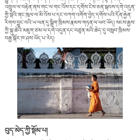
འཁྲུལ་ལ་བརྟེན་ནས་གང་ལ་གང་འོས་དང་དགོས་ངེས་ཅན་སྐབས་དགེ་འདུན་
གྱི་སྡེའི་ནང་ཁུལ་ལ་མི་འོས་པ་དང་བཀག་འགོག་བྱེད་དགོས་པའི་དོན་རྐྱེན་
རིགས་བྱུང་བའི་ཡ་ལན་དུ་སྒྲིག་ཁྲིམས་རྣམས་གཏན་ལ་ཕབ་ཡོད། སངས་རྒྱས་
ཀྱི་སྐུ་ཚེའི་མཇུག་ཙམ་ལ་དགེ་འདུན་དང་བཙུན་མའི་ཆེད་དུ་བསླབ་ཁྲིམས་
བརྒྱ་སྐོར་ཁ་ཤས་ཡོད་པ་རེད།
བུད་མེད་ཀྱི་སྡོམ་པ།