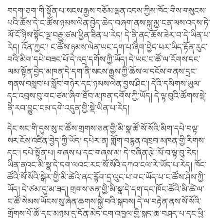
བདག་ཅག་གི་སྟོན་པ་སངས་རྒྱས་བཅོམ་ལྡན་འདས་ཀྱིས་ཁོང་གིས་གསུངས་
པའི་ཆོས་དེ་ང་ཚོས་ཉམས་ལེན་བྱེད་ཆེད་བཞག་ནས་སྐུ་མྱ་ངན་ལས་འདས་ཏེ་
ལོ་ངོ་ཉིས་སྟོང་ལྔ་བརྒྱ་ཙམ་ཕྱིན་ཟིན་པ་རེད། དེ་ནི་ནང་ཆོས་ཟེར་བ་དེ་ཡིན་པ་
རེད། འོན་ཀྱང་། ང་ཚོས་ཉམས་ལེན་ཡང་དག་པ་ཞིག་བྱེད་པར་ཡིད་རྟོན་རུང་
བའི་མིག་དཔེ་བཟང་པོ་དེ་འདྲ་དགོས་ཀྱི་ཡོད། དེ་ཡང་ང་ཚོ་ལ་རོགས་དང་
ལམ་སྟོན་བྱེད་མཁན་དེ་དག་ནི་སངས་རྒྱས་ཀྱི་ཆོས་ལ་དངོས་གནས་དྲང་
གནས་བསླབ་པ་སློབ་གཉེར་དང་ཉམས་ལེན་བྱས་ཤིང་། དེའི་དམིགས་ཡུལ་
དང་འབྲས་བུ་གང་ཙམ་ཞིག་ཐོབ་མཁན་དགོས་ཀྱི་ཡོད། དེ་ལྟ་བུའི་ཚོགས་སྡེ་
ནི་རབ་བྱུང་ངམ་དགེ་འདུན་གྱི་སྡེ་ཡིན་པ་རེད།
དེང་སང་གི་དུས་སུ་ང་ཚོས་གྲགས་ཅན་གྱི་མི་སྣ་ཚོ་སོ་སོའི་མིག་དཔེ་བལྟ་
སར་ངོས་འཛིན་བྱེད་ཀྱི་ཡོད། དཔེར་ན། གློག་བརྙན་འཁྲབ་མཁན་གྱི་རིགས་
དང་། དཔེ་སྟོན་པ། གཞས་པ་དང་གཞས་མ། དེ་བཞིན་རྩེ་མོ་བ་ལྟ་བུ་རེད།
ཡིན་ནའང་མི་སྣ་དེ་དག་ལའང་རང་སོ་སོའི་དཀའ་ངལ་རེ་ཡོད་པ་རེད། ཁོང་
ཚོའི་སོ་སོའི་སྒེར་གྱི་མི་ཚེའི་ནང་རྙོག་དྲ་ལུང་པ་གང་ཡོད་པ་ང་ཚོས་ཤེས་ཀྱི་
ཡོད། དེ་ཙམ་དུ་མ་ཟད། གྲགས་ཅན་གྱི་མི་སྣ་དེ་དག་དང་ཁོང་ཚོའི་མི་ཚེ་ལ་
ང་ཚོ་སེམས་ཡོངས་སུ་ཞེན་ཆགས་སྐྱེ་བའི་སྐབས། དེ་ལ་བརྟེན་ནས་སོ་སོའི་
གྲོགས་པོ་ཚོ་དང་མཉམ་དུ་དོན་མེད་ངག་འཁྱལ་གྱི་སྐད་ཆ་བཤད་པ་དང་ཕྱི་