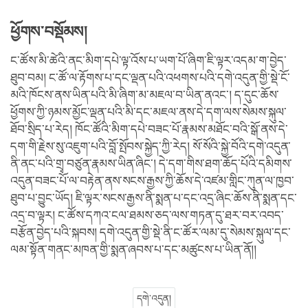
ཕྱོགས་བསྡོམས།
ང་ཚོས་མི་ཚེའི་ནང་མིག་དཔེ་ལྟ་འོས་པ་ཡག་པོ་ཞིག་ཇི་ལྟར་འདམ་ག་བྱེད་
ཐུབ་བམ། ང་ཚོ་ལ་རྟོགས་པ་དང་ལྡན་པའི་འཕགས་པའི་དགེ་འདུན་གྱི་སྡེ་ངོ་
མའི་ཁོངས་ནས་ཡིན་པའི་མི་ཞིག་མ་མཇལ་བ་ཡིན་ནའང་། ད་དུང་ཆོས་
ཕྱོགས་ཀྱི་ཉམས་མྱོང་ལྡན་པའི་མི་དང་མཇལ་ནས་དེ་དག་ལས་སེམས་སྐུལ་
ཐོབ་སྲིད་པ་རེད། ཁོང་ཚོའི་མིག་དཔེ་བཟང་པོ་རྣམས་མཐོང་བའི་སྒོ་ནས་དེ་
དག་གི་རྗེས་སུ་འཇུག་པའི་བློ་སྤོབས་སྐྱེད་ཀྱི་རེད། སོ་སོའི་སྐྱེ་བོའི་དགེ་འདུན་
ནི་ནང་པའི་གྲྭ་བཙུན་རྣམས་ཡིན་ཞིང་། དེ་དག་གིས་ཐག་ཆོད་པོའི་དམིགས་
འདུན་བཟང་པོ་ལ་བརྟེན་ནས་སངས་རྒྱས་ཀྱི་ཆོས་དེ་འཛམ་གླིང་ཀུན་ལ་ཁྱབ་
ཐུབ་པ་བྱུང་ཡོད། ཇི་ལྟར་སངས་རྒྱས་ནི་སྨན་པ་དང་འདྲ་ཞིང་ཆོས་ནི་སྨན་དང་
འདྲ་བ་ལྟར། ང་ཚོས་དཀའ་ངལ་ཐམས་ཅད་ལས་གཏན་དུ་ཐར་བར་འབད་
བརྩོན་བྱེད་པའི་སྐབས། དགེ་འདུན་གྱི་སྡེ་ནི་ང་ཚོར་ལམ་དུ་སེམས་སྐུལ་དང་
ལམ་སྟོན་གནང་མཁན་གྱི་སྨན་ཞབས་པ་དང་མཚུངས་པ་ཡིན་ནོ།།
དགེ་འདུན།