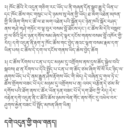
༢། ཁོང་ཚོའི་རེ་འདུན་གཅིག་རང་ཡོད་པ་ནི་གཞན་དོན་སྒྲུབ་རྒྱུ་དེ་ཡིན་པ་
དང་ཁོང་ཚོས་གང་གསུང་པ་དེ་ཉམས་སུ་ལེན་གྱི་ཡོད། ཐ་མག་འཐེན་མཁན་
གྱི་མི་ཞིག་གིས་ང་ཚོ་ལ་ཐ་མག་འཐེན་པའི་སྐྱོན་དང་ཉེན་ཁའི་སྐོར་བཤད་
ནས་གཤེ་གཤེ་གཏོང་བ་ལྟ་བུར་བསམ་བློ་ཐོངས་དང་། ང་ཚོས་མི་དེའི་བསླབ་
བྱ་ལ་ཅིའི་ཕྱིར་ཉན་དགོས་སམ་ཞེས་དེ་ལྟར་དངོས་གནས་བསམ་བློ་འཁོར་གྱི་
རེད། དགེ་འདུན་ནི་རྟག་ཏུ་ཁོང་ཚོས་གང་བྱེད་ནའང་ལྷག་བསམ་རྣམ་དག་
ཡིན་པས། ང་ཚོས་དེ་དག་ལ་དངོས་གནས་ཡིད་ཆེས་བྱེད་ཆོག
༣། ང་ཚོས་རོགས་པ་ངན་པ་དང་མཉམ་དུ་འགྲོགས་ནས་དུས་ཚོད་སྐྱེལ་བའི་
སྐབས། ཐ་ན་རོགས་པ་དེའི་སྤྱོད་པ་ངན་པ་ག་ཚོད་ཙམ་ཞིག་སོ་སོ་རང་ཉིད་ལ་
ཞུགས་ཡོད་པ་དེ་ནམ་རྒྱུན་ཤེས་རྟོགས་ཡོང་གི་མེད། དེ་བཞིན་དུ་གལ་ཏེ་ང་
ཚོས་གྲོགས་བཟང་པོ་དང་མཉམ་དུ་འགྲོགས་པ་ན། འབད་བརྩོན་དེ་ཙམ་མི་
དགོས་པའི་ཐོག་ནས་ང་ཚོར་ཡོན་ཏན་བཟང་པོ་དེ་དག་ཐོབ་ཀྱི་རེད། དེར་
བརྟེན་དགེ་འདུན་ནི་ང་ཚོའི་ཆོས་ཉམས་ལེན་གོང་ནས་གོང་དུ་འཕེལ་བར་
ཤུགས་རྐྱེན་བཟང་པོ་སྤྲོད་མཁན་ཞིག་ཡིན།
དགེ་འདུན་གྱི་གལ་གནད།