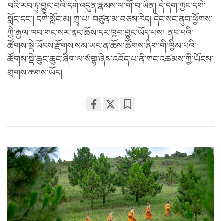
བའི་རབ་ཏུ་བྱུང་བའི་དགེ་འདུན་རྣམས་ལ་གོ་བ་ཡིན། དེ་དག་ཀྱང་དགེ་
སློང་དང་། དགེ་སློང་མ། གྲྭ་པ། བཙུན་མ་བཅས་རེད། དེང་སང་ནུབ་ཕྱོགས་
ཀྱི་རྒྱལ་ཁབ་གང་སར་ནང་ཆོས་དར་ཁྱབ་བྱུང་ཡོད་པས། ནང་པའི་
ཚོགས་སྡེ་ཡོངས་རྫོགས་སམ་ཡང་ན་ཆོས་ཚོགས་ཞིག་གི་ཁྱིམ་པའི་
ཚོགས་སྡེ་ཆུང་ཆུང་ཞིག་ལ་སཾགྷ་ཞེས་འབོད་པ་ནི་གང་འཚམས་ཀྱི་ཡོངས་
གྲགས་ཆགས་ཡོད།
Share
Bookmark
on
facebook