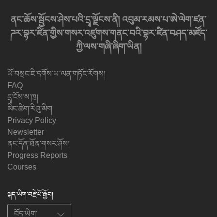
ནང་ཆོས་སྦྱོངས་ཤེས་པའི་དྲྭ་ལྗོངས་ནི། འབུམ་རམས་པ་ཨེ་ལེག་ཛན་
ཌར་བྷར་ཛིན་གྱིས་གསར་འཛུགས་གནང་བའི་བྷར་ཛིན་བཤད་མཛོད་
ཀྱི་ལས་གཞི་ཞིག་ཡིན།
ཡོ་བསྲང་ཇི་དགོས་ཡ་ལན་གཏོང་རོགས།
FAQ
དྲྭ་ངོས་ས་ཁྲ།
མིང་ཚིག་རིའུ་མིག
Privacy Policy
Newsletter
ནང་དོན་ཐོན་གསར་ཤོས།
Progress Reports
Courses
སྐད་ཡིག་བརྗེ་པོ་རྒྱོབ།