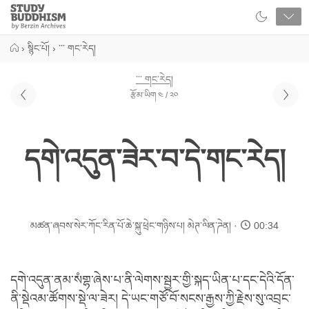
Close
Study
Buddhism
Home
›
སྙིང་པོ།
›
་་་ གང་རེད།
་་་ གང་རེད།
རྩོམ་ཡིག ༤ / ༢༠
དགེ་འདུན་ཟེར་བ་དེ་གང་རེད།
མཚན་ཞབས་སེར་ཀོང་རིན་པོ་ཆེ་སྐུ་ཕྲེང་གཉིས་པ།
མེཊ་ལིན་ཌེན།
00:34
དགེ་འདུན་ནམ་སཾགྷ་ཞེས་པ་ནི་ལེགས་སྦྱར་གྱི་སྐད་ཡིན་པ་དང་དེའི་དོན་
ནི་སྡེའམ་ཚོགས་སྡེ་ལ་ཟེར། དེ་ཡང་གཙོ་བོ་སངས་རྒྱས་ཀྱི་རྗེས་སུ་འབྲང་