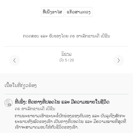
ທີ່ເພິ່ງອາໄສ
ແກ້ວສາມດວງ
ກວດສອບ ແລະ ຮັບຮອງໂດຍ ດຣ ອາເລັກຊານເດີ ເບີຊີນ
ນິຍາມ
ບົດ 5 / 20
ເນື້ອໃນທີ່ກ່ຽວຂ້ອງ
ທີ່ເພິ່ງ: ທິດທາງທີ່ປອດໄພ ແລະ ມີຄວາມໝາຍໃນຊີວິດ
ດຣ ອາເລັກຊານເດີ ເບີຊີນ
ການພະຍາຍາມເອົາຊະນະຂໍ້ບົກພ່ອງຂອງຕົນເອງ ແລະ ບັນລຸເຖິງສັກກະ
ຍະພາບທັງໝົດຂອງເຮົາ ເປັນທາງທີ່ປອດໄພ ແລະ ມີຄວາມໝາຍທີ່ສຸດທີ່
ເຮົາຈະສາມາດມອບໃຫ້ກັບຊີວິດຂອງເຮົາ.