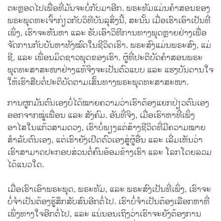
ຕະຫຼອດໄປເພື່ອທີ່ມັນຈະບໍ່ກັບມາອີກ. ພຣະທັມແມ່ນຄຳສອນຂອງ
ພຣະພຸດທະເຈົ້າກ່ຽວກັບວິທີບັນລຸສິ່ງນີ້, ສະນັ້ນ ເມື່ອເຮົາເອົາເປັນທີ່
ເພິ່ງ, ເຮົາຈະຫັນຫາ ແລະ ຮັບເອົາວິທີການທາງພຸດຫຼາຍຢ່າງເພື່ອ
ຈັດການກັບບັນຫາທັງໝົດໃນຊີວິດເຮົາ. ພຣະສົງແມ່ນພຣະສົງ, ແມ່
ຊີ, ແລະ ເພື່ອນມິດຊາວພຸດຂອງເຮົາ. ຜູ້ທີ່ປະຕິບັດຄຳສອນພຣະ
ພຸດທະສາສະໜາຢ່າງແທ້ຈິງຈະເປັນຕົວແບບ ແລະ ແຮງບັນດານໃຈ
ໃຫ້ເຮົາສືບຕໍ່ປະຕິບັດຕາມເສັ້ນທາງພຣະພຸດທະສາສະໜາ.
ການຜູກມັນຕົນເອງບໍ່ໄດ້ໝາຍຄວາມວ່າເຮົາຕ້ອງແຍກປ່ຽວຕົນເອງ
ອອກຈາກໝູ່ເພື່ອນ ແລະ ສັງຄົມ. ອັນທີ່ຈິງ, ເມື່ອເຮົາຫາທີ່ເພິ່ງ
ອາໄສໃນແກ້ວສາມດວງ, ເຮົາບໍ່ພຽງແຕ່ສ້າງຊີວິດທີ່ມີຄວາມໝາຍ
ສຳລັບຕົນເອງ, ແຕ່ເຮົາຍັງເປີດຕົວເອງສູ່ຜູ້ອື່ນ ແລະ ເລີ່ມເຫັນວ່າ
ເຮົາສາມາດປະກອບສ່ວນຕໍ່ຄົນອ້ອມຂ້າງເຮົາ ແລະ ໂລກໂດຍລວມ
ໄດ້ແນວໃດ.
ເມື່ອເຮົາເອົາພຣະພຸດ, ພຣະທັມ, ແລະ ພຣະສົງເປັນທີ່ເພິ່ງ, ເຮົາຈະ
ບໍ່ຈຳເປັນຕ້ອງຮູ້ສຶກສັບສົນອີກຕໍ່ໄປ. ເຮົາບໍ່ຈຳເປັນຕ້ອງເລືອກຫາທີ່
ເພິ່ງທາງໃຈອີກຕໍ່ໄປ, ແລະ ແນ່ນອນເຖິງວ່າເຮົາຈະຍັງຕ້ອງການ