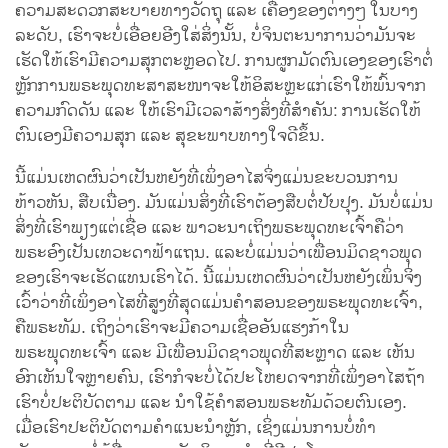
ຄວາມສະດວກສະບາຍທາງວັດຖຸ ແລະ ເຄື່ອງຂອງຕ່າງໆ ໃນບາງ
ລະດັບ, ເຮົາຈະບໍ່ເອື່ອຍອີງໃສ່ສິ່ງນັ້ນ, ບໍ່ຈິນຕະນາການວ່າມັນຈະ
ເຮັດໃຫ້ເຮົາມີຄວາມສຸກຕະຫຼອດໄປ. ການຜູກມັດຕົນເອງຂອງເຮົາຕໍ່
ຫຼັກການພຣະພຸດທະສາສະໜາຈະໃຫ້ອິສະຫຼະແກ່ເຮົາໃຫ້ພົ້ນຈາກ
ຄວາມກົດດັນ ແລະ ໃຫ້ເຮົາມີເວລາສ້າງສິ່ງທີ່ສຳຄັນ: ການເຮັດໃຫ້
ຕົນເອງມີຄວາມສຸກ ແລະ ສຸຂະພາບທາງໃຈດີຂຶ້ນ.
ນີ້ແມ່ນເຫດຜົນວ່າເປັນຫຍັງທີ່ເພິ່ງອາໄສຈິ່ງແມ່ນຂະບວນການ
ຫ້າວຫັນ, ສືບເນື່ອງ. ມັນແມ່ນສິ່ງທີ່ເຮົາຕ້ອງສືບຕໍ່ປັບປຸງ. ມັນບໍ່ແມ່ນ
ສິ່ງທີ່ເຮົາພຽງແຕ່ເຊື່ອ ແລະ ພາວະນາເຖິງພຣະພຸດທະເຈົ້າຄືວ່າ
ພຣະອົງເປັນເທວະດາຟ້າແຖນ. ແລະບໍ່ແມ່ນວ່າເພື່ອນມິດຊາວພຸດ
ຂອງເຮົາຈະເຮັດແທນເຮົາໄດ້. ນີ້ແມ່ນເຫດຜົນວ່າເປັນຫຍັງເພິ່ນຈິ່ງ
ເວົ້າວ່າທີ່ເພິ່ງອາໄສທີ່ສູງທີ່ສຸດແມ່ນຄຳສອນຂອງພຣະພຸດທະເຈົ້າ,
ຄືພຣະທັມ. ເຖິງວ່າເຮົາຈະມີຄວາມເຊື່ອອັນແຮງກ້າໃນ
ພຣະພຸດທະເຈົ້າ ແລະ ມີເພື່ອນມິດຊາວພຸດທີ່ສະຫຼາດ ແລະ ເຫັນ
ອົກເຫັນໃຈຫຼາຍຄົນ, ເຮົາກໍຈະບໍ່ໄດ້ປະໂຫຍດຈາກທີ່ເພິ່ງອາໄສຖ້າ
ເຮົາບໍ່ປະຕິບັດຕາມ ແລະ ນຳໃຊ້ຄຳສອນພຣະທັມດ້ວຍຕົນເອງ.
ເມື່ອເຮົາປະຕິບັດຕາມຄຳແນະນຳຫຼັກ, ເຊິ່ງແມ່ນການບໍ່ທຳ