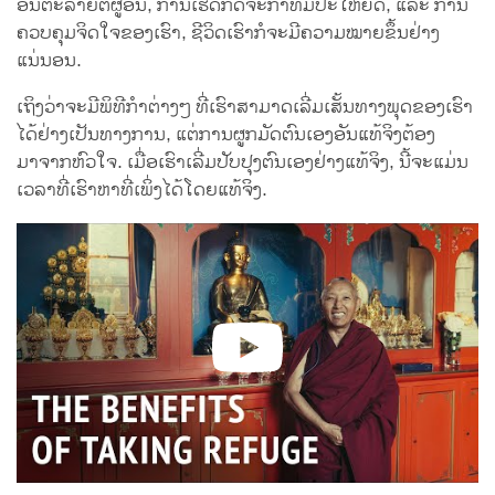
ອັນຕະລາຍຕໍ່ຜູ້ອື່ນ, ການເຮັດກິດຈະກຳທີ່ມີປະໂຫຍດ, ແລະ ການ
ຄວບຄຸມຈິດໃຈຂອງເຮົາ, ຊີວິດເຮົາກໍຈະມີຄວາມໝາຍຂຶ້ນຢ່າງ
ແນ່ນອນ.
ເຖິງວ່າຈະມີພິທີກຳຕ່າງໆ ທີ່ເຮົາສາມາດເລີ່ມເສັ້ນທາງພຸດຂອງເຮົາ
ໄດ້ຢ່າງເປັນທາງການ, ແຕ່ການຜູກມັດຕົນເອງອັນແທ້ຈິງຕ້ອງ
ມາຈາກຫົວໃຈ. ເມື່ອເຮົາເລີ່ມປັບປຸງຕົນເອງຢ່າງແທ້ຈິງ, ນີ້ຈະແມ່ນ
ເວລາທີ່ເຮົາຫາທີ່ເພິ່ງໄດ້ໂດຍແທ້ຈິງ.