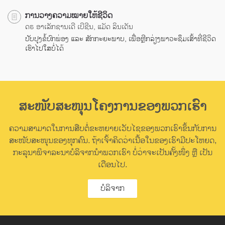
ການວາງຄວາມໝາຍໃຫ້ຊີວິດ
ດຣ ອາເລັກຊານເດີ ເບີຊີນ, ແມັດ ລິນເດັນ
ປັບປຸງຂໍ້ບົກພ່ອງ ແລະ ສັກກະຍະພາບ, ເພື່ອຫຼີກລ່ຽງພາວະຊຶມເສົ້າທີ່ຊີວິດ
ເຮົາໄປໃສບໍ່ໄດ້
ສະໜັບສະໜຸນໂຄງການຂອງພວກເຮົາ
ຄວາມສາມາດໃນການສືບຕໍ່ຂະຫຍາຍເວັບໄຊຂອງພວກເຮົາຂຶ້ນກັບການ
ສະໜັບສະໜຸນຂອງທຸກຄົນ. ຖ້າເຈົ້າຄິດວ່າເນື້ອໃນຂອງເຮົາມີປະໂຫຍດ,
ກະລຸນາພິຈາລະນາບໍລິຈາກນຳພວກເຮົາ ບໍ່ວ່າຈະເປັນຄັ້ງໜຶ່ງ ຫຼື ເປັນ
ເດືອນໄປ.
ບໍລິຈາກ