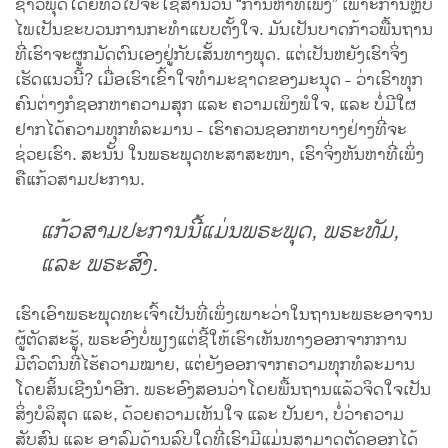
ຊາວພຸດໂດຍທົ່ວໄປຈະໃຊ້ສຳນວນ “ການຫາທີ່ເພິ່ງ” ເພາະການຫຼົບ
ໄພເປັນຂະບວນການກະທຳແບບຕັ້ງໃຈ. ມັນເປັນບາດກ້າວພື້ນຖານ
ທີ່ເຮົາຈະຜູກມັດຕົນເອງຢູ່ກັບເສັ້ນທາງພຸດ. ແຕ່ເປັນຫຍັງເຮົາຈິ່ງ
ເຮັດແນວນີ້? ເມື່ອເຮົາເຂົ້າໃຈທຳມະຊາດຂອງມະນຸດ - ວ່າເຮົາທຸກ
ຄົນຕ່າງກໍຊອກຫາຄວາມສຸກ ແລະ ຄວາມເພິງພໍໃຈ, ແລະ ບໍ່ມີໃຜ
ຢາກໄດ້ຄວາມທຸກທໍລະມານ - ເຮົາຄວນຊອກຫາບາງຢ່າງທີ່ຈະ
ຊ່ວຍເຮົາ. ສະນັ້ນ ໃນພຣະພຸດທະສາສະໜາ, ເຮົາຈິ່ງຫັນຫາທີ່ເພິ່ງ
ຄືແກ້ວສາມປະການ.
ແກ້ວສາມປະການນີ້ແມ່ນພຣະພຸດ, ພຣະທັມ,
ແລະ ພຣະສົງ.
ເຮົາເອົາພຣະພຸດທະເຈົ້າເປັນທີ່ເພິ່ງເພາະວ່າໃນຖານະພຣະອາຈານ
ຜູ້ຕັດສະຮູ້, ພຣະອົງບໍ່ພຽງແຕ່ຊີ້ໃຫ້ເຮົາເຫັນທາງອອກຈາກການ
ມີຕົວຕົນທີ່ໄຮ້ຄວາມໝາຍ, ແຕ່ຍັງອອກຈາກຄວາມທຸກທໍລະມານ
ໂດຍສິ້ນເຊີງນຳອີກ. ພຣະອົງສອນວ່າໂດຍພື້ນຖານແລ້ວຈິດໃຈເປັນ
ສິ່ງບໍລິສຸດ ແລະ, ດ້ວຍຄວາມເຫັນໃຈ ແລະ ປັນຍາ, ບໍ່ວ່າຄວາມ
ສັບສົນ ແລະ ອາລົມດ້ານລົບໃດທີ່ເຮົາມີແມ່ນສາມາດຕັດອອກໄດ້