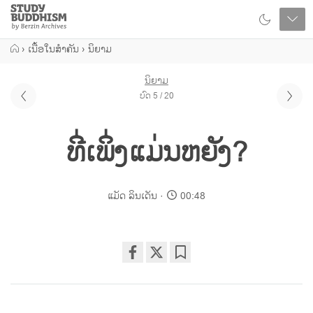
Close
Study
Buddhism
Home
›
ເນື້ອໃນສຳຄັນ
›
ນິຍາມ
ນິຍາມ
ບົດ 5 / 20
ທີ່ເພິ່ງແມ່ນຫຍັງ?
ແມັດ ລິນເດັນ
00:48
Share
Bookmark
on
facebook