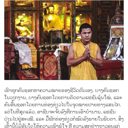
ເຮົາທຸກຄົນຊອກຫາຄວາມໝາຍຂອງຊີວິດຕົນເອງ. ບາງຄົນຊອກ
ໃນວຽກງານ, ບາງຄົນຊອກໂດຍການຕິດຕາມແຟຊັນລຸ້ນໃໝ່, ແລະ
ຄົນອື່ນຊອກໂດຍການທ່ອງທ່ຽວໄປໃນຈຸດໝາຍປາຍທາງແສນໄກ.
ແຕ່ໃນທີ່ສຸດແລ້ວ, ອາຊີບຈະຈົບລົງທີ່ການເອົາບຳນານ, ແຟຊັນ
ປ່ຽນໄປຢູ່ສະເໝີ, ແລະ ມື້ພັກທ່ອງທ່ຽວກໍໝົດລົງພາຍໃນພິບຕາ. ສິ່ງ
ເຫຼົ່ານີ້ບໍ່ມີອັນໃດໃຫ້ຄວາມເພິງພໍໃຈ ຫຼື ຄວາມສຸກຢ່າງຖາວອນແກ່