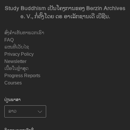
Study Buddhism ເປັນໂຄງການຂອງ Berzin Archives
e. V., ກໍ່ຕັ້ງໂດຍ ດຣ ອາເລັກຊານເດີ ເບີຊີນ.
ສົ່ງຄຳເຫັນຫາພວກເຮົາ
FAQ
ແຜນທີ່ເວັບໄຊ
Privacy Policy
Newsletter
ເນື້ອໃນຫຼ້າສຸດ
Progress Reports
Courses
ປ່ຽນພາສາ