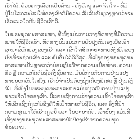
ເຮົາໄດ້. ດ້ວຍທາງເລືອກເປັນລ້ານ - ທັງວັດຖຸ ແລະ ຈິດໃຈ - ທີ່ມີ
ຢູ່ໃນໂລກສະໄໝໃໝ່ຂອງເຮົາກໍມີຄວາມສັບສົນອັນຫຼວງຫຼາຍວ່າຈະ
ເຮັດແນວໃດກັບ ຊີວິດເຮົາດີ.
ໃນພຣະພຸດທະສາສະໜາ, ທີ່ເພິ່ງແມ່ນການວາງທິດທາງທີ່ມີຄວາມ
ໝາຍໃຫ້ຊີວິດເຮົາ. ທິດທາງນັ້ນແມ່ນການປັບປຸງຕົນເອງເພື່ອເອົາ
ຊະນະຂໍ້ບົກພ່ອງຂອງເຮົາ ແລະ ເຂົ້າໃຈສັກກະຍະພາບທັງໝົດຂອງ
ເຮົາທີ່ຈະຊ່ວຍເຮົາ ແລະ ຄົນອື່ນໄດ້ດີທີ່ສຸດ. ທີ່ເພິ່ງຂອງພຣະພຸດທະ
ສາສະໜາເປັນຫຼາຍກວ່າບ່ອນຫຼົບໜີຈາກຄວາມເບື່ອໜ່າຍ, ຄວາມ
ຫິວ ຫຼື ຄວາມກົດດັນຊົ່ວຄັ້ງຊົ່ວຄາວ. ມັນບໍ່ກ່ຽວກັບການປ່ຽນແປງ
ພາຍນອກອັນໃດໜຶ່ງ: ເຮົາບໍ່ຈຳເປັນຕ້ອງນຸ່ງເຄື່ອງພິເສດ ຫຼື ປ່ຽນຊົງ
ຜົມ. ທີ່ເພິ່ງໃນພຣະພຸດທະສາສະໜາແມ່ນກ່ຽວກັບການປ່ຽນແປງ
ພາວະຈິດໃຈຂອງເຮົາ. ນີ້ໝາຍເຖິງການສ້າງຄວາມເຂົ້າໃຈຂອງເຮົາ
ໃຫ້ເລິກເຊິ່ງກ່ຽວກັບສິ່ງທີ່ໃຫ້ເປົ້າໝາຍກັບຊີວິດ, ແລະ ສິ່ງທີ່ນຳ
ຄວາມສຸກມາໃຫ້ເຮົາດຽວນີ້ ແລະ ໃນອະນາຄົດ. ເວົ້າສັ້ນໆ ແມ່ນທີ່
ເພິ່ງທາງພຣະພຸດທະສາສະໜາປົກປ້ອງເຮົາຈາກຄວາມທຸກ
ທໍລະມານ.