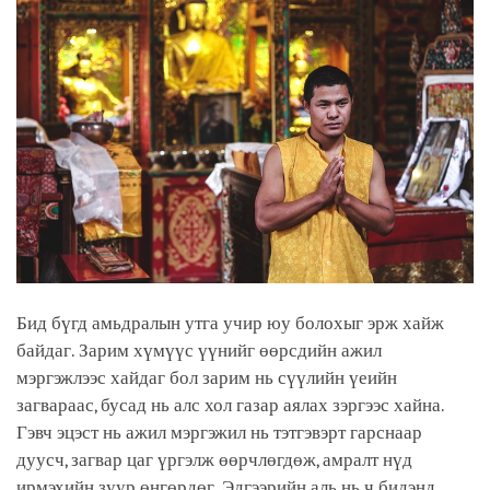
Бид бүгд амьдралын утга учир юу болохыг эрж хайж
байдаг. Зарим хүмүүс үүнийг өөрсдийн ажил
мэргэжлээс хайдаг бол зарим нь сүүлийн үеийн
загвараас, бусад нь алс хол газар аялах зэргээс хайна.
Гэвч эцэст нь ажил мэргэжил нь тэтгэвэрт гарснаар
дуусч, загвар цаг үргэлж өөрчлөгдөж, амралт нүд
ирмэхийн зуур өнгөрдөг. Эдгээрийн аль нь ч бидэнд