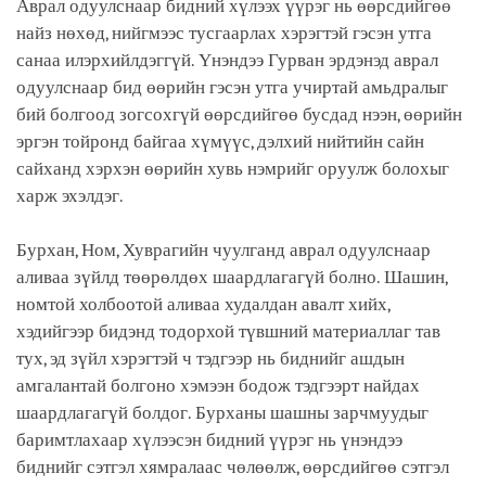
Аврал одуулснаар бидний хүлээх үүрэг нь өөрсдийгөө
найз нөхөд, нийгмээс тусгаарлах хэрэгтэй гэсэн утга
санаа илэрхийлдэггүй. Үнэндээ Гурван эрдэнэд аврал
одуулснаар бид өөрийн гэсэн утга учиртай амьдралыг
бий болгоод зогсохгүй өөрсдийгөө бусдад нээн, өөрийн
эргэн тойронд байгаа хүмүүс, дэлхий нийтийн сайн
сайханд хэрхэн өөрийн хувь нэмрийг оруулж болохыг
харж эхэлдэг.
Бурхан, Ном, Хуврагийн чуулганд аврал одуулснаар
аливаа зүйлд төөрөлдөх шаардлагагүй болно. Шашин,
номтой холбоотой аливаа худалдан авалт хийх,
хэдийгээр бидэнд тодорхой түвшний материаллаг тав
тух, эд зүйл хэрэгтэй ч тэдгээр нь биднийг ашдын
амгалантай болгоно хэмээн бодож тэдгээрт найдах
шаардлагагүй болдог. Бурханы шашны зарчмуудыг
баримтлахаар хүлээсэн бидний үүрэг нь үнэндээ
биднийг сэтгэл хямралаас чөлөөлж, өөрсдийгөө сэтгэл