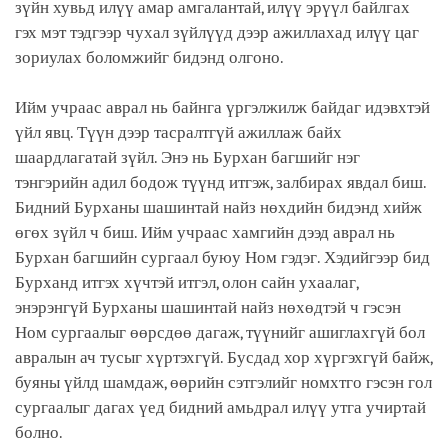
зүйн хувьд илүү амар амгалантай, илүү эрүүл байлгах
гэх мэт тэдгээр чухал зүйлүүд дээр ажиллахад илүү цаг
зориулах боломжийг бидэнд олгоно.
Ийм учраас аврал нь байнга үргэлжилж байдаг идэвхтэй
үйл явц. Түүн дээр тасралтгүй ажиллаж байх
шаардлагатай зүйл. Энэ нь Бурхан багшийг нэг
тэнгэрийн адил бодож түүнд итгэж, залбирах явдал биш.
Бидний Бурханы шашинтай найз нөхдийн бидэнд хийж
өгөх зүйл ч биш. Ийм учраас хамгийн дээд аврал нь
Бурхан багшийн сургаал буюу Ном гэдэг. Хэдийгээр бид
Бурханд итгэх хүчтэй итгэл, олон сайн ухаалаг,
энэрэнгүй Бурханы шашинтай найз нөхөдтэй ч гэсэн
Ном сургаалыг өөрсдөө дагаж, түүнийг ашиглахгүй бол
авралын ач тусыг хүртэхгүй. Бусдад хор хүргэхгүй байж,
буяны үйлд шамдаж, өөрийн сэтгэлийг номхтго гэсэн гол
сургаалыг дагах үед бидний амьдрал илүү утга учиртай
болно.