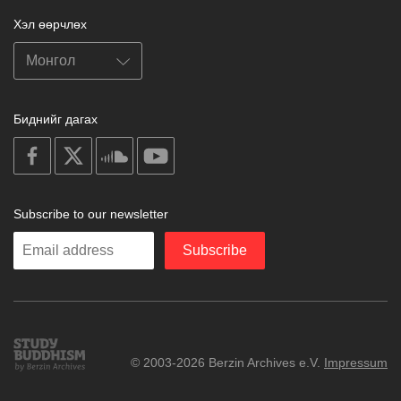
Хэл өөрчлөх
Биднийг дагах
on
on
on
on
facebook
X
soundcloud
youtube
Subscribe to our newsletter
Enter
Subscribe
your
email
Study
© 2003-2026 Berzin Archives e.V.
Impressum
Buddhism
Home