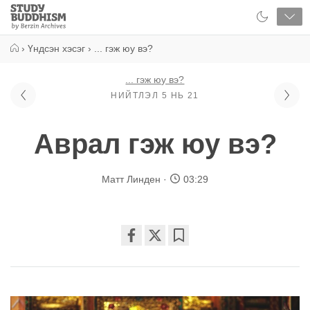
Close
Study
Buddhism
Home
›
Үндсэн хэсэг
›
... гэж юу вэ?
... гэж юу вэ?
НИЙТЛЭЛ 5 НЬ 21
Аврал гэж юу вэ?
Матт Линден
03:29
Share
Bookmark
on
facebook