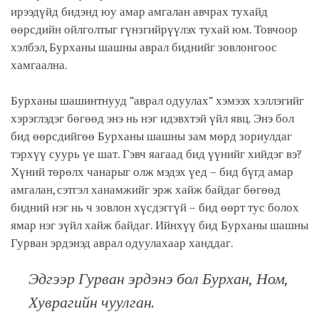
ирээдүйд бидэнд юу амар амгалан авчрах тухайд
өөрсдийн ойлголтыг гүнзгийрүүлэх тухай юм. Товчоор
хэлбэл, Бурханы шашны аврал биднийг зовлонгоос
хамгаална.
Бурханы шашинтнууд “аврал одуулах” хэмээх хэллэгийг
хэрэглэдэг бөгөөд энэ нь нэг идэвхтэй үйл явц. Энэ бол
бид өөрсдийгөө Бурханы шашны зам мөрд зориулдаг
тэрхүү суурь үе шат. Гэвч яагаад бид үүнийг хийдэг вэ?
Хүний төрөлх чанарыг олж мэдэх үед – бид бүгд амар
амгалан, сэтгэл ханамжийг эрж хайж байдаг бөгөөд
бидний нэг нь ч зовлон хүсдэггүй – бид өөрт тус болох
ямар нэг зүйл хайж байдаг. Ийнхүү бид Бурханы шашны
Гурван эрдэнэд аврал одуулахаар ханддаг.
Эдгээр Гурван эрдэнэ бол Бурхан, Ном,
Хуврагийн чуулган.