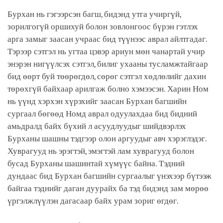
Бурхан нь гэгээрсэн багш, бидэнд утга учиргүй,
зорилгогүй оршихуй болон зовлонгоос бүрэн гэтлэх
арга замыг заасан учраас бид түүнээс аврал айлтгадаг.
Тэрээр сэтгэл нь угтаа цэвэр ариун мөн чанартай учир
энэрэн нигүүлсэх сэтгэл, билиг ухааны тусламжтайгаар
бид өөрт буй төөрөгдөл, сөрөг сэтгэл хөдлөлийг дахин
төрөхгүй байхаар арилгаж болно хэмээсэн. Харин Ном
нь үүнд хэрхэн хүрэхийг заасан Бурхан багшийн
сургаал бөгөөд Номд аврал одуулахдаа бид бидний
амьдралд байх бүхий л асуудлуудыг шийдвэрлэх
Бурханы шашны тэдгээр олон аргуудыг авч хэрэглэдэг.
Хуврагууд нь эрэгтэй, эмэгтэй лам хуврагууд болон
бусад Бурханы шашинтай хүмүүс байна. Тэдний
дундаас бид Бурхан багшийн сургаалыг үнэхээр бүтээж
байгаа тэднийг даган дуурайх ба тэд бидэнд зам мөрөө
үргэлжлүүлэн дагасаар байх урам зориг өгдөг.