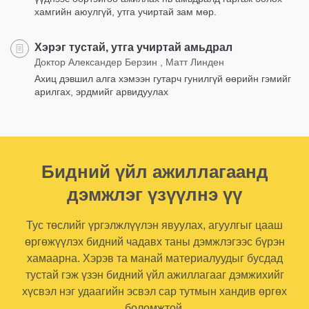
хамгийн аюулгүй, утга учиртай зам мөр.
Хэрэг тустай, утга учиртай амьдрал
Доктор Александер Берзин , Матт Линден
Ахиц дэвшил алга хэмээн гутарч гунилгүй өөрийн гэмийг
арилгах, эрдмийг арвидуулах
Бидний үйл ажиллагаанд
дэмжлэг үзүүлнэ үү
Тус төслийг үргэлжлүүлэн явуулах, агуулгыг цааш
өргөжүүлэх бидний чадавх таны дэмжлэгээс бүрэн
хамаарна. Хэрэв та манай материалуудыг бусдад
тустай гэж үзэн бидний үйл ажиллагааг дэмжихийг
хүсвэл нэг удаагийн эсвэл сар тутмын хандив өргөх
боломжтой.