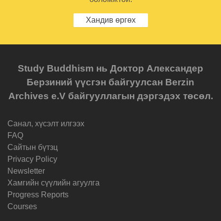
Хандив өргөх
Study Buddhism нь Доктор Александер
Берзиний үүсгэн байгуулсан Berzin
Archives e.V байгууллагын дэргэдэх төсөл.
Санал, хүсэлт илгээх
FAQ
Cайтын бүтзц
Privacy Policy
Newsletter
Хамгийн сүүлийн агуулга
Progress Reports
Courses