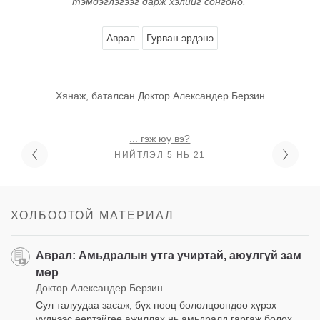
тэмдэглэгээг дарж хэлийг сонгоно.
Аврал
Гурван эрдэнэ
Хянаж, баталсан Доктор Александер Берзин
... гэж юу вэ?
НИЙТЛЭЛ 5 НЬ 21
ХОЛБООТОЙ МАТЕРИАЛ
Аврал: Амьдралын утга учиртай, аюулгүй зам
мөр
Доктор Александер Берзин
Сул талуудаа засаж, бүх нөөц бололцоондоо хүрэх
үүднээс өөртэйгөө ажиллах нь амьдралд гаргаж болох