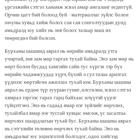
үргэлжийн сэтгэл ханамж эсвэл амар амгаланг өгдөггүй.
Орчин цагт бий болоод буй - материаллаг зүйлс болон
оюуны хувьд хийж болох сая сая сонголтуудын дунд
амьдралд юу хийх нь зөв болох талаар маш их
төөрөгдөл бий болсон.
Бурханы шашинд аврал нь өөрийн амьдралд утга
учиртай, зөв зам мөр гаргах тухай байна. Энэ зам мөр нь
өөрт болон бусдад хамгийн сайн тус хүргэх тэр бүх
өөрийн чадамжуудад хүрч, бүхий л сул талаа арилгах
үүднээс өөртэйгөө ажиллах тухай юм. Бурханы шашны
аврал нь ердөө түр зуурын гуниг, өлсгөлөн, эсвэл сэтгэл
хямрал зэргээс гарах гарц байхаас илүүтэй үүрэг
гүйцэтгэнэ. Энэ нь гадаад ямар нэг зүйлийг өөрчлөх,
тухайлбал ямар нэг тусгай хувцас өмсөж, үс засалтаа
өөрчлөх шаардлагын тухай бус. Бурханы шашны аврал
нь сэтгэлийн төлөвөө өөрчлөх тухай байна. Энэ нь
амьдралыг юу зорилготой болгодог, одоо хийгээд