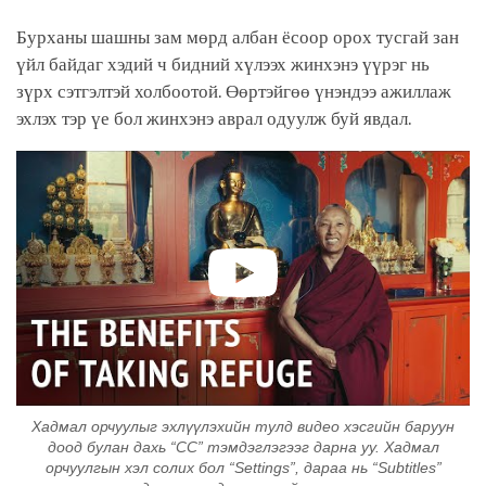
Бурханы шашны зам мөрд албан ёсоор орох тусгай зан
үйл байдаг хэдий ч бидний хүлээх жинхэнэ үүрэг нь
зүрх сэтгэлтэй холбоотой. Өөртэйгөө үнэндээ ажиллаж
эхлэх тэр үе бол жинхэнэ аврал одуулж буй явдал.
Хадмал орчуулыг эхлүүлэхийн тулд видео хэсгийн баруун
доод булан дахь “CC” тэмдэглэгээг дарна уу. Хадмал
орчуулгын хэл солих бол “Settings”, дараа нь “Subtitles”