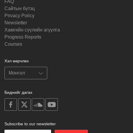
FAQ
Cайтын бүтзц
Privacy Policy
Newsletter
Хамгийн сүүлийн агуулга
Progress Reports
Courses
Хэл өөрчлөх
Биднийг дагах
on
on
on
on
facebook
X
soundcloud
youtube
Subscribe to our newsletter
Enter