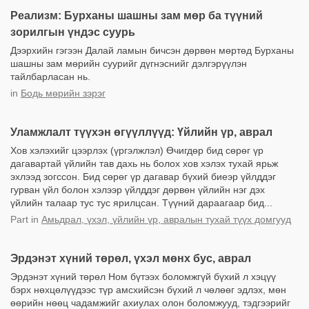
Реализм: Бурханы шашны зам мөр ба түүний
зорилгын үндэс суурь
Дээрхийн гэгээн Далай ламын бичсэн дөрвөн мөртөд Бурханы
шашны зам мөрийн суурийг дүгнэснийг дэлгэрүүлэн
тайлбарласан нь.
in
Бодь мөрийн зэрэг
Уламжлалт түүхэн өгүүллүүд: Үйлийн үр, аврал
Хов хэлэхийг цээрлэх (үргэлжлэл) Өчигдөр бид сөрөг үр
дагавартай үйлийн тав дахь нь болох хов хэлэх тухай ярьж
эхлээд зогссон. Бид сөрөг үр дагавар бүхий биеэр үйлддэг
гурван үйл болон хэлээр үйлддэг дөрвөн үйлийн нэг дэх
үйлийн талаар тус тус ярилцсан. Түүний дараагаар бид...
Part
in
Амьдрал, үхэл, үйлийн үр, авралын тухай түүх домгууд
Эрдэнэт хүний төрөл, үхэл мөнх бус, аврал
Эрдэнэт хүний төрөл Ном бүтээх боломжгүй бүхий л хэцүү
бэрх нөхцөлүүдээс түр амсхийсэн бүхий л чөлөөг эдлэх, мөн
өөрийн нөөц чадамжийг ахиулах олон боломжууд, тэдгээрийг