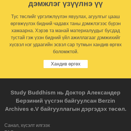
дэмжлэг үзүүлнэ үү
Тус төслийг үргэлжлүүлэн явуулах, агуулгыг цааш
өргөжүүлэх бидний чадавх таны дэмжлэгээс бүрэн
хамаарна. Хэрэв та манай материалуудыг бусдад
тустай гэж үзэн бидний үйл ажиллагааг дэмжихийг
хүсвэл нэг удаагийн эсвэл сар тутмын хандив өргөх
боломжтой.
Хандив өргөх
Study Buddhism нь Доктор Александер
Берзиний үүсгэн байгуулсан Berzin
Archives e.V байгууллагын дэргэдэх төсөл.
Санал, хүсэлт илгээх