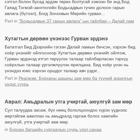
сэтгэл болон бусад эрдэм төрөх болтугай хэмээн би энд Бод
Гаяад Тогмэй-зангпогийн Бодьсадвын гучин долоон гарын
авлага (бүтээл), Богд Зонховын Мөрийн гурван...
Part
in
"Бодьсадвын 37 гарын авлага"-ын тайлбар – Далай лам
Хутагтын дөрвөн үнэнээс Гурван эрдэнэ
Бататгал Бид Дээрхийн гэгээн Далай ламын бичсэн, хэрхэн бид
хоёр үнэнийг ойлгосноор Хутагтын дөрвөн үнэнийг ойлгож,
Гурван эрдэнэд итгэл төрүүлэх талаар тайлбарласан тэрхүү
соёрхлын талаар үргэлжлүүлэн ярилцана. Бид хоёр үнэн нь
үнэндээ юмс хэрхэн оршдог талаар авч үздэг...
Part
in
Реализм: Бурханы шашны зам мөр ба түүний зорилгын
үндэс суурь
Аврал: Амьдралын утга учиртай, аюулгүй зам мөр
Сул талуудаа засаж, бүх нөөц бололцоондоо хүрэх үүднээс
өөртэйгөө ажиллах нь амьдралд гаргаж болох хамгийн
аюулгүй, утга учиртай зам мөр.
in
Бурхан багшийн сургаалын суурь үзэл санаа