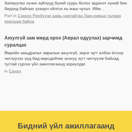
баяжуулах хүчин зүйлүүд бүхий суурь болох эрдэнэт хүний бие
бидэнд байгааг ухаарч ойлгох нь маш чухал. Ийм...
Part
in
Сэркон Ринбүүчи шавь нартайгаа Лам-римын талаар
ярилцаж байна
Аюулгүй зам мөрд орох (Аврал одуулах) зарчимд
суралцах
Өөрийн амьдралыг авралын аюулгүй, эерэг зүгт албан ёсоор
чиглүүлэх үед бид өөрсдийгөө энэхүү зүгт чиглүүлж байхад
тустай сургах үйл ажиллагаанд зориулдаг.
in
Сахил
Бидний үйл ажиллагаанд