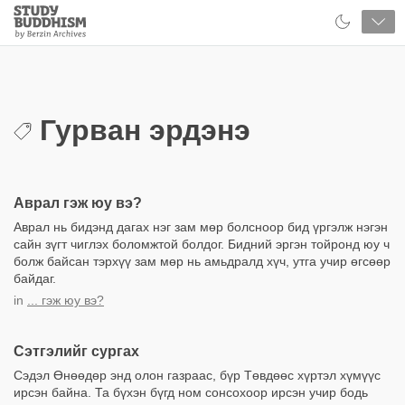
Close
Study
Buddhism
Home
Гурван эрдэнэ
Аврал гэж юу вэ?
Аврал нь бидэнд дагах нэг зам мөр болсноор бид үргэлж нэгэн
сайн зүгт чиглэх боломжтой болдог. Бидний эргэн тойронд юу ч
болж байсан тэрхүү зам мөр нь амьдралд хүч, утга учир өгсөөр
байдаг.
in
... гэж юу вэ?
Сэтгэлийг сургах
Сэдэл Өнөөдөр энд олон газраас, бүр Төвдөөс хүртэл хүмүүс
ирсэн байна. Та бүхэн бүгд ном сонсохоор ирсэн учир бодь