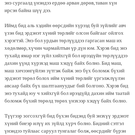
энэ сургаалд үнэндээ ердөө арван дөрөв, таван хүн
ирсэн байна шүү дээ.
Иймд бид аль хэдийн өөрсдийн хүрээд буй зүйлийг авч
үзэн бид эрдэнэт хүний төрлийг олсон байгааг ойлгох
хэрэгтэй. Энэ бол урдын төрлүүддээ гаргасан маш их
хөдөлмөр, хүчин чармайлтын үр дүн юм. Хэрэв бид энэ
тухайд ямар нэг зүйл хийхгүй бол ирээдүйн төрлүүддээ
дахин үүнд хүрэхэд маш хэцүү байх болно. Бид маш,
маш хичээнгүйлэн зүтгэж байж энэ бүх боломж бүхий
эрдэнэт төрөл болох ийм хүний төрлийг үргэлжлүүлэн
авсаар байх бүх шалтгаануудыг бий болгоно. Хэрэв бид
энэ тухайд юу ч хийхгүй бол ирээдүйд дахин ийм таатай
боломж бүхий төрөлд төрөх үнэхээр хэцүү байх болно.
Түүгээр зогсохгүй бид бүхэн бидэнд буй энэхүү эрдэнэт
хүний биеэр илүү их зүйлд хүрч болно. Бидний сэтгэл
үнэндээ туйлаас саруул тунгалаг болж, өөсрдийг бүрэн