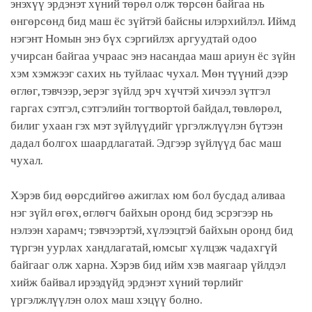
энэхүү эрдэнэт хүний төрөл олж төрсөн байгаа нь
өнгөрсөнд бид маш ёс зүйтэй байсны илэрхийлэл. Иймд
нэгэнт Номын энэ бүх сэргийлэх аргуудтай одоо
учирсан байгаа учраас энэ насандаа маш ариун ёс зүйн
хэм хэмжээг сахих нь туйлаас чухал. Мөн түүний дээр
өглөг, тэвчээр, эерэг зүйлд эрч хүчтэй хичээл зүтгэл
гаргах сэтгэл, сэтгэлийн тогтвортой байдал, төвлөрөл,
билиг ухаан гэх мэт зүйлүүдийг үргэлжлүүлэн бүтээн
дадал болгох шаардлагатай. Эдгээр зүйлүүд бас маш
чухал.
Хэрэв бид өөрсдийгөө ажиглах юм бол бусдад аливаа
нэг зүйл өгөх, өглөгч байхын оронд бид эсрэгээр нь
нэлээн харамч; тэвчээртэй, хүлээцтэй байхын оронд бид
түргэн уурлах хандлагатай, юмсыг хүлцэж чадахгүй
байгааг олж харна. Хэрэв бид ийм хэв маягаар үйлдэл
хийж байвал ирээдүйд эрдэнэт хүний төрлийг
үргэлжлүүлэн олох маш хэцүү болно.