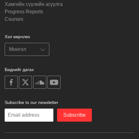
Хамгийн сүүлийн агуулга
Progress Reports
Courses
Хэл өөрчлөх
Биднийг дагах
on
on
on
on
facebook
X
soundcloud
youtube
Subscribe to our newsletter
Enter
Subscribe
your
email