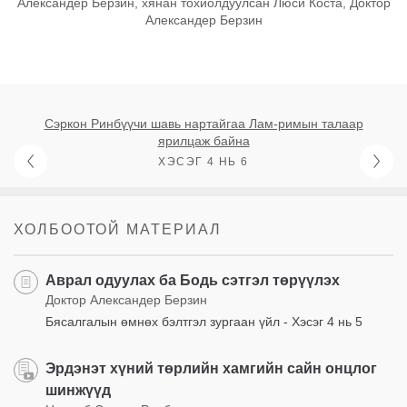
Александер Берзин, хянан тохиолдуулсан Люси Коста, Доктор
Александер Берзин
Сэркон Ринбүүчи шавь нартайгаа Лам-римын талаар
ярилцаж байна
ХЭСЭГ 4 НЬ 6
ХОЛБООТОЙ МАТЕРИАЛ
Аврал одуулах ба Бодь сэтгэл төрүүлэх
Доктор Александер Берзин
Бясалгалын өмнөх бэлтгэл зургаан үйл - Хэсэг 4 нь 5
Эрдэнэт хүний төрлийн хамгийн сайн онцлог
шинжүүд