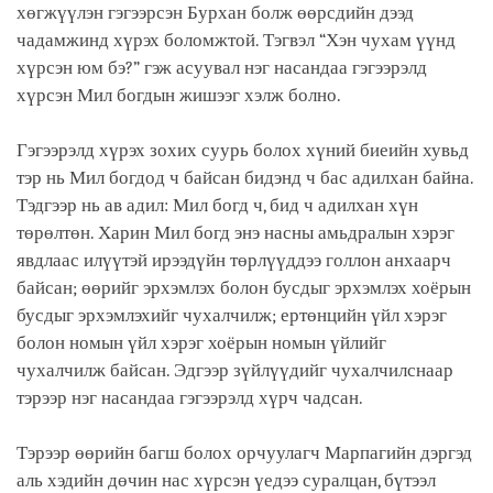
хөгжүүлэн гэгээрсэн Бурхан болж өөрсдийн дээд
чадамжинд хүрэх боломжтой. Тэгвэл “Хэн чухам үүнд
хүрсэн юм бэ?” гэж асуувал нэг насандаа гэгээрэлд
хүрсэн Мил богдын жишээг хэлж болно.
Гэгээрэлд хүрэх зохих суурь болох хүний биеийн хувьд
тэр нь Мил богдод ч байсан бидэнд ч бас адилхан байна.
Тэдгээр нь ав адил: Мил богд ч, бид ч адилхан хүн
төрөлтөн. Харин Мил богд энэ насны амьдралын хэрэг
явдлаас илүүтэй ирээдүйн төрлүүддээ голлон анхаарч
байсан; өөрийг эрхэмлэх болон бусдыг эрхэмлэх хоёрын
бусдыг эрхэмлэхийг чухалчилж; ертөнцийн үйл хэрэг
болон номын үйл хэрэг хоёрын номын үйлийг
чухалчилж байсан. Эдгээр зүйлүүдийг чухалчилснаар
тэрээр нэг насандаа гэгээрэлд хүрч чадсан.
Тэрээр өөрийн багш болох орчуулагч Марпагийн дэргэд
аль хэдийн дөчин нас хүрсэн үедээ суралцан, бүтээл