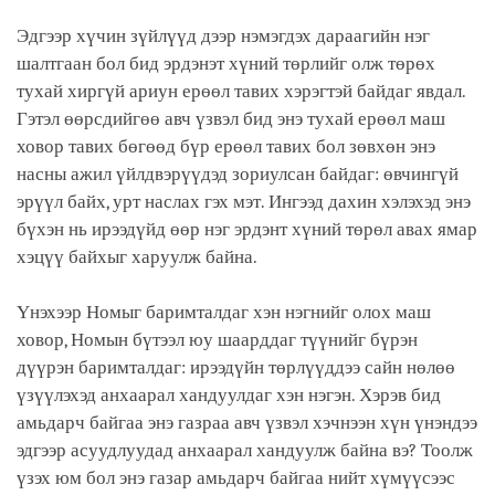
Эдгээр хүчин зүйлүүд дээр нэмэгдэх дараагийн нэг
шалтгаан бол бид эрдэнэт хүний төрлийг олж төрөх
тухай хиргүй ариун ерөөл тавих хэрэгтэй байдаг явдал.
Гэтэл өөрсдийгөө авч үзвэл бид энэ тухай ерөөл маш
ховор тавих бөгөөд бүр ерөөл тавих бол зөвхөн энэ
насны ажил үйлдвэрүүдэд зориулсан байдаг: өвчингүй
эрүүл байх, урт наслах гэх мэт. Ингээд дахин хэлэхэд энэ
бүхэн нь ирээдүйд өөр нэг эрдэнт хүний төрөл авах ямар
хэцүү байхыг харуулж байна.
Үнэхээр Номыг баримталдаг хэн нэгнийг олох маш
ховор, Номын бүтээл юу шаарддаг түүнийг бүрэн
дүүрэн баримталдаг: ирээдүйн төрлүүддээ сайн нөлөө
үзүүлэхэд анхаарал хандуулдаг хэн нэгэн. Хэрэв бид
амьдарч байгаа энэ газраа авч үзвэл хэчнээн хүн үнэндээ
эдгээр асуудлуудад анхаарал хандуулж байна вэ? Тоолж
үзэх юм бол энэ газар амьдарч байгаа нийт хүмүүсээс