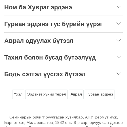
Ном ба Хувраг эрдэнэ
Гурван эрдэнэ тус бүрийн үүрэг
Аврал одуулах бүтээл
Тахил болон бусад бүтээлүүд
Бодь сэтгэл үүсгэх бүтээл
Үхэл
Эрдэнэт хүний төрөл
Аврал
Гурван эрдэнэ
Семинарын бичигт буулгасан хувилбар, АНУ, Вермут муж,
Барнет хот, Миларепа төв, 1982 оны 8-р сар, орчуулсан Доктор