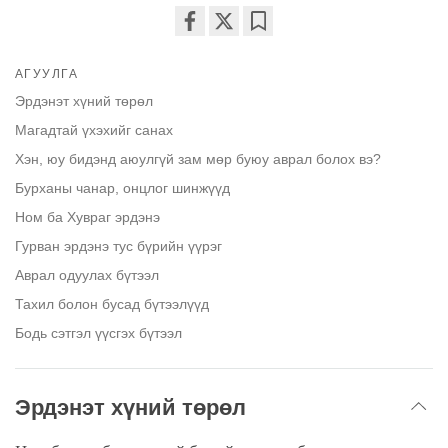
Share
Bookmark
on
АГУУЛГА
facebook
Эрдэнэт хүний төрөл
Магадтай үхэхийг санах
Хэн, юу бидэнд аюулгүй зам мөр буюу аврал болох вэ?
Бурханы чанар, онцлог шинжүүд
Ном ба Хувраг эрдэнэ
Гурван эрдэнэ тус бүрийн үүрэг
Аврал одуулах бүтээл
Тахил болон бусад бүтээлүүд
Бодь сэтгэл үүсгэх бүтээл
Эрдэнэт хүний төрөл