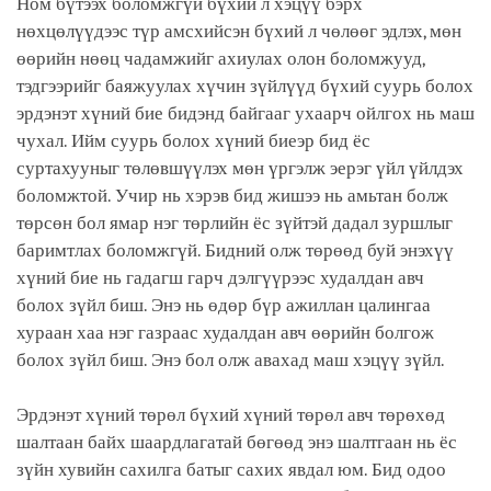
Ном бүтээх боломжгүй бүхий л хэцүү бэрх
нөхцөлүүдээс түр амсхийсэн бүхий л чөлөөг эдлэх, мөн
өөрийн нөөц чадамжийг ахиулах олон боломжууд,
тэдгээрийг баяжуулах хүчин зүйлүүд бүхий суурь болох
эрдэнэт хүний бие бидэнд байгааг ухаарч ойлгох нь маш
чухал. Ийм суурь болох хүний биеэр бид ёс
суртахууныг төлөвшүүлэх мөн үргэлж эерэг үйл үйлдэх
боломжтой. Учир нь хэрэв бид жишээ нь амьтан болж
төрсөн бол ямар нэг төрлийн ёс зүйтэй дадал зуршлыг
баримтлах боломжгүй. Бидний олж төрөөд буй энэхүү
хүний бие нь гадагш гарч дэлгүүрээс худалдан авч
болох зүйл биш. Энэ нь өдөр бүр ажиллан цалингаа
хураан хаа нэг газраас худалдан авч өөрийн болгож
болох зүйл биш. Энэ бол олж авахад маш хэцүү зүйл.
Эрдэнэт хүний төрөл бүхий хүний төрөл авч төрөхөд
шалтаан байх шаардлагатай бөгөөд энэ шалтгаан нь ёс
зүйн хувийн сахилга батыг сахих явдал юм. Бид одоо