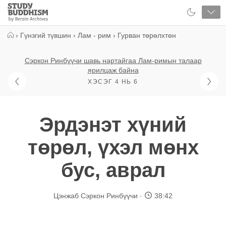
Close
Study
Buddhism
Home
›
Гүнзгий түвшин
›
Лам - рим
›
Гурван төрөлхтөн
Сэркон Ринбүүчи шавь нартайгаа Лам-римын талаар
ярилцаж байна
ХЭСЭГ 4 НЬ 6
Эрдэнэт хүний
төрөл, үхэл мөнх
бус, аврал
Цэнжаб Сэркон Ринбүүчи
38:42