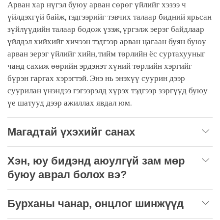
Арван хар нүгэл буюу арван сөрөг үйлийг хэзээ ч
үйлдэхгүй байж, тэдгээрийг тэвчих талаар бидний ярьсан
зүйлүүдийн талаар бодож үзэж, үргэлж эерэг байдлаар
үйлдэл хийхийг хичээн тэдгээр арван цагаан буян буюу
арван эерэг үйлийг хийн, тийм төрлийн ёс суртахууныг
чанд сахиж өөрийн эрдэнэт хүний төрлийн хэргийг
бүрэн гаргах хэрэгтэй. Энэ нь энэхүү суурин дээр
суурилан үнэндээ гэгээрэлд хүрэх тэдгээр зэргүүд буюу
үе шатууд дээр ажиллах явдал юм.
Магадтай үхэхийг санах
Хэн, юу бидэнд аюулгүй зам мөр
буюу аврал болох вэ?
Бурханы чанар, онцлог шинжүүд