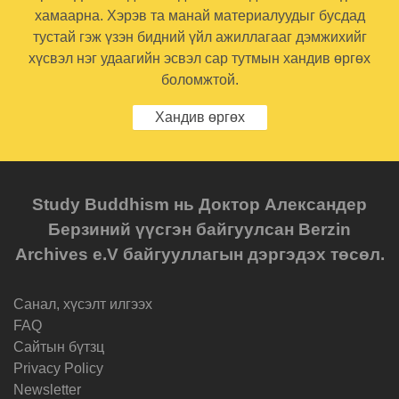
хамаарна. Хэрэв та манай материалуудыг бусдад
тустай гэж үзэн бидний үйл ажиллагааг дэмжихийг
хүсвэл нэг удаагийн эсвэл сар тутмын хандив өргөх
боломжтой.
Хандив өргөх
Study Buddhism нь Доктор Александер
Берзиний үүсгэн байгуулсан Berzin
Archives e.V байгууллагын дэргэдэх төсөл.
Санал, хүсэлт илгээх
FAQ
Cайтын бүтзц
Privacy Policy
Newsletter