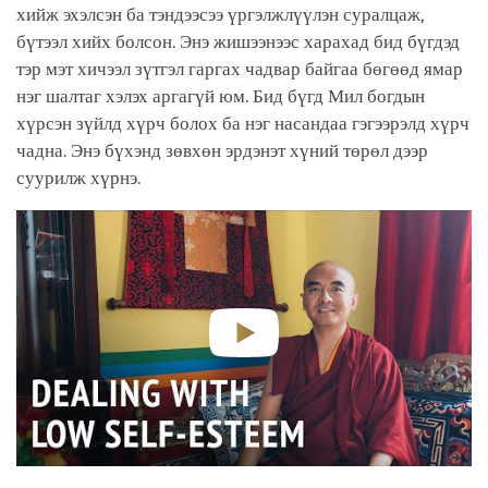
хийж эхэлсэн ба тэндээсээ үргэлжлүүлэн суралцаж,
бүтээл хийх болсон. Энэ жишээнээс харахад бид бүгдэд
тэр мэт хичээл зүтгэл гаргах чадвар байгаа бөгөөд ямар
нэг шалтаг хэлэх аргагүй юм. Бид бүгд Мил богдын
хүрсэн зүйлд хүрч болох ба нэг насандаа гэгээрэлд хүрч
чадна. Энэ бүхэнд зөвхөн эрдэнэт хүний төрөл дээр
суурилж хүрнэ.