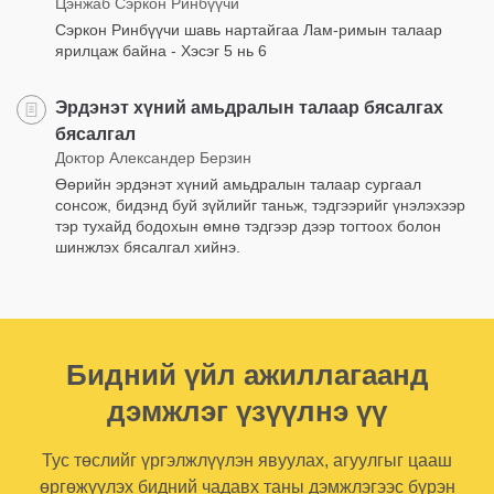
Цэнжаб Сэркон Ринбүүчи
Сэркон Ринбүүчи шавь нартайгаа Лам-римын талаар
ярилцаж байна - Хэсэг 5 нь 6
Эрдэнэт хүний амьдралын талаар бясалгах
бясалгал
Доктор Александер Берзин
Өөрийн эрдэнэт хүний амьдралын талаар сургаал
сонсож, бидэнд буй зүйлийг таньж, тэдгээрийг үнэлэхээр
тэр тухайд бодохын өмнө тэдгээр дээр тогтоох болон
шинжлэх бясалгал хийнэ.
Бидний үйл ажиллагаанд
дэмжлэг үзүүлнэ үү
Тус төслийг үргэлжлүүлэн явуулах, агуулгыг цааш
өргөжүүлэх бидний чадавх таны дэмжлэгээс бүрэн