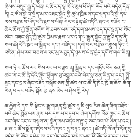
ཁྲིམས་བསྲུང་རྒྱུ་དེ་ཡིན། ང་ཚོར་ད་ལྟ་མིའི་ལུས་པོ་ཞིག་ཡོད་པའི་བདེན་དོན་
ནི། ང་ཚོས་སྐྱེ་བ་སྔོན་མར་བཟང་སྤྱོད་ཀྱི་ཚུལ་ཁྲིམས་དང་ལྡན་པའི་སྒོ་ནས་
ལས་བརྩམས་ཡོད་པའི་རྟགས་ཡིན། དེར་བརྟེན་ཚེ་འདིའི་ནང་ད་གཟོད་ང་
ཚོར་ཆོས་ཀྱི་སྔོན་འགོག་གི་ཐབས་ལམ་འདི་དག་ཐམས་ཅད་དང་ལྡན་པ་སོང་
ཙང་། བཟང་སྤྱོད་ཀྱི་ཚུལ་ཁྲིམས་རྣམ་པར་དག་པ་རྒྱུན་སྐྱོང་བྱ་རྒྱུ་ཤིན་ཏུ་ནི་
གལ་ཆེ། དེའི་སྒང་ལ་སྦྱིན་པ་དང་། བཟོད་པ། དགེ་བར་བརྩོན་འགྲུས། ཏིང་ངེ་
འཛིན། ཤེས་རབ་བཅས་ལའང་མུ་མཐུད་དེ་ཉམས་ལེན་བྱེད་དགོས་གལ་ཡིན།
གལ་ཏེ་ང་ཚོས་རང་གིས་རང་ལ་བལྟས་ན། སྦྱིན་པ་དང་གཏོང་ཕོད་ཅན་གྱི་
ཚབ་ལ་ང་ཚོ་ནི་དེའི་ལྡོག་ཕྱོགས་སུ་འགྱུར་བའི་སེར་སྣ་ཅན་ཡིན་པ་དང་། སྤྲོ་
ཐུང་དང་བྲལ་ཞིང་བཟོད་བསྒོམ་ཅན་གྱི་ཚབ་ལ་ང་ཚོ་ནི་ཁོང་ཁྲོ་ཟ་ཆོག་ཆོག་
ཡིན་པ་དང་བཟོད་སྒོམ་རྩ་ནས་མེད་པ་ཤེས་ཀྱི་རེད།
ཆ་རྐྱེན་དེ་དག་གི་སྟེང་ལ་རྒྱུ་གཞན་གྱི་ཚུལ་དུ་མི་ལུས་རིན་ཆེན་ཞིག་འཐོབ་
པའི་ཆེད་སྨོན་ལམ་རྣམ་པར་དག་པ་བཏབ་པ་ཞིག་དགོས། འོན་ཀྱང་ང་ཚོས་
རང་གིས་རང་ལ་བལྟས་ན། སྨོན་ལམ་འདེབས་རྒྱུ་ཧ་ཅང་ཁག་པོ་ཡིན་པ་དང་།
ཐ་ན་ང་ཚོས་སྨོན་འདེབས་པའི་དབང་དུ་བཏང་ནའང་། ཚེ་འདི་ཁོ་ནའི་དོན་དུ་
འདེབ་ཀྱི་ཡོད། དཔེར་ན། རང་ཉིད་འཕྲོད་བསྟེན་ཡག་པོ་ཡོང་ཕྱིར་དང་། ནད་