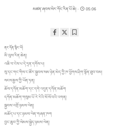
མཚན་ཞབས་སེར་ཀོང་རིན་པོ་ཆེ།
05:06
Share
Bookmark
on
ནང་དོན་སྙིང་པོ།
facebook
མི་ལུས་རིན་ཆེན།
འཆི་བ་ངེས་པ་དེ་དྲན་དགོས་པ།
སུ་དང་གང་གིས་ང་ཚོར་སྐྱབས་སམ་ཉེན་མེད་ཀྱི་ཁ་ཕྱོགས་ཤིག་སྟོན་ཐུབ་བམ།
སངས་རྒྱས་ཀྱི་ཡོན་ཏན།
ཆོས་དཀོན་མཆོག་དང་དགེ་འདུན་དཀོན་མཆོག
དཀོན་མཆོག་གསུམ་པོ་རེ་རེའི་སོ་སོ་བའི་འགན།
སྐྱབས་འགྲོ་ཉམས་ལེན།
མཆོད་པ་དང་ཉམས་ལེན་གཞན་ཁག
བྱང་ཆུབ་ཀྱི་སེམས་སྐྱེད་ཉམས་ལེན།