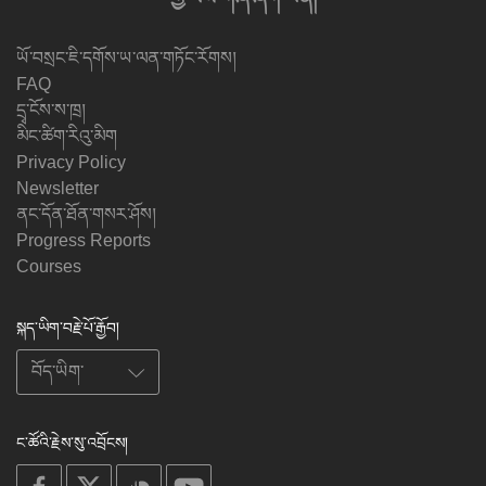
ཡོ་བསྲང་ཇི་དགོས་ཡ་ལན་གཏོང་རོགས།
FAQ
དྲྭ་ངོས་ས་ཁྲ།
མིང་ཚིག་རིའུ་མིག
Privacy Policy
Newsletter
ནང་དོན་ཐོན་གསར་ཤོས།
Progress Reports
Courses
སྐད་ཡིག་བརྗེ་པོ་རྒྱོབ།
ང་ཚོའི་རྗེས་སུ་འབྲོངས།
on
on
on
on