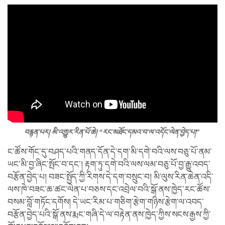
བརྙན་པར། མི་འགྱུར་རིན་པོ་ཆེ། “རང་མཐོང་དམའ་བ་ལ་འདོང་ལེན་བྱེད་པ།”
ང་ཚོས་གོང་དུ་བཤད་པའི་གནད་དོན་དེ་དག་མི་དགེ་བའི་ལས་བཅུ་པོ་ནམ་
ཡང་མི་བྱ་ཞིང་སྤོང་བ་དང་། རྟག་ཏུ་དགེ་བའི་ལས་ལམ་བཅུ་པོ་བྱ་རྒྱུ་འབད་
བརྩོན་བྱེད་པ། བཟང་སྤྱོད་ཀྱི་རིགས་དེ་དག་བསྲུང་བ། མི་ལུས་རིན་ཆེན་འདི་
ལས་ཁེ་བཟང་ཆ་ཚང་ལེན་པ་བཅས་དང་འབྲེལ་བའི་སྒོ་ནས་ཁྱེད་རང་ཚོས་
བསམ་བློ་གཏོང་དགོས། དེ་ཡང་རིམ་པ་གཅིག་རྩེག་གཉིས་རྩེག་ལ་འབད་
བརྩོན་བྱེད་པའི་སྒོ་ནས་རྨང་གཞི་དེ་ལ་བརྟེན་ནས་ཁྱེད་ཀྱིས་སངས་རྒྱས་ཀྱི་