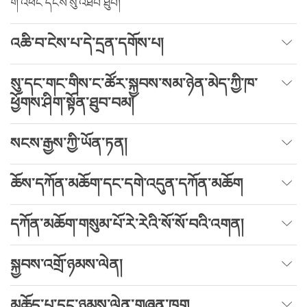
གོ་འཕང་དངོས་སུ་འཐོབ་ཐུབ།
འཆི་བ་ངེས་པ་དེ་དྲན་དགོས་པ།
སུ་དང་གང་གིས་ང་ཚོར་སྐྱབས་སམ་ཉེན་མེད་ཀྱི་ཁ་
ཕྱོགས་ཤིག་སྟོན་ཐུབ་བམ།
སངས་རྒྱས་ཀྱི་ཡོན་ཏན།
ཆོས་དཀོན་མཆོག་དང་དགེ་འདུན་དཀོན་མཆོག
དཀོན་མཆོག་གསུམ་པོ་རེ་རེའི་སོ་སོ་བའི་འགན།
སྐྱབས་འགྲོ་ཉམས་ལེན།
མཆོད་པ་དང་ཉམས་ལེན་གཞན་ཁག