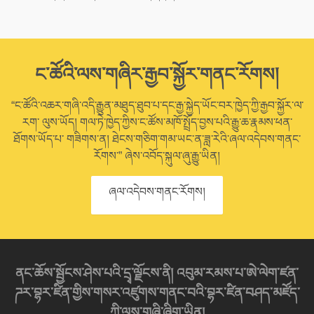
ང་ཚོའི་ལས་གཞིར་རྒྱབ་སྐྱོར་གནང་རོགས།
“ང་ཚོའི་འཆར་གཞི་འདི་རྒྱུན་མཐུད་ཐུབ་པ་དང་རྒྱ་སྐྱེད་ཡོང་བར་ཁྱེད་ཀྱི་རྒྱབ་སྐྱོར་ལ་
རག་ ལུས་ཡོད། གལ་ཏེ་ཁྱེད་ཀྱིས་ང་ཚོས་མཁོ་སྤྲོད་བྱས་པའི་རྒྱུ་ཆ་རྣམས་ཕན་
ཐོགས་ཡོད་པ་ གཟིགས་ན། ཐེངས་གཅིག་གམ་ཡང་ན་ཟླ་རེའི་ཞལ་འདེབས་གནང་
རོགས་” ཞེས་འབོད་སྐུལ་ཞུ་རྒྱུ་ཡིན།
ཞལ་འདེབས་གནང་རོགས།
ནང་ཆོས་སྦྱོངས་ཤེས་པའི་དྲྭ་ལྗོངས་ནི། འབུམ་རམས་པ་ཨེ་ལེག་ཛན་
ཌར་བྷར་ཛིན་གྱིས་གསར་འཛུགས་གནང་བའི་བྷར་ཛིན་བཤད་མཛོད་
ཀྱི་ལས་གཞི་ཞིག་ཡིན།