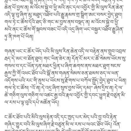
སླར་ཡང་འཐོབ་རྒྱུ་ནི་ཤིན་ཁག་པོ་རེད། གལ་ཏེ་ང་ཚོས་འབད་བརྩོན་ཧ་ཅང་
ཆེན་པོ་བྱས་ན། མ་འོངས་སྐྱེ་བ་ཕྱི་མའི་ནང་དལ་འབྱོར་གྱི་མི་ལུས་རིན་ཆེན་
འདི་ལྟ་བུ་ཞིག་མུ་མཐུད་འཐོབ་པའི་རྒྱུ་རྣམས་གྲ་སྒྲིག་ཨང་བསར་བྱེད་ཐུབ།
གལ་ཏེ་ང་ཚོས་དེའི་ཐད་ཅི་གང་མ་བྱས་ནས་བསྡད་ན། མ་འོངས་སྐྱེ་བ་ཕྱི་
མའི་ནང་ང་ཚོས་གོ་སྐབས་བཟང་པོ་འདི་འདྲ་ཞིག་ཡང་བསྐྱར་འཐོབ་རྒྱུ་ཤིན་
ཏུ་ནི་ཁག་པོ་ཡིན།
གཞན་ཡང་ང་ཚོར་ཡོད་པའི་མི་ལུས་རིན་ཆེན་འདི་ལ་བརྟེན་ནས་གྲུབ་འབྲས་
རྦད་དེ་མང་བ་ཐོན་ཐུབ། གང་ཡིན་ཟེར་ན། དོན་ངོ་མར་ང་ཚོ་སེམས་ཡོངས་སུ་
གསལ་བ་དང་ཡོན་ཏན་མཐར་ཕྱིན་པ་ཞིག་ཆགས་ནས་མཐར་ཐུག་སངས་
རྒྱས་ཀྱི་གོ་འཕང་ཐོབ་པའི་སྒོ་ནས་གཞན་སེམས་ཅན་ཐམས་ཅད་ལ་ཕན་
འདོགས་པའི་རང་གི་ནུས་པ་ཡོངས་སུ་རྫོགས་པ་བཀོལ་སྤྱོད་བྱེད་ཐུབ་པ་ཡིན།
གལ་ཏེ་ང་ཚོས། “འོ་ན། དེ་འདྲ་ཞིག་སུས་བྱས་ཡོད་དམ།” ཞེས་དྲིས་ན། དེ་ལ་
ཚེ་གཅིག་ལུས་གཅིག་ལ་འཚང་རྒྱ་བའི་རྣལ་འབྱོར་གྱི་དབང་ཕྱུག་རྗེ་བཙུན་མི་
ལ་རས་པ་ལྟ་བུའི་དཔེ་མཚོན་ཡོད།
ང་ཚོར་ཐོབ་པའི་མིའི་ལུས་རྟེན་འདི་དང་ཁྱད་པར་མེད་པའི་བྱ་བའི་རྟེན་
གཞིར་གྱུར་བའི་མི་ལུས་ཞིག་རྗེ་བཙུན་མི་ལ་རས་པ་ལའང་ཐོབ་ཡོད། འོན་