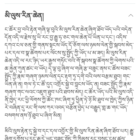
མི་ལུས་རིན་ཆེན།
ང་ཚོར་བྱ་བའི་རྟེན་གཞི་ལྟ་བུའི་མི་ལུས་རིན་ཆེན་ཞིག་ཐོབ་ཡོད་པའི་བདེན་
དོན་འདི་ལ་རྗེས་སུ་ཡི་རང་བྱ་རྒྱུ་ཧ་ཅང་གལ་ཆེན་པོ་ཡིན་པ་དང་། འདིས་
དཀའ་ངལ་ཅན་གྱི་གནས་སྟངས་ཡོད་དོ་ཅོག་ལས་ཉམས་ལེན་གྱི་སྐབས་མེད་
པར་དལ་བ་སྣ་ཚོགས་པར་ལོངས་སུ་སྤྱོད་ཀྱི་ཡོད་པ་མ་ཟད། མི་ལུས་རིན་
ཆེན་འདི་ལ་རང་ཉིད་ཡར་རྒྱས་གཏོང་བའི་གོ་སྐབས་སྣ་ཚོགས་ཀྱི་ལེགས་པའི་
ཆ་རྐྱེན་ཀུན་ཚང་བ་ཡོད། དེ་ལྟ་བུ་ཞིག་ལ་གཞི་རྩ་བཟུང་ནས་ང་ཚོས་བཟང་
སྤྱོད་ཀྱི་རྣམ་གཞག་ཉམས་ལེན་དང་རྟག་ཏུ་དགེ་བའི་ལས་བརྩམ་ཐུབ། གང་
ཡིན་ཞེ་ན། གལ་ཏེ་ང་ཚོ་དུད་འགྲོར་སྐྱེ་བ་བླངས་ཡོད་ན། བཟང་སྤྱོད་ཀྱི་རྣམ་
གཞག་གང་ལའང་འཇུག་ཐུབ་པའི་ཐབས་མེད། ང་ཚོར་ཡོད་པའི་མི་ལུས་འདི་
ནི་ཁྱེད་རང་ཕྱི་ལོགས་ཀྱི་ཚོང་ཁང་ཞིག་ཏུ་ཕྱིན་ཏེ་ཉོ་མི་ཐུབ་ལ་ཁྱེད་ཀྱིས་ཉིན་
རེ་བཞིན་དུ་རང་གི་ལས་ཀར་འབད་བརྩོན་བྱེད་པ་བརྒྱུད་གླ་ཆ་གང་ཡོད་
བསགས་ནས་ཉོ་ཐུབ་པ་ཞིག་མིན།
མིའི་ལུས་རྟེན་དུ་སྐྱེ་བ་དང་དལ་འབྱོར་གྱི་མི་ལུས་རིན་ཆེན་ཞིག་ཐོབ་པར། རྒྱུ་
ཞིག་དགོས་པ་དང་རྒྱུ་དེ་ཡང་བཟང་སྤྱོད་ཀྱི་ཁྲིམས་རང་བསྲུང་ངམ་ཚུལ་