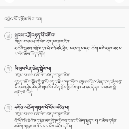
འབྲེལ་ཡོད་རྩོམ་ཡིག་ཁག
སྐྱབས་འགྲོ་བརྟན་པོ་བཟོ་བ།
འབུམ་རམས་པ་ཨེ་ལེག་ཛན་ཌར་བྷར་ཛིན།
ང་ཚོའི་སྐྱབས་འགྲོ་བརྟན་པོ་བཟོ་བའི་ཕྱིར། སངས་རྒྱས་དང་། ཆོས། དགེ་འདུན་བཅས་
ལ་ཡིད་ཆེས་ཡོད་དགོས།
མི་ལུས་རིན་ཆེན་སྒོམ་པ།
འབུམ་རམས་པ་ཨེ་ལེག་ཛན་ཌར་བྷར་ཛིན།
དཔྱད་འཇོག་སྒོམ་གྱི་སྔ་རོལ་དུ་ང་ཚོ་ལ་གང་ཡོད་པ་རྣམས་ངོས་འཛིན་པ་དང་རྗེས་སུ་
ཡི་རངས་བྱེད་ཆེད་མི་ལུས་རིན་ཆེན་སྐོར་གྱི་ཆོས་ཉན་པ་དང་དེ་དག་ལ་བསམ་བློ་
གཏོང་གི་ཡོད།
དཀོན་མཆོག་གསུམ་པོ་ངོས་འཛིན་པ།
འབུམ་རམས་པ་ཨེ་ལེག་ཛན་ཌར་བྷར་ཛིན།
སོ་སོའི་མི་ཚེའི་ནང་ཉེན་མེད་ཀྱི་ཁ་ཕྱོགས་བཟང་པོ་ཞིག་སྐྲུན་པར། ང་ཚོས་དཀོན་
མཆོག་གསུམ་མ་ནོར་བར་ངོས་འཛིན་དགོས།