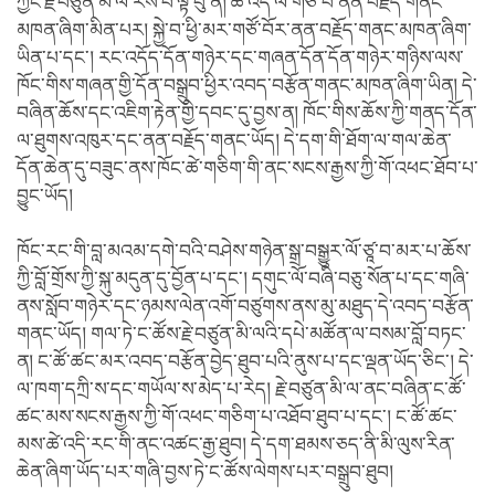
ཀྱང་རྗེ་བཙུན་མི་ལ་རས་པ་ལྟ་བུ་ནི། ཚེ་འདི་ལ་གཙོ་བོ་ནན་བརྗོད་གནང་
མཁན་ཞིག་མིན་པར། སྐྱེ་བ་ཕྱི་མར་གཙོ་བོར་ནན་བརྗོད་གནང་མཁན་ཞིག་
ཡིན་པ་དང་། རང་འདོད་དོན་གཉེར་དང་གཞན་དོན་དོན་གཉེར་གཉིས་ལས་
ཁོང་གིས་གཞན་གྱི་དོན་བསྒྲུབ་ཕྱིར་འབད་བརྩོན་གནང་མཁན་ཞིག་ཡིན། དེ་
བཞིན་ཆོས་དང་འཇིག་རྟེན་གྱི་དབང་དུ་བྱས་ན། ཁོང་གིས་ཆོས་ཀྱི་གནད་དོན་
ལ་ཐུགས་འཁུར་དང་ནན་བརྗོད་གནང་ཡོད། དེ་དག་གི་ཐོག་ལ་གལ་ཆེན་
དོན་ཆེན་དུ་བཟུང་ནས་ཁོང་ཚེ་གཅིག་གི་ནང་སངས་རྒྱས་ཀྱི་གོ་འཕང་ཐོབ་པ་
བྱུང་ཡོད།
ཁོང་རང་གི་བླ་མའམ་དགེ་བའི་བཤེས་གཉེན་སྒྲ་བསྒྱུར་ལོ་ཙཱ་བ་མར་པ་ཆོས་
ཀྱི་བློ་གྲོས་ཀྱི་སྐུ་མདུན་དུ་བྱོན་པ་དང་། དགུང་ལོ་བཞི་བཅུ་སོན་པ་དང་གཞི་
ནས་སློབ་གཉེར་དང་ཉམས་ལེན་འགོ་བཙུགས་ནས་མུ་མཐུད་དེ་འབད་བརྩོན་
གནང་ཡོད། གལ་ཏེ་ང་ཚོས་རྗེ་བཙུན་མི་ལའི་དཔེ་མཚོན་ལ་བསམ་བློ་བཏང་
ན། ང་ཚོ་ཚང་མར་འབད་བརྩོན་བྱེད་ཐུབ་པའི་ནུས་པ་དང་ལྡན་ཡོད་ཅིང་། དེ་
ལ་ཁག་དཀྲི་ས་དང་གཡོལ་ས་མེད་པ་རེད། རྗེ་བཙུན་མི་ལ་ནང་བཞིན་ང་ཚོ་
ཚང་མས་སངས་རྒྱས་ཀྱི་གོ་འཕང་གཅིག་པ་འཐོབ་ཐུབ་པ་དང་། ང་ཚོ་ཚང་
མས་ཚེ་འདི་རང་གི་ནང་འཚང་རྒྱ་ཐུབ། དེ་དག་ཐམས་ཅད་ནི་མི་ལུས་རིན་
ཆེན་ཞིག་ཡོད་པར་གཞི་བྱས་ཏེ་ང་ཚོས་ལེགས་པར་བསྒྲུབ་ཐུབ།