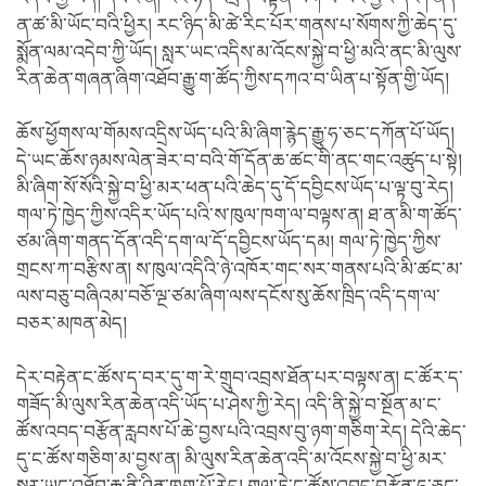
ན་ཚ་མི་ཡོང་བའི་ཕྱིར། རང་ཉིད་མི་ཚེ་རིང་པོར་གནས་པ་སོགས་ཀྱི་ཆེད་དུ་
སྨོན་ལམ་འདེབ་ཀྱི་ཡོད། སླར་ཡང་འདིས་མ་འོངས་སྐྱེ་བ་ཕྱི་མའི་ནང་མི་ལུས་
རིན་ཆེན་གཞན་ཞིག་འཐོབ་རྒྱུ་ག་ཚོད་ཀྱིས་དཀའ་བ་ཡིན་པ་སྟོན་གྱི་ཡོད།
ཆོས་ཕྱོགས་ལ་གོམས་འདྲིས་ཡོད་པའི་མི་ཞིག་རྙེད་རྒྱུ་ཧ་ཅང་དཀོན་པོ་ཡོད།
དེ་ཡང་ཆོས་ཉམས་ལེན་ཟེར་བ་བའི་གོ་དོན་ཆ་ཚང་གི་ནང་གང་འཚུད་པ་སྟེ།
མི་ཞིག་སོ་སོའི་སྐྱེ་བ་ཕྱི་མར་ཕན་པའི་ཆེད་དུ་དོ་དབྱིངས་ཡོད་པ་ལྟ་བུ་རེད།
གལ་ཏེ་ཁྱེད་ཀྱིས་འདིར་ཡོད་པའི་ས་ཁུལ་ཁག་ལ་བལྟས་ན། ཐ་ན་མི་ག་ཚོད་
ཙམ་ཞིག་གནད་དོན་འདི་དག་ལ་དོ་དབྱིངས་ཡོད་དམ། གལ་ཏེ་ཁྱེད་ཀྱིས་
གྲངས་ཀ་བརྩིས་ན། ས་ཁུལ་འདིའི་ཉེ་འཁོར་གང་སར་གནས་པའི་མི་ཚང་མ་
ལས་བཅུ་བཞིའམ་བཅོ་ལྔ་ཙམ་ཞིག་ལས་དངོས་སུ་ཆོས་ཁྲིད་འདི་དག་ལ་
བཅར་མཁན་མེད།
དེར་བརྟེན་ང་ཚོས་ད་བར་དུ་ག་རེ་གྲུབ་འབྲས་ཐོན་པར་བལྟས་ན། ང་ཚོར་ད་
གཟོད་མི་ལུས་རིན་ཆེན་འདི་ཡོད་པ་ཤེས་ཀྱི་རེད། འདི་ནི་སྐྱེ་བ་སྔོན་མ་ང་
ཚོས་འབད་བརྩོན་རླབས་པོ་ཆེ་བྱས་པའི་འབྲས་བུ་ཉག་གཅིག་རེད། དེའི་ཆེད་
དུ་ང་ཚོས་གཅིག་མ་བྱས་ན། མི་ལུས་རིན་ཆེན་འདི་མ་འོངས་སྐྱེ་བ་ཕྱི་མར་