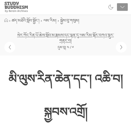
Close
Study
Buddhism
Home
›
ཚད་མཐོའི་སློབ་སྦྱོང་།
›
ལམ་རིམ།
›
སྐྱེས་བུ་གསུམ།
སེར་ཀོང་རིན་པོ་ཆེས་སློབ་མ་རྣམས་དང་ལྷན་དུ་ལམ་རིམ་སྐོར་བཀའ་སྡུར་
གནང་བ།
དུམ་བུ། ༤ / ༦
མི་ལུས་རིན་ཆེན་དང་། འཆི་བ།
སྐྱབས་འགྲོ།