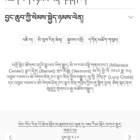
བྱང་ཆུབ་ཀྱི་སེམས་སྐྱེད་ཉམས་ལེན།
འཆི་བ།
མི་ལུས་རིན་ཆེན།
སྐྱབས་འགྲོ།
དཀོན་མཆོག་གསུམ།
བགྲོ་གླེང་ཚོགས་འདུའི་སྒྲ་ཕབ་ཡིག་སྒྱུར། མི་ལ་རས་བསྟི་གནས་ཁང་། (Milarepa
Center) བྷར་ནེཊ། (Barnet) ཝར་མོཎྚ། (Vermont) ཨ་རི། ཕྱི་ལོ་ ༡༩༨༢ ཟླ་ ༠༨།
འབུམ་རམས་པ་ཨེ་ལེགས་ཛེན་ཌར་བྷར་ཛིན་གྱིས་བསྒྱུར། ལུ་སཱི་ ཁོས྄་ཊ་ (Lucy Costa)
དང་འབུམ་རམས་པ་ཨེ་ལེགས་ཛེན་ཌར་བྷར་ཛིན་གཉིས་ཀྱིས་ཞུ་སྒྲིག་བྱས། ཨིན་སྐད་ནས་
ཨཱཙཱརྱ་གྲགས་པ་རྒྱ་མཚོས་བསྒྱུར།
སེར་ཀོང་རིན་པོ་ཆེས་སློབ་མ་རྣམས་དང་ལྷན་དུ་ལམ་རིམ་སྐོར་བཀའ་སྡུར་
གནང་བ།
དུམ་བུ། ༤ / ༦