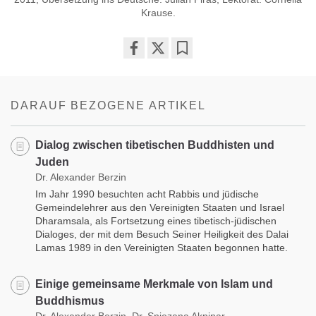
Krause.
Share
Bookmark
on
facebook
DARAUF BEZOGENE ARTIKEL
Dialog zwischen tibetischen Buddhisten und
Juden
Dr. Alexander Berzin
Im Jahr 1990 besuchten acht Rabbis und jüdische
Gemeindelehrer aus den Vereinigten Staaten und Israel
Dharamsala, als Fortsetzung eines tibetisch-jüdischen
Dialoges, der mit dem Besuch Seiner Heiligkeit des Dalai
Lamas 1989 in den Vereinigten Staaten begonnen hatte.
Einige gemeinsame Merkmale von Islam und
Buddhismus
Dr. Alexander Berzin, Dr. Snjezana Akpinar