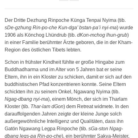
Share
on
facebook
Der Dritte Dezhung Rinpoche Künga Tenpai Nyima (tib.
sDe-gzhung Rin-po-che Kun-dga’ bstan-pa’i nyi-ma
) wurde
1906 als Könchog Lhündrub (tib.
dKon-mchog lhun-grub
)
in einer Familie berühmter Ärzte geboren, die in der Kham-
Region des östlichen Tibets lebten.
Schon in frühster Kindheit fühlte er große Hingabe zum
Buddhadharma und im Alter von 5 Jahren bat er seine
Eltern, ihn in ein Kloster zu schicken, damit er sich auf den
buddhistischen Pfad konzentrieren konnte. Seine Eltern
schickten ihn zu seinem Onkel, Ngawang Nyima (tib.
Ngag-dbang nyi-ma
), einem Mönch, der sich im Tharlam
Kloster (tib.
Thar-lam dGon
) dem Retreat widmete. In den
darauffolgenden Jahren zeigte der kleine Junge solch
außergewöhnliche Intelligenz und Qualitäten, dass ihn
Gatön Ngawang Legpa Rinpoche (tib.
sGa-ston Ngag-
dbang legs-pa Rin-po-che
), ein berühmter Sakya-Meister,