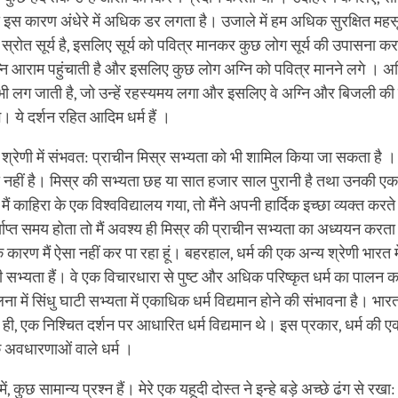
ो इस कारण अंधेरे में अधिक डर लगता है। उजाले में हम अधिक सुरक्षित महस
 स्रोत सूर्य है, इसलिए सूर्य को पवित्र मानकर कुछ लोग सूर्य की उपासना क
्नि आराम पहुंचाती है और इसलिए कुछ लोग अग्नि को पवित्र मानने लगे । अ
भी लग जाती है, जो उन्‍हें रहस्यमय लगा और इसलिए वे अग्नि और बिजली की
। ये दर्शन रहित आदिम धर्म हैं ।
श्रेणी में संभवत: प्राचीन मिस्र सभ्‍यता को भी शामिल किया जा सकता है । म
हीं है। मिस्र की सभ्यता छह या सात हजार साल पुरानी है तथा उनकी एक
ं काहिरा के एक विश्वविद्यालय गया, तो मैंने अपनी हार्दिक इच्‍छा व्‍यक्‍त करत
ाप्‍त समय होता तो मैं अवश्‍य ही मिस्र की प्राचीन सभ्यता का अध्‍ययन करता परं
ारण मैं ऐसा नहीं कर पा रहा हूं। बहरहाल, धर्म की एक अन्य श्रेणी भारत में
सभ्यता हैं। वे एक विचारधारा से पुष्‍ट और अधिक परिष्कृत धर्म का पालन क
ना में सिंधु घाटी सभ्यता में एकाधिक धर्म विद्यमान होने की संभावना है। भारत
ी, एक निश्चित दर्शन पर आधारित धर्म विद्यमान थे। इस प्रकार, धर्म की एक 
क अवधारणाओं वाले धर्म ।
ं, कुछ सामान्‍य प्रश्‍न हैं। मेरे एक यहूदी दोस्त ने इन्हे बड़े अच्छे ढंग से रखा: ‘मै