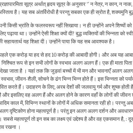
रज्ञापारमिता सूत्र अर्थात् हृदय सूत्र के अनुसार ‘’ न नेत्र, न कान, न ना
तित्‍व है। यह सब अंतर्विरोधी है परन्‍तु सबका एक ही स्रोत है, शक्‍यमुनि बुद
पनी किसी भ्रांति के फलस्‍वरूप नहीं सिखाया। न ही उन्‍होंने अपने शिष्‍यों
ए पढ़ाया था। उन्‍होंने ऐसी शिक्षा क्‍यों दी? बुद्ध व्‍यक्तियों की भिन्‍नता को स्
की सहायतार्थ यह शिक्षा दी। उन्‍होंने पाया कि यह सब आवश्‍यक है।
पहले एक करोड़ या हद से हद 10 करोड़ की आबादी होगी। और अब यह आबा
 निश्चित रूप से इन सभी लोगों के स्वभाव अलग अलग हैं। एक ही माता पिता के 
से देखा जाता है । यहां तक कि जुड़वां बच्चों में भी मन और भावनाएँ अलग अलग
, स्वभाव, जीवन-शैली, सोचने के ढंग भिन्‍न भिन्‍न होते हैं। इस भिन्नता को पर
वित करते हैं। उदाहरण के लिए, अरब देशों की जलवायु गर्म और शुष्क होती है
 है और इसलिए वह अलग हैं और अलग होने के कारण वहाँ के लोगों की जीवन शै
िम काल में, विभिन्‍न स्‍थानों के लोगों में अधिक समानता रही हो। परन्‍तु अ
ग दृष्टिकोण होना महत्‍वपूर्ण है। परंतु इन अलग अलग दर्शन और अवधा
 सबसे महत्वपूर्ण तो इन सब का लक्ष्य एवं उद्देश्य है और वह एकसमान है, : दूस
भाव रखना ।