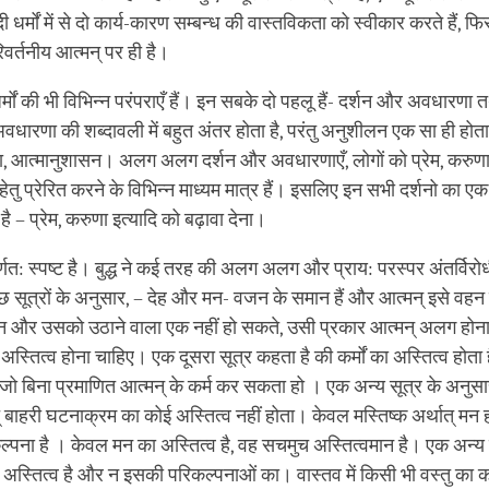
ी धर्मों में से दो कार्य-कारण सम्‍बन्‍ध की वास्‍तविकता को स्‍वीकार करते हैं,
वर्तनीय आत्‍मन् पर ही है।
्मों की भी विभिन्न परंपराएँ हैं। इन सबके दो पहलू हैं- दर्शन और अवधारण
धारणा की शब्‍दावली में बहुत अंतर होता है, परंतु अनुशीलन एक सा ही होता ह
, आत्मानुशासन। अलग अलग दर्शन और अवधारणाएँ, लोगों को प्रेम, करुणा, क
तु प्रेरित करने के विभिन्न माध्यम मात्र हैं। इसलिए इन सभी दर्शनो का एक
 है – प्रेम, करुणा इत्यादि को बढ़ावा देना।
ह पूर्णत: स्पष्ट है। बुद्ध ने कई तरह की अलग अलग और प्राय: परस्‍पर अंतर्व
ुछ सूत्रों के अनुसार, – देह और मन- वजन के समान हैं और आत्मन् इसे वह
 और उसको उठाने वाला एक नहीं हो सकते, उसी प्रकार आत्मन् अलग होन
्तित्‍व होना चाहिए। एक दूसरा सूत्र कहता है की कर्मों का अस्तित्व होता ह
ता जो बिना प्रमाणित आत्‍मन् के कर्म कर सकता हो । एक अन्‍य सूत्र के अनु
् बाहरी घटनाक्रम का कोई अस्तित्‍व नहीं होता। केवल मस्तिष्‍क अर्थात् मन 
पना है । केवल मन का अस्तित्व है, वह सचमुच अस्तित्‍वमान है। एक अन्य 
अस्तित्‍व है और न इसकी परिकल्‍पनाओं का। वास्‍तव में किसी भी वस्‍तु का 