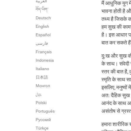
العربية
मैं आधुनिक युग में
བོད་ཡིག་
भावना होती है 
Deutsch
तथ्य है जिसके क
English
हम सुख की कामना
है। इस आधार पर,
Español
बात कर सकते है
فارسی
Français
दु:ख और सुख की 
Indonesia
के साथ। संवेदी 
Italiano
स्तर की बात है, क
日本語
स्मृति के साथ सा
Монгол
इसलिए, मनुष्यों
پنجابی
अत: दैहिक सुख
Polski
आनंद के साथ अनु
असंतोष से ग्रस्‍
Português
Русский
हमारा शारीरिक स्
Türkçe