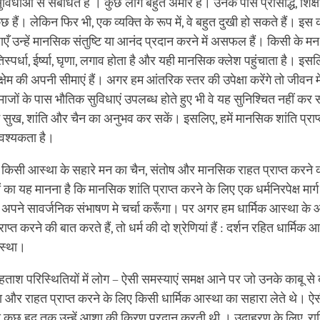
विधाओं से संबंधित है । कुछ लोग बहुत अमीर हैं। उनके पास प्रसिद्धि, शिक्षा
 हैं। लेकिन फिर भी, एक व्यक्ति के रूप में, वे बहुत दुखी हो सकते हैं। इस
ँ उन्‍हें मानसिक संतुष्टि या आनंद प्रदान करने में असफल हैं। किसी के मन 
तिस्पर्धा, ईर्ष्या, घृणा, लगाव होता है और यही मानसिक क्‍लेश पहुंचाता है। 
षेम की अपनी सीमाएं हैं। अगर हम आंतरिक स्तर की उपेक्षा करेंगे तो जीवन म
माजों के पास भौतिक सुविधाएं उपलब्‍ध होते हुए भी वे यह सुनिश्चित नहीं क
ं सुख, शांति और चैन का अनुभव कर सकें। इसलिए, हमें मानसिक शांति प्राप्
वश्‍यकता है।
 किसी आस्‍था के सहारे मन का चैन, संतोष और मानसिक राहत प्राप्‍त करन
ं का यह मानना है कि मानसिक शांति प्राप्‍त करने के लिए एक धर्मनिरपेक्ष मार्ग
 अपने सावर्जनिक संभाषण मे चर्चा करूँगा। पर अगर हम धार्मिक आस्‍था के
प्‍त करने की बात करते हैं, तो धर्म की दो श्रेणियां हैं : दर्शन रहित धार्मिक 
स्‍था।
 हताश परिस्थितियों में लोग – ऐसी समस्‍याएं समक्ष आने पर जो उनके काबू से
ा और राहत प्राप्‍त करने के लिए किसी धार्मिक आस्‍था का सहारा लेते थे। ऐस
्‍था कुछ हद तक उन्‍हें आशा की किरण प्रदान करती थी । उदाहरण के लिए, रात्