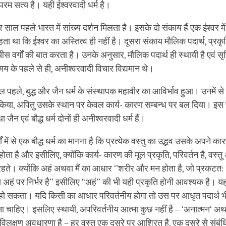
 परम सत्य है। यही ईश्‍वरवादी धर्म है।
ाल पहले भारत में सांख्य दर्शन मिलता है। इसके दो संकाय हैं एक ईश्‍वर में
 था कि ईश्‍वर का अस्तित्‍व ही नहीं है। दूसरा संकाय मौलिक पदार्थ, प्रकृत
ीस वर्गों की बात करता है। उनके अनुसार, मौलिक पदार्थ ही स्थायी है एवं सृष
समय के पहले से ही, अनीश्‍वरवादी विचार विद्यमान थे।
हले, बुद्ध और जैन धर्म के संस्थापक महावीर का आविर्भाव हुआ। उनमें से क
किया, अपितु उसके स्‍थान पर केवल कार्य- कारण सम्‍बन्‍ध पर बल दिया। इस 
जैन एवं बौद्ध धर्म दोनों ही अनीश्‍वरवादी धर्म हैं।
ों में से एक बौद्ध धर्म का मानना है कि प्रत्‍येक वस्‍तु का उद्भव उसके अपने क
ोता है और इसीलिए, क्‍योंकि कार्य- कारण की मूल प्रकृति, परिवर्तन है, वस्‍तु
 रहते। क्योंकि अहं अथवा मैं का आधार ‘’शरीर और मन होता है, जो प्रकट
 अहं पर निर्भर है’’ इसीलिए “अहं’’ की भी यही प्रकृति होनी आवश्‍यक है। 
 हो सकता। यदि किसी का आधार परिवर्तनीय होगा तो उस पर आधृत पदार्थ भी
 चाहिए। इसलिए स्‍थायी, अपरिवर्तनीय आत्‍मा कुछ नहीं है – ‘अनात्‍मन‘ अर्थात
ी विलक्षण अवधारणा है – हर वस्‍तु एक दूसरे पर आश्रित है, एक दूसरे से संबं