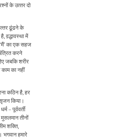
्‍नों के उत्‍तर दो
्‍तर ढूंढने के
व़द्धावस्‍था में
 ‘मैं’ का एक सहज
यंत्रित करने
चाहिए जबकि शरीर
 काम का नहीं
रना कठिन है, हर
ा सृजन किया।
्म – पूर्ववर्ती
र मुसलमान तीनों
सीम शक्ति,
ै। भगवान हमारे