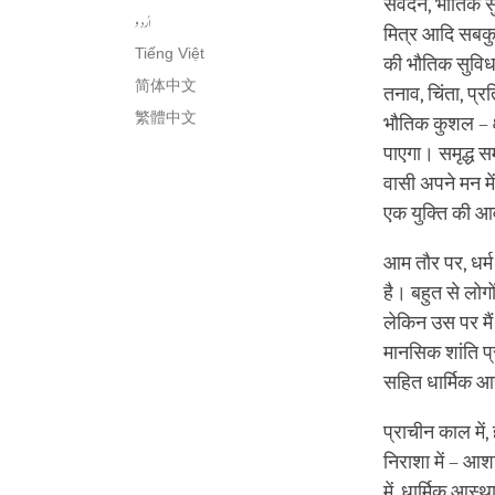
संवेदन, भौतिक सु
اُردو
मित्र आदि सबकुछ
Tiếng Việt
की भौतिक सुविधाए
简体中文
तनाव, चिंता, प्र
繁體中文
भौतिक कुशल – क्
पाएगा। समृद्ध स
वासी अपने मन मे
एक युक्ति की आ
आम तौर पर, धर्म
है। बहुत से लोगो
लेकिन उस पर मैं
मानसिक शांति प्रा
सहित धार्मिक आ
प्राचीन काल में,
निराशा में – आश
में, धार्मिक आस