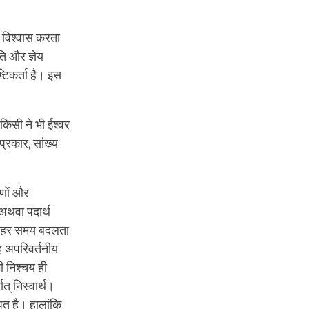
 विश्‍वास करता
ि और ज्ञेय
्टिकर्ता है। इस
िसी ने भी ईश्‍वर
प्रकार, सांख्य
ारणों और
 अथवा पदार्थ
त: हर समय बदलता
यह अपरिवर्तनीय
 निश्‍चय ही
् निस्‍वार्थ।
धित है। हालांकि