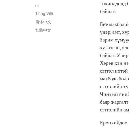
тохиолдолд б
اُردو
байдаг.
Tiếng Việt
简体中文
Бие махбодий
繁體中文
үнэр, амт, х
Зарим хүмүүс
хүлээсэн, ол
байдаг. Учир
Хэрэв хэн нэ
сэтгэл ихтэй
махбодь боло
сэтгэлийн тү
Чинээлэг ний
баяр жаргалт
сэтгэлийн ам
Ерөнхийдөө ш