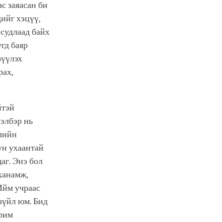
с заяасан би
дийг хэцүү,
 судлаад байх
үгд баяр
зүүлэх
рах,
йтэй
хэлбэр нь
элийн
ун ухаантай
аг. Энэ бол
ханамж,
 Ийм учраас
зүйл юм. Бид
арим