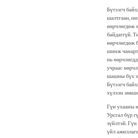
Бүтээгч бай
шалтгаан, нө
өөрчлөгдөж х
байдаггүй. Т
өөрчлөгдөж б
шинж чанарта
нь өөрчлөгдд
учраас өөрчл
шашны бүх зү
Бүтээгч байх
хүлээн зөвшө
Гүн ухааны и
Урсгал бүр г
зүйлтэй. Гүн
үйл ажиллага