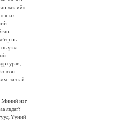
нган жилийн
 нэг их
ний
йсан.
лбэр нь
 нь үзэл
ний
үр гурав,
болсон
римтлалтай
. Миний нэг
аа явдаг?
тууд. Үүний