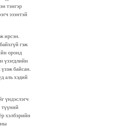
эн тэнгэр
ээгч эзэнтэй
ж ирсэн.
 байхгүй гэж
ийн оронд
йн үзэгдлийн
 үзэж байсан.
үд аль хэдий
йг үндэслэгч
н түүний
оёр хэлбэрийн
шны