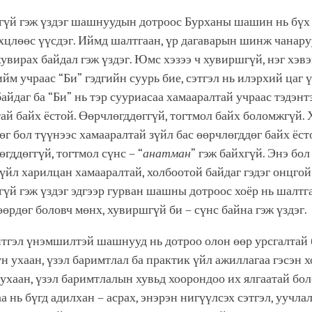
хгүй гэж үздэг шашнуудын дотроос Бурханы шашин нь бүх
хцлөөс үүсдэг. Иймд шалтгаан, үр дагаварын шинж чанару
увирах байдал гэж үздэг. Юмс хэзээ ч хувиршгүй, нэг хэвэ
ийм учраас “Би” гэдгийн суурь бие, сэтгэл нь илэрхий цаг 
айдаг ба “Би” нь тэр сууриасаа хамааралтай учраас тэдэнт
й байх ёстой. Өөрчлөгддөггүй, тогтмол байх боломжгүй. 
өг бол түүнээс хамааралтай зүйл бас өөрчлөгддөг байх ёст
өгддөггүй, тогтмол сүнс – “
анатман
” гэж байхгүй. Энэ бо
йл харилцан хамааралтай, холбоотой байдаг гэдэг онцгой
гүй гэж үздэг эдгээр гурван шашны дотроос хоёр нь шалтг
өрдөг боловч мөнх, хувиршгүй би – сүнс байна гэж үздэг.
тгэл үнэмшилтэй шашнууд нь дотроо олон өөр урсгалтай 
үн ухаан, үзэл баримтлал ба практик үйл ажиллагаа гэсэн 
 ухаан, үзэл баримтлалын хувьд хоорондоо их ялгаатай бо
а нь бүгд адилхан – асрах, энэрэн нигүүлсэх сэтгэл, уучлал