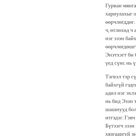
Гурван мянга
хариулахыг о
өөрчлөгддөг.
ч, өтлөхөд ч 
нэг эзэн бай
өөрчлөгдөшгү
Энэтхэгт би 
үед сүнс нь 
Тэгвэл тэр с
байхгүй гэдг
адил нэг эхл
нь бид Эзэн 
шашнууд бол
итгэдэг. Гэв
Бүтээгч эзэн
хязгааргүй э