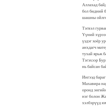
Аллахад байд
бол бидний б
шашны ойлго
Тэгвэл гурва
Үүний хүрээн
үздэг хоёр у
анхдагч мате
тухай ярьж б
Тэгэхээр Бур
нь байсан ба
Ингээд бара
Махавира нар
оронд энгийн
нэг болон Ж
хэлбэрүүд ю