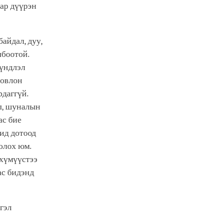
аар дүүрэн
байдал, дуу,
лбоотой.
хүндлэл
зовлон
рдаггүй.
ол, шуналын
ас бие
бид дотоод
олох юм.
 хүмүүстээ
ас бидэнд
гэл