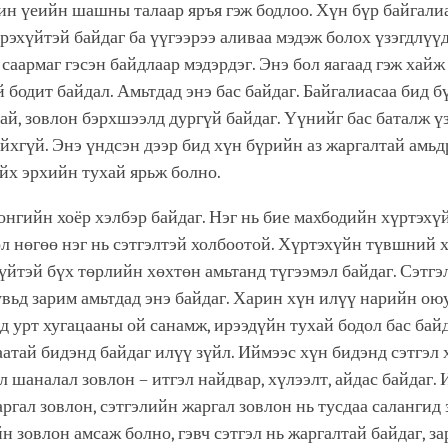
facebook
ин үеийн шашны талаар яръя гэж бодлоо. Хүн бүр байгалиа
дрэхүйтэй байдаг ба үүгээрээ аливаа мэдэж болох үзэгдлүү
 саармаг гэсэн байдлаар мэдэрдэг. Энэ бол яагаад гэж хайж
 бодит байдал. Амьтдад энэ бас байдаг. Байгалиасаа бид б
ай, зовлон бэрхшээлд дургүй байдаг. Үүнийг бас баталж ү
йхгүй. Энэ үндсэн дээр бид хүн бүрийн аз жаргалтай амьд
йх эрхийн тухай ярьж болно.
онгийн хоёр хэлбэр байдаг. Нэг нь бие махбодийн хүртэхү
л нөгөө нэг нь сэтгэлтэй холбоотой. Хүртэхүйн түвшний 
үйтэй бүх төрлийн хөхтөн амьтанд түгээмэл байдаг. Сэтг
вьд зарим амьтдад энэ байдаг. Харин хүн илүү нарийн ою
д урт хугацааны ой санамж, ирээдүйн тухай бодол бас байд
аатай бидэнд байдаг илүү зүйл. Иймээс хүн бидэнд сэтгэл 
л шаналал зовлон – итгэл найдвар, хүлээлт, айдас байдаг.
ргал зовлон, сэтгэлийн жаргал зовлон нь тусдаа салангид 
н зовлон амсаж болно, гэвч сэтгэл нь жаргалтай байдаг, з