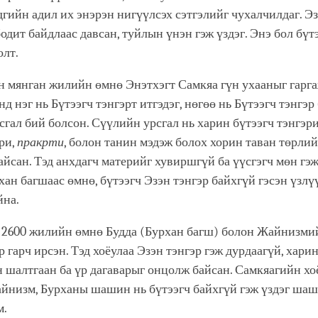
гийн адил их энэрэн нигүүлсэх сэтгэлийг чухалчилдаг. Эз
одит байдлаас давсан, туйлын үнэн гэж үздэг. Энэ бол бүт
лт.
н мянган жилийн өмнө Энэтхэгт Самкяа гүн ухааныг гарга
д нэг нь Бүтээгч тэнгэрт итгэдэг, нөгөө нь Бүтээгч тэнгэр
рсгал бий болсон. Сүүлийн урсгал нь харин бүтээгч тэнгэр
ри,
пракрти
, болон танин мэдэж болох хорин таван төрли
айсан. Тэд анхдагч материйг хувиршгүй ба үүсгэгч мөн гэж
хан багшаас өмнө, бүтээгч Эзэн тэнгэр байхгүй гэсэн үзлү
йна.
г 2600 жилийн өмнө Будда (Бурхан багш) болон Жайнизми
 гарч ирсэн. Тэд хоёулаа Эзэн тэнгэр гэж дурдаагүй, хари
 шалтгаан ба үр дагаварыг онцолж байсан. Самкяагийн х
айнизм, Бурханы шашин нь бүтээгч байхгүй гэж үздэг ша
м.