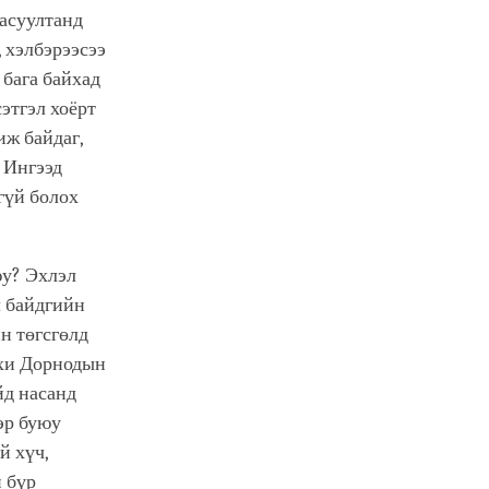
 асуултанд
 хэлбэрээсээ
 бага байхад
сэтгэл хоёрт
иж байдаг,
. Ингээд
ггүй болох
юу? Эхлэл
л байдгийн
ин төгсгөлд
рхи Дорнодын
йд насанд
эр буюу
й хүч,
н бүр