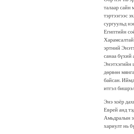
талаар сайн 
тэртээгээс э
сургуульд нэ
Египтийн соё
Харамсалтай 
эртний Энэтх
санаа бүхий 
Энэтхэгийн ш
дөрвөн мянг
байсан. Иймд
итгэл бишрэл
Энэ хоёр дах
Еврей анд тэ
Амьдралын зо
хариулт нь б