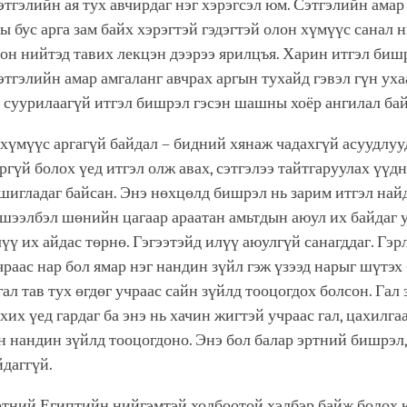
тгэлийн ая тух авчирдаг нэг хэрэгсэл юм. Сэтгэлийн амар
 бус арга зам байх хэрэгтэй гэдэгтэй олон хүмүүс санал н
лон нийтэд тавих лекцэн дээрээ ярилцъя. Харин итгэл биш
этгэлийн амар амгаланг авчрах аргын тухайд гэвэл гүн уха
 суурилаагүй итгэл бишрэл гэсэн шашны хоёр ангилал бай
 хүмүүс аргагүй байдал – бидний хянаж чадахгүй асуудлууд
ргүй болох үед итгэл олж авах, сэтгэлээ тайтгаруулах үүдн
игладаг байсан. Энэ нөхцөлд бишрэл нь зарим итгэл най
шээлбэл шөнийн цагаар араатан амьтдын аюул их байдаг 
үү их айдас төрнө. Гэгээтэйд илүү аюулгүй санагддаг. Гэр
чраас нар бол ямар нэг нандин зүйл гэж үзээд нарыг шүтэх
гал тав тух өгдөг учраас сайн зүйлд тооцогдох болсон. Гал
хих үед гардаг ба энэ нь хачин жигтэй учраас гал, цахилга
н нандин зүйлд тооцогдоно. Энэ бол балар эртний бишрэл,
йдаггүй.
ртний Египтийн нийгэмтэй холбоотой хэлбэр байж болох 