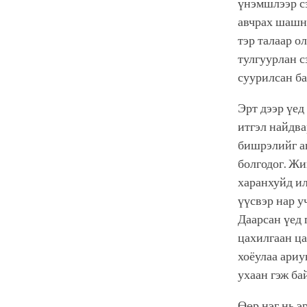
үнэмшлээр сэ
авчрах шашны
тэр талаар о
тулгуурлан с
суурилсан ба
Эрт дээр үед
итгэл найдва
бишрэлийг аш
болгодог. Жи
харанхуйд ил
үүсвэр нар у
Даарсан үед 
цахилгаан ца
хоёулаа ариу
ухаан гэж ба
Өөр нэг нь э