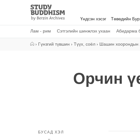
Close
Study
Buddhism
Үндсэн хэсэг
Төвөдийн Бу
Home
Лам - рим
Сэтгэлийн шинжлэх ухаан
Абидарма б
›
Гүнзгий түвшин
›
Түүх, соёл
›
Шашин хоорондын 
Орчин ү
БУСАД ХЭЛ