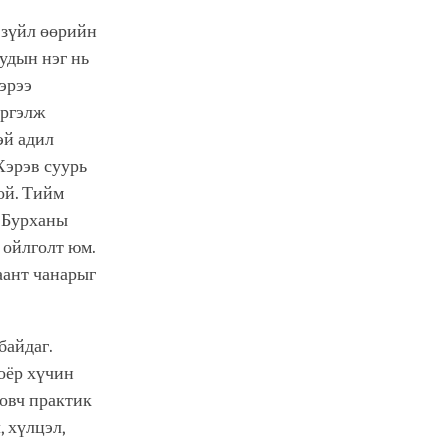
 зүйл өөрийн
удын нэг нь
эрээ
үргэлж
эй адил
Хэрэв суурь
ой. Тийм
л Бурханы
 ойлголт юм.
аант чанарыг
байдаг.
хоёр хүчин
ловч практик
, хүлцэл,