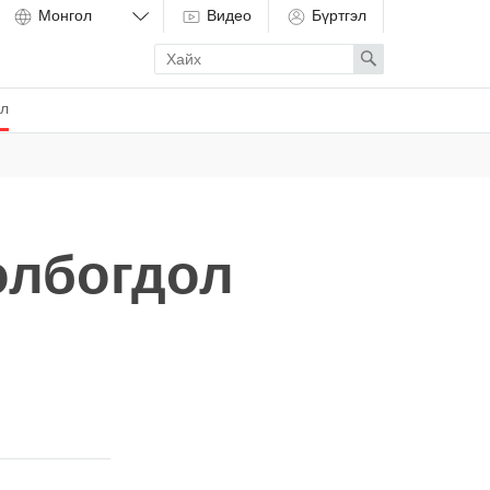
Видео
Бүртгэл
Enter
Search
search
term
ёл
олбогдол