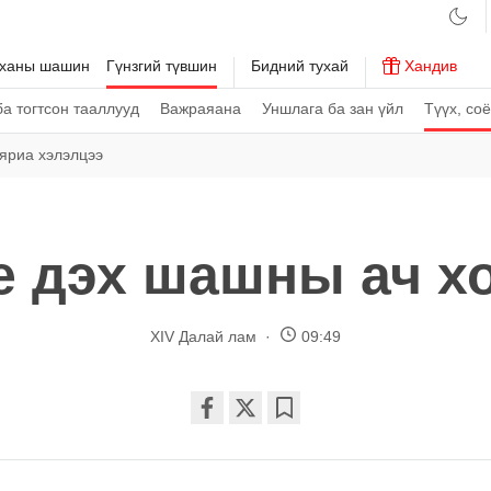
рханы шашин
Гүнзгий түвшин
Бидний тухай
Хандив
а тогтсон тааллууд
Важраяана
Уншлага ба зан үйл
Түүх, со
яриа хэлэлцээ
е дэх шашны ач х
XIV Далай лам
09:49
Share
Bookmark
on