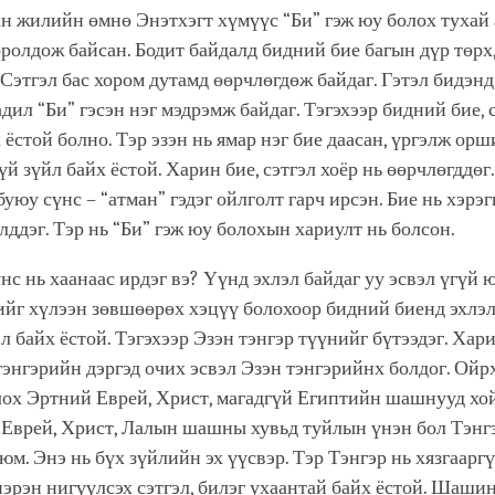
н жилийн өмнө Энэтхэгт хүмүүс “Би” гэж юу болох тухай
ролдож байсан. Бодит байдалд бидний бие багын дүр төрх,
 Сэтгэл бас хором дутамд өөрчлөгдөж байдаг. Гэтэл бидэнд
адил “Би” гэсэн нэг мэдрэмж байдаг. Тэгэхээр бидний бие, 
х ёстой болно. Тэр эзэн нь ямар нэг бие даасан, үргэлж орш
й зүйл байх ёстой. Харин бие, сэтгэл хоёр нь өөрчлөгддөг
буюу сүнс – “атман” гэдэг ойлголт гарч ирсэн. Бие нь хэрэ
үлддэг. Тэр нь “Би” гэж юу болохын хариулт нь болсон.
үнс нь хаанаас ирдэг вэ? Үүнд эхлэл байдаг уу эсвэл үгүй 
ийг хүлээн зөвшөөрөх хэцүү болохоор бидний биенд эхлэ
эл байх ёстой. Тэгэхээр Эзэн тэнгэр түүнийг бүтээдэг. Хар
тэнгэрийн дэргэд очих эсвэл Эзэн тэнгэрийнх болдог. Ой
ох Эртний Еврей, Христ, магадгүй Египтийн шашнууд хо
ч Еврей, Христ, Лалын шашны хувьд туйлын үнэн бол Тэнг
 юм. Энэ нь бүх зүйлийн эх үүсвэр. Тэр Тэнгэр нь хязгааргү
нэрэн нигүүлсэх сэтгэл, билэг ухаантай байх ёстой. Шаши