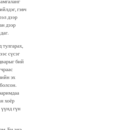
 амгаланг
ийлдэг, гэвч
рэл дээр
ан дээр
даг.
 тулгарах,
ээс сүсэг
дварыг бий
учраас
лийн эх
 болсон.
 заримдаа
ан хоёр
 үүнд гүн
юм. Би энэ