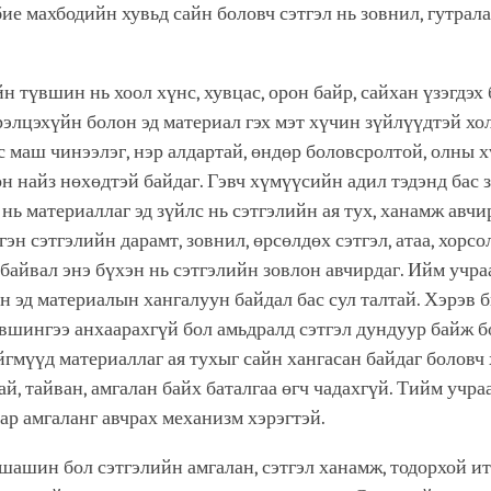
ие махбодийн хувьд сайн боловч сэтгэл нь зовнил, гутрал
н түвшин нь хоол хүнс, хувцас, орон байр, сайхан үзэгдэх 
үрэлцэхүйн болон эд материал гэх мэт хүчин зүйлүүдтэй хо
 маш чинээлэг, нэр алдартай, өндөр боловсролтой, олны 
он найз нөхөдтэй байдаг. Гэвч хүмүүсийн адил тэдэнд бас 
 нь материаллаг эд зүйлс нь сэтгэлийн ая тух, ханамж авчи
гэн сэтгэлийн дарамт, зовнил, өрсөлдөх сэтгэл, атаа, хорс
 байвал энэ бүхэн нь сэтгэлийн зовлон авчирдаг. Ийм учра
н эд материалын хангалуун байдал бас сул талтай. Хэрэв 
вшингээ анхаарахгүй бол амьдралд сэтгэл дундуур байж б
гмүүд материаллаг ая тухыг сайн хангасан байдаг боловч
ай, тайван, амгалан байх баталгаа өгч чадахгүй. Тийм учра
ар амгаланг авчрах механизм хэрэгтэй.
ашин бол сэтгэлийн амгалан, сэтгэл ханамж, тодорхой ит