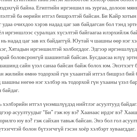
мэдэхгүй байна. Египтийн иргэншил нь зургаа, долоон мя
хлэлтэй ба өөрийн итгэл бишрэлтэй байсан. Би Кайр хотын
г удаа очихдоо хэрэв надад цаг зав байдагсан бол тэнд эрт
л иргэншлээс суралцах хүсэлтэй байгаагаа илэрхийлж ба
нь надад цаг зав их байдаггүй. Юутай ч шашны өөр нэг хэ
эг, Хятадын иргэншилтэй холбогддог. Эдгээр иргэншлүүд
арай боловсронгүй шашинтай байсан. Бусдаасаа илүү эрт
ашинд сайн үзэл санаа байсан байж болох юм. Энэтхэгт б
ан жилийн өмнө тодорхой гүн ухаантай итгэл бишрэл бий 
 шашны нөгөө нэг хэлбэр нь тодорхой гүн ухааны үзэл ба
 байдаг.
ь хэлбэрийн итгэл үнэмшлүүдэд нийтлэг асуултууд байдаг
дгээр асуултуудыг “Би” гэж юу вэ? Хаанаас ирдэг вэ? Хааш
рилго юу вэ? гэж сайхан тавьж байсан. Энэ бол гол асуул
үтээгчтэй болон бүтээгчгүй гэсэн хоёр хэлбэрт хуваагддаг.