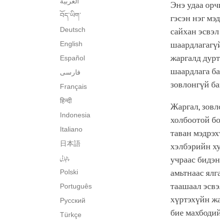
العربية
Энэ удаа орч
བོད་ཡིག་
гэсэн нэг мэ
Deutsch
сайхан эсвэл
English
шаардлагагүй
жаргалд дурт
Español
шаардлага ба
فارسی
зовлонгүй ба
Français
हिन्दी
Жаргал, зовл
Indonesia
холбоотой бо
Italiano
таван мэдрэх
日本語
хэлбэрийн ху
پنجابی
учраас бидэн
Polski
амьтнаас ялг
таашаал эсвэ
Português
хүртэхүйн жа
Русский
бие махбодий
Türkçe