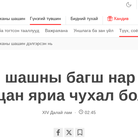
рханы шашин
Гүнзгий түвшин
Бидний тухай
Хандив
а тогтсон тааллууд
Важраяана
Уншлага ба зан үйл
Түүх, со
ханы шашин дэлгэрсэн нь
 шашны багш нар
цан яриа чухал бо
XIV Далай лам
02:45