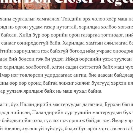
ханы сургаалыг хамгаалах, Төвдийн эрх чөлөө хоёр маш н
өвд нь өргөн уудам газар нутагтай, харилцаа холбоо хөгжи
байсан. Хийд бүр өөр өөрийн орон газартаа тогтнодог, н
 санааг сонирхдоггүй байв. Харилцаа хамтын ажиллагаа б
йтийн хариуцлага гэж байхгүй бөгөөд ийм учраас өнөөдри
дал бий болсон гэж би үздэг. Иймд өөрсдийн үзэж туулсан
о харилцаа холбоотой, элгэн садан сэтгэлтэй байх маш чу
Ямар нэг төвлөрсөн удирдлагаас ангид, бие даасан байдла
ны өөр өөр оронд байгаа жижиг жижиг бүлгүүд хэрхэн ил
ар уулзаж ярилцаж байх нь маш чухал байна.
агш, бүх Наландирийн мастеруудыг дагагчид. Бурхан баг
далд нийцсэн, Наландирийн сургуулийн мастеруудын бүх 
 байдлыг ойлгоход туслах гэж оршиж байдаг юм. Ямар учра
й зовлон, хүсэшгүй зүйлүүд бодит бус арга хэрэглэсэнээс