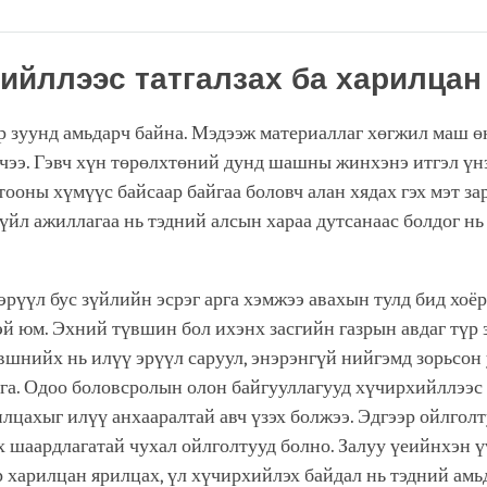
Share
Bookmark
on
facebook
ийллээс татгалзах ба харилцан
р зуунд амьдарч байна. Мэдээж материаллаг хөгжил маш ө
чээ. Гэвч хүн төрөлхтөний дунд шашны жинхэнэ итгэл ү
тооны хүмүүс байсаар байгаа боловч алан хядах гэх мэт з
үйл ажиллагаа нь тэдний алсын хараа дутсанаас болдог н
эрүүл бус зүйлийн эсрэг арга хэмжээ авахын тулд бид хоё
эй юм. Эхний түвшин бол ихэнх засгийн газрын авдаг түр 
вшнийх нь илүү эрүүл саруул, энэрэнгүй нийгэмд зорьсон
га. Одоо боловсролын олон байгууллагууд хүчирхийллээс 
лцахыг илүү анхааралтай авч үзэх болжээ. Эдгээр ойлголт
х шаардлагатай чухал ойлголтууд болно. Залуу үеийнхэн 
 харилцан ярилцах, үл хүчирхийлэх байдал нь тэдний амь