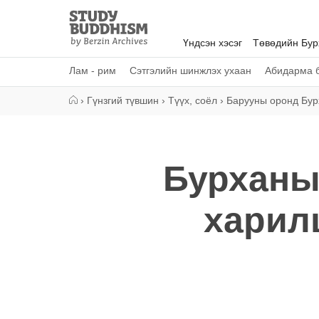
Close
Study
Buddhism
Үндсэн хэсэг
Төвөдийн Бу
Home
Лам - рим
Сэтгэлийн шинжлэх ухаан
Абидарма б
›
Гүнзгий түвшин
›
Түүх, соёл
›
Барууны оронд Бур
Бурханы
харил