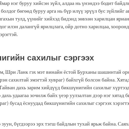
Ямар нэг буруу хийсэн зүйл, алдаа нь үнэндээ бодит байдл
 болдог бөгөөд буруу арга нь бүр илүү эрүүл бус зүйлийг а
гахын тулд, үүнийг хийхэд бидэнд зөвхөн харилцан яриа
дог илэн далангүй ярилцлага, ойр дотно харилцаа, хооро
эрэгтэй.
игийн сахилыг сэргээх
рм, Шри Ланк гэх мэт винайн ёстой Бурханы шашинтай ор
эн сахилтай эмэгтэй хувраг) байхгүй болсон байна. Хят
Тайван дахь зарим хийдүүд бикшүнигийн сахилыг хүртээд
 дахь удаагаа зочилж байх үеэр уулзалтан дээр нэг хятад 
раг) бусад ёснуудад бикшүнигийн сахилыг сэргээх хэрэгтэ
 зуун, бүгдээрээ эрх тэгш байдлын тухай ярьж байна. Саях