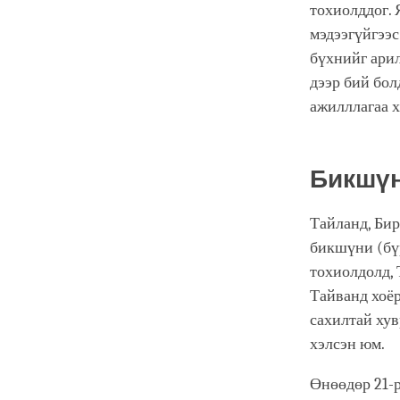
тохиолддог. 
мэдээгүйгээс
бүхнийг арил
дээр бий бол
ажилллагаа х
Бикшүн
Тайланд, Би
бикшүни (бүр
тохиолдолд, 
Тайванд хоёр
сахилтай хув
хэлсэн юм.
Өнөөдөр 21-р