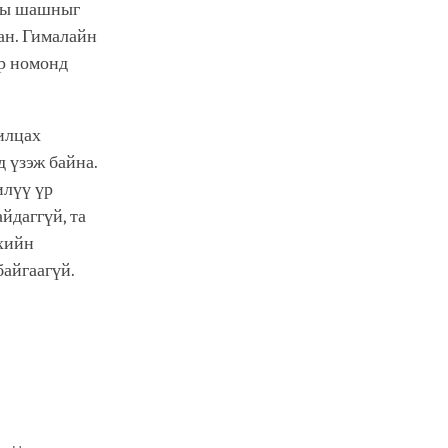
аны шашныг
ан. Гималайн
ор номонд
рилцах
д үзэж байна.
илүү үр
йдаггүй, та
рхийн
байгаагүй.