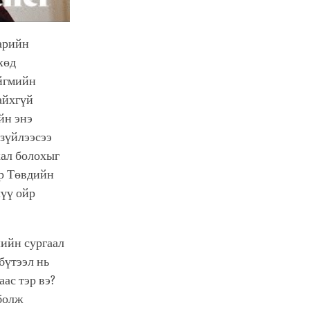
арийн
хөд
ийгмийн
айхгүй
йн энэ
 зүйлээсээ
хал болохыг
ар Төвдийн
үү ойр
шийн сургаал
бүтээл нь
ас тэр вэ?
 болж