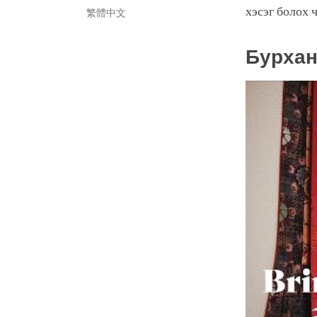
хэсэг болох 
繁體中文
Бурхан