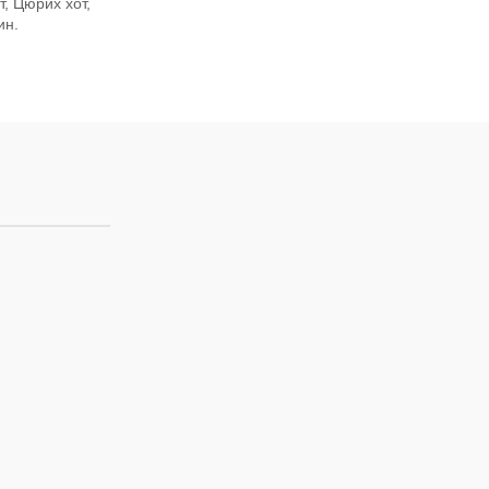
, Цюрих хот,
ин.