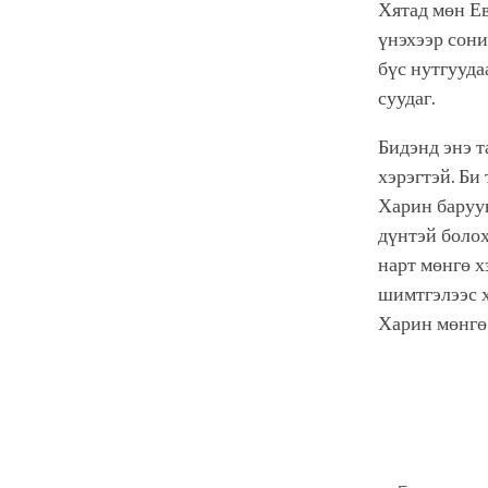
Хятад мөн Е
үнэхээр сони
бүс нутгууда
суудаг.
Бидэнд энэ т
хэрэгтэй. Би
Харин баруу
дүнтэй болох
нарт мөнгө 
шимтгэлээс х
Харин мөнгө 