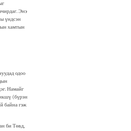
ыг
вчирдаг. Энэ
ны үндсэн
ндын хамтын
нуудад одоо
адын
эг. Намайг
бикшү (бүрэн
й байна гэж
ан би Төвд,