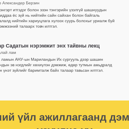
р Александер Берзин
тэнгэрт итгэдэг болон эзэн тэнгэрийн үзэлгүй шашнуудын
чиддаа ёс зүй нь нийтийн сайн сайхан болон байгаль
алалд нийтийн хариуцлага хүлээх суурь болохыг уриалж буй
хэмжээний талаарх товч илтгэл.
р Садатын нэрэмжит энх тайвны лекц
алай лам
 ламын АНУ-ын Мариландын Их сургууль дээр шашин
ндын эв нэгдлийг хөхиүлэн дэмжиж, өдөр тутмын амьдралд
йн үнэт зүйлийг баримталж байх талаар тавьсан илтгэл.
ий үйл ажиллагаанд дэ