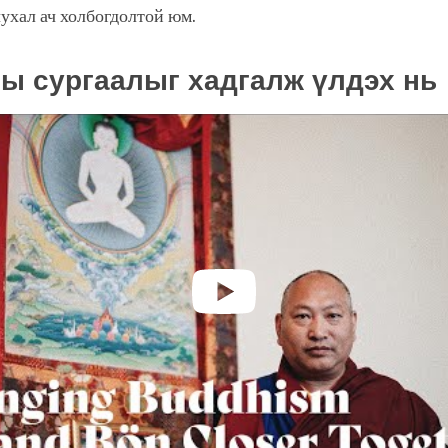
чухал ач холбогдолтой юм.
ы сургаалыг хадгалж үлдэх нь