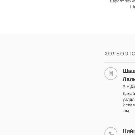
Европт зохи
Шв
ХОЛБООТ
Шашн
Лал
XIV Д
Далай
үйлдл
Ислам
юм.
Нийг