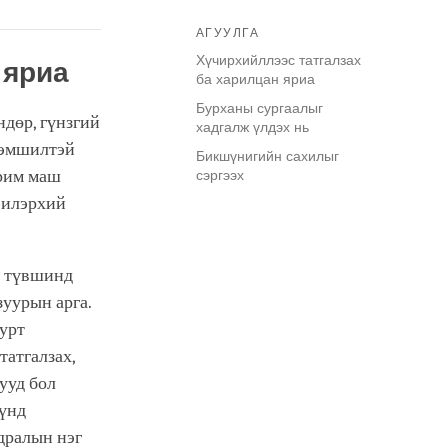
АГУУЛГА
Хүчирхийллээс татгалзах
 яриа
ба харилцан яриа
Бурханы сургаалыг
ндөр, гүнзгий
хадгалж үлдэх нь
нэмшилтэй
Бикшүнигийн сахилыг
арим маш
сэргээх
ь илэрхий
р түвшинд
зуурын арга.
 урт
татгалзах,
ууд бол
үүнд
дралын нэг