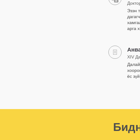
Докто
Эзэн 
дагаг
хамга
арга 
Анва
XIV Д
Далай
хооро
ёс зү
Бидн