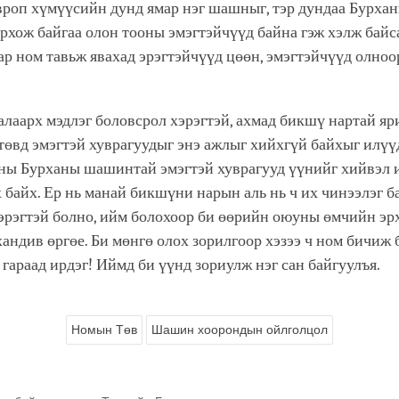
вроп хүмүүсийн дунд ямар нэг шашныг, тэр дундаа Бурх
рхож байгаа олон тооны эмэгтэйчүүд байна гэж хэлж байс
ар ном тавьж явахад эрэгтэйчүүд цөөн, эмэгтэйчүүд олно
алаарх мэдлэг боловсрол хэрэгтэй, ахмад бикшү нартай я
 төвд эмэгтэй хуврагуудыг энэ ажлыг хийхгүй байхыг илүү
ны Бурханы шашинтай эмэгтэй хуврагууд үүнийг хийвэл 
 байх. Ер нь манай бикшүни нарын аль нь ч их чинээлэг ба
хэрэгтэй болно, ийм болохоор би өөрийн оюуны өмчийн э
андив өргөе. Би мөнгө олох зорилгоор хэзээ ч ном бичиж 
гараад ирдэг! Иймд би үүнд зориулж нэг сан байгуулъя.
Номын Төв
Шашин хоорондын ойлголцол