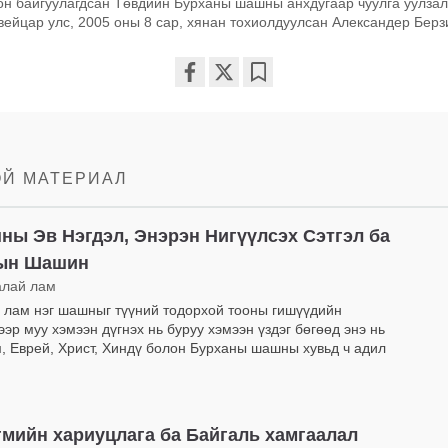
он байгуулагдсан Төвдийн Бурханы шашны анхдугаар чуулга уулзалт
ейцар улс, 2005 оны 8 сар, хянан тохиолдуулсан Александер Берз
Share
Bookmark
on
facebook
ОЙ МАТЕРИАЛ
ы Эв Нэгдэл, Энэрэн Нигүүлсэх Сэтгэл ба
ын Шашин
алай лам
 лам нэг шашныг түүний тодорхой тооны гишүүдийн
ээр муу хэмээн дүгнэх нь буруу хэмээн үздэг бөгөөд энэ нь
, Еврей, Христ, Хиндү болон Бурханы шашны хувьд ч адил
мийн хариуцлага ба Байгаль хамгаалал