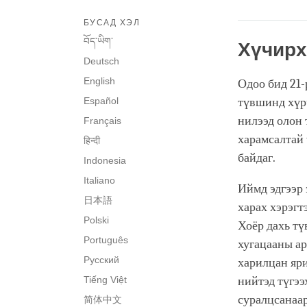
БУСАД ХЭЛ
བོད་ཡིག་
Хүчирх
Deutsch
English
Одоо бид 21-
Español
түвшинд хүр
нилээд олон 
Français
харамсалтай 
हिन्दी
байдаг.
Indonesia
Italiano
Иймд эдгээр 
日本語
харах хэрэгт
Polski
Хоёр дахь тү
Português
хугацааны ар
Русский
харилцан яри
Tiếng Việt
нийтэд түгээ
суралцсанаар
简体中文