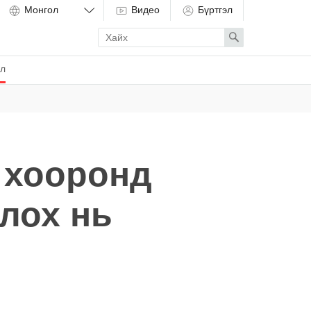
Видео
Бүртгэл
Enter
Search
search
term
ёл
 хооронд
лох нь