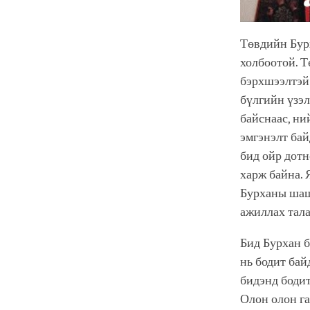
Төвдийн Бур
холбоотой. Т
бэрхшээлтэй 
бүлгийн үзэл
байснаас, ни
эмгэнэлт бай
бид ойр дотн
харж байна. 
Бурханы шаш
ажиллах тала
Бид Бурхан б
нь бодит бай
бидэнд бодит
Олон олон га