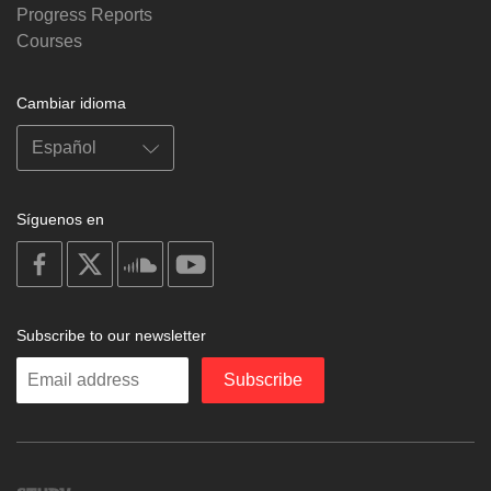
Progress Reports
Courses
Cambiar idioma
Síguenos en
on
on
on
on
facebook
X
soundcloud
youtube
Subscribe to our newsletter
Enter
Subscribe
your
email