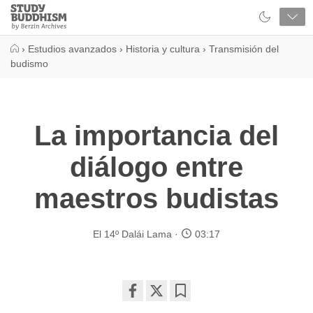
Close
Study
Buddhism
Home
›
Estudios avanzados
›
Historia y cultura
›
Transmisión del
budismo
La importancia del
diálogo entre
maestros budistas
El 14º Dalái Lama
03:17
Share
Bookmark